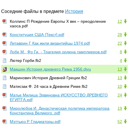
Соседние файлы в предмете
История
Коллинс П Рождение Европы X век – преодоление
12
хаоса.pdf
Конституция США [Текст].pdf
28
Литаврин Г Как жили византийцы 1974.pdf
22
Лобе М., Фо Ги. - Трагедия ордена тамплиеров.pdf
8
Лютер Горби.fb2
4
Макщин История древнего Рима 1956.djvu
13
Маринович История Древней Греции.fb2
13
Матисзак Ф. 24 часа в Древнем Риме.fb2
10
Матье Милица Эдвиновна ИСКУССТВО ДРЕВНЕГО
24
ЕГИПТА.pdf
Миролюбов И. Династическая политика императора
19
Константина Великого..pdf
Мэттьюз Р. Гладиаторы.pdf
52