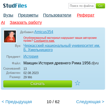
Вузы
Предметы
Пользователи
Реферат
AI
Заказать работу
Amicus354
Добавил:
Опубликованный материал нарушает ваши авторские
права?
Сообщите нам.
Черкасский национальный университет им.
Вуз:
Б. Хмельницкого
История
Предмет:
Макщин История древнего Рима 1956
.djvu
Файл:
Скачиваний:
13
Добавлен:
02.08.2023
Размер:
29 Мб
☆
Скачать
< Предыдущая
10 / 62
Следующая >