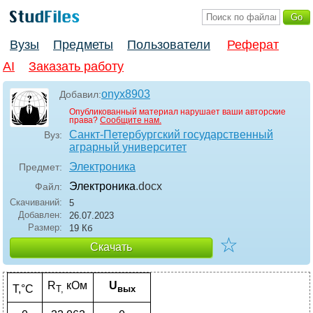
Вузы
Предметы
Пользователи
Реферат
AI
Заказать работу
onyx8903
Добавил:
Опубликованный материал нарушает ваши авторские
права?
Сообщите нам.
Санкт-Петербургский государственный
Вуз:
аграрный университет
Электроника
Предмет:
Электроника
.docx
Файл:
Скачиваний:
5
Добавлен:
26.07.2023
Размер:
19 Кб
☆
Скачать
R
кОм
U
T,°C
T,
вых