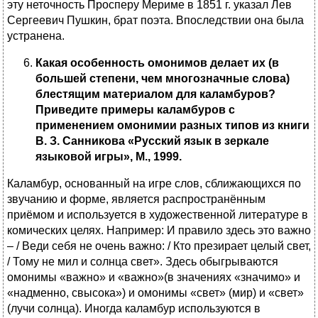
эту неточность Просперу Мериме в 1851 г. указал Лев
Сергеевич Пушкин, брат поэта. Впоследствии она была
устранена.
Какая особенность омонимов делает их (в
большей степени, чем многозначные слова)
блестящим материалом для каламбуров?
Приведите примеры каламбуров с
применением омонимии разных типов из книги
В. З. Санникова «Русский язык в зеркале
языковой игры», М., 1999.
Каламбур, основанный на игре слов, сближающихся по
звучанию и форме, является распространённым
приёмом и используется в художественной литературе в
комических целях. Например: И правило здесь это важно
– / Веди себя не очень важно: / Кто презирает целый свет,
/ Тому не мил и солнца свет». Здесь обыгрываются
омонимы «важно» и «важно»(в значениях «значимо» и
«надменно, свысока») и омонимы «свет» (мир) и «свет»
(лучи солнца). Иногда каламбур используются в