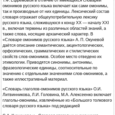
Т.Ф. Ефремовой в отличие от имеющихся словарей
омонимов русского языка включает как сами омонимы,
так и производные от них единицы. Лексический состав
словаря отражает общеупотребительную лексику
русского языка, сложившуюся к концу XX — началу XXI
в., включая термины из различных областей знаний, а
также слова, носящие архаический характер. В
«Словаре омонимов русского языка» А. П. Окуневой
даётся описание семантических, акцентологических,
орфоэпических, грамматических и стилистических
свойств слов-омонимов. Особое место отведено их
этимологии. Приводятся синонимы, антонимы,
фразеологические единицы, соотносительные по
значению с отдельными значениями слов-омонимов, а
также иллюстративный материал.
«Словарь глаголов-омонимов русского языка» О.И.
Литвинникова, Л.И. Головина, М.А. Алексеенко включает
глаголы-омонимы, извлечённые из «Большого толкового
словаря русского языка» под редакцией