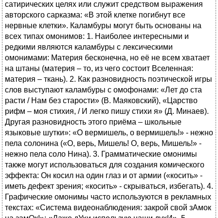
сатирических целях или служит средством выражения
авторского сарказма: «В этой клетке погибнут все
нервные клетки». Каламбуры могут быть основаны на
всех типах омонимов: 1. Наиболее интересными и
редкими являются каламбуры с лексическими
омонимами: Материя бесконечна, но её не всем хватает
на штаны (материя – то, из чего состоит Вселенная:
материя – ткань). 2. Как разновидность поэтической игры
слов выступают каламбуры с омофонами: «Лет до ста
расти / Нам без старости» (В. Маяковский), «Царство
рифм – моя стихия, / И легко пишу стихи я» (Д. Минаев).
Другая разновидность этого приёма – школьные
языковые шутки»: «О вермишель, о вермишель!» - нежно
пела солонина («О, верь, Мишель! О, верь, Мишель!» -
нежно пела соло Нина). 3. Грамматические омонимы
также могут использоваться для создания комического
эффекта: Он косил на один глаз и от армии («косить» -
иметь дефект зрения; «косить» - скрываться, избегать). 4.
Графические омонимы часто используются в рекламных
текстах: «Система видеонаблюдения: закрой свой зАмок