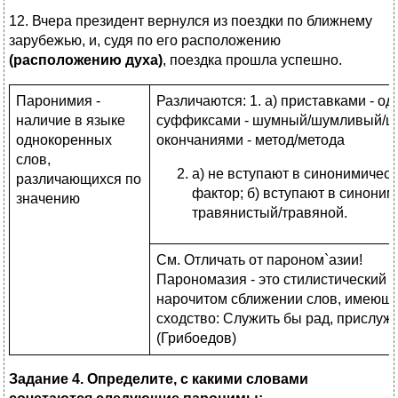
12. Вчера президент вернулся из поездки по ближнему
зарубежью, и, судя по его расположению
(расположению духа)
, поездка прошла успешно.
Паронимия -
Различаются: 1. а) приставками - оде
наличие в языке
суффиксами - шумный/шумливый/шу
однокоренных
окончаниями - метод/метода
слов,
а) не вступают в синонимическ
различающихся по
фактор; б) вступают в синони
значению
травянистый/травяной.
См. Отличать от пароном`азии!
Парономазия - это стилистический 
нарочитом сближении слов, имеющи
сходство: Служить бы рад, прислуж
(Грибоедов)
Задание 4. Определите, с какими словами