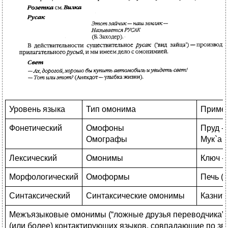
Уровень языка
Тип омонима
Приме
Фонетический
Омофоны
Пруд - 
Омографы
Мук`а -
Лексический
Омонимы
Ключ -
Морфологический
Омоформы
Печь (су
Синтаксический
Синтаксические омонимы
Казнит
Межъязыковые омонимы (“ложные друзья переводчика”) -
(или более) контактирующих языков, совпадающие по зв