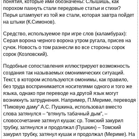
понятия, которые ими обозначены: Слышишь, как
порохом пахнуть стали передовые статьи и стихи?
Перья штампуют из той же стали, которая завтра пойдет
на штыки (К.Симонов).
Средство, используемое при игре слов (каламбурах):
Серая ворона черного ворона утром ругала, присев на
сучок. Новость о том разнесли во все стороны сорок
сорок (Козловский).
Подобные сопоставления иллюстрируют возможность
создания так называемых омонимических ситуаций.
Текст, в котором используются омонимы, как правило,
без труда воспринимается носителями одного и того же
языка, однако при переводе на другой язык могут
возникнуть затруднения. Например, П.Мериме, переводя
“Пиковую даму” А.С. Пушкина, использовал вместо
слова затянулся – “втянуть табачный дым”, –
словосочетание затянул кушак: ср. Томский закурил
трубку, затянулся и продолжал (Пушкин) – Томский
закурил трубку, затянул кушак и продолжал (Мериме). На