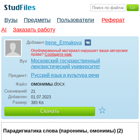
Вузы
Предметы
Пользователи
Реферат
AI
Заказать работу
Добавил:
Irene_Ermakova
Опубликованный материал нарушает ваши авторские
права?
Сообщите нам.
Московский государственный
Вуз:
лингвистический университет
Русский язык и культура речи
Предмет:
омонимы
.docx
Файл:
Скачиваний:
21
Добавлен:
01.07.2023
Размер:
393 Кб
☆
Скачать
Парадигматика слова (паронимы, омонимы) (2)