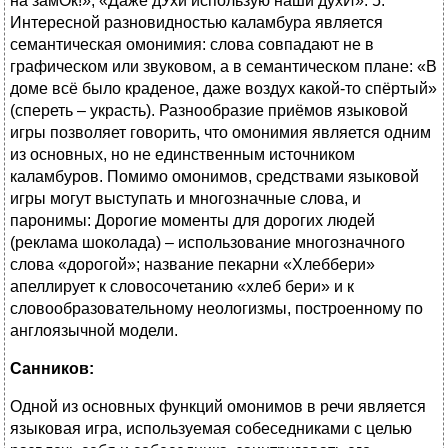
на замОк!»; «Даже дУхи использую наши духИ». 5.
Интересной разновидностью каламбура является
семантическая омонимия: слова совпадают не в
графическом или звуковом, а в семантическом плане: «В
доме всё было краденое, даже воздух какой-то спёртый»
(спереть – украсть). Разнообразие приёмов языковой
игры позволяет говорить, что омонимия является одним
из основных, но не единственным источником
каламбуров. Помимо омонимов, средствами языковой
игры могут выступать и многозначные слова, и
паронимы: Дорогие моменты для дорогих людей
(реклама шоколада) – использование многозначного
слова «дорогой»; название пекарни «Хлеббери»
апеллирует к словосочетанию «хлеб бери» и к
словообразовательному неологизмы, построенному по
англоязычной модели.
Санников:
Одной из основных функций омонимов в речи является
языковая игра, используемая собеседниками с целью