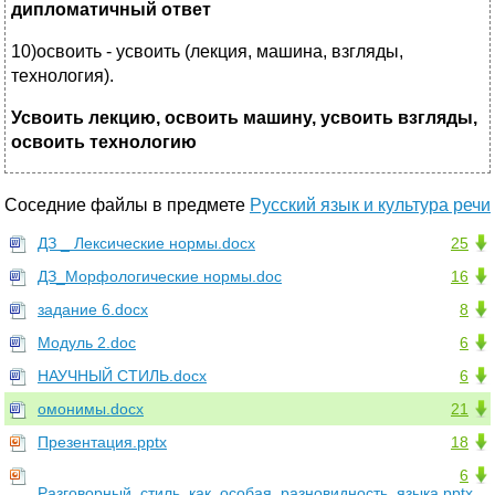
дипломатичный ответ
10)освоить - усвоить (лекция, машина, взгляды,
технология).
Усвоить лекцию, освоить машину, усвоить взгляды,
освоить технологию
Соседние файлы в предмете
Русский язык и культура речи
ДЗ _ Лексические нормы.docx
25
ДЗ_Морфологические нормы.doc
16
задание 6.docx
8
Модуль 2.doc
6
НАУЧНЫЙ СТИЛЬ.docx
6
омонимы.docx
21
Презентация.pptx
18
6
Разговорный_стиль_как_особая_разновидность_языка.pptx