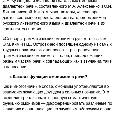
С.А. Кузнецова и «Словаря глагольных омонимов
диалектной речи», составленного М.А. Алексеенко и О.И.
Литвинниковой. Как отмечают авторы, «в словаре
даётся системное представление глаголов-омонимов
русского литературного языка и диалектной речи в их
соотносительности».
«Словарь грамматических омонимов русского языка»
О.М. Ким и Н.Е. Островкиной посвящён одному из самых
трудных практических вопросов — разграничению
грамматических омонимов — слов, принадлежащих
разным частям речи и совпадающих как в звучании, так и
в написании.
Каковы функции омонимов в речи?
Как и многозначные слова, омонимы употребляются во
взаимоисключающих друг друга сильных позициях. Это
позволяет реализовать основную семантическую
функцию омонимов — дифференцировать различные по
значению и совпадающие по звуковым оболочкам слова.