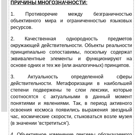
ПРИЧИНЫ МНОГОЗНАЧНОСТИ:
1. Противоречие между безграничностью
объективного мира и ограниченностью языковых
ресурсов.
2. Качественная однородность предметов
окружающей действительности. Объекты реальности
принципиально сопоставимы, поскольку содержат
эквивалентные элементы и функционируют на
основе одних и тех же (или аналогичных) принципов.
3. Актуальность определенной сферы
действительности. Метафоризации в наибольшей
степени подвержены те слои лексики, которые
соотносятся с актуальными в данный момент
понятиями и явлениями. Так, в период активного
освоения космоса появились выражения звездный
час, космические скорости, стыковаться возле музея
(в значении ‘встретиться’).
4. Объективное изменение лексемы обозначаемого