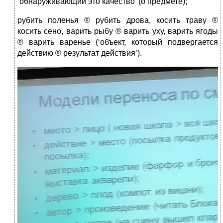
‘обнаруживающий это качество’ (о предмете);
рубить поленья ® рубить дрова, косить траву ®
косить сено, варить рыбу ® варить уху, варить ягоды
® варить варенье (‘объект, который подвергается
действию ® результат действия’).