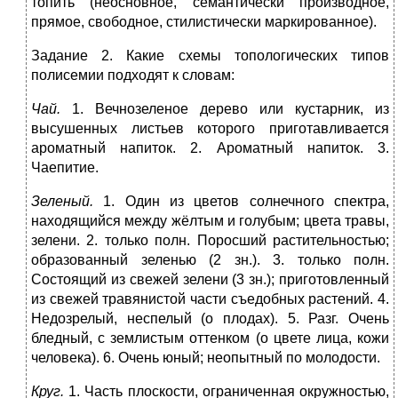
топить (неосновное, семантически производное,
прямое, свободное, стилистически маркированное).
Задание 2. Какие схемы топологических типов
полисемии подходят к словам:
Чай.
1. Вечнозеленое дерево или кустарник, из
высушенных листьев которого приготавливается
ароматный напиток. 2. Ароматный напиток. 3.
Чаепитие.
Зеленый.
1. Один из цветов солнечного спектра,
находящийся между жёлтым и голубым; цвета травы,
зелени. 2. только полн. Поросший растительностью;
образованный зеленью (2 зн.). 3. только полн.
Состоящий из свежей зелени (3 зн.); приготовленный
из свежей травянистой части съедобных растений. 4.
Недозрелый, неспелый (о плодах). 5. Разг. Очень
бледный, с землистым оттенком (о цвете лица, кожи
человека). 6. Очень юный; неопытный по молодости.
Круг.
1. Часть плоскости, ограниченная окружностью,