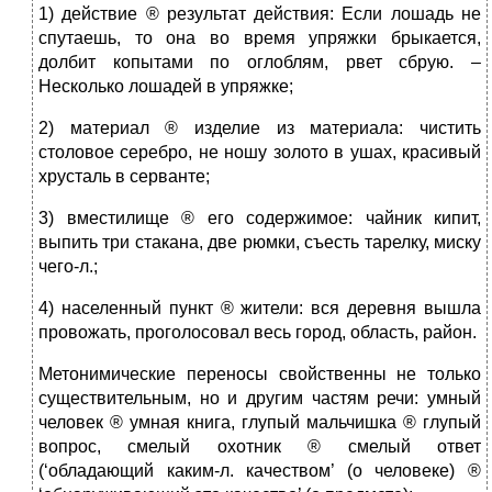
1) действие ® результат действия: Если лошадь не
спутаешь, то она во время упряжки брыкается,
долбит копытами по оглоблям, рвет сбрую. –
Несколько лошадей в упряжке;
2) материал ® изделие из материала: чистить
столовое серебро, не ношу золото в ушах, красивый
хрусталь в серванте;
3) вместилище ® его содержимое: чайник кипит,
выпить три стакана, две рюмки, съесть тарелку, миску
чего-л.;
4) населенный пункт ® жители: вся деревня вышла
провожать, проголосовал весь город, область, район.
Метонимические переносы свойственны не только
существительным, но и другим частям речи: умный
человек ® умная книга, глупый мальчишка ® глупый
вопрос, смелый охотник ® смелый ответ
(‘обладающий каким-л. качеством’ (о человеке) ®