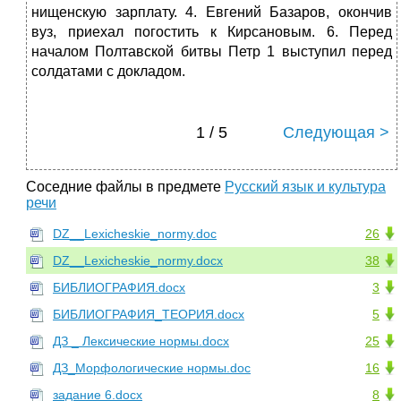
нищенскую зарплату. 4. Евгений Базаров, окончив
вуз, приехал погостить к Кирсановым. 6. Перед
началом Полтавской битвы Петр 1 выступил перед
солдатами с докладом.
1 / 5
Следующая >
Соседние файлы в предмете
Русский язык и культура
речи
DZ__Lexicheskie_normy.doc
26
DZ__Lexicheskie_normy.docx
38
БИБЛИОГРАФИЯ.docx
3
БИБЛИОГРАФИЯ_ТЕОРИЯ.docx
5
ДЗ _ Лексические нормы.docx
25
ДЗ_Морфологические нормы.doc
16
задание 6.docx
8