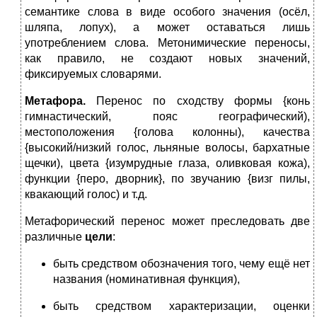
семантике слова в виде особого значения (осёл,
шляпа, лопух), а может оставаться лишь
употреблением слова. Метонимические переносы,
как правило, не создают новых значений,
фиксируемых словарями.
Метафора.
Перенос по сходству формы {конь
гимнастический, пояс географический),
местоположения {голова колонны), качества
{высокий/низкий голос, льняные волосы, бархатные
щечки), цвета {изумрудные глаза, оливковая кожа),
функции {перо, дворник}, по звучанию {визг пилы,
квакающий голос) и т.д.
Метафорический перенос может преследовать две
различные
цели
:
быть средством обозначения того, чему ещё нет
названия (номинативная функция),
быть средством характеризации, оценки