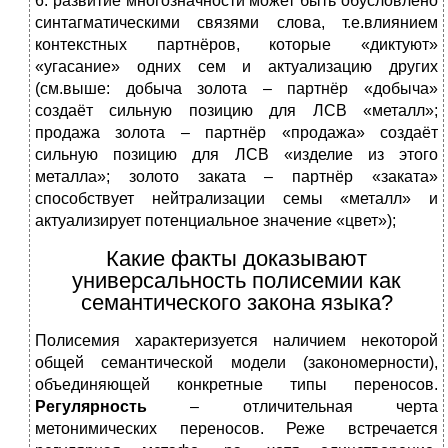
6. развитие многозначности может быть обусловлено
синтагматическими связями слова, т.е.влиянием
контекстных партнёров, которые «диктуют»
«угасание» одних сем и актуализацию других
(см.выше: добыча золота – партнёр «добыча»
создаёт сильную позицию для ЛСВ «металл»;
продажа золота – партнёр «продажа» создаёт
сильную позицию для ЛСВ «изделие из этого
металла»; золото заката – партнёр «заката»
способствует нейтрализации семы «металл» и
актуализирует потенциальное значение «цвет»);
Какие факты доказывают
универсальность полисемии как
семантического закона языка?
Полисемия характеризуется наличием некоторой
общей семантической модели (закономерности),
объединяющей конкретные типы переносов.
Регулярность
– отличительная черта
метонимических переносов. Реже встречается