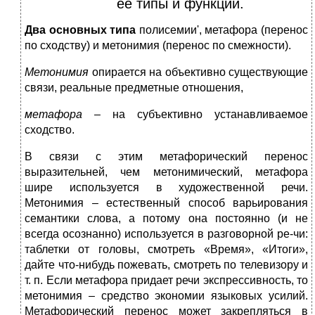
ее типы и функции.
Два основных типа
полисемии', метафора (перенос
по сходству) и метонимия (перенос по смежности).
Метонимия
опирается на объективно существующие
связи, реальные предметные отношения,
метафора
– на субъективно устанавливаемое
сходство.
В связи с этим метафорический перенос
выразительней, чем метонимический, метафора
шире используется в художественной речи.
Метонимия – естественный способ варьирования
семантики слова, а потому она постоянно (и не
всегда осознанно) используется в разговорной ре-чи:
таблетки от головы, смотреть «Время», «Итоги»,
дайте что-нибудь пожевать, смотреть по телевизору и
т. п. Если метафора придает речи экспрессивность, то
метонимия – средство экономии языковых усилий.
Метафорический перенос может закрепляться в