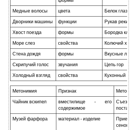
формы
Медные волосы
цвета
Белок глаза
Дворники машины
функции
Рукав реки
Хвост поезда
формы
Бородка кл
Море слез
свойства
Колючий ха
Стена дождя
формы
Вкусные ли
Скрипучий голос
звучания
Цепь гор
Холодный взгляд
свойства
Кухонный к
Метонимия
Признак
Метон
Чайник вскипел
вместилище - его
Съезд
содержимое
поста
Музей фарфора
материал - изделие
При
сенок