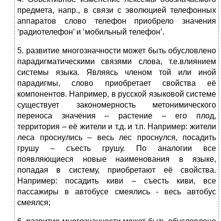
предмета, напр., в связи с эволюцией телефонных
аппаратов слово телефон приобрело значения
‘радиотелефон’ и ‘мобильный телефон’.
5. развитие многозначности может быть обусловлено
парадигматическими связями слова, т.е.влиянием
системы языка. Являясь членом той или иной
парадигмы, слово приобретает свойства её
компонентов. Например, в русской языковой системе
существует закономерность метонимического
переноса значения – растение – его плод,
территория – её жители и т.д. и т.п. Например: жители
леса проснулись – весь лес проснулся, посадить
грушу – съесть грушу. По аналогии все
появляющиеся новые наименования в языке,
попадая в систему, приобретают её свойства.
Например: посадить киви – съесть киви, все
пассажиры в автобусе смеялись - весь автобус
смеялся;