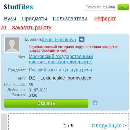
Вузы
Предметы
Пользователи
Реферат
AI
Заказать работу
Добавил:
Irene_Ermakova
Опубликованный материал нарушает ваши авторские
права?
Сообщите нам.
Московский государственный
Вуз:
лингвистический университет
Русский язык и культура речи
Предмет:
DZ__Lexicheskie_normy
.docx
Файл:
Скачиваний:
38
Добавлен:
01.07.2023
Размер:
3 Мб
☆
Скачать
1 / 5
Следующая >