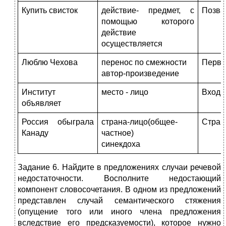
Купить свисток
действие- предмет, с
Позва
помощью которого
действие
осуществляется
Люблю Чехова
перенос по смежности
Перва
автор-произведение
Институт
место - лицо
Вход 
объявляет
Россия обыграла
страна-лицо(общее-
Стран
Канаду
частное)
синекдоха
Задание 6. Найдите в предложениях случаи речевой
недостаточности. Восполните недостающий
компонент словосочетания. В одном из предложений
представлен случай семантического стяжения
(опущение того или иного члена предложения
вследствие его предсказуемости), которое нужно