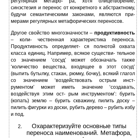
регулярная метафо- ра, хотя олицетворение,
синэстезия и перенос от конкретного к абстрактному,
будучи семантическими законами, являются при-
мерами регулярных метафорических переносов.
Другое свойство многозначности –
продуктивность
– коли- чественная характеристика переноса.
Продуктивность определяет- ся полнотой охвата
класса единиц. Например, всякое существи- тельное
со значением ‘сосуд’ может обозначать также
‘количество вещества, входящее в этот сосуд’
(выпить бутылку, стакан, рюмку, бочку), всякий глагол
со значением ‘воздействовать острым инст-
рументом’ может иметь значение ‘создавать,
воздействуя этим ост- рым инструментом’: бурить
(копать) землю – бурить скважину, пилить доску –
пилить фигурки из доски, рубить дерево – рубить избу
и под.
Охарактеризуйте основные типы
переноса наименований. Метафора,