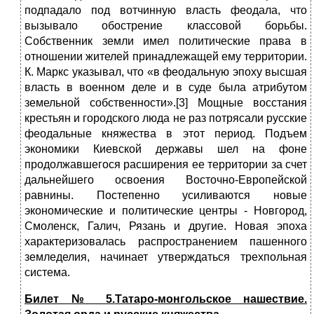
подпадало под вотчинную власть феодала, что
вызывало обострение классовой борьбы.
Собственник земли имел политические права в
отношении жителей принадлежащей ему территории.
К. Маркс указывал, что «в феодальную эпоху высшая
власть в военном деле и в суде была атрибутом
земельной собственности».[3] Мощные восстания
крестьян и городского люда не раз потрясали русские
феодальные княжества в этот период. Подъем
экономики Киевской державы шел на фоне
продолжавшегося расширения ее территории за счет
дальнейшего освоения Восточно-Европейской
равнины. Постепенно усиливаются новые
экономические и политические центры - Новгород,
Смоленск, Галич, Рязань и другие. Новая эпоха
характеризовалась распространением пашенного
земледелия, начинает утверждаться трехпольная
система.
Билет № 5.
Татаро-монгольское нашествие.