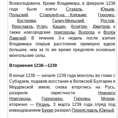
Всеволодовича. Кроме Владимира, в феврале 1238
года были взяты
Суздаль
,
Юрьев-
Польский
,
Стародуб-на Клязьме
,
Городец
,
Кострома
,
Галич-Мерьский
,
Ростов
,
Ярославль
,
Углич
,
Кашин
,
Кснятин
,
Дмитров
, а
также новгородские
пригороды
Вологда
и
Волок
Ламский
. В течение 3-х недель после взятия
Владимира покрыв расстояние примерно вдвое
большее, чем за то же время предолели основные
монгольские силы.
Вторжения 1238—1239
В конце 1238 — начале 1239 года монголы во главе с
Субэдэем, подавив восстание в Волжской Булгарии и
Мордовской земле, снова вторглись на Русь,
разорили окрестности
Нижнего
Новгорода
,
Гороховец
,
Городец
,
Муром
,
вторично —
Рязань
. 3 марта 1239 года отряд под
командованием
Берке
разорил
Переяславль Южный
.