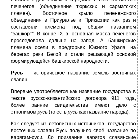
печенегов (объединение тюркских и сарматских
племен). Восточное крыло печенежского
объединения в Приуралье и Прикаспии как раз и
составляли племена под общим названием
“башкорт”. В конце IX в. основная масса печенегов
проследовала дальше на запад. А башкирские
племена осели в предгорьях Южного Урала, на
берегах реки Белой и стали решающей основой
формирующейся башкирской народности.
Русь
— историческое название земель восточных
славян.
Впервые употребляется как название государства в
тексте русско-византийского договора 911 года,
более ранние свидетельства имеют дело с
этнонимом
русь
(то есть
русь
как название народа).
Как следует из летописных источников, государство
восточных славян Русь получило своё название по
варягам-руси. До призвания варягов славянские