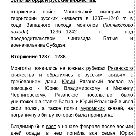
Золотая орда и русские княжества
.
вторжения войск
Монгольской империи
на
территории русских княжеств в 1237—1240 гг. в
ходе Западного похода монголов (
Кипчакского
похода
) 1236—1242 гг. под
предводительством чингизида Батыя и
военачальника Субэдэя.
Вторжение 1237—1238
Монголы появились на южных рубежах
Рязанского
княжества
и обратились к русским князьям с
требованием дани.
Юрий
Рязанский послал за
помощью к Юрию Владимирскому и Михаилу
Черниговскому. Рязанское посольство было
уничтожено в ставке Батыя, и Юрий Рязанский вывел
свои полки, а также полки
муромских
князей, на
пограничную битву, которая была проиграна.
Владимир был
взят
в начале февраля после восьми
дней осады, в нём погибла вся семья Юрия