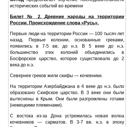
исто­рических событий во времени
Билет № 2.
Древние народы на территории
России. Происхождение слова «Русь».
Первые люди на территории России — 100 тысяч лет
назад. Первые колонии, основанные греками,
появились в 7-5 вв. до н.э. В 5 веке до н.э.
большинство этих колоний объединились в
Босфорское царство, которое существовало до 2
века до н.э.
Севернее греков жили скифы — кочевники.
На территории Азербайджана в 4 веке до н.э. было
образовано Скифское царство. В 3 веке они были
вытеснены в Крым. Они были разгромлены готами
(немецкими племенами).
С востока из-за Дона устремилась новая волна
кочевников — сарматов. В 3-7 вв. н.э. в эпоху