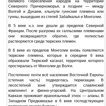
Великого Переселения народов на территории
Северного Причерноморья, а позднее — между
Волгой и Дунаем, хлынули гуннские племена или
гунны, вышедшие из степей Забайкалья и Монголии.
В 5 веке н.э. они дошли до пределов Северной
Франции. После разгрома их галльскими племенами
они возвращаются обратно, где полностью
растворяются среди тюркских племен.
В 6 веке из пределов Монголии вновь появляются
тюркские племена, которые в середине 6 века
образовали Тюркский каганат, территории которого
простиралась от Монголии до Волги.
Постепенно почти всё население Восточной Европы
(степная часть) подверглась тюркизации. В
лесостепной зоне утверждается славянский
компонент и финно-угорский. На Центральном
Кавказе проживает ираноязычный этнос — аланы. В
Западном Предкавказье в 6 веке господствующее