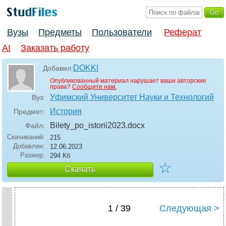
Вузы
Предметы
Пользователи
Реферат
AI
Заказать работу
DOKKI
Добавил:
Опубликованный материал нарушает ваши авторские
права?
Сообщите нам.
Уфимский Университет Науки и Технологий
Вуз:
История
Предмет:
Bilety_po_istorii2023
.docx
Файл:
Скачиваний:
215
Добавлен:
12.06.2023
Размер:
294 Кб
☆
Скачать
1 / 39
Следующая >