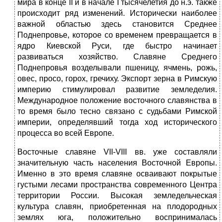
мира в конце II и в начале I тысячелетия до н.э. также
происходит ряд изменений. Исторически наиболее
важной областью здесь становится Среднее
Поднепровье, которое со временем превращается в
ядро Киевской Руси, где быстро начинает
развиваться хозяйство. Славяне Среднего
Поднепровья возделывали пшеницу, ячмень, рожь,
овес, просо, горох, гречиху. Экспорт зерна в Римскую
империю стимулировал развитие земледелия.
Международное положение восточного славянства в
то время было тесно связано с судьбами Римской
империи, определявший тогда ход исторического
процесса во всей Европе.
Восточные славяне VII-VIII вв. уже составляли
значительную часть населения Восточной Европы.
Именно в это время славяне осваивают покрытые
густыми лесами пространства современного Центра
территории России. Высокая земледельческая
культура славян, приобретенная на плодородных
землях юга, положительно воспринималась