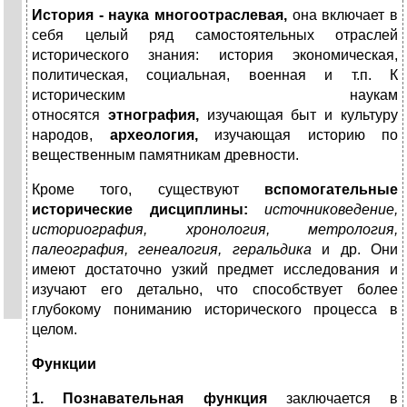
История - наука многоотраслевая,
она включает в
себя целый ряд самостоятель­ных отраслей
исторического знания: история экономическая,
политическая, социальная, военная и т.п. К
историческим наукам
относятся
этнография,
изучающая быт и культуру
народов,
археология,
изучающая историю по
вещественным памятникам древности.
Кроме того, существуют
вспомогательные
исторические дисциплины:
источни­коведение,
историография, хронология, метрология,
палеография, генеалогия, геральдика
и др. Они
имеют достаточно узкий предмет исследования и
изучают его детально, что способствует более
глубокому пониманию исторического процесса в
целом.
Функции
1. Познавательная функция
заключается в