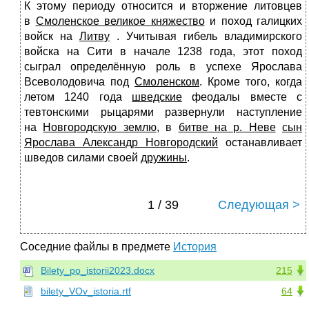
К этому периоду относится и вторжение литовцев
в
Смоленское великое княжество
и поход галицких
войск на
Литву
. Учитывая гибель владимирского
войска на Сити в начале 1238 года, этот поход
сыграл определённую роль в успехе Ярослава
Всеволодовича под
Смоленском
. Кроме того, когда
летом 1240 года
шведские
феодалы вместе с
тевтонскими рыцарями развернули наступление
на
Новгородскую землю
, в
битве на р. Неве
сын
Ярослава Александр Новгородский
останавливает
шведов силами своей
дружины
.
1 / 39
Следующая >
Соседние файлы в предмете
История
Bilety_po_istorii2023.docx
215
bilety_VOv_istoria.rtf
64