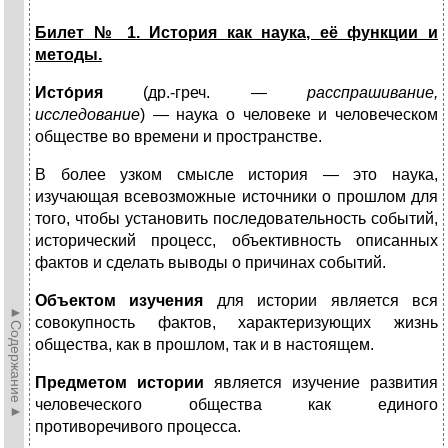
Билет № 1. История как наука, её функции и
методы.
Исто́рия
(др.-греч. —
расспрашивание,
исследование
) — наука о человеке и человеческом
обществе во времени и пространстве.
В более узком смысле история — это наука,
изучающая всевозможные источники о прошлом для
того, чтобы установить последовательность событий,
исторический процесс, объективность описанных
фактов и сделать выводы о причинах событий.
Объектом изучения
для истории является вся
►Содержание►
совокупность фактов, характери­зующих жизнь
общества, как в прошлом, так и в настоящем.
Предметом истории
является изучение развития
человеческого общества как еди­ного
противоречивого процесса.