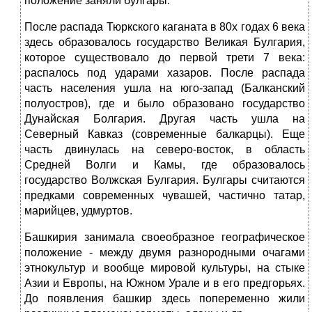
положение заняли булгары.
После распада Тюркского каганата в 80х годах 6 века
здесь образовалось государство Великая Булгария,
которое существовало до первой трети 7 века:
распалось под ударами хазаров. После распада
часть населения ушла на юго-запад (Балканский
полуостров), где и было образовано государство
Дунайская Болгария. Другая часть ушла на
Северный Кавказ (современные балкарцы). Еще
часть двинулась на северо-восток, в область
Средней Волги и Камы, где образовалось
государство Волжская Булгария. Булгары считаются
предками современных чувашей, частично татар,
марийцев, удмуртов.
Башкирия занимала своеобразное географическое
положение - между двумя разнородными очагами
этнокультур и вообще мировой культуры, на стыке
Азии и Европы, на Южном Урале и в его предгорьях.
До появления башкир здесь попеременно жили