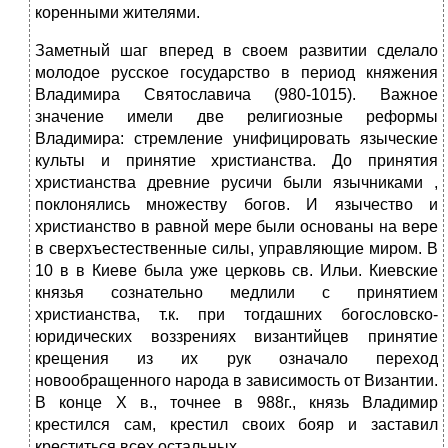
коренными жителями.
Заметный шаг вперед в своем развитии сделало
молодое русское государство в период княжения
Владимира Святославича (980-1015). Важное
значение имели две религиозные реформы
Владимира: стремление унифицировать языческие
культы и принятие христианства. До принятия
христианства древние русичи были язычниками ,
поклонялись множеству богов. И язычество и
христианство в равной мере были основаны на вере
в сверхъестественные силы, управляющие миром. В
10 в в Киеве была уже церковь св. Ильи. Киевские
князья сознательно медлили с принятием
христианства, т.к. при тогдашних богословско-
юридических воззрениях византийцев принятие
крещения из их рук означало переход
новообращенного народа в зависимость от Византии.
В конце X в., точнее в 988г., князь Владимир
крестился сам, крестил своих бояр и заставил
креститься всех остальных.