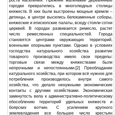
роста населения. Прежние маленькие деревянные
городки превратились в многолюдные столицы
княжеств. В них были выстроены мощные кремли –
детинцы, в центре высились белокаменные соборы,
княжеские и епископские палаты, всюду стояли сотни
церквей. В городах развивается ремесло, растет
число ремесленных специальностей. Города
становятся центрами окружающих территорий,
военными опорными пунктами. Однако в условиях
господства натурального хозяйства развитие
товарного производства имело свои пределы:
торговые связи между княжествами были
непрочными и непостоянными.[2] Преобладание
натурального хозяйства, при котором всё нужное для
потребления производилось внутри самого
хозяйства, что делало ненужными экономические
контакты с другими хозяйствами. Экономическая
замкнутость вела к административно-политическому
обособлению территорий удельных княжеств и
боярских вотчин. С усилением крупного
землевладения все большее число крестьян