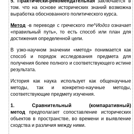
5. Практически-рекомендательная
заключается в
том. что на основе истори­ческих знаний возможна
выработка обоснованного политического курса.
Метод
-в переводе с греческого
те^Иодоз
означает
«правильный путь», то есть способ или план для
достижения определенной цели.
В узко-научном значении «метод» понимается как
способ и порядок исследования предмета для
получения более полного и соответствующего истине
результата.
История как наука использует как общенаучные
методы, так и конкретно-научные методы,
соответствующие предмету изучения.
1. Сравнительный (компаративный)
метод
предполагает сопоставление исторических
объектов в пространстве, во времени и выявление
сходства и различия между ними.