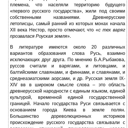
племена, что населяли территорию будущего
«первого русского государства», жили под своими
собственными названиями. Древнерусские
летописцы, самый ранний из которых монах начала
XII века Нестор, просто отмечают, что «
с тех варяг
прозвалася Роуская земля
».
В литературе имеются около 20 различных
вариантов образования слова Русь, взаимно
исключающих друг друга. По мнению Б.А.Рыбакова,
руссов считали и варягами, и литовцами, и
балтийскими славянами, и финнами, и славянами, и
среднеазиатскими аорсами, и др. Русская земля IX-
XIV вв в широком смысле слова – это область
древнерусской народности с единым языком, единой
культурой, временной единой государственной
границей. Начало государства Руси связывается с
основанием города Киева в земле полян.
Большинство дореволюционных историков
происхождение русского государства связывали с