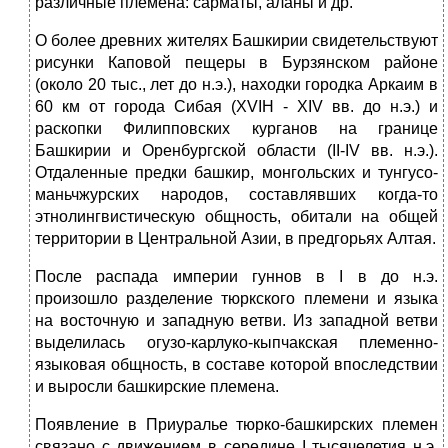
различные племена: сарматы, аланы и др.
О более древних жителях Башкирии свидетельствуют
рисунки Каповой пещеры в Бурзянском районе
(около 20 тыс., лет до н.э.), находки городка Аркаим в
60 км от города Сибая (XVIH - XIV вв. до н.э.) и
раскопки Филипповских курганов на границе
Башкирии и Оренбургской области (II-IV вв. н.э.).
Отдаленные предки башкир, монгольских и тунгусо-
маньчжурских народов, составлявших когда-то
этнолингвистическую общность, обитали на общей
территории в Центральной Азии, в предгорьях Алтая.
После распада империи гуннов в I в до н.э.
произошло разделение тюркского племени и языка
на восточную и западную ветви. Из западной ветви
выделилась огузо-карлуко-кыпчакская племенно-
языковая общность, в составе которой впоследствии
и выросли башкирские племена.
Появление в Приуралье тюрко-башкирских племен
связано с движением в середине I тысячелетия н.э.