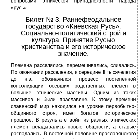
вопросами этнической принадлежности народа
«русь».
Билет № 3. Раннефеодальное
государство «Киевская Русь».
Социально-политический строй и
культура. Принятие Русью
христианства и его историческое
значение.
Племена расселялись, перемешивались, сливались.
По окончании расселения, к середине II тысячелетия
до н.э., обозначился процесс постепенной
консолидации осевших родственных племен в
большие этнические массивы. Одним из таких
массивов и были праславяне. К этому времени
славянский мир находился на уровне первобытно-
общинного строя, имел богатое историческое
прошлое. В результате войн из разных этнических
племен складывались новые общности, а старые
распадались. В восточной половине праславянского