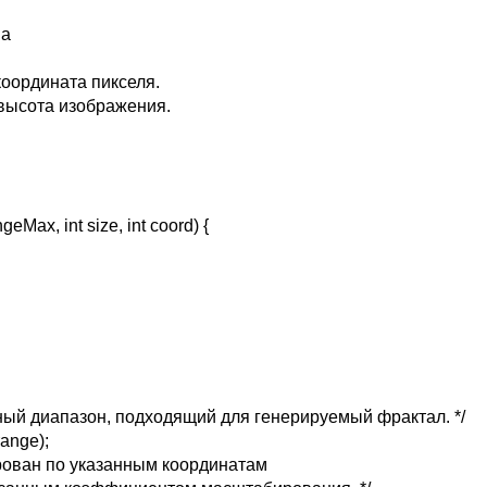
на
координата пикселя.
 высота изображения.
eMax, int size, int coord) {
ный диапазон, подходящий для генерируемый фрактал. */
range);
ирован по указанным координатам