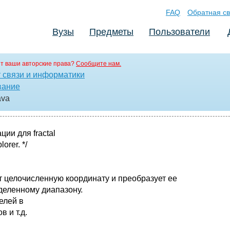
FAQ
Обратная св
Вузы
Предметы
Пользователи
т ваши авторские права?
Сообщите нам.
т связи и информатики
вание
ava
ии для fractal
orer. */
т целочисленную координату и преобразует ее
деленному диапазону.
елей в
 и т.д.