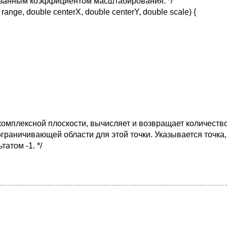
казанным коэффициентом масштабирования. */
nge, double centerX, double centerY, double scale) {
комплексной плоскости, вычисляет и возвращает количеств
граничивающей области для этой точки. Указывается точка,
атом -1. */