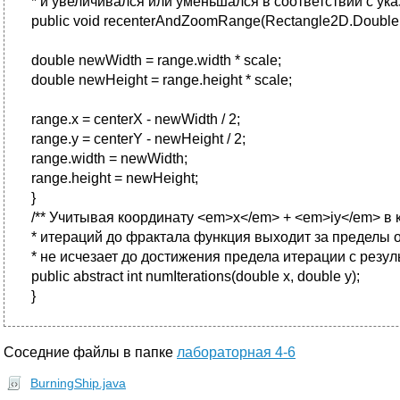
* и увеличивался или уменьшался в соответствии с у
public void recenterAndZoomRange(Rectangle2D.Double ra
double newWidth = range.width * scale;
double newHeight = range.height * scale;
range.x = centerX - newWidth / 2;
range.y = centerY - newHeight / 2;
range.width = newWidth;
range.height = newHeight;
}
/** Учитывая координату <em>x</em> + <em>iy</em> в 
* итераций до фрактала функция выходит за пределы о
* не исчезает до достижения предела итерации с результ
public abstract int numIterations(double x, double y);
}
Соседние файлы в папке
лабораторная 4-6
BurningShip.java