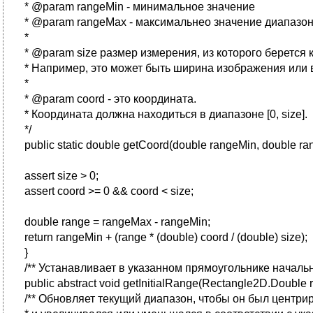
* @param rangeMin - минимальное значение
* @param rangeMax - максимальнео значение диапазо
*
* @param size размер измерения, из которого берется 
* Например, это может быть ширина изображения или
*
* @param coord - это координата.
* Координата должна находиться в диапазоне [0, size].
*/
public static double getCoord(double rangeMin, double rang
assert size > 0;
assert coord >= 0 && coord < size;
double range = rangeMax - rangeMin;
return rangeMin + (range * (double) coord / (double) size);
}
/** Устанавливает в указанном прямоугольнике началь
public abstract void getInitialRange(Rectangle2D.Double 
/** Обновляет текущий диапазон, чтобы он был центр