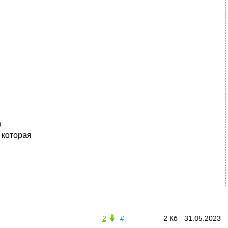
о
 которая
2
2 Кб
31.05.2023
#