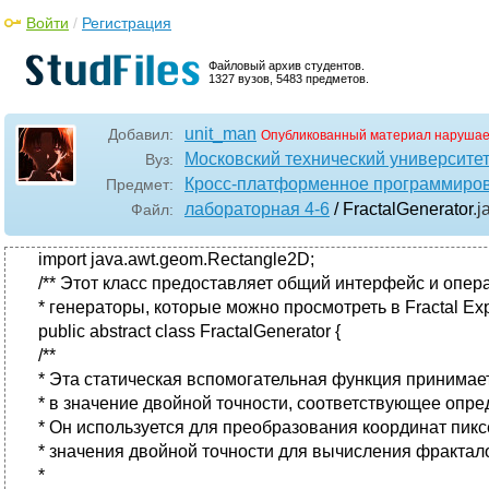
Войти
/
Регистрация
Файловый архив студентов.
1327 вузов, 5483 предметов.
unit_man
Добавил:
Опубликованный материал нарушае
Московский технический университе
Вуз:
Кросс-платформенное программиро
Предмет:
лабораторная 4-6
/ FractalGenerator
.j
Файл:
import java.awt.geom.Rectangle2D;
/** Этот класс предоставляет общий интерфейс и операц
* генераторы, которые можно просмотреть в Fractal Expl
public abstract class FractalGenerator {
/**
* Эта статическая вспомогательная функция принимае
* в значение двойной точности, соответствующее опре
* Он используется для преобразования координат пикс
* значения двойной точности для вычисления фракталов
*