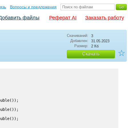
язь
Вопросы и предложения
Добавить файлы
Реферат AI
Заказать работу
Скачиваний:
3
Добавлен:
31.05.2023
Размер:
2 Кб
☆
Скачать
uble());

uble());

uble());
