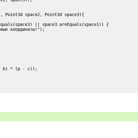
, Point3d space2, Point3d space3){

quals(space3) || space3.areEquals(space1)) {

вые координаты!");

 b) * (p - c));
