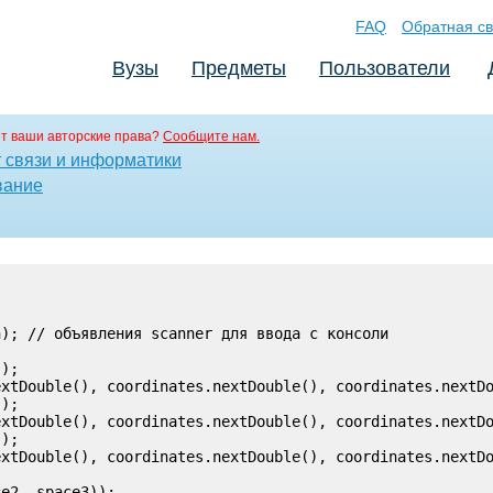
FAQ
Обратная св
Вузы
Предметы
Пользователи
т ваши авторские права?
Сообщите нам.
т связи и информатики
вание
); // объявления scanner для ввода с консоли

);

xtDouble(), coordinates.nextDouble(), coordinates.nextDo
);

xtDouble(), coordinates.nextDouble(), coordinates.nextDo
);

xtDouble(), coordinates.nextDouble(), coordinates.nextDo
e2, space3));
