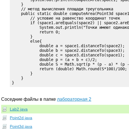
    }

    // метод вычисления площади треугольника

    public static double computeArea(Point3d space1
        // условие на равенство координат точек

        if (space1.areEquals(space2) || space2.areE
            System.out.println("Точки имеют одинако
            return 0;

        }

        else{

            double a = space1.distanceTo(space2);

            double b = space2.distanceTo(space3);

            double c = space3.distanceTo(space1);

            double p = (a + b + c)/2;

            double S = Math.sqrt(p * (p - a) * (p -
            return (double) Math.round(S*100)/100;

        }

    }

}
Соседние файлы в папке
лабораторная 2
Lab2.java
Point2d.java
Point3d.java