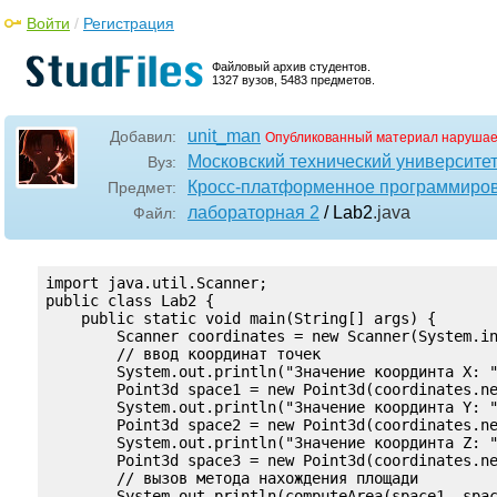
Войти
/
Регистрация
Файловый архив студентов.
1327 вузов, 5483 предметов.
unit_man
Добавил:
Опубликованный материал нарушае
Московский технический университе
Вуз:
Кросс-платформенное программиро
Предмет:
лабораторная 2
/ Lab2
.java
Файл:
import java.util.Scanner;

public class Lab2 {

    public static void main(String[] args) {

        Scanner coordinates = new Scanner(System.in
        // ввод координат точек

        System.out.println("Значение координта X: "
        Point3d space1 = new Point3d(coordinates.ne
        System.out.println("Значение координта Y: "
        Point3d space2 = new Point3d(coordinates.ne
        System.out.println("Значение координта Z: "
        Point3d space3 = new Point3d(coordinates.ne
        // вызов метода нахождения площади

        System.out.println(computeArea(space1, spac