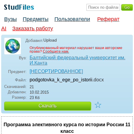
Вузы
Предметы
Пользователи
Реферат
AI
Заказать работу
Upload
Добавил:
Опубликованный материал нарушает ваши авторские
права?
Сообщите нам.
Балтийский федеральный университет им.
Вуз:
И.Канта
[НЕСОРТИРОВАННОЕ]
Предмет:
podgotovka_k_ege_po_istorii
.docx
Файл:
Скачиваний:
21
Добавлен:
10.02.2015
Размер:
23 Кб
☆
Скачать
Программа элективного курса по истории России 11
класс