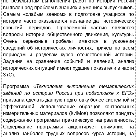
по результатам выполнения работ по истории России
выявлен ряд проблем в знаниях и умениях выпускников.
Самым «слабым звеном» в подготовке учащихся по
истории часто оказывается незнание дат исторических
событий, периодов. Проблемной частью являются
вопросы истории общественного движения, культуры.
Очень серьезные пробелы имеются в усвоении
сведений об исторических личностях, причем по всем
периодам и разделам курса отечественной истории.
Задания на сравнение событий и явлений, анализ
исторических ситуаций имеют худшие показатели в части
3 (С).
Программа
«Технология выполнения тематических
заданий по истории России при подготовке к ЕГЭ»
призвана сделать данную подготовку более системной и
эффективной. Использование образцов контрольных
измерительных материалов (КИМов) позволяют придать
содержанию программы практическую направленность.
Содержание программы акцентирует внимание на
анализ наиболее трудных вопросов курса истории, на