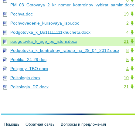
0
PM_03_Gotovaya_2_kr_nomer_kotnrolnoy_vybirat_samim.docx
Pochva.doc
19
Pochvovedenie_kursovaya_ispr.doc
2
Podgotovka_k_Bu11111111khuchetu.docx
4
podgotovka_k_ege_po_istorii.docx
21
Podgotovka_k_kontrolnoy_rabote_na_29_04_2012.docx
8
Poetika_24-29.doc
5
Poligony_TBO.docx
4
Politologia.docx
10
Politologia_DZ.docx
21
Помощь
Обратная связь
Вопросы и предложения