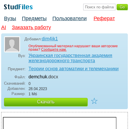
Вузы
Предметы
Пользователи
Реферат
AI
Заказать работу
dim4ik1
Добавил:
Опубликованный материал нарушает ваши авторские
права?
Сообщите нам.
Украинская государственная академия
Вуз:
железнодорожного транспорта
Теории основ автоматики и телемеханики
Предмет:
demchuk
.docx
Файл:
Скачиваний:
0
Добавлен:
28.04.2023
Размер:
1 Мб
☆
Скачать