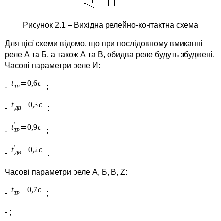
Рисунок 2.1 – Вихідна релейно-контактна схема
Для цієї схеми відомо, що при послідовному вмиканні
реле А та Б, а також А та В, обидва реле будуть збуджені.
Часові параметри реле И:
-
;
-
;
-
;
-
.
Часові параметри реле А, Б, В, Z:
-
;
- ;