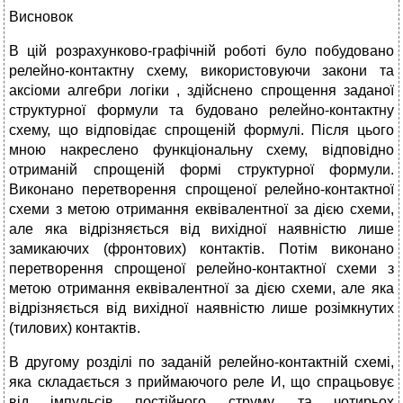
Висновок
В цій розрахунково-графічній роботі було побудовано
релейно-контактну схему, використовуючи закони та
аксіоми алгебри логіки , здійснено спрощення заданої
структурної формули та будовано релейно-контактну
схему, що відповідає спрощеній формулі. Після цього
мною накреслено функціональну схему, відповідно
отриманій спрощеній формі структурної формули.
Виконано перетворення спрощеної релейно-контактної
схеми з метою отримання еквівалентної за дією схеми,
але яка відрізняється від вихідної наявністю лише
замикаючих (фронтових) контактів. Потім виконано
перетворення спрощеної релейно-контактної схеми з
метою отримання еквівалентної за дією схеми, але яка
відрізняється від вихідної наявністю лише розімкнутих
(тилових) контактів.
В другому розділі по заданій релейно-контактній схемі,
яка складається з приймаючого реле И, що спрацьовує
від імпульсів постійного струму, та чотирьох