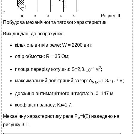
Розділ ІІІ.
Побудова механічної та тягової характеристик
Вихідні дані до розрахунку:
кількість витків реле: W = 2200 вит;
опір обмотки: R = 35 Ом;
2
площа перерізу котушки: S=2,3
м
;
максимальний повітряний зазор: δ
=1,3
м;
мах
довжина антимагнітного штифта: h=0, 147 м;
коефіцієнт запасу: Кз=1,7.
Механічну характеристику реле F
=f() наведено на
м
рисунку 3.1.