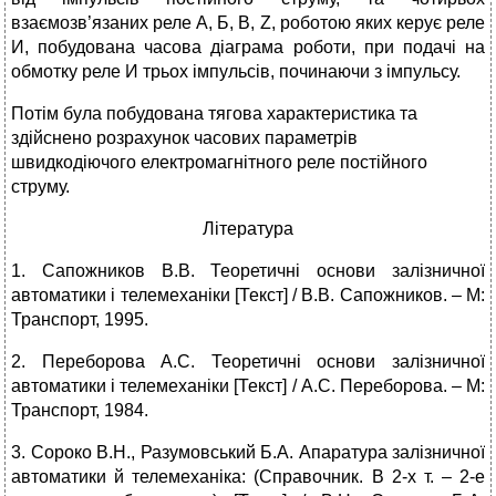
взаємозв’язаних реле А, Б, В, Z, роботою яких керує реле
И, побудована часова діаграма роботи, при подачі на
обмотку реле И трьох імпульсів, починаючи з імпульсу.
Потім була побудована тягова характеристика та
здійснено розрахунок часових параметрів
швидкодіючого електромагнітного реле постійного
струму.
Література
1. Сапожников В.В. Теоретичні основи залізничної
автоматики і телемеханіки [Текст] / В.В. Сапожников. – М:
Транспорт, 1995.
2. Переборова А.С. Теоретичні основи залізничної
автоматики і телемеханіки [Текст] / А.С. Переборова. – М:
Транспорт, 1984.
3. Сороко В.Н., Разумовський Б.А. Апаратура залізничної
автоматики й телемеханіка: (Справочник. В 2-х т. – 2-е