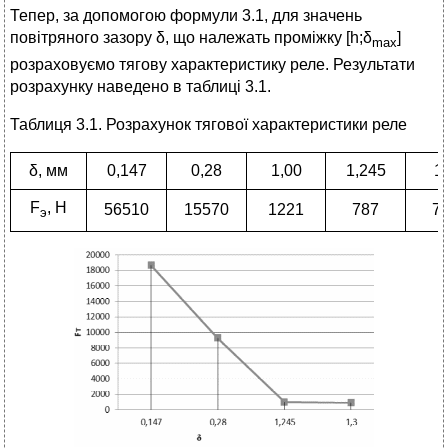
Тепер, за допомогою формули 3.1, для значень
повітряного зазору δ, що належать проміжку [h;δ
]
max
розраховуємо тягову характеристику реле. Результати
розрахунку наведено в таблиці 3.1.
Таблиця 3.1. Розрахунок тягової характеристики реле
δ, мм
0,147
0,28
1,00
1,245
1
F
, Н
56510
15570
1221
787
7
э