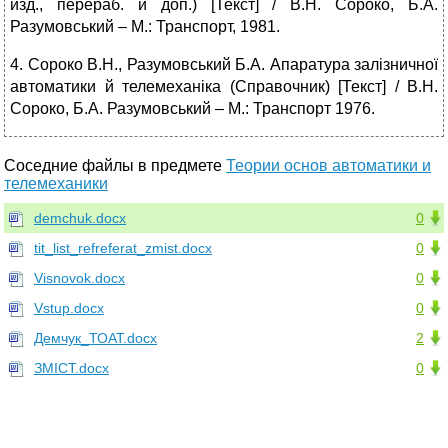
изд., перераб. и доп.) [Текст] / В.Н. Сороко, Б.А.
Разумовський – М.: Транспорт, 1981.
4. Сороко В.Н., Разумовський Б.А. Апаратура залізничної
автоматики й телемеханіка (Справочник) [Текст] / В.Н.
Сороко, Б.А. Разумовський – М.: Транспорт 1976.
Соседние файлы в предмете
Теории основ автоматики и
телемеханики
demchuk.docx
0
tit_list_refreferat_zmist.docx
0
Visnovok.docx
0
Vstup.docx
0
Демчук_ТОАТ.docx
2
ЗМІСТ.docx
0