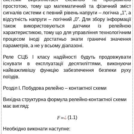
простотою, тому що математичний та фізичний зміст
сигналів системи є певний рівень напруги – логічна „1”, а
відсутність напруги – логічний „0”. Для збору інформації
також використовуються датчики із релейною
характеристикою, тому що для управління технологічним
процесом іноді достатньо знати граничні значення
параметрів, а не у всьому діапазоні.
Реле СЦБ I класу надійності будуть продовжувати
існувати в експлуатації десятиліттями, виконуючи
найважливішу функцію забезпечення безпеки руху
поїздів.
Розділ І. Побудова релейно – контактної схеми
Вихідна структурна формула релейно-контактної схеми
має вигляд:
(1.1)
Необхідно виконати наступне: