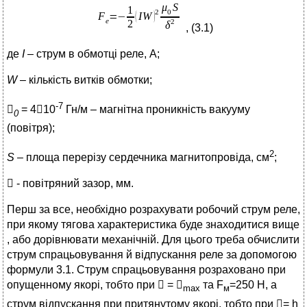
, (3.1)
де
I
– струм в обмотці реле, А;
W
– кількість витків обмотки;
-7

= 410
Гн/м – магнітна проникність вакууму
0
(повітря);
2
S
– площа перерізу сердечника магнитопровіда, см
;

- повітряний зазор, мм.
Перш за все, необхідно розрахувати робочий струм реле,
при якому тягова характеристика буде знаходитися вище
, або дорівнювати механічній. Для цього треба обчислити
струм спрацьовування й відпускання реле за допомогою
формули 3.1. Струм спрацьовування розраховано при
опущенному якорі, тобто при  = 
та F
=250 Н, а
max
м
струм відпускання при притянутому якорі, тобто при = h