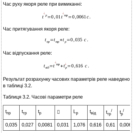
Час руху якоря реле при вимиканні:
Час притягування якоря реле:
Час відпускання реле:
Результат розрахунку часових параметрів реле наведено
в таблиці 3.2.
Таблиця 3.2. Часові параметри реле
/
/
t
t
t
L
t

t
t
пр
тр
р
р
від
тр
р
0,035
0,027
0,0081
0,031
1,076
0,616
0,61
0,006