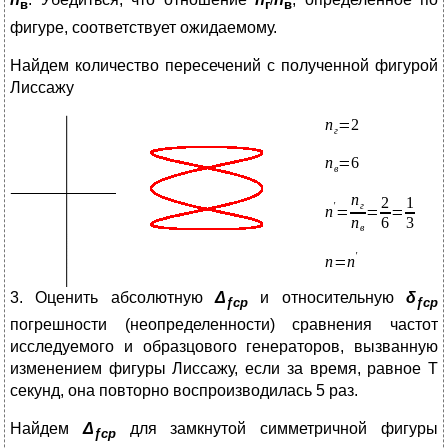
в
г
в
фигуре, соответствует ожидаемому.
Найдем количество пересечений с полученной фигурой
Лиссажу
3. Оценить абсолютную
Δ
и относительную
δ
ƒср
ƒср
погрешности (неопределенности) сравнения частот
исследуемого и образцового генераторов, вызванную
изменением фигуры Лиссажу, если за время, равное Т
секунд, она повторно воспроиз­водилась 5 раз.
Найдем
Δ
для замкнутой симметричной фигуры
ƒср