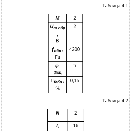
Таблица 4.1
M
2
U
2
m
обр
,
В
ƒ
,
4200
обр
Гц
φ
,
π
рад

,
0,15
f
обр
%
Таблица 4.2
N
2
Т,
16