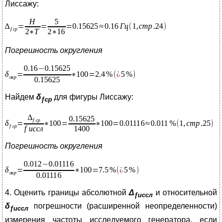
Лиссажу:
Погрешность округления
Найдем
δ
для фигуры Лиссажу:
ƒср
Погрешность округления
4. Оценить границы абсолютной
Δ
и относительной
ƒиссл
δ
погрешности (расширенной неопределенности)
ƒиссл
измерения частоты исследуемого генератора, если