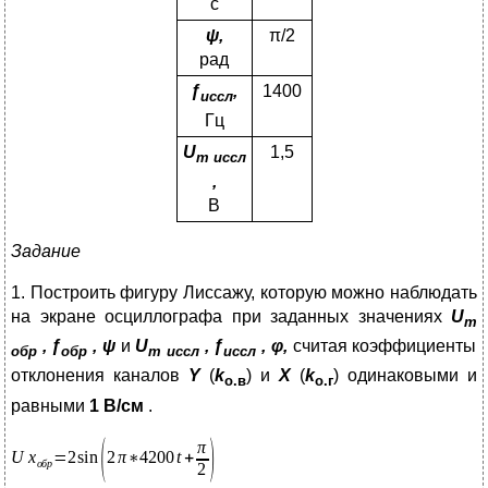
с
ψ
,
π/2
рад
ƒ
,
1400
иссл
Гц
U
1,5
m
иссл
,
В
Задание
1. Построить фигуру Лиссажу, которую можно наблюдать
на экране осциллографа при заданных значениях
U
m
, ƒ
, ψ
и
U
, ƒ
, φ,
считая коэффициенты
обр
обр
m
иссл
иссл
отклонения каналов
Y
(
k
)
и
X
(
k
) одинаковыми и
o
.в
o
.г
равными
1 В/см
.