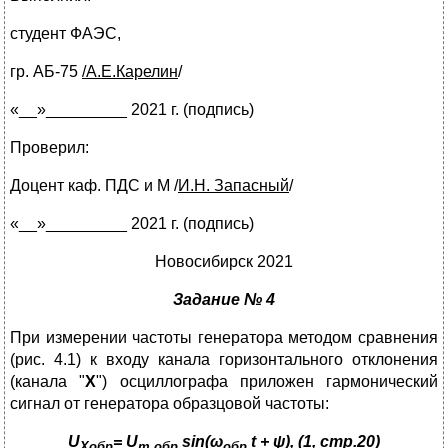
студент ФАЭС,
гр. АБ-75
/А.Е.Карелин
/
«__»_________ 2021 г. (подпись)
Проверил:
Доцент каф. ПДС и М
/
И.Н. Запасный
/
«__»_________ 2021 г. (подпись)
Новосибирск 2021
Задание № 4
При измерении частоты генератора методом сравнения
(рис. 4.1) к входу канала горизонтального отклонения
(канала "
X
") осциллографа приложен гармонический
сигнал от генератора образцовой частоты:
U
=
U
sin
(
ω
t
+
ψ
), (1, стр.20)
Xo
бр
m
обр
обр