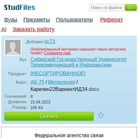
Вузы
Предметы
Пользователи
Реферат
AI
Заказать работу
lic73
Добавил:
Опубликованный материал нарушает ваши авторские
права?
Сообщите нам.
Сибирский Государственный Университет
Вуз:
Телекоммуникаций и Информатики
[НЕСОРТИРОВАННОЕ]
Предмет:
АБ-75
/
Метрология
/
Файл:
Карелин22ВариантИДЗ4
.docx
Скачиваний:
8
Добавлен:
15.04.2023
Размер:
105 Кб
☆
Скачать
Федеральное агентство связи