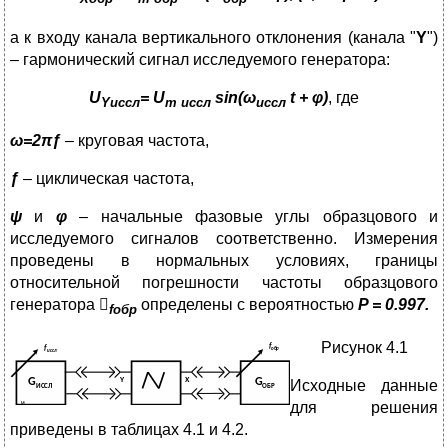
а к входу канала вертикального отклонения (канала "
Y
")
– гармонический сигнал исследуемого генератора:
U
=
U
sin
(
ω
t
+
φ
)
, где
Y
иссл
m
иссл
иссл
ω
=2
π
ƒ
– круговая частота,
ƒ
– циклическая частота,
ψ
и
φ
– начальные фазовые углы образцового и
исследуемого сигналов соответственно. Измерения
проведены в нормальных условиях, границы
относительной погрешности частоты образцового
генератора

определены с вероятностью
P = 0.997.
fобр
Рисунок 4.1
Исходные данные
для решения
приведены в таблицах 4.1 и 4.2.