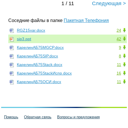
1 / 11
Следующая >
Соседние файлы в папке
Пакетная Телефония
RGZ15var.docx
24
sip3.ppt
42
КарелинАБ75MGCP.docx
9
КарелинАБ75SIP.docx
8
КарелинАБ75Stack.docx
11
КарелинАБ75StackИспр.docx
16
КарелинАБ75ОСИ.docx
11
Помощь
Обратная связь
Вопросы и предложения