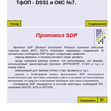
ТфОП - DSS1 и ОКС №7.
Назад
Содержание
Протокол SDP
Протокол SDP (Session Description Protocol- протокол описания
сеансов связи (RFC 2327)) описывает параметры соединения. В
сигнальные сообщения SDP входят следующие сведения:
период времени, в течение которого сеанс активен;
среда передачи данных сеанса: тип мультимедиа, его формат,
используемый транспортный протокол (RTP/UDP/IP, H.320 и т.д.) и
номер порта;
информация для приема потока ( порт, форматы и т.д.);
данные о необходимой полосе пропускания; SDP используется
исключительно для текстового описания сеанса и не имеет ни транспортных
механизмов, ни средств согласования требуемых для сеанса параметров.
Сообщения SDP передаются в составе некоторых сообщений SIP,
например INVITE, ACK и OPTION.
Содержание