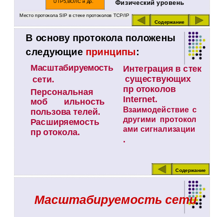
UTP5,ВОЛС и др.
Физический уровень
Место протокола SIP в стеке протоколов TCP/IP
Содержание
В основу протокола положены
следующие
принципы
:
Масштабируемость
Интеграция в стек
существующих
сети.
пр отоколов
Персональная
Internet.
моб ильность
Взаимодействие с
пользова телей.
другими протокол
Расширяемость
ами сигнализации
пр отокола.
.
Содержание
Масштабируемость сети