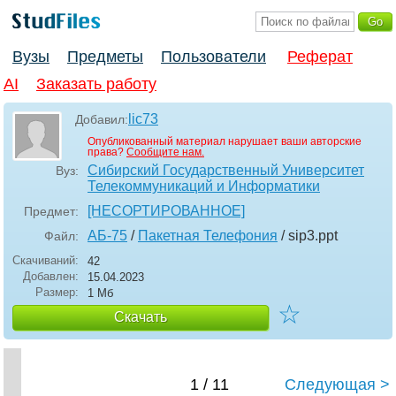
Вузы
Предметы
Пользователи
Реферат
AI
Заказать работу
lic73
Добавил:
Опубликованный материал нарушает ваши авторские
права?
Сообщите нам.
Сибирский Государственный Университет
Вуз:
Телекоммуникаций и Информатики
[НЕСОРТИРОВАННОЕ]
Предмет:
АБ-75
/
Пакетная Телефония
/ sip3
.ppt
Файл:
Скачиваний:
42
Добавлен:
15.04.2023
Размер:
1 Мб
☆
Скачать
1 / 11
Следующая >