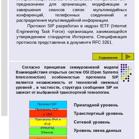
предназначен для организации, модификации и
завершения сеансов связи: мультимедийных
конференций, телефонных соединений и
распределения мультимедийной информации.
Протокол SIP разработан в недрах IETF (Internet
Engineering Task Force) -организации, занимающейся
утверждением стандартов Интернета. Спецификация
протокола представлена в документе RFC 3261.
Содержание
Согласно принципам семиуровневой модели
Взаимодействия открытых систем OSI (Open Systems
Interconnection) особенностью протокола SIP
является независимость от технологий смежных
уровней , в частности, структура сообщения SIP не
зависит от выбранной транспортной технологии.
Протокол SIP
Прикладной уровень
Протоколы TCP
Транспортный уровень
и UDP
Протоколы IPv4 и
Сетевой уровень
IPv6
РРР,ATM,
Уровень звена данных
Ethernet