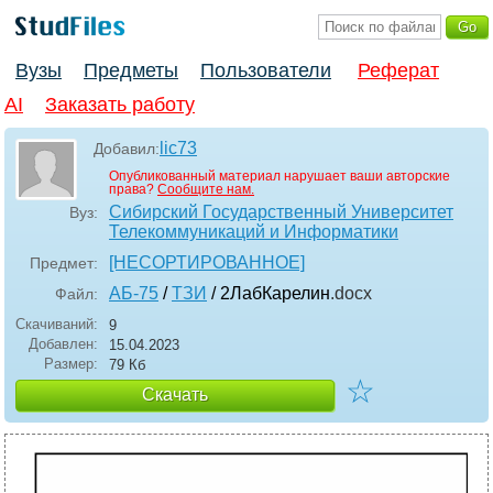
Вузы
Предметы
Пользователи
Реферат
AI
Заказать работу
lic73
Добавил:
Опубликованный материал нарушает ваши авторские
права?
Сообщите нам.
Сибирский Государственный Университет
Вуз:
Телекоммуникаций и Информатики
[НЕСОРТИРОВАННОЕ]
Предмет:
АБ-75
/
ТЗИ
/ 2ЛабКарелин
.docx
Файл:
Скачиваний:
9
Добавлен:
15.04.2023
Размер:
79 Кб
☆
Скачать