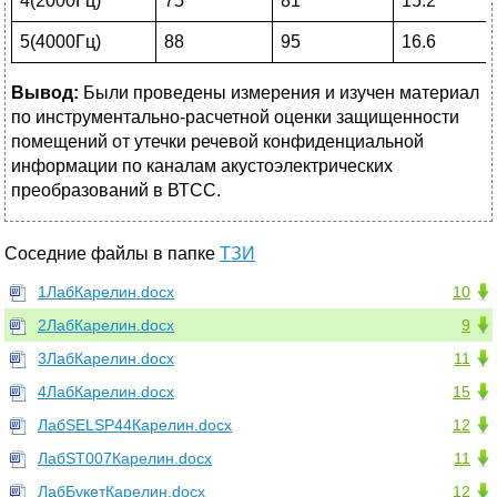
4(2000Гц)
75
81
15.2
5(4000Гц)
88
95
16.6
Вывод:
Были проведены измерения и изучен материал
по инструментально-расчетной оценки защищенности
помещений от утечки речевой конфиденциальной
информации по каналам акустоэлектрических
преобразований в ВТСС.
Соседние файлы в папке
ТЗИ
1ЛабКарелин.docx
10
2ЛабКарелин.docx
9
3ЛабКарелин.docx
11
4ЛабКарелин.docx
15
ЛабSELSP44Карелин.docx
12
ЛабST007Карелин.docx
11
ЛабБукетКарелин.docx
12