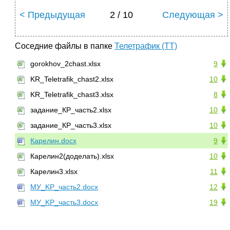
< Предыдущая
2 / 10
Следующая >
Соседние файлы в папке
Телетрафик (ТТ)
gorokhov_2chast.xlsx
9
KR_Teletrafik_chast2.xlsx
10
KR_Teletrafik_chast3.xlsx
8
задание_КР_часть2.xlsx
10
задание_КР_часть3.xlsx
10
Карелин.docx
9
Карелин2(доделать).xlsx
10
Карелин3.xlsx
11
МУ_KP_часть2.docx
12
МУ_KP_часть3.docx
19