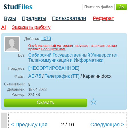
Вузы
Предметы
Пользователи
Реферат
AI
Заказать работу
lic73
Добавил:
Опубликованный материал нарушает ваши авторские
права?
Сообщите нам.
Сибирский Государственный Университет
Вуз:
Телекоммуникаций и Информатики
[НЕСОРТИРОВАННОЕ]
Предмет:
АБ-75
/
Телетрафик (ТТ)
/ Карелин
.docx
Файл:
Скачиваний:
9
Добавлен:
15.04.2023
Размер:
324 Кб
☆
Скачать
< Предыдущая
2 / 10
Следующая >