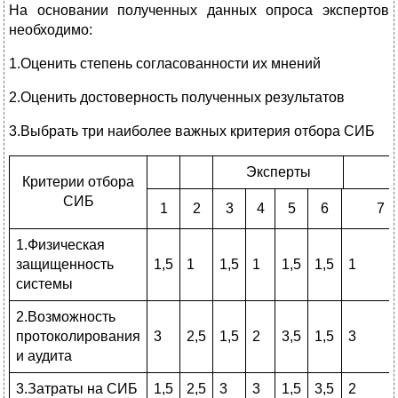
На основании полученных данных опроса экспертов
необходимо:
1.Оценить степень согласованности их мнений
2.Оценить достоверность полученных результатов
3.Выбрать три наиболее важных критерия отбора СИБ
Эксперты
Критерии отбора
СИБ
1
2
3
4
5
6
7
1.Физическая
защищенность
1,5
1
1,5
1
1,5
1,5
1
системы
2.Возможность
протоколирования
3
2,5
1,5
2
3,5
1,5
3
и аудита
3.Затраты на СИБ
1,5
2,5
3
3
1,5
3,5
2