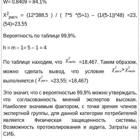
W= 0.8409 = 84.1%
2
X
= (12*388,5 ) / ( 7*5 *(5+1) – (1/(5-1))*48) =23,
расч
(54)=23,55
Вероятность по таблице 99,9%.
h = m – 1= 5 – 1 = 4
По таблице находим, что
=18,467. Таким образом,
можно сделать вывод, что условие
выполняется (
=23,55; =18,467)
Это значит, что с вероятностью 99,9% можно утверждать,
что согласованность мнений экспертов высокая.
Наиболее значимым фактором, с точки зрения членов
экспертной группы, для данной категории потребителей
является Физическая защищенность системы,
Возможность протоколирования и аудита, Затраты на
СИБ.