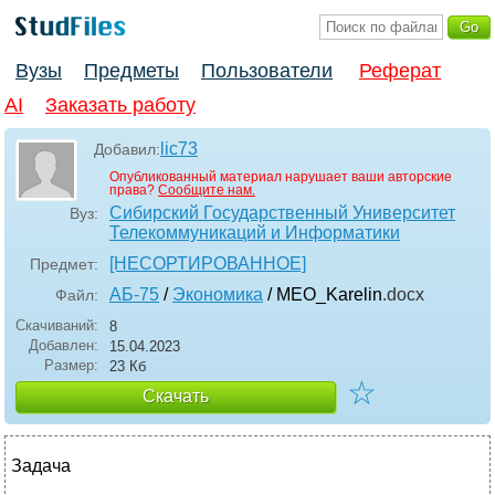
Вузы
Предметы
Пользователи
Реферат
AI
Заказать работу
lic73
Добавил:
Опубликованный материал нарушает ваши авторские
права?
Сообщите нам.
Сибирский Государственный Университет
Вуз:
Телекоммуникаций и Информатики
[НЕСОРТИРОВАННОЕ]
Предмет:
АБ-75
/
Экономика
/ MEO_Karelin
.docx
Файл:
Скачиваний:
8
Добавлен:
15.04.2023
Размер:
23 Кб
☆
Скачать
Задача