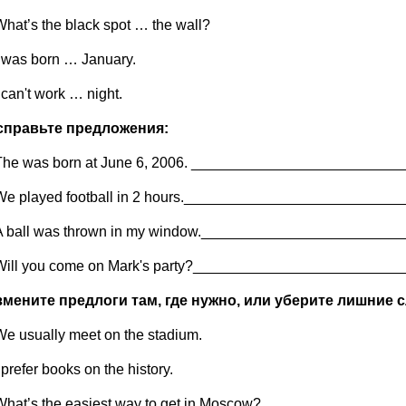
What’s the black spot … the wall?
I was born … January.
 can't work … night.
справьте предложения:
The was born at June 6, 2006. _________________________
We played football in 2 hours.__________________________
A ball was thrown in my window.________________________
Will you come on Mark's party?_________________________
Измените предлоги там, где нужно, или уберите лишние 
We usually meet on the stadium.
 prefer books on the history.
What’s the easiest way to get in Moscow?