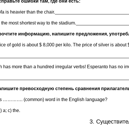
Исправьте ошибки там, где они есть:
ofa is heavier than the chair.___________________________
s the most shortest way to the stadium.___________________
Прочтите информацию, напишите предложения, употре
ce of gold is about $ 8,000 per kilo. The price of silver is about
__________________________________________________
h has more than a hundred irregular verbs! Esperanto has no irre
__________________________________________________
Напишите превосходную степень сравнения прилагател
is …………. (common) word in the English language?
) a; c) the.
3. Существит