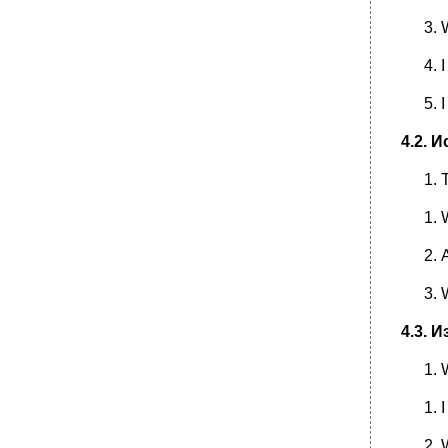
I
4.2.
И
4.3. 
I