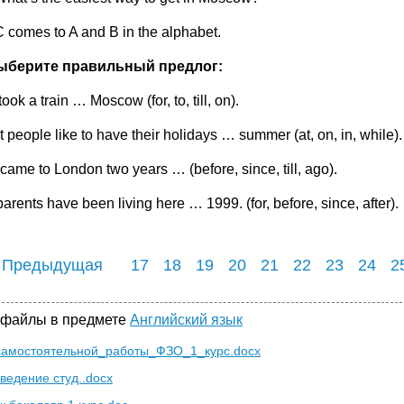
C comes to A and B in the alphabet.
Выберите правильный предлог:
ook a train … Moscow (for, to, till, on).
t people like to have their holidays … summer (at, on, in, while).
 came to London two years … (before, since, till, ago).
parents have been living here … 1999. (for, before, since, after).
 Предыдущая
17
18
19
20
21
22
23
24
2
 файлы в предмете
Английский язык
амостоятельной_работы_ФЗО_1_курс.docx
ведение студ..docx