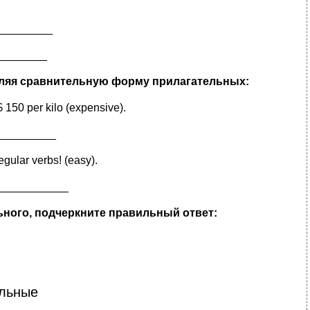
__________
_________
бляя сравнительную форму прилагательных:
 $ 150 per kilo (expensive).
_________
gular verbs! (easy).
___________
ьного, подчеркните правильный ответ:
ельные