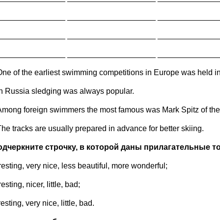
_______________ ____________________ ______________
_______________ ____________________ ______________
_______________ ____________________ ______________
One of the earliest swimming competitions in Europe was held i
In Russia sledging was always popular.
Among foreign swimmers the most famous was Mark Spitz of th
he tracks are usually prepared in advance for better skiing.
Подчеркните строчку, в которой даны прилагательные т
resting, very nice, less beautiful, more wonderful;
resting, nicer, little, bad;
resting, very nice, little, bad.