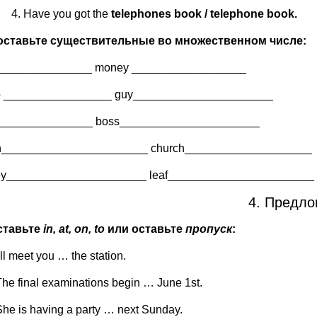
Have you got the
telephones book / telephone book.
Поставьте существительные во множественном числе:
________________ money __________________
o _________________ guy______________________
________________ boss______________________
n_______________________ church____________________
y______________________ leaf_______________________
4. Предло
Вставьте
in
,
at
,
on
,
to
или оставьте
пропуск
:
'll meet you … the station.
The final examinations begin … June 1st.
She is having a party … next Sunday.