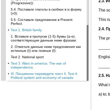
2.3. 
(Progressive)):
5.4. Поставьте глаголы в скобках в ιιι форму
The s
(v3):
This i
5.5. Составьте предложение в Present
Perfect.
2.4. 
•
Text 1. British family
1. Вставьте в пропуски (1-5) буквы (a-e),
The pri
соответствующие данным ниже фразам:
2. Отметьте данные ниже предложения как
_____
истинные (t) или ложные (f):
Englis
Text 2. National sport
•
Text 3. Wars in america. The war of
_____
independence.
•
III. Письменно переведите текст 4. Text 4.
2.5. 
Political system and economy of canada
What 
a) to; b