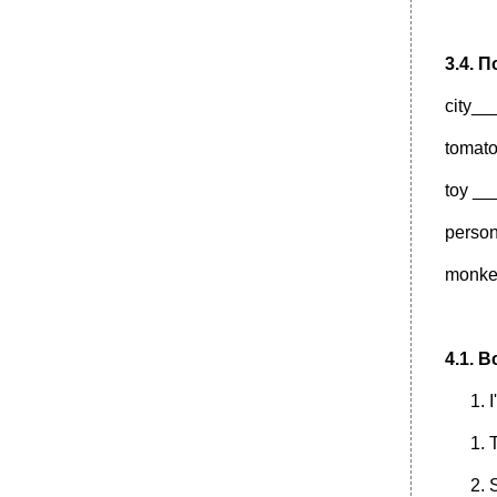
3.4. 
city_
tomat
toy _
perso
monke
4.1. 
I