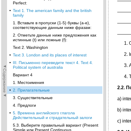
Perfect:
_____
•
Text 1. The american family and the british
family
_____
1. Вставьте в пропуски (1-5) буквы (a-e),
соответствующие данным ниже фразам:
_____
2. Отметьте данные ниже предложения как
истинные (t) или ложные (f):
Text 2. Washington
•
Text 3. London and its places of interest
•
III. Письменно переведите текст 4. Text 4.
◄Содержание◄
Political system of australia
Вариант 4
T
1. Местоимения
2.2. 
•
2. Прилагательные
3. Существительные
a) inte
4. Предлоги
b) inte
•
5. Времена английского глагола
Действительный и страдательный залоги
c) inte
5.3. Выберите правильный вариант (Present
Simple или Present Continuous