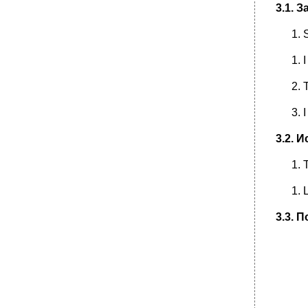
3.1. 
I
T
I
3.2.
И
L
3.3.
П