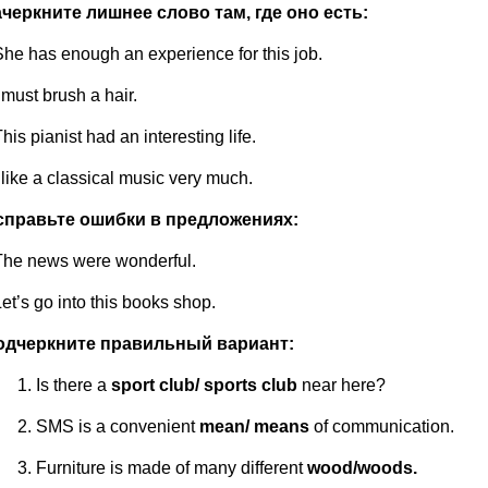
Зачеркните лишнее слово там, где оно есть:
She has enough an experience for this job.
 must brush a hair.
his pianist had an interesting life.
 like a classical music very much.
справьте
ошибки в предложениях:
The news were wonderful.
et’s go into this books shop.
одчеркните
правильный
вариант:
Is there a
sport club/ sports club
near here?
SMS is a convenient
mean/ means
of communication.
Furniture is made of many different
wood/woods.