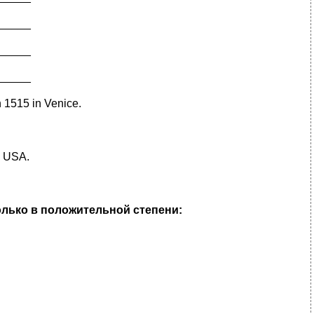
_____
_____
_____
n 1515 in Venice.
e USA.
олько в положительной степени: