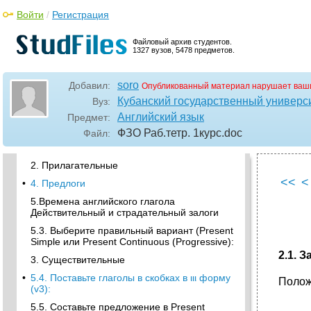
1. Вставьте в пропуски (1-5) буквы (a-e),
Войти
/
Регистрация
соответствующие данным ниже фразам:
2. Отметьте данные ниже предложения как
Файловый архив студентов.
истинные (t) или ложные (f):
1327 вузов, 5478 предметов.
Text 2. London famous buildings
•
Text 3. English speaking countries
soro
Добавил:
Опубликованный материал нарушает ваш
•
III. Письменно переведите текст 4. Text 4.
Кубанский государственный универси
Вуз:
Government of the usa
Английский язык
Предмет:
Вариант 3
ФЗО Раб.тетр. 1курс
.doc
Файл:
1. Местоимения
2. Прилагательные
<<
<
•
4. Предлоги
5.Времена английского глагола
Действительный и страдательный залоги
5.3. Выберите правильный вариант (Present
Simple или Present Continuous (Progressive):
2.1. 
3. Существительные
•
5.4. Поставьте глаголы в скобках в ιιι форму
Полож
(v3):
5.5. Составьте предложение в Present
_____