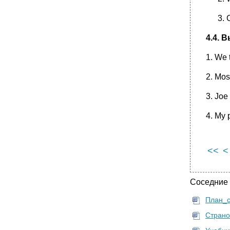
4.4. 
1. We t
2. Mos
3. Joe
4. My 
<<
<
Соседние
План_с
Страно