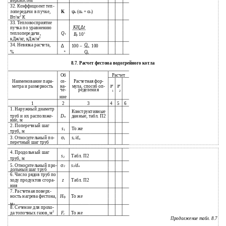
верхностей
32. Коэффициент теп-
лопередачи в пучке,
K
ψ
(
α
+
α
)
к
к
л
2
Вт/м
К
33. Тепловосприятие
∆
пучка по уравнению
KH
t
к
теплопередачи,
Q
3
т
B
10
р
3
кДж/кг, кДж/м
34. Невязка расчета,
Q
∆
100 –
100
т
к
%
Q
к
8.7. Расчет фестона водогрейного котла
Расчет
Об
Наименование пара-
оз-
Расчетная фор-
метра и размерность
мула, способ оп-
на-
ϑ′′
ϑ′′
че-
ределения
1
2
ние
1
2
3
4
5
6
1. Наружный диаметр
Конструктивные
труб и их расположе-
D
данные, табл. П2
н
ние, м
2. Поперечный шаг
s
То же
1
труб, м
3. Относительный по-
σ
s
/
d
1
1
н
перечный шаг труб
4. Продольный шаг
s
Табл. П2
2
труб, м
5. Относительный про-
σ
s
/
d
2
2
н
дольный шаг труб
6. Число рядов труб по
ходу продуктов сгора-
z
Табл. П2
ния
7. Расчетная поверх-
ность нагрева фестона,
H
То же
ф
м
2
8. Сечение для прохо-
2
да топочных газов, м
То же
F
г
Продолжение табл. 8.7