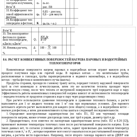
32.
Коэффициент теп-
лоотдачи излучением,
α
α
ac
л
н
г
2
Вт/м
К
рис. П8
33.
Коэффициент теп-
0,85 – для газа;
ловой эффективности
ψ
0,6 – для мазута
ф
фестона
34.
Коэффициент теп-
лопередачи в фестоне,
K
ψ
(
α
+
α
)
ф
к
л
2
Вт/м
К
35. Тепловосприятие
∆
фестона по уравне-
KH
t
ф
Q
3
нию теплопередачи,
B
10
т
р
3
кДж/кг, кДж/м
Q
т
36. Невязка расчета,
∆
100 –
100
ф
%
Q
ф
8.6. РАСЧЕТ КОНВЕКТИВНЫХ ПОВЕРХНОСТЕЙ НАГРЕВА ПАРОВЫХ И ВОДОГРЕЙНЫХ
ТЕПЛОГЕНЕРАТОРОВ
Конвективные поверхности нагрева паровых и водогрейных котлов играют важную роль в
процессе получения пара или горячей воды. В паровых котлах – это кипятильные трубы,
расположенные в газоходах, трубы пароперегревателя и водяного экономайзера, а в водогрейных
котлах – трубы фестона и конвективного пучка (шахты).
Продукты сгорания, проходя по газовому тракту котла, передают теплоту наружной поверхности
труб за счет конвекции и лучеиспускания, затем это же количество теплоты проходит через
металлическую стенку, после чего теплота от внутренней поверхности труб передается воде и пару.
Эффективность работы конвективных поверхностей нагрева зависит от интенсивности теплопередачи
– передачи теплоты от продуктов сгорания к воде и пару через разделяющую стенку.
При расчете используются уравнение теплопередачи и уравнение теплового баланса, а расчет
3
выполняется для 1 кг жидкого топлива или 1 м
газа при нормальных условиях. Для парового
котельного агрегата расчет выполняется для каждого (или общего) газохода, а в водогрейном котле –
вначале для фестона, а затем для конвективного пучка шахты в следующей последовательности.
1.
Определяют конструктивные характеристики (по табл. П1, П2 или чертежам): площади
поверхности нагрева, живое сечение для прохода газов, шаг труб и рядов, диаметр труб и др.
2.
Предварительно, если известно по паспортным характеристикам котла (табл. П2 и 8.20
[
12
]
),
принимают значение температуры топочных газов после рассчитываемой поверхности нагрева. Если
таких данных нет, то согласно условиям работы котла, задают произвольно два значения температур
топочных газов
и
ϑ′
′
, которые вероятнее всего могут оказаться после рассчитываемой поверхности
ϑ
′′
1
2
нагрева, а расчеты вести параллельно. Например, после второго газохода парового котла (ДКВР или