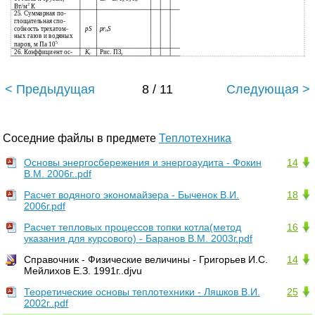
2
Вт/м
К
25. Суммарная по-
глощательная спо-
собность трехатом-
pS
pr
S
n
ных газов и водяных
5
паров, м Па 10
26. Коэффициент ос-
Рис. П3,
K
г
< Предыдущая
8 / 11
Следующая >
Соседние файлы в предмете
Теплотехника
Основы энергосбережения и энергоаудита - Фокин
14
В.М. 2006г..pdf
Расчет водяного экономайзера - Быченок В.И.
18
2006г.pdf
Расчет тепловых процессов топки котла(метод
16
указания для курсового) - Баранов В.М. 2003г.pdf
Справочник - Физические величины - Григорьев И.С.
14
Мейлихов Е.З. 1991г..djvu
Теоретические основы теплотехники - Ляшков В.И.
25
2002г..pdf