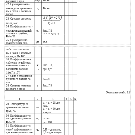
То же
водяных паров
H
O
2
22. Суммарная объ-
емная доля трехатом-
То же
r
n
ных газов и водяных
паров
(
)
ср
ϑ
+
B V
273
23. Средняя скорость
р г
к
газов, м/с
F
273
г
24. Коэффициент теп-
лоотдачи конвекцией
α
Рис. П6
к
от газов к трубам,
α
=
α
с
с
с
к
н
ф
Z
S
2
Вт/м
К
25. Суммарная по-
pS
pr
S
n
глощательная спо-
собность трехатом-
ных газов и водяных
5
паров, м Па 10
26. Коэффициент ос-
лабления лучей трех-
Рис. П3,
атомными газами и
K
ср
водяными парами,
при
ϑ
г
к
5
1/(м Па 10
)
27. Сила поглощения
лучистого потока га-
K
r
pS
г
n
зов
28. Степень черноты
a
Рис. П4
газового потока
Окончание табл. 8.6
1
2
3
4
5
6
t
=
t
+
25 для
ст
н
29. Температура за-
газа,
грязненной стенки
t
ст
t
=
t
+
60 для
ст
н
труб,
°
С
мазута
30. Коэффициент теп-
лоотдачи излучением,
α
α
ac
н
г
л
2
Вт/м
К
рис. П8
31. Коэффициент теп-
ловой эффективности
ψ
0,85 – для газа;
к
для конвективных по-
0,6 – для мазута