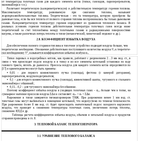
от температуры топочных газов для каждого элемента котла (топки, газоходов, пароперегревателя,
экономайзера и т.п.).
Различают теоретическую (калориметрическую) и действительную температуру горения топлива.
Максимальную температуру, развиваемую при сжигании топлива, называют
жаропроизводительностью
топлива. Теоретическая – это та температура, которую приобрели бы
дымовые газы, если бы вся теплота от полного сгорания топлива воспринималась бы только дымовыми
газами. Калориметрическую температуру горения определяют из уравнения теплового баланса. В
реальных условиях горения топлива действительная температура топочных газов всегда ниже
теоретической за счет теплообмена между топочными газами и радиационными поверхностями
нагрева, а также различных потерь теплоты в топке (механический, химический недожог и др.).
2.8. КОЭФФИЦИЕНТ ИЗБЫТКА ВОЗДУХА
Для обеспечения полного сгорания топлива в топочное устройство подводят воздуха больше, чем
теоретически необходимо. Отношение действительно поступившего количества воздуха
V
к теоретиче-
д
о
ски необходимому
V
, называется
коэффициентом избытка воздуха
α
.
т
Топки паровых и водогрейных котлов, как правило, работают с разрежением 2…3 мм вод. ст., в
связи с чем происходит подсос воздуха и в топку и во все элементы котельной установки по ходу
газового тракта, вплоть до дымососа. Присосы воздуха для каждого элемента котла определяются по
[
17
]
и ориентировочно могут быть приняты:
•
0,05 – для первого конвективного пучка (газохода), фестона (с камерой догорания),
пароперегревателя, воздухоподогревателя;
•
0,1 – для второго конвективного пучка (газохода), конвективной шахты, чугунного и стального
экономайзера с обшивкой;
•
0,15…0,2 – для чугунного экономайзера без обшивки.
Поэтому коэффициент избытка воздуха в уходящих топочных газах –
α
больше чем в топке, на
ух
суммарное значение присосов воздуха
Σ∆α
и составляет:
α
=
α
+
Σ∆α
.
ух
т
Разрежение в топке замеряется тягонапоромером ТНЖ. При разрежении менее 1 мм вод. ст.
топочные газы могут выбиваться в помещение котельной, что недопустимо по технике безопасности.
При разрежении более 8 мм вод. ст. будет происходить значительный подсос холодного наружного
воздуха, что приведет к снижению температуры топочных газов, увеличению потерь теплоты,
снижению КПД и др.
Таблицы расчета коэффициентов избытка воздуха, объемов и энтальпий воздуха и продуктов
сгорания приведены в гл. 8.
3. ТЕПЛОВОЙ БАЛАНС ТЕПЛОГЕНЕРАТОРА
3.1. УРАВНЕНИЕ ТЕПЛОВОГО БАЛАНСА