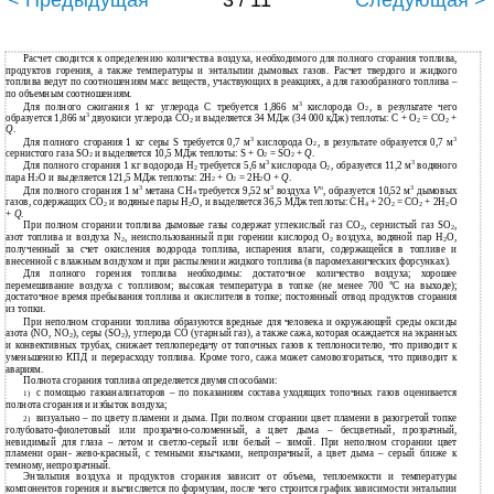
< Предыдущая
3 / 11
Следующая >
Расчет сводится к определению количества воздуха, необходимого для полного сгорания топлива,
продуктов горения, а также температуры и энтальпии дымовых газов. Расчет твердого и жидкого
топлива ведут по соотношениям масс веществ, участвующих в реакциях, а для газообразного топлива –
по объемным соотношениям.
3
Для полного сжигания 1 кг углерода С требуется 1,866 м
кислорода О
, в результате чего
2
3
образуется 1,866 м
двуокиси углерода СО
и выделяется 34 МДж (34 000 кДж) теплоты: С + О
= СО
+
2
2
2
Q
.
3
3
Для полного сгорания 1 кг серы S требуется 0,7 м
кислорода О
, в результате образуется 0,7 м
2
сернистого газа SО
и выделяется 10,5 МДж теплоты: S + О
= SО
+
Q
.
2
2
2
3
3
Для полного сгорания 1 кг водорода Н
требуется 5,6 м
кислорода О
, образуется 11,2 м
водяного
2
2
пара Н
О и выделяется 121,5 МДж теплоты: 2Н
+ О
= 2Н
О +
Q
.
2
2
2
2
3
3
о
3
Для полного сгорания 1 м
метана СН
требуется 9,52 м
воздуха
V
, образуется 10,52 м
дымовых
4
газов, содержащих СО
и водяные пары Н
О, и выделяется 36,5 МДж теплоты: СН
+ 2О
= СО
+ 2Н
О
2
2
4
2
2
2
+
Q
.
При полном сгорании топлива дымовые газы содержат углекислый газ СО
, сернистый газ SО
,
2
2
азот топлива и воздуха N
, неиспользованный при горении кислород О
воздуха, водяной пар Н
О,
2
2
2
полученный за счет окисления водорода топлива, испарения влаги, содержащейся в топливе и
внесенной с влажным воздухом и при распылении жидкого топлива (в паромеханических форсунках).
Для полного горения топлива необходимы: достаточное количество воздуха; хорошее
перемешивание воздуха с топливом; высокая температура в топке (не менее 700
°
С на выходе);
достаточное время пребывания топлива и окислителя в топке; постоянный отвод продуктов сгорания
из топки.
При неполном сгорании топлива образуются вредные для человека и окружающей среды оксиды
азота (NО, NО
), серы (SО
), углерода СО (угарный газ), а также сажа, которая осаждается на экранных
2
2
и конвективных трубах, снижает теплопередачу от топочных газов к теплоносителю, что приводит к
уменьшению КПД и перерасходу топлива. Кроме того, сажа может самовозгораться, что приводит к
авариям.
Полнота сгорания топлива определяется двумя способами:
с помощью газоанализаторов – по показаниям состава уходящих топочных газов оценивается
1)
полнота сгорания и избыток воздуха;
визуально – по цвету пламени и дыма. При полном сгорании цвет пламени в разогретой топке
2)
голубовато-фиолетовый или прозрачно-соломенный, а цвет дыма – бесцветный, прозрачный,
невидимый для глаза – летом и светло-серый или белый – зимой. При неполном сгорании цвет
пламени оран- жево-красный, с темными язычками, непрозрачный, а цвет дыма – серый ближе к
темному, непрозрачный.
Энтальпия воздуха и продуктов сгорания зависит от объема, теплоемкости и температуры
компонентов горения и вычисляется по формулам, после чего строится график зависимости энтальпии