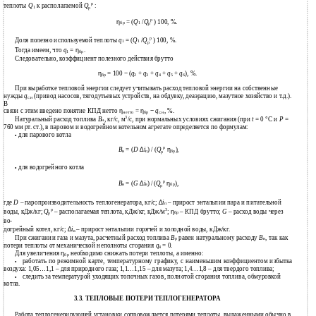
р
теплоты
Q
к располагаемой
:
Q
1
р
р
η
= (
Q
/
) 100, %.
Q
бр
1
р
р
Доля полезно используемой теплоты
q
= (
Q
/
) 100, %.
Q
1
1
р
Тогда имеем, что
q
=
η
.
1
бр
Следовательно, коэффициент полезного действия брутто
η
= 100
−
(
q
+
q
+
q
+
q
+
q
), %.
бр
2
3
4
5
6
При выработке тепловой энергии следует учитывать расход тепловой энергии на собственные
нужды
q
(привод насосов, тягодутьевых устройств, на обдувку, деаэрацию, мазутное хозяйство и т.д.).
с.н
В
связи с этим введено понятие КПД нетто
η
=
η
−
q
, %.
нетто
бр
с.н
3
Натуральный расход топлива
В
, кг/с, м
/с, при нормальных условиях сжигания (при
t
= 0
°
С и
Р
=
н
760 мм рт. ст.), в паровом и водогрейном котельном агрегате определяется по формулам:
для парового котла
•
р
В
= (
D
∆
i
) / (
η
),
Q
н
п
бр
р
для водогрейного котла
•
р
В
= (
G
∆
i
) / (
η
),
Q
н
в
бр
р
где
D
– паропроизводительность теплогенератора, кг/с;
∆
i
– прирост энтальпии пара и питательной
п
р
3
воды, кДж/кг;
– располагаемая теплота, кДж/кг, кДж/м
;
η
– КПД брутто;
G
– расход воды через
Q
бр
р
во-
догрейный котел, кг/с;
∆
i
– прирост энтальпии горячей и холодной воды, кДж/кг.
в
При сжигании газа и мазута, расчетный расход топлива
В
равен натуральному расходу
В
, так как
р
н
потери теплоты от механической неполноты сгорания
q
= 0.
4
Для увеличения
η
необходимо снижать потери теплоты, а именно:
бр
работать по режимной карте, температурному графику, с наименьшим коэффициентом избытка
•
воздуха: 1,05…1,1 – для природного газа; 1,1…1,15 – для мазута; 1,4…1,8 – для твердого топлива;
следить за температурой уходящих топочных газов, полнотой сгорания топлива, обмуровкой
•
котла.
3.3. ТЕПЛОВЫЕ ПОТЕРИ ТЕПЛОГЕНЕРАТОРА
Работа теплогенерирующей установки сопровождается потерями теплоты, выраженными обычно в