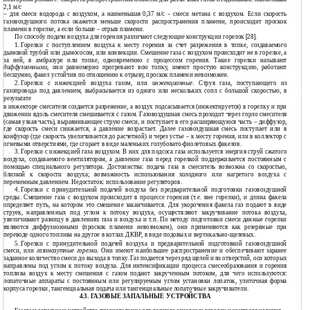
2,1 м/с
– для смеси водорода с воздухом, а наименьшая 0,37 м/с – смеси метана с воздухом. Если скорость
газовоздушного потока окажется меньше скорости распространения пламени, происходит проскок
пламени в горелке, а если больше – отрыв пламени.
По способу подачи воздуха для горения различают следующие конструкции горелок
[
28
]
.
1.
Горелки с поступлением воздуха к месту горения за счет разрежения в топке, создаваемого
дымовой трубой или дымососом, или конвекции. Смешение газа с воздухом происходит не в горелке, а
за ней, в амбразуре или топке, одновременно с процессом горения. Такие горелки называют
диффузионными
, они равномерно прогревают всю топку, имеют простую конструкцию, работают
бесшумно, факел устойчив по отношению к отрыву, проскок пламени невозможен.
2.
Горелки с инжекцией воздуха газом, или
инжекционные
. Струя газа, поступающего из
газопровода под давлением, выбрасывается из одного или нескольких сопл с большой скоростью, в
результате
инжекторе смесителя создается разрежение, а воздух подсасывается (инжектируется) в горелку и при
в
движении вдоль смесителя смешивается с газом. Газовоздушная смесь проходит через горло смесителя
(самая узкая часть), выравнивающее струю смеси, и поступает в его расширяющуюся часть – диффузор,
где скорость смеси снижается, а давление возрастает. Далее газовоздушная смесь поступает или в
конфузор (где скорость увеличивается до расчетной) и через устье – к месту горения, или в коллектор с
огневыми отверстиями, где сгорает в виде маленьких
голубовато-фиолетовых факелов.
3.
Горелки с инжекцией газа воздухом. В них для подсоса газа используется энергия струй сжатого
воздуха, создаваемого вентилятором, а давление газа перед горелкой поддерживается постоянным с
помощью специального регулятора. Достоинства: подача газа в смеситель возможна со скоростью,
близкой к скорости воздуха; возможность использования холодного или нагретого воздуха с
переменным давлением. Недостаток: использование регуляторов.
4.
Горелки с принудительной подачей воздуха без предварительной подготовки газовоздушной
среды. Смешение газа с воздухом происходит в процессе горения (т.е. вне горелки), и длина факела
определяет путь, на котором это смешение заканчивается. Для укорочения факела газ подают в виде
струек, направленных под углом к потоку воздуха, осуществляют закручивание потока воздуха,
увеличивают разницу в давлениях газа и воздуха и т.п. По методу подготовки смеси данные горелки
являются диффузионными (проскок пламени невозможен), они применяются как резервные при
переводе одного топлива на другое в котлах ДКВР, в виде подовых и
вертикально-щелевых.
5.
Горелки с принудительной подачей воздуха и предварительной подготовкой газовоздушной
смеси, или
газомазутные горелки
. Они имеют наибольшее распространение и обеспечивают заранее
заданное количество смеси до выхода в топку. Газ подается через ряд щелей или отверстий, оси которых
направлены под углом к потоку воздуха. Для интенсификации процесса смесеобразования и горения
топлива воздух к месту смешения с газом подают закрученным потоком, для чего используются:
лопаточные аппараты с постоянным или регулируемым углом установки лопаток, улиточная форма
корпуса горелки, тангенциальная подача или тангенциальные лопаточные закручиватели.
4.3.
ГАЗОВЫЕ ЗАПАЛЬНЫЕ УСТРОЙСТВА