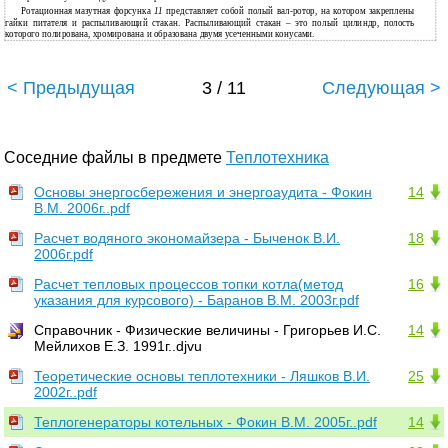
Ротационная мазутная форсунка
11
представляет собой полый вал-ротор, на котором закреплены
гайки питателя и распыливающий стакан. Распыливающий стакан – это полый цилиндр, полость
которого полирована, хромирована и образована двумя усеченными конусами.
< Предыдущая
3 / 11
Следующая >
Соседние файлы в предмете
Теплотехника
Основы энергосбережения и энергоаудита - Фокин
14
В.М. 2006г..pdf
Расчет водяного экономайзера - Быченок В.И.
18
2006г.pdf
Расчет тепловых процессов топки котла(метод
16
указания для курсового) - Баранов В.М. 2003г.pdf
Справочник - Физические величины - Григорьев И.С.
14
Мейлихов Е.З. 1991г..djvu
Теоретические основы теплотехники - Ляшков В.И.
25
2002г..pdf
Теплогенераторы котельных - Фокин В.М. 2005г..pdf
14