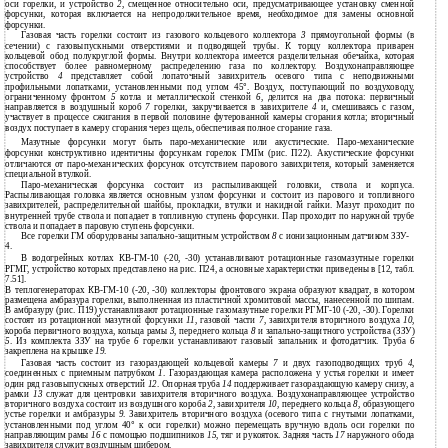
оси горелки, и устройство
2
, смещенное относительно оси, предусматривающее установку сменной
форсунки, которая включается на непродолжительное время, необходимое для замены основной
форсунки.
Газовая часть горелки состоит из газового кольцевого коллектора
3
прямоугольной формы (в
сечении) с газовыпускными отверстиями и подводящей трубы. К торцу коллектора приварен
кольцевой обод полукруглой формы. Внутри коллектора имеется разделительная обечайка, которая
способствует более равномерному распределению газа по коллектору. Воздухонаправляющее
устройство
4
представляет собой лопаточный завихритель осевого типа с неподвижными
профильными лопатками, установленными под углом 45
°
. Воздух, поступающий по воздуховоду,
ограниченному фронтом
5
котла и металлической стенкой
6
, делится на два потока: первичный
направляется в воздушный короб
7
горелки, закручивается в завихрителе
4
и, смешиваясь с газом,
участвует в процессе сжигания в первой половине футерованной камеры сгорания котла; вторичный
воздух поступает в камеру сгорания через щель, обеспечивая полное сгорание газа.
Мазутные форсунки могут быть паро-механические или акустические. Паро-механические
форсунки конструктивно идентичны форсункам горелок ГМГм (рис. П22). Акустические форсунки
отличаются от паро-механических форсунок отсутствием парового завихрителя, который заменяется
специальной втулкой.
Паро-механическая форсунка состоит из распыливающей головки, ствола и корпуса.
Распыливающая головка является основным узлом форсунки и состоит из парового и топливного
завихрителей, распределительной шайбы, прокладки, втулки и накидной гайки. Мазут проходит по
внутренней трубе ствола и попадает в топливную ступень форсунки. Пар проходит по наружной трубе
ствола и попадает в паровую ступень форсунки.
Все горелки ГМ оборудованы запально-защитным устройством
8
с ионизационным датчиком ЗЗУ-
4.
В водогрейных котлах КВ-ГМ-10 (-20, -30) устанавливают ротационные газомазутные горелки
РГМГ, устройство которых представлено на рис. П24, а основные характеристки приведены в [12, табл.
7.51].
В теплогенераторах КВ-ГМ-10 (-20, -30) коллекторы фронтового экрана образуют квадрат, в котором
размещена амбразура горелки, выполненная из пластичной хромитовой массы, нанесенной по шипам.
В амбразуру (рис. П19) устанавливают ротационные газомазутные горелки РГМГ-10 (-20, -30). Горелки
состоят из ротационной мазутной форсунки
11
, газовой части
7
, завихрителя вторичного воздуха
10
,
короба первичного воздуха, кольца рамы
3
, переднего кольца
8
и запально-защитного устройства (ЗЗУ)
5
. Из комплекта ЗЗУ на трубе
6
горелки устанавливают газовый запальник и фотодатчик. Труба
6
закреплена на крышке
19
.
Газовая часть состоит из газораздающей кольцевой камеры
7
и двух газоподводящих труб
4
,
соединенных с приемным патрубком
1
. Газораздающая камера расположена у устья горелки и имеет
один ряд газовыпускных отверстий
12
. Опорная труба
14
поддерживает газораздающую камеру снизу, а
рамки
13
служат для центровки завихрителя вторичного воздуха. Воздухонаправляющее устройство
вторичного воздуха состоит из воздушного короба
2
, завихрителя
10
, переднего кольца
8
, образующего
устье горелки и амбразуры
9
. Завихритель вторичного воздуха (осевого типа с гнутыми лопатками,
установленными под углом 40
°
к оси горелки) можно перемещать вручную вдоль оси горелки по
направляющим рамы
16
с помощью подшипников
15
, тяг и рукояток. Задняя часть
17
наружного обода
завихрителя служит воздушным шибером.