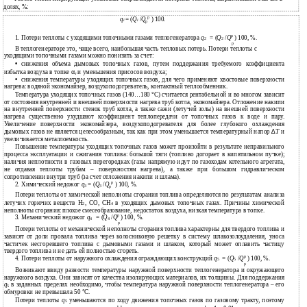
долях, %:
р
q
= (
Q
/
) 100.
Q
i
i
р
р
1. Потери теплоты с уходящими топочными газами теплогенератора
q
= (
Q
/
) 100, %.
Q
2
2
р
В теплогенераторе это, чаще всего, наибольшая часть тепловых потерь. Потери теплоты с
уходящими топочными газами можно понизить за счет:
•
снижения объема дымовых топочных газов, путем поддержания требуемого коэффициента
избытка воздуха в топке
α
и уменьшения присосов воздуха;
т
•
снижения температуры уходящих топочных газов, для чего применяют хвостовые поверхности
нагрева: водяной экономайзер, воздухоподогреватель, контактный теплообменник.
Температура уходящих топочных газов (140…180
°
С) считается рентабельной и во многом зависит
от состояния внутренней и внешней поверхности нагрева труб котла, экономайзера. Отложение накипи
на внутренней поверхности стенок труб котла, а также сажи (летучей золы) на внешней поверхности
нагрева существенно ухудшают коэффициент теплопередачи от топочных газов к воде и пару.
Увеличение поверхности экономайзера, воздухоподогревателя для более глубокого охлаждения
дымовых газов не является целесообразным, так как при этом уменьшается температурный напор
∆
Т
и
увеличивается металлоемкость.
Повышение температуры уходящих топочных газов может произойти в результате неправильного
процесса эксплуатации и сжигания топлива: большой тяги (топливо догорает в кипятильном пучке);
наличия неплотности в газовых перегородках (газы напрямую идут по газоходам котельного агрегата,
не отдавая теплоты трубам – поверхностям нагрева), а также при большом гидравлическом
сопротивлении внутри труб (за счет отложения накипи и шлама).
р
2. Химический недожог
q
= (
Q
/
) 100, %.
Q
3
3
р
Потери теплоты от химической неполноты сгорания топлива определяются по результатам анализа
летучих горючих веществ Н
, СО, СН
в уходящих дымовых топочных газах. Причины химической
2
4
неполноты сгорания: плохое смесеобразование, недостаток воздуха, низкая температура в топке.
р
3. Механический недожог
q
= (
Q
/
) 100, %.
Q
4
4
р
Потери теплоты от механической неполноты сгорания топлива характерны для твердого топлива и
зависят от доли провала топлива через колосниковую решетку в систему шлакозолоудаления, уноса
частичек несгоревшего топлива с дымовыми газами и шлаком, который может оплавить частицу
твердого топлива и не дать ей полностью сгореть.
р
4. Потери теплоты от наружного охлаждения ограждающих конструкций
q
= (
Q
/
) 100, %.
Q
5
5
р
Возникают ввиду разности температуры наружной поверхности теплогенератора и окружающего
наружного воздуха. Они зависят от качества изолирующих материалов, их толщины. Для поддержания
q
в заданных пределах необходимо, чтобы температура наружной поверхности теплогенератора – его
5
обмуровки не превышала 50
°
С.
Потери теплоты
q
уменьшаются по ходу движения топочных газов по газовому тракту, поэтому
5