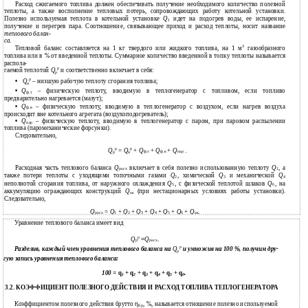
Расход сжигаемого топлива должен обеспечивать получение необходимого количество полезной
теплоты, а также восполнение тепловых потерь, сопровождающих работу котельной установки.
Полезно используемая теплота в котельной установке
Q
идет на подогрев воды, ее испарение,
1
получение и перегрев пара. Соотношение, связывающее приход и расход теплоты, носит название
теплового балан-
са
.
3
Тепловой баланс составляется на 1 кг твердого или жидкого топлива, на 1 м
газообразного
топлива или в % от введенной теплоты. Суммарное количество введенной в топку теплоты называется
распола-
р
гаемой теплотой
и соответственно включает в себя:
Q
р
р
•
– низшую рабочую теплоту сгорания топлива;
Q
н
•
Q
– физическую теплоту, вводимую в теплогенератор с топливом, если топливо
ф.т
предварительно нагревается (мазут);
•
Q
– физическую теплоту, вводимую в теплогенератор с воздухом, если нагрев воздуха
ф.в
происходит вне котельного агрегата (воздухоподогреватель);
•
Q
– физическую теплоту, вводимую в теплогенератор с паром, при паровом распылении
пар
топлива (паромеханические форсунки).
Следовательно,
р
р
=
+
Q
+
Q
+
Q
.
Q
Q
ф.т
ф.в
пар
р
н
Расходная часть теплового баланса
Q
включает в себя полезно использованную теплоту
Q
, а
расх
1
также потери теплоты с уходящими топочными газами
Q
, химической
Q
и механической
Q
2
3
4
неполнотой сгорания топлива, от наружного охлаждения
Q
, с физической теплотой шлаков
Q
, на
5
6
аккумуляцию ограждающих конструкций
Q
(при нестационарных условиях работы установки).
ак
Следовательно,
Q
=
Q
+
Q
+
Q
+
Q
+
Q
+
Q
+
Q
.
расх
1
2
3
4
5
6
ак
Уравнение теплового баланса имеет вид
р
=
Q
Q
.
р
расх
р
Разделив, каждый член уравнения теплового баланса на
и умножив на 100 %, получим дру-
Q
р
гую запись уравнения теплового баланса:
100 =
q
+
q
+
q
+
q
+
q
+
q
.
1
2
3
4
5
6
3.2. КОЭФФИЦИЕНТ ПОЛЕЗНОГО ДЕЙСТВИЯ И РАСХОД ТОПЛИВА ТЕПЛОГЕНЕРАТОРА
Коэффициентом полезного действия брутто
η
, %, называется отношение полезно используемой
бр