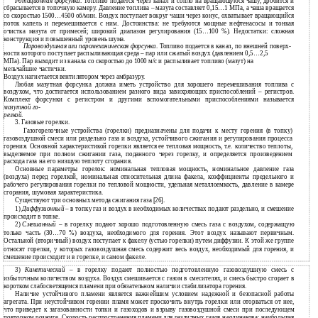
Ротационная форсунка
. Топливо подается через канал и сопло на вращающуюся чашу, дробится и
сбрасывается в топочную камеру. Давление топлива – мазута составляет 0,15…1 МПа, а чаша вращается
со скоростью 1500…4500 об/мин. Воздух поступает вокруг чаши через конус, охватывает вращающийся
поток капель и перемешивается с ним. Достоинства: не требуются мощные нефтенасосы и тонкая
очистка мазута от примесей; широкий диапазон регулирования (15…100 %). Недостатки: сложная
конструкция и повышенный уровень шума.
Паровоздушная или паромеханическая форсунка
. Топливо подается в канал, по внешней поверх-
ности которого поступает распыливающая среда – пар или сжатый воздух (давлением 0,5…2,5
МПа). Пар выходит из канала со скоростью до 1000 м/с и распыливает топливо (мазут) на
мельчайшие частички.
Воздух нагнетается вентилятором через амбразуру.
Любая мазутная форсунка должна иметь устройство для хорошего перемешивания топлива с
воздухом, что достигается использованием разного вида завихряющих приспособлений – регистров.
Комплект форсунки с регистром и другими вспомогательными приспособлениями называется
мазутной го-
релкой
.
3. Газовые горелки.
Газогорелочные устройства (горелки) предназначены для подачи к месту горения (в топку)
газовоздушной смеси или раздельно газа и воздуха, устойчивого сжигания и регулирования процесса
горения. Основной характеристикой горелки является ее тепловая мощность, т.е. количество теплоты,
выделяемое при полном сжигании газа, поданного через горелку, и определяется произведением
расхода газа на его низшую теплоту сгорания.
Основные параметры горелок: номинальная тепловая мощность, номинальное давление газа
(воздуха) перед горелкой, номинальная относительная длина факела, коэффициенты предельного и
рабочего регулирования горелки по тепловой мощности, удельная металлоемкость, давление в камере
сгорания, шумовая характеристика.
Существуют три основных метода сжигания газа
[
26
]
.
1)
Диффузионный
– в топку газ и воздух в необходимых количествах подают раздельно, и смешение
происходит в топке.
2)
Смешанный
– в горелку подают хорошо подготовленную смесь газа с воздухом, содержащую
только часть (30…70 %) воздуха, необходимого для горения. Этот воздух называют первичным.
Остальной (вторичный) воздух поступает к факелу (устью горелки) путем диффузии. К этой же группе
относят горелки, у которых газовоздушная смесь содержит весь воздух, необходимый для горения, и
смешение происходит и в горелке, и самом факеле.
3)
Кинетический
– в горелку подают полностью подготовленную газовоздушную смесь с
избыточным количеством воздуха. Воздух смешивается с газом в смесителях, и смесь быстро сгорает в
коротком слабосветящемся пламени при обязательном наличии стабилизатора горения.
Наличие устойчивого пламени является важнейшим условием надежной и безопасной работы
агрегата. При неустойчивом горении пламя может проскочить внутрь горелки или оторваться от нее,
что приведет к загазованности топки и газоходов и взрыву газовоздушной смеси при последующем
повторном розжиге. Скорость распространения пламени для различных газов неодинакова: наибольшая