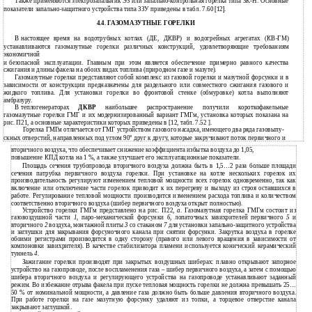
Также применяются электрозапальник ЭЗ или запально-контрольная горелка типа ЗК-Н. Основные
показатели запально-защитного устройства типа ЗЗУ приведены в табл. 7.60
[
12
]
.
4.4.
ГАЗОМАЗУТНЫЕ ГОРЕЛКИ
В
настоящее время на водотрубных котлах (ДЕ, ДКВР) и водогрейных агрегатах
(КВ-ГМ)
устанавливаются газомазутные горелки различных конструкций, удовлетворяющие требованиям
экономичной
безопасной эксплуатации. Главным при этом является обеспечение примерно равного качества
и
сжигания и длины факела на обоих видах топлива (природном газе и мазуте).
Газомазутные горелки представляют собой комплекс из газовой горелки и мазутной форсунки и в
зависимости от конструкции предназначены для раздельного или совместного сжигания газового и
жидкого топлива. Для установки горелки во фронтовой стенке (обмуровке) котла выполняют
амбразуру.
В
теплогенераторах
ДКВР
наибольшее распространение получили короткофакельные
газомазутные горелки ГМГ и их модернизированный вариант ГМГм, установка которых показана на
рис. П21, а основные характеристики которых приведены в [12, табл. 7.52 ].
Горелка ГМГм отличается от ГМГ устройством газового насадка, имеющего два ряда газовыпу-
скных отверстий, направленных под углом 90
°
друг к другу, которые закручивают поток первичного и
вторичного воздуха, что обеспечивает снижение коэффициента избытка воздуха до 1,05,
повышение КПД котла на 1 %, а также улучшает его эксплуатационные показатели.
Площадь сечения трубопровода вторичного воздуха должна быть в 1,5…2 раза больше площади
сечения патрубка первичного воздуха горелки. При установке на котле нескольких горелок их
производительность регулируют изменением тепловой мощности всех горелок одновременно, так как
включение или отключение части горелок приводит к их перегреву и выходу из строя оставшихся в
работе. Регулирование тепловой мощности производится изменением расхода топлива и количеством
соответственно вторичного воздуха (шибер первичного воздуха открыт полностью).
Устройство горелки ГМГм представлено на рис. П22,
а
. Газомазутная горелка ГМГм состоит из
газовоздушной части
1
, паро-механической форсунки
6
, лопаточных завихрителей первичного
5
и
вторичного
2
воздуха, монтажной плиты
3
со стаканом
7
для установки запально-защитного устройства
и заглушки для закрывания форсуночного канала при снятии форсунки. Закрутка воздуха в горелке
обоими регистрами производится в одну сторону (правого или левого вращения в зависимости от
компоновки завихрителя). В качестве стабилизатора пламени используется конический керамический
туннель
4
.
Зажигание горелки производят при закрытых воздушных шиберах: плавно открывают запорное
устройство на газопроводе, после воспламенения газа – шибер первичного воздуха, а затем с помощью
шибера вторичного воздуха и регулирующего устройства на газопроводе устанавливают заданный
режим. Во избежание отрыва факела при пуске тепловая мощность горелки не должна превышать 25…
50 % от номинальной мощности, а давление газа должно быть больше давления вторичного воздуха.
При работе горелки на газе мазутную форсунку удаляют из топки, а торцевое отверстие канала
закрывают заглушкой.