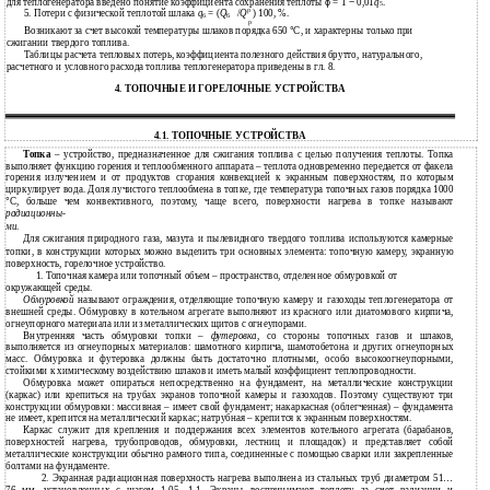
для теплогенератора введено понятие коэффициента сохранения теплоты
ϕ
= 1
−
0,01
q
.
5
р
/
) 100, %.
5. Потери с физической теплотой шлака
q
= (
Q
Q
6
6
р
Возникают за счет высокой температуры шлаков порядка 650
°
С, и характерны только при
сжигании твердого топлива.
Таблицы расчета тепловых потерь, коэффициента полезного действия брутто, натурального,
расчетного и условного расхода топлива теплогенератора приведены в гл. 8.
4.
ТОПОЧНЫЕ И ГОРЕЛОЧНЫЕ УСТРОЙСТВА
4.1.
ТОПОЧНЫЕ УСТРОЙСТВА
Топка
– устройство, предназначенное для сжигания топлива с целью получения теплоты. Топка
выполняет функцию горения и теплообменного аппарата – теплота одновременно передается от факела
горения излучением и от продуктов сгорания конвекцией к экранным поверхностям, по которым
циркулирует вода. Доля лучистого теплообмена в топке, где температура топочных газов порядка 1000
°
С, больше чем конвективного, поэтому, чаще всего, поверхности нагрева в топке называют
радиационны-
ми
.
Для сжигания природного газа, мазута и пылевидного твердого топлива используются камерные
топки, в конструкции которых можно выделить три основных элемента: топочную камеру, экранную
поверхность, горелочное устройство.
1. Топочная камера или топочный объем – пространство, отделенное обмуровкой от
окружающей среды.
Обмуровкой
называют ограждения, отделяющие топочную камеру и газоходы теплогенератора от
внешней среды. Обмуровку в котельном агрегате выполняют из красного или диатомового кирпича,
огнеупорного материала или из металлических щитов с огнеупорами.
Внутренняя часть обмуровки топки –
футеровка
, со стороны топочных газов и шлаков,
выполняется из огнеупорных материалов: шамотного кирпича, шамотобетона и других огнеупорных
масс. Обмуровка и футеровка должны быть достаточно плотными, особо высокоогнеупорными,
стойкими к химическому воздействию шлаков и иметь малый коэффициент теплопроводности.
Обмуровка может опираться непосредственно на фундамент, на металлические конструкции
(каркас) или крепиться на трубах экранов топочной камеры и газоходов. Поэтому существуют три
конструкции обмуровки: массивная – имеет свой фундамент; накаркасная (облегченная) – фундамента
не имеет, крепится на металлический каркас; натрубная – крепится к экранным поверхностям.
Каркас служит для крепления и поддержания всех элементов котельного агрегата (барабанов,
поверхностей нагрева, трубопроводов, обмуровки, лестниц и площадок) и представляет собой
металлические конструкции обычно рамного типа, соединенные с помощью сварки или закрепленные
болтами на фундаменте.
2. Экранная радиационная поверхность нагрева выполнена из стальных труб диаметром 51…