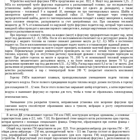
Устройство мазутной форсунки ГМГм представлено на рис. П22,
б
. Мазут под давлением 1,25…2
МПа по внутренней трубе форсунки подводится к распыливающей головке, где последовательно
установлены: шайба распределительная
8
с отверстиями (от одного до двенадцати), а также
завихрители – топливный
9
и паровой
10
, имеющие по три тангенциальных канала. Шайба и
завихрители крепятся с помощью накидной гайки
11
. Мазут проходит через отверстия
распределительной шайбы, далее по тангенциальным каналам попадает в камеру завихрения и, выходя
через сопловое отверстие, распыливается за счет центробежных сил. При снижении тепловой
мощности до 70 % от номинальной по наружной трубе форсунки подается пар, который через каналы
накидной гайки проходит к каналам парового завихрителя и, выходя закрученным потоком, участвует в
процессе распыливания мазута.
При переходе с газового топлива на жидкое (мазут) в форсунку предварительно подают пар, затем
мазут под давлением 0,2…0,5 МПа. После его воспламенения отключают газ и регулируют режим. Для
перехода с жидкого топлива на газовое снижают давление мазута до 0,2…0,5 МПа и постепенно
подают газ. После воспламенения газа прекращают подачу мазута и устанавливают заданный режим.
Перед розжигом горелки на мазуте следует проверить положение мазутной форсунки и продуть ее
паром. Первоначально розжиг рекомендуется производить на газе или легком топливе (дизельное
топливо, керосин). При их отсутствии растопку производят дровами с последующим переходом на
мазут. При работе горелок на мазуте в пределах 70…100 % от номинальной тепловой мощности
достаточно механического распыления мазута, а на более низких нагрузках (менее 70 %) для
распыления применяют пар под давлением 0,15…0,2 МПа. Расход пара около 0,3 кг на 1 кг мазута. Для
распыления не рекомендуется использовать пар с высокой влажностью (увеличение влажности снижает
качество распыления) и пар с температурой более 200
°
С (возрастает опасность коксования
распылителей).
Горелку ГМГм выключают плавным, пропорциональным уменьшением подачи топлива и
вторичного воздуха. После полного прекращения подачи топлива воздух должен поступать в горелку
для охлаждения 10…12 мин. После этого полностью закрывают шибер вторичного, а затем первичного
воздуха и вынимают форсунку из горелки для того, чтобы в топке не образовалась газовоздушная,
огнеопасная смесь.
Уменьшение угла раскрытия туннеля, неправильная установка или засорение форсунки при
сжигании мазута способствуют образованию кокса в туннеле, вибрации и росту сопротивления
горелки по воздуху.
В котлах
ДЕ
устанавливают горелки ГМ или ГМП, конструкции которых одинаковы, а основные
характеристики даны в [12, табл. 7.53]. На фронтовой стене каждого котла расположена одна горелка,
которая крепится с помощью специального фланца. Отверстие, образующееся при снятии фланца с
завихрителем, используется в качестве лаза.
Общий вид горелки ГМ представлен на рис. П23. Угол раскрытия амбразур для горелок ГМ – 50
°
,
общая длина амбразуры – 250 мм, цилиндрической части – 115 мм. Горелка состоит из форсуночного
узла, периферийной газовой части и однозонного (для всех горелок ГМ) воздухонаправляющего
устройства. В форсуночный узел входят паро-механическая (основная) форсунка
1
, расположенная по