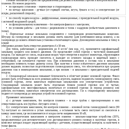
Газовые запальные устройства предназначены для розжига основных горелок и контроля наличия
пламени. Их можно разделить:
•
по принципу установки – переносные и стационарные;
•
по методу зажигания – ручные (от горящей спички, жгута, бумаги и т.п.) и электрические (от
искры, раскаленной спирали);
•
по способу подачи воздуха – диффузионные, инжекционные, с принудительной подачей воздуха,
с
активной воздушной средой;
•
по функциональному назначению – без контроля факела и с контролем;
•
по условиям работы – для топок с разрежением и топок с наддувом (избыточным давлением в
топке).
1.
Переносные газовые запальники
соединяются с газопроводом резинотканевыми шлангами.
Штуцер на газопроводе и запальник должны иметь накатку (для натягивания конца шланга), а на
газопроводе до шланга обязательна установка отключающего крана. Для введения запальника в топку в
кладке
обмуровки должно быть отверстие диаметром
d
≥
50 мм.
2
Для топок, работающих с разрежением до 8 кгс/м
(мм вод. ст.), применяется однофакельный
запальник среднего или низкого давления. Он представляет собой горелку с частичной инжекцией
воздуха. Газ выходит из сопла, подсасывая воздух через отверстия в корпусе инжектора, образующаяся
газовоздушная смесь проходит смеситель и выходит из огневого насадка в защитный кожух с
отбортовкой, где начинается горение газа. При изменении давления и состава газа в запальнике
необходимо изменить только диаметр сопла. При наличии в топке избыточного давления запальник
должен выдавать полностью подготовленную газовоздушную смесь, что обеспечивается при среднем
давлении газа в инжекционном запальнике, а при низком – в запальнике с принудительной подачей
воздуха.
2.
Стационарный запальник
повышает безопасность и облегчает розжиг основной горелки. Факел
должен быть устойчивым на всех режимах работы агрегата, надежно поджигать газовоздушную смесь
основной горелки, легко зажигаться переносным запальником или электрическим устройством.
Стационарный запальник может быть: отдельным блоком газовой горелки или ее частью;
однофакельным или многофакельным; включаться от основной горелки (в период розжига) или
работать постоянно; зажигаться электрически или дистанционно. Газ к стационарному запальнику
подают от газопровода до запорных устройств основной горелки.
Применяют запальники:
а) с ручным зажиганием, без контроля пламени – в виде трубок с просверленными в них
отверстиями вдоль оси (трубки «бегущего огня»);
б) с электрическим зажиганием, без контроля пламени – основной поток газовоздушной смеси (90
%) поступает из смесителя к устью запальника, а остальная часть смеси поступает из смесителя в
камеру зажигания, где воспламеняется от искры свечи напряжением 10 кВ;
в) с электрическим зажиганием и контролем пламени – запально-защитные устройства (ЗЗУ),
предназначенные для автоматического или дистанционного розжига газовых и мазутных горелок, в
комплект которых входит управляющий прибор с датчиком, осуществляющий контроль за наличием в
топке факела.