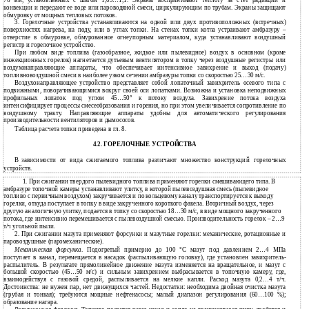
76 мм, установленных с шагом 1,05…1,1. Экраны воспринимают теплоту за счет радиации и
конвекции и передают ее воде или пароводяной смеси, циркулирующим по трубам. Экраны защищают
обмуровку от мощных тепловых потоков.
3. Горелочные устройства устанавливаются на одной или двух противоположных (встречных)
поверхностях нагрева, на поду, или в углах топки. На стенах топки котла устраивают амбразуру –
отверстие в обмуровке, обмурованное огнеупорным материалом, куда устанавливают воздушный
регистр и горелочное устройство.
При любом виде топлива (газообразное, жидкое или пылевидное) воздух в основном (кроме
инжекционных горелок) нагнетается дутьевым вентилятором в топку через воздушные регистры или
воздухонаправляющие аппараты, что обеспечивает интенсивное завихрение и выход (подачу)
топливновоздушной смеси в наиболее узком сечении амбразуры топки со скоростью 25…30 м/с.
Воздухонаправляющее устройство представляет собой лопаточный завихритель осевого типа с
подвижными, поворачивающимися вокруг своей оси лопатками. Возможна и установка неподвижных
профильных лопаток под углом 45…50
°
к потоку воздуха. Завихрение потока воздуха
интенсифицирует процессы смесеобразования и горения, но при этом увеличивается сопротивление по
воздушному тракту. Направляющие аппараты удобны для автоматического регулирования
производительности вентиляторов и дымососов.
Таблица расчета топки приведена в гл. 8.
4.2.
ГОРЕЛОЧНЫЕ УСТРОЙСТВА
В
зависимости от вида сжигаемого топлива различают множество конструкций горелочных
устройств.
1. При сжигании твердого пылевидного топлива применяют горелки смешивающего типа. В
амбразуре топочной камеры устанавливают улитку, в которой пылевоздушная смесь (пылевидное
топливо с первичным воздухом) закручивается и по кольцевому каналу транспортируется к выходу
горелки, откуда поступает в топку в виде закрученного короткого факела. Вторичный воздух, через
другую аналогичную улитку, подается в топку со скоростью 18…30 м/с, в виде мощного закрученного
потока, где интенсивно перемешивается с пылевоздушной смесью. Производительность горелок – 2…9
т/ч угольной пыли.
2. При сжигании мазута применяют форсунки и мазутные горелки: механические, ротационные и
паровоздушные (паромеханические).
Механическая форсунка
. Подогретый примерно до 100
°
С мазут под давлением 2…4 МПа
поступает в канал, перемещается в насадок (распыливающую головку), где установлен завихритель-
распылитель. В результате прямолинейное движение мазута изменяется на вращательное, и мазут с
большой скоростью (45…50 м/с) и сильным завихрением выбрасывается в топочную камеру, где,
взаимодействуя с газовой средой, распыливается на мелкие капли. Расход мазута 0,2…4 т/ч.
Достоинства: не нужен пар, нет движущихся частей. Недостатки: необходима двойная очистка мазута
(грубая и тонкая); требуются мощные нефтенасосы; малый диапазон регулирования (60…100 %);
образование нагара.