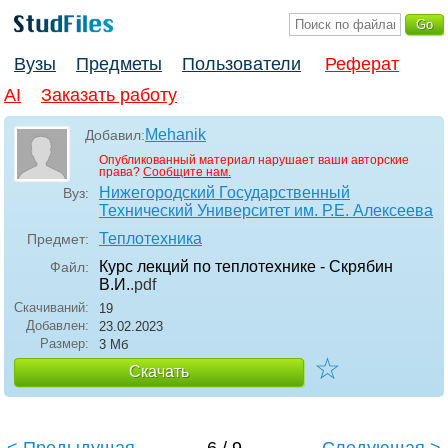
Вузы
Предметы
Пользователи
Реферат
AI
Заказать работу
Mehanik
Добавил:
Опубликованный материал нарушает ваши авторские
права?
Сообщите нам.
Нижегородский Государственный
Вуз:
Технический Университет им. Р.Е. Алексеева
Теплотехника
Предмет:
Курс лекций по теплотехнике - Скрябин
Файл:
В.И.
.pdf
Скачиваний:
19
Добавлен:
23.02.2023
Размер:
3 Мб
☆
Скачать