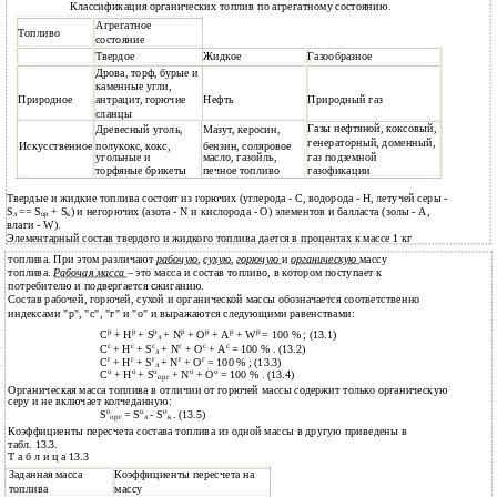
Классификация органических топлив по агрегатному состоянию.
Агрегатное
Топливо
состояние
Твердое
Жидкое
Газообразное
Дрова, торф, бурые и
каменные угли,
Природное
антрацит, горючие
Нефть
Природный газ
сланцы
Газы нефтяной, коксовый,
Древесный уголь,
Мазут, керосин,
генераторный, доменный,
Искусственное
полукокс, кокс,
бензин, соляровое
угольные и
масло, газойль,
газ подземной
торфяные брикеты
печное топливо
газофикации
Твердые и жидкие топлива состоят из горючих (углерода - С, водорода - Н, летучей серы -
S
== S
+ S
) и негорючих (азота - N и кислорода - О) элементов и балласта (золы - А,
л
ор
к
влаги - W).
Элементарный состав твердого и жидкого топлива дается в процентах к массе 1 кг
топлива. При этом различают
рабочую
,
сухую
,
горючую
и
органическую
массу
топлива.
Рабочая масса
– это масса и состав топливо, в котором поступает к
потребителю и подвергается сжиганию.
Состав рабочей, горючей, сухой и органической массы обозначается соответственно
индексами "р", "с", "г" и "о" и выражаются следующими равенствами:
р
р
р
р
р
р
р
С
+ Н
+ S
+ N
+ O
+ A
+ W
= 100 % ; (13.1)
л
с
с
с
с
с
с
С
+ Н
+ S
+ N
+ O
+ A
= 100 % . (13.2)
л
г
г
г
г
г
С
+ Н
+ S
+ N
+ O
= 100 % ; (13.3)
л
о
о
о
о
о
С
+ Н
+ S
+ N
+ O
= 100 % . (13.4)
орг
Органическая масса топлива в отличии от горючей массы содержит только органическую
серу и не включает колчеданную:
о
о
о
S
= S
- S
. (13.5)
орг
л
к
Коэффициенты пересчета состава топлива из одной массы в другую приведены в
табл. 13.3.
Т а б л и ц а 13.3
Заданная масса
Коэффициенты пересчета на
топлива
массу