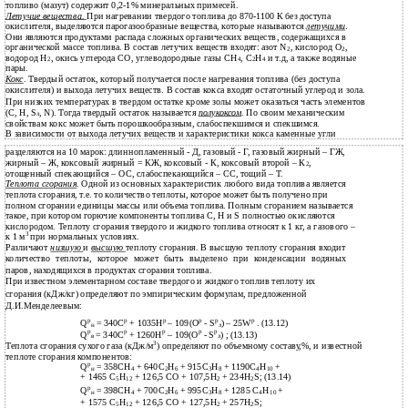
топливо (мазут) содержит 0,2-1% минеральных примесей.
Летучие вещества.
При нагревании твердого топлива до 870-1100 К без доступа
окислителя, выделяются парогазообразные вещества, которые называются
летучими
.
Они являются продуктами распада сложных органических веществ, содержащихся в
органической массе топлива. В состав летучих веществ входят: азот N
, кислород О
,
2
2
водород Н
, окись углерода СО, углеводородные газы СH
, С
H
и т.д, а также водяные
2
4
2
4
пары.
Кокс
. Твердый остаток, который получается после нагревания топлива (без доступа
окислителя) и выхода летучих веществ. В состав кокса входят остаточный углерод и зола.
При низких температурах в твердом остатке кроме золы может оказаться часть элементов
(C, H, S
, N). Тогда твердый остаток называется
полукоксом
. По своим механическим
л
свойствам кокс может быть порошкообразным, слабоспекшимся и спекшимся.
В зависимости от выхода летучих веществ и характеристики кокса каменные угли
разделяются на 10 марок: длиннопламенный - Д, газовый - Г, газовый жирный – ГЖ,
жирный – Ж, коксовый жирный = КЖ, коксовый - К, коксовый второй – К
,
2
отощенный спекающийся – ОС, слабоспекающийся – СС, тощий – Т.
Теплота сгорания
. Одной из основных характеристик любого вида топлива является
теплота сгорания, т.е. то количество теплоты, которое может быть получено при
полном сгорании единицы массы или объема топлива. Полным сгоранием называется
такое, при котором горючие компоненты топлива С, Н и S полностью окисляются
кислородом. Теплоту сгорания твердого и жидкого топлива относят к 1 кг, а газового –
3
к 1 м
при нормальных условиях.
Различают
низшую
и
высшую
теплоту сгорания. В высшую теплоту сгорания входит
количество теплоты, которое может быть выделено при конденсации водяных
паров, находящихся в продуктах сгорания топлива.
При известном элементарном составе твердого и жидкого топлив теплоту их
сгорания (кДж/кг) определяют по эмпирическим формулам, предложенной
Д.И.Менделеевым:
p
р
р
р
р
р
Q
= 340С
+ 1035Н
– 109(О
- S
) – 25W
. (13.12)
н
л
p
р
р
р
р
Q
= 340С
+ 1260Н
– 109(О
- S
) ; (13.13)
в
л
3
Теплота сгорания сухого газа (кДж/м
) определяют по объемному составу,%, и известной
теплоте сгорания компонентов:
p
Q
= 358СН
+ 640С
Н
+ 915С
Н
+ 1190С
Н
+
н
4
2
6
3
8
4
10
+ 1465 С
Н
+ 126,5 СО + 107,5Н
+ 234Н
S; (13.14)
5
12
2
2
p
Q
= 398СН
+ 700С
Н
+ 995С
Н
+ 1285 С
Н
+
н
4
2
6
3
8
4
10
+ 1575 С
Н
+ 126,5 СО + 127,5Н
+ 257Н
S;
5
12
2
2