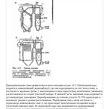
Принципиальная схема прямоточного котла показана на рис 14.3. Питательная вода
подается в конвективный экономайзер
6
, где она подогревается за счет тепла газов, и
поступает в экранные трубы
2
, выполненные в виде параллельно включенных змеевиков,
расположенных на стенах топочной камеры. В нижней части змеевиков вода нагревается
до температуры насыщения. Парообразование до степени сухости 70-75% происходит в
змеевиках среднего уровня расположения. Пароводяная смесь затем поступает в
переходную конвективную зону
4
, где происходит окончательное испарение воды и
частичный перегрев пара. Из переходной зоны пар направляется в радиационный