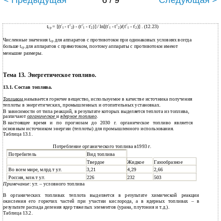
< Предыдущая
6 / 9
Следующая >
/
//
//
/
/
//
//
/
t
= [(t
- t
) - (t
- t
)] / ln[(t
- t
)/(t
- t
)] . (12.23)
ср
1
2
1
2
1
2
1
2
Численные значения t
для аппаратов с противотокм при одинаковых условиях всегда
ср
больше t
для аппаратов с прямотоком, поэтому аппараты с противотокм имеют
ср
меньшие размеры.
Тема 13. Энергетическое топливо.
13.1. Состав топлива.
Топливом
называется горючее вещество, используемое в качестве источника получения
теплоты в энергетических, промышленных и отопительных установках.
В
зависимости от типа реакций, в результате которых выделяется теплота из топлива,
различают
органическое
и
ядерное топливо
.
В
настоящее время и по прогнозам до 2030 г. органическое топливо является
основным источником энергии (теплоты) для промышленного использования.
Таблица 13.1.
Потребление органического топлива в1993 г.
Потребитель
Вид топлива
Твердое
Жидкое
Газообразное
Во всем мире, млрд.т у.т.
3,21
4,29
2,66
Россия, млн.т у.т.
226
232
503
Примечание
: у.т. – условного топлива
В органических топливах теплота выделяется в результате химической реакции
окисления его горючих частей при участии кислорода, а в ядерных топливах – в
результате распада деления ядер тяжелых элементов (урана, плутония и т.д.).
Таблица 13.2.