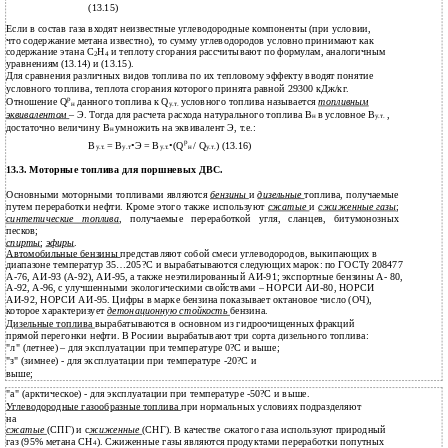
(13.15)
Если в состав газа входят неизвестные углеводородные компоненты (при условии,
что содержание метана известно), то сумму углеводородов условно принимают как
содержание этана С
Н
и теплоту сгорания рассчитывают по формулам, аналогичным
2
4
уравнениям (13.14) и (13.15).
Для сравнения различных видов топлива по их тепловому эффекту вводят понятие
условного топлива, теплота сгорания которого принята равной 29300 кДж/кг.
p
Отношение Q
данного топлива к Q
условного топлива называется
топливным
н
у.т.
эквивалентом
– Э. Тогда для расчета расхода натурального топлива В
в условное В
,
н
у.т.
достаточно величину В
умножить на эквивалент Э, т.е.:
н
p
В
= В
•Э = В
•(Q
/ Q
) (13.16)
у.т.
у.т
у.т.
н
у.т.
13.3. Моторные топлива для поршневых ДВС.
Основными моторными топливами являются
бензины
и
дизельные
топлива, получаемые
путем переработки нефти. Кроме этого также используют
сжатые
и
сжиженные газы
;
синтетические топлива
, получаемые переработкой угля, сланцев, битумонозных
песков;
спирты
;
эфиры
.
Автомобильные бензины
представляют собой смеси углеводородов, выкипающих в
диапазоне температур 35…205?С и вырабатываются следующих марок: по ГОСТу 208477
А-76, АИ-93 (А-92), АИ-95, а также неэтилированный АИ-91; экспортные бензины А- 80,
А-92, А-96, с улучшенными экологическими свойствами – НОРСИ АИ-80, НОРСИ
АИ-92, НОРСИ АИ-95. Цифры в марке бензина показывает октановое число (ОЧ),
которое характеризует
детонационную стойкость
бензина.
Дизельные топлива
вырабатываются в основном из гидроочищенных фракций
прямой перегонки нефти. В Росиии вырабатывают три сорта дизельного топлива:
"л" (летнее) – для эксплуатации при температуре 0?С и выше;
"з" (зимнее) - для эксплуатации при температуре -20?С и
выше;
"а" (арктическое) - для эксплуатации при температуре -50?С и выше.
Углеводородные газообразные топлива
при нормальных условиях подразделяют
на
сжатые
(СПГ) и с
жиженные
(СНГ). В качестве сжатого газа используют природный
газ (95% метана СН
). Сжиженные газы являются продуктами переработки попутных
4