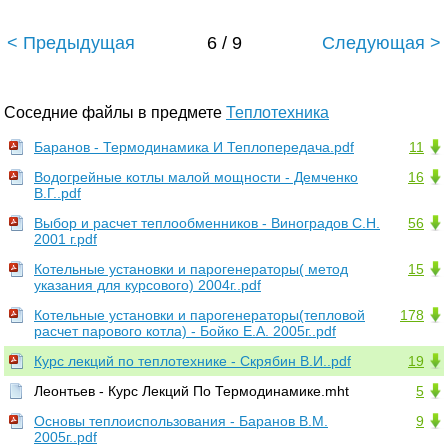
< Предыдущая
6 / 9
Следующая >
Соседние файлы в предмете
Теплотехника
Баранов - Термодинамика И Теплопередача.pdf
11
Водогрейные котлы малой мощности - Демченко
16
В.Г..pdf
Выбор и расчет теплообменников - Виноградов С.Н.
56
2001 г.pdf
Котельные установки и парогенераторы( метод
15
указания для курсового) 2004г..pdf
Котельные установки и парогенераторы(тепловой
178
расчет парового котла) - Бойко Е.А. 2005г..pdf
Курс лекций по теплотехнике - Скрябин В.И..pdf
19
Леонтьев - Курс Лекций По Термодинамике.mht
5
Основы теплоиспользования - Баранов В.М.
9
2005г..pdf