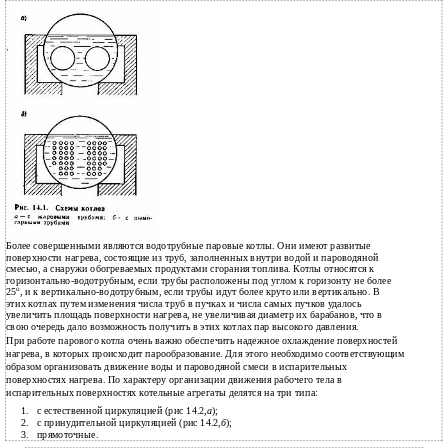
Более совершенными являются водотрубные паровые котлы. Они имеют развитые
поверхности нагрева, состоящие из труб, заполненных внутри водой и пароводяной
смесью, а снаружи обогреваемых продуктами сгорания топлива. Котлы относятся к
горизонтально-водотрубным, если трубы расположены под углом к горизонту не более
о
25
, и к вертикально-водотрубным, если трубы идут более круто или вертикально. В
этих котлах путем изменения числа труб в пучках и числа самых пучков удалось
увеличить площадь поверхности нагрева, не увеличивая диаметр их барабанов, что в
свою очередь дало возможность получить в этих котлах пар высокого давления.
При работе парового котла очень важно обеспечить надежное охлаждение поверхностей
нагрева, в которых происходит парообразование. Для этого необходимо соответствующим
образом организовать движение воды и пароводяной смеси в испарительных
поверхностях нагрева. По характеру организации движения рабочего тела в
испарительных поверхностях котельные агрегаты делятся на три типа:
1.
с естественной циркуляцией (рис 14.2,
а
);
2.
с принудительной циркуляцией (рис 14.2,
б
);
3.
прямоточные.