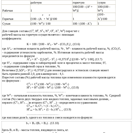
рабочую
горючую
сухую
р
100/[100 - (A
+
100/(100 -
р
р
Рабочая
1
W
)]
W
)
(100 -
р
р
с
Горючая
[100 - (A
+ W )]/100
1
A
)/100
р
с
Сухая
(100 - W
) / 100
100 / (100 - A
)
1
р
р
р
р
р
р
р
Для сланцев состава (С
, Н
, S
, N
, O
, A
, W
) пересчет с
л
рабочей массы на горючую осуществляется с помощью
коэффициента:
р
р
р
К = 100 / [100 - A
- W
- (СО
)
] , (13.6)
и
2
к
р
р
р
где A
- истинная зольность рабочей массы, %·, W
- влажность рабочей массы, %, (СО
)
и
2
к
- содержание углекислоты карбонатов, %. Истинная зольность рабочей массы
определяется по формуле
р
р
р
р
р
р
A
= A
- [2,5(S
- S
) +0,375S
] [(100 - W
) / 100], (13.7)
и
а
с
к
р
р
где S
- содержание серы в лабораторной золе в процентах к массе топлива; S
а
с
- содержание сульфатной серы в топливе, %.
р
р
р
Величина [2,5(S
- S
) +0,375S
] для ленинградских и эстонских сланцев может
а
с
к
быть принята равной 2,0, для кашпирских - 4,1.
Пересчет состава (%) рабочей массы топлива при изменении влажности производится
по формулам :
р
р
р
р
С
= С
(100 - W
) / (100 - W
)
2
1
2
1
р
р
р
р
H
= H
(100 - W
) / (100 - W
) , (13.8)
2
1
2
1
................................................. .
р
р
где W
- начальная влажность топлива, %, W
- конечная влажность топлива, %. Средний
1
2
состав (%) смеси двух твердых или жидких топлив, заданных массовыми долями, -
р
р
р
р
первого (С
, H
....)и второго (С
, H
...) - определяется по уравнениям:
2
2
1
р
р
р
С
= b
C
+ (1 - b
) C
,
см
1
1
1
2
р
р
р
H
= b
H
+ (1 - b
) H
, , (13.9)
см
1
1
1
2
......................................... .
где массовая доля b
одного из топлив в смеси находится по формуле:
1
b
= В
/(В
+ В
) . (13.10)
1
1
1
2
Здесь В
и В
- массы топлив, входящих в смесь, кг.
1
2