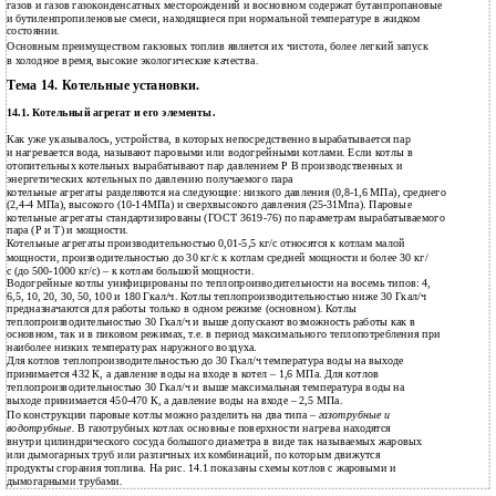
газов и газов газоконденсатных месторождений и восновном содержат бутанпропановые
и бутиленпропиленовые смеси, находящиеся при нормальной температуре в жидком
состоянии.
Основным преимуществом гакзовых топлив является их чистота, более легкий запуск
в холодное время, высокие экологические качества.
Тема 14. Котельные установки.
14.1. Котельный агрегат и его элементы.
Как уже указывалось, устройства, в которых непосредственно вырабатывается пар
и нагревается вода, называют паровыми или водогрейными котлами. Если котлы в
отопительных котельных вырабатывают пар давлением Р В производственных и
энергетических котельных по давлению получаемого пара
котельные агрегаты разделяются на следующие: низкого давления (0,8-1,6 МПа), среднего
(2,4-4 МПа), высокого (10-14МПа) и сверхвысокого давления (25-31Мпа). Паровые
котельные агрегаты стандартизированы (ГОСТ 3619-76) по параметрам вырабатываемого
пара (Р и Т) и мощности.
Котельные агрегаты производительностью 0,01-5,5 кг/с относятся к котлам малой
мощности, производительностью до 30 кг/с к котлам средней мощности и более 30 кг/
с (до 500-1000 кг/с) – к котлам большой мощности.
Водогрейные котлы унифицированы по теплопроизводительности на восемь типов: 4,
6,5, 10, 20, 30, 50, 100 и 180 Гкал/ч. Котлы теплопроизводительностью ниже 30 Гкал/ч
предназначаются для работы только в одном режиме (основном). Котлы
теплопроизводительностью 30 Гкал/ч и выше допускают возможность работы как в
основном, так и в пиковом режимах, т.е. в период максимального теплопотребления при
наиболее низких температурах наружного воздуха.
Для котлов теплопроизводительностью до 30 Гкал/ч температура воды на выходе
принимается 432 К, а давление воды на входе в котел – 1,6 МПа. Для котлов
теплопроизводительностью 30 Гкал/ч и выше максимальная температура воды на
выходе принимается 450-470 К, а давление воды на входе – 2,5 МПа.
По конструкции паровые котлы можно разделить на два типа –
газотрубные и
водотрубные.
В газотрубных котлах основные поверхности нагрева находятся
внутри цилиндрического сосуда большого диаметра в виде так называемых жаровых
или дымогарных труб или различных их комбинаций, по которым движутся
продукты сгорания топлива. На рис. 14.1 показаны схемы котлов с жаровыми и
дымогарными трубами.