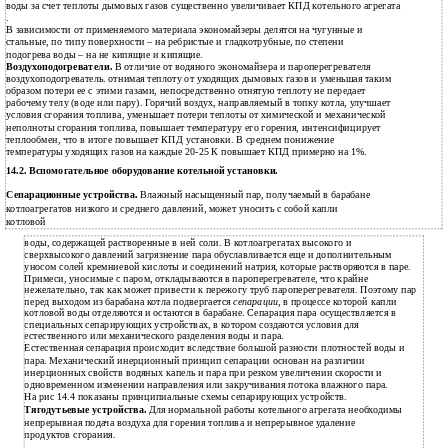
воды за счет теплоты дымовых газов существенно увеличивает КПД котельного агрегата
.
В зависимости от применяемого материала экономайзеры делятся на чугунные и
стальные, по типу поверхности – на ребристые и гладкотрубные, по степени
подогрева воды – на не кипящие и кипящие.
Воздухоподогреватели.
В отличие от водяного экономайзера и пароперегревателя
воздухоподогреватель. отнимая теплоту от уходящих дымовых газов и уменьшая таким
образом потери ее с этими газами, непосредственно отнятую теплоту не передает
рабочему телу (воде или пару). Горячий воздух, направляемый в топку котла, улучшает
условия сгорания топлива, уменьшает потери теплоты от химической и механической
неполноты сгорания топлива, повышает температуру его горения, интенсифицирует
теплообмен, что в итоге повышает КПД установки. В среднем понижение
температуры уходящих газов на каждые 20-25 К повышает КПД примерно на 1%.
14.2. Вспомогательное оборудование котельной установки.
Сепарационные устройства.
Влажный насыщенный пар, получаемый в барабане
котлоагрегатов низкого и среднего давлений, может уносить с собой капли
котловой
воды, содержащей растворенные в ней соли. В котлоагрегатах высокого и
сверхвысокого давлений загрязнение пара обуславливается еще и дополнительным
уносом солей кремниевой кислоты и соединений натрия, которые растворяются в паре.
Примеси, уносимые с паром, откладываются в пароперегревателе, что крайне
нежелательно, так как может привести к пережогу труб пароперегревателя. Поэтому пар
перед выходом из барабана котла подвергается
сепарации,
в процессе которой капли
котловой воды отделяются и остаются в барабане. Сепарация пара осуществляется в
специальных сепарирующих устройствах, в котором создаются условия для
естественного или механического разделения воды и пара.
Естественная сепарация происходит вследствие большой разности плотностей воды и
пара. Механический инерционный принцип сепарации основан на различии
инерционных свойств водяных капель и пара при резком увеличении скорости и
одновременном изменении направления или закручивания потока влажного пара.
На рис 14.4 показаны принципиальные схемы сепарирующих устройств.
Тягодутьевые устройства.
Для нормальной работы котельного агрегата необходимы
непрерывная подача воздуха для горения топлива и непрерывное удаление
продуктов сгорания.