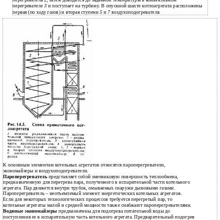
перегреватель
2
, затем доводится до заданной температуры в конвективном
перегревателе
3
и поступает на турбину. В опускной шахте котлоагрегата расположены
первая (по ходу газов) и вторая ступени
5
и
7
воздухоподогревателя.
К основным элементам котельных агрегатов относятся пароперегреватели,
экономайзеры и воздухоподогреватели.
Пароперегреватель
представляет собой змеевиковую поверхность теплообмена,
предназначенную для перегрева пара, полученного в испарительной части котельного
агрегата. Пар движется внутри трубок, омываемых снаружи дымовыми газами.
Пароперегреватель – неотъемлемый элемент энергетических котельных агрегатов.
Если для некоторых технологических процессов требуется перегретый пар, то
котельные агрегаты малой и средней мощности также снабжают пароперегревателями.
Водяные экономайзеры
предназначены для подогрева питательной воды до
поступления ее в испарительную часть котельного агрегата. Предварительный подогрев