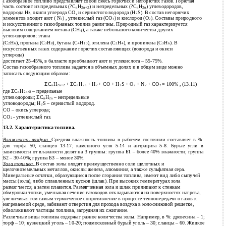
Газообразное топливо представляет собой смесь горючих и негорючих газов. Горючая
часть состоит из предельных (?С
H
) и непредельных (?С
H
) углеводородов,
n
2n+2
n
2n
водорода Н
, окиси углерода СО, и сернистого водорода (Н
S). В состав негорючих
2
2
элементов входит азот ( N
) , углекислый газ (СO
) и кислород (О
). Составы природного
2
2
2
и искусственного газообразных топлив различны. Природный газ характеризуется
высоким содержанием метана (СH
), а также небольшого количества других
4
углеводородов: этана
(С
H
), пропана (С
H
), бутана (С
H
), этилена (С
H
), и пропилена (С
H
). В
2
6
3
8
4
10
2
4
3
6
искусственных газах содержание горючих составляющих (водорода и окиси
углерода)
достигает 25-45%, в балласте преобладают азот и углекислота – 55-75%.
Состав газообразного топлива задается в объемных долях и в общем виде можно
записать следующим образом:
Σ
С
H
+
Σ
С
H
+ Н
+ СО + Н
S + О
+ N
+ CО
= 100% , (13.11)
n
2n+2
n
2n
2
2
2
2
2
где
Σ
С
H
– предельные
n
2n+2
углеводороды;
Σ
С
H
– непредельные
n
2n
угловодороды; Н
S – сернистый водород.
2
СО – окись углерода;
CО
- углекислый газ.
2
13.2. Характеристика топлива.
Влажность воздуха.
Средняя влажность топлива в рабочем состоянии составляет в %:
для торфа 50; сланцев 13-17; каменного угля 5-14 и антрацита 5-8. Бурые угли в
зависимости от влажности делят на 3 группы: группа Б1 – более 40% влажности; группа
Б2 – 30-40%; группа Б3 – менее 30%.
Зола топлива.
В состав золы входят преимущественно соли щелочных и
щелочноземельных металлов, окислы железа, алюминия, а также сульфатная сера.
Минеральные остатки, образующиеся после сгорания топлива, имеют вид либо сыпучей
массы (зола), либо сплавленных кусков (шлак). При высоких температурах зола
размягчается, а затем плавится. Размягченная зола и шлак прилипают к стенкам
обмуровки топки, уменьшая сечение газоходов откладываются на поверхностях нагрева,
увеличивая тем самым термическое сопротивление в процессе теплопередачи о газов к
нагреваемой среде, забивают отверстия для прохода воздуха в колосниковой решетке,
обволакивают частицы топлива, затрудняя их сжигание.
Различные виды топлива содержат разное количества золы. Например, в %: древесина – 1;
торф – 10; кузнецкий уголь – 10-20; подмосковный бурый уголь – 30; сланцы – 60. Жидкое