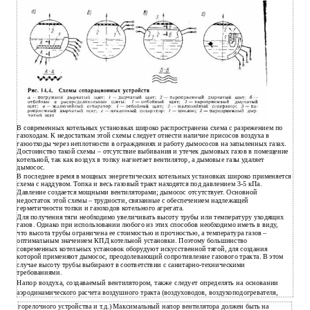
В
современных котельных установках широко распространена схема с разрежением по
газоходам. К недостаткам этой схемы следует отнести наличие присосов воздуха в
газоотходы через неплотности в ограждениях и работу дымососов на запыленных газах.
Достоинство такой схемы – отсутствие выбивания и утечек дымовых газов в помещение
котельной, так как воздух в топку нагнетает вентилятор, а дымовые газы удаляет
дымосос.
В
последнее время в мощных энергетических котельных установках широко применяется
схема с наддувом. Топка и весь газовый тракт находятся под давлением
3-5 кПа.
Давление создается мощными вентиляторами; дымосос отсутствует. Основной
недостаток этой схемы – трудности, связанные с обеспечением надлежащей
герметичности топки и газоходов котельного агрегата.
Для получения тяги необходимо увеличивать высоту трубы или температуру уходящих
газов. Однако при использовании любого из этих способов необходимо иметь в виду,
что высота трубы ограничена ее стоимостью и прочностью, а температура газов –
оптимальным значением КПД котельной установки. Поэтому большинство
современных котельных установок оборудуют искусственной тягой, для создания
которой применяют дымосос, преодолевающий сопротивление газового тракта. В этом
случае высоту трубы выбирают в соответствии с санитарно-техническими
требованиями.
Напор воздуха, создаваемый вентилятором, также следует определять на основании
аэродинамического расчета воздушного тракта (воздуховодов, воздухоподогревателя,
горелочного устройства и т.д.) Максимальный напор вентилятора должен быть на