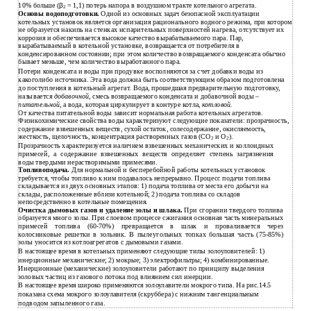
10% больше (
β
= 1,1) потерь напора в воздушном тракте котельного агрегата.
2
Основы водоподготовки.
Одной из основных задач безопасной эксплуатации
котельных установок является организация рационального водного режима, при котором
не образуется накипь на стенках испарительных поверхностей нагрева, отсутствует их
коррозия и обеспечивается высокое качество вырабатываемого пара. Пар,
вырабатываемый в котельной установке, возвращается от потребителя в
конденсированном состоянии; при этом количество возвращаемого конденсата обычно
бывает меньше, чем количество выработанного пара.
Потери конденсата и воды при продувке восполняются за счет добавки воды из
какоголибо источника. Эта вода должна быть соответствующим образом подготовлена
до поступления в котельный агрегат. Вода, прошедшая предварительную подготовку,
называется
добавочной,
смесь возвращаемого конденсата и добавочной воды –
питательной,
а вода, которая циркулирует в контуре котла,
котловой.
От качества питательной воды зависит нормальная работа котельных агрегатов.
Физикохимические свойства воды характеризуют следующие показатели: прозрачность,
содержание взвешенных веществ, сухой остаток, солесодержание, окисляемость,
жесткость, щелочность, концентрация растворенных газов (СО
и О
).
2
2
Прозрачность характеризуется наличием взвешенных механических и коллоидных
примесей, а содержание взвешенных веществ определяет степень загрязнения
воды твердыми нерастворимыми примесями.
Топливоподача.
Для нормальной и бесперебойной работы котельных установок
требуется, чтобы топливо к ним подавалось непрерывно. Процесс подачи топлива
складывается из двух основных этапов: 1) подача топлива от места его добычи на
склады, расположенные вблизи котельной; 2) подача топлива со складов
непосредственно в котельные помещения.
Очистка дымовых газов и удаление золы и шлака.
При сгорании твердого топлива
образуется много золы. При слоевом процессе сжигания основная часть минеральных
примесей топлива
(60-70%)
превращается в шлак и проваливается через
колосниковые решетки в зольник. В пылеугольных топках большая часть
(75-85%)
золы уносится из котлоагрегатов с дымовыми газами.
В
настоящее время в котельных применяют следующие типы золоуловителей: 1)
инерционные механические; 2) мокрые; 3) электрофильтры; 4) комбинированные.
Инерционные (механические) золоуловители работают по принципу выделения
золовых частиц из газового потока под влиянием сил инерции.
В
настоящее время широко применяются золоулавители мокрого типа. На рис.14.5
показана схема мокрого золоулавителя (скруббера) с нижним тангенциальным
подводом запыленного газа.