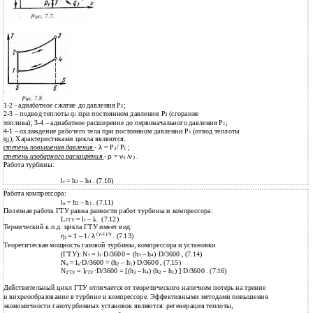
1-2 - адиабатное сжатие до давления Р
;
2
2-3 – подвод теплоты q
при постоянном давлении Р
(сгорание
1
2
топлива); 3-4 – адиабатное расширение до первоначального давления Р
;
1
4-1 – охлаждение рабочего тела при постоянном давлении Р
(отвод теплоты
1
q
); Характеристиками цикла являются:
2
степень повышения давления
-
λ
= Р
/ Р
;
2
1
степень изобарного расширения
-
ρ
=
ν
/
ν
.
3
2
Работа турбины:
l
= h
– h
. (7.10)
т
3
4
Работа компрессора:
l
= h
– h
. (7.11)
н
2
1
Полезная работа ГТУ равна разности работ турбины и компрессора:
L
= l
– l
. (7.12)
ГТУ
т
к
Термический к.п.д. цикла ГТУ имеет вид:
(
γ
-1)/
γ
η
= 1 – 1/
λ
. (7.13)
t
Теоретическая мощность газовой турбины, компрессора и установки
(ГТУ): N
= l
·D/3600 = (h
– h
)·D/3600 , (7.14)
т
т
3
4
N
= l
·D/3600 = (h
– h
)·D/3600 , (7.15)
к
к
2
1
N
= l
·D/3600 = [(h
– h
) (h
– h
) ]·D/3600 . (7.16)
ГТУ
ГТУ
3
4
2
1
Действительный цикл ГТУ отличается от теоретического наличием потерь на трение
и вихреообразование в турбине и компрессоре. Эффективными методами повышения
экономичности газотурбинных установок являются: регенерация теплоты,