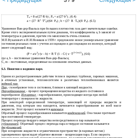
< Предыдущая
3 / 9
Следующая >
2
Т
= 8·а/(27·R·b) ; P
= a/(27·b
) ; (6.4)
к
к
2
2
а = (27· R
·Т
)/(64 ·P
) ; b = (27· R ·Т
)/(8 ·P
). (6.5)
к
к
к
к
Уравнение Ван-дер-Ваальса при больших плотностях газа дает значительные ошибки.
Кроме этого экспериментальным путем доказана, что коэффициенты а, b зависят от
температуры и давления, причем эта зависимость очень сложная.
М.П.Вукалович и И.И.Новиков в 1939 г. предложили новое универсальное уравнение
состояния реальных газов с учетом ассоциации и диссоциации их молекул, который
имеет следующий вид:
2
(3+2m)/2
(P + a/
ν
)·(
ν
– b) = R·T (1 – С/(
ν
·Т
), (6.6)
где a, b – постоянные уравнения Ван-дер-Ваальса;
С, m – постоянные, определяемые на основании опытных данных.
6.3. Понятия о водяном паре.
Одним из распространенным рабочим телом в паровых турбинах, паровых машинах,
в атомных установках, теплоносителем в различных теплообменниках является
водяной пар.
Пар
- газообразное тело в состоянии, близкое к кипящей жидкости.
Парообразование
– процесс превращения вещества из жидкого состояния в
парообразное.
Испарение
– парообразование, происходящее всегда при любой
температуре с поверхности жидкости.
При некоторой определенной температуре, зависящей от природы жидкости и
давления, под которым она находится, начинается парообразование во всей массе
жидкости. Этот процесс называется
кипением
.
Обратный процесс парообразования называется
конденсацией
. Она также протекает
при постоянной температуре.
Процесс перехода твердого вещества непосредственно в пар называется
сублимацией
. Обратный процесс перехода пара в твердое состояние называется
десублимацией
.
При испарении жидкости в ограниченном пространстве (в паровых котлах)
одновременно происходит обратное явление – конденсация пара. Если скорость