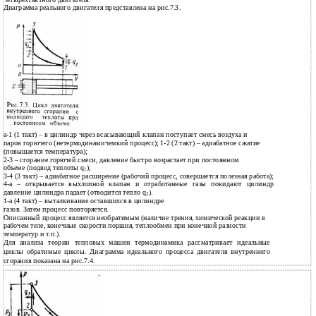
Диаграмма реального двигателя представлена на рис.7.3.
а-1 (1 такт) – в цилиндр через всасывающий клапан поступает смесь воздуха и
паров горючего (нетермодинамичемкий процесс); 1-2 (2 такт) – адиабатное сжатие
(повышается температура);
2-3 – сгорание горючей смеси, давление быстро возрастает при постоянном
объеме (подвод теплоты q
);
1
3-4 (3 такт) – адиабатное расширение (рабочий процесс, совершается полезная работа);
4-а – открывается выхлопной клапан и отработанные газы покидают цилиндр
давление цилиндра падает (отводится тепло q
).
2
1-а (4 такт) – выталкивание оставшихся в цилиндре
газов. Затем процесс повторяется.
Описанный процесс является необратимым (наличие трения, химической реакции в
рабочем теле, конечные скорости поршня, теплообмен при конечной разности
температур и т.п.).
Для анализа теории тепловых машин термодинамика рассматривает идеальные
циклы обратимые циклы. Диаграмма идеального процесса двигателя внутреннего
сгорания показана на рис.7.4.