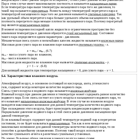
конденсации станет равной скорости испарения , то наступает динамическое равновесие.
Пар в этом случае имеет максимальную плотность и называется
насыщенным паром
.
Если температура пара выше температуры насыщенного пара того же давления, то
такой пар называется
перегретым
. Разность между температурой перегретого пара и
температурой насыщенного пара того же давления называется
степенью перегрева
. Так
как удельный объем перегретого пара больше удельного объема насыщенного пара, то
плотность перегретого пара меньше плотности насыщенного пара. Поэтому перегретый
пар является
ненасыщенным паром
.
В момент испарения последней капли жидкости в ограниченном пространстве без
изменения температуры и давления образуется
сухой насыщенный пар
. Состояние
такого пара определяется одним параметром - давлением.
Механическая смесь сухого и мельчайших капелек жидкости называется
влажным паром
.
Массовая доля сухого пара во влажном паре называется
степенью сухости
–
х
.
х
= m
/ m
, (6.7)
сп
вп
m
- масса сухого пара во влажном;
сп
m
- масса влажного пара.
вп
Массовая доля жидкости во влажном паре нызвается
степенью влажности
–
у
.
у
= 1 –
ν
. (6.8)
Для кипящей жидкости при температуре насыщения
ν
= 0, для сухого пара –
ν
= 1.
6.4. Характеристики влажного воздуха.
Атмосферный воздух, в основном состоящий из кислорода, азота, углекислого
газа, содержит всегда некоторое количество водяного пара.
Смесь сухого воздуха и водяного пара называется
влажным воздухом
.
Влажный воздух при данном давлении и температуре может содержать разное количество
водяного пара. Если смесь состоит из сухого воздуха и насыщенного водяного пара, то
его называют
насыщенным влажным воздухом
. В этом случае во влажном воздухе
находится максимально возможное для данной температуры количество водяного пара.
При охлаждении этого воздуха, будет происходить конденсация водяного пара.
Парциальное давление водяного пара в этой смеси равно давлению насыщения при
данной температуре.
Если влажный воздух содержит при данной температуре водяной пар в перегретом
состоянии, то он будет называться
ненасыщенным
. Так как в нем находится не
максимально возможное для данной температуры количество водяного пара, то он
способен к дальнейшему увлажнению. Поэтому такой воздух используют в
качестве сушильного агента в различных сушильных установках.
По
закону Дальтона
общее давление влажного воздуха равно сумме