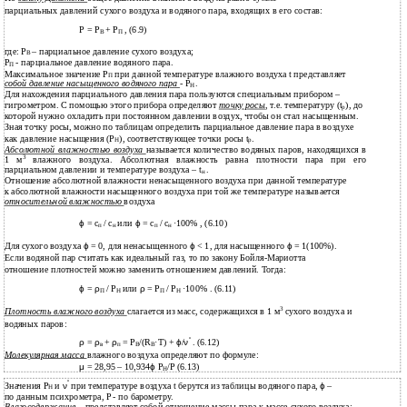
парциальных давлений сухого воздуха и водяного пара, входящих в его состав:
Р = Р
+ Р
, (6.9)
В
П
где: Р
– парциальное давление сухого воздуха;
В
Р
- парциальное давление водяного пара.
П
Максимальное значение Р
при данной температуре влажного воздуха t представляет
П
собой давление насыщенного водяного пара
- Р
.
Н
Для нахождения парциального давления пара пользуются специальным прибором –
гигрометром. С помощью этого прибора определяют
точку росы
, т.е. температуру (t
), до
p
которой нужно охладить при постоянном давлении воздух, чтобы он стал насыщенным.
Зная точку росы, можно по таблицам определить парциальное давление пара в воздухе
как давление насыщения (Р
), соответствующее точки росы t
.
Н
p
Абсолютной влажностью воздуха
называется количество водяных паров, находящихся в
3
1 м
влажного воздуха. Абсолютная влажность равна плотности пара при его
парциальном давлении и температуре воздуха – t
.
н
Отношение абсолютной влажности ненасыщенного воздуха при данной температуре
к абсолютной влажности насыщенного воздуха при той же температуре называется
относительной влажностью
воздуха
ϕ
= с
/ с
или
ϕ
= с
/ с
·100% , (6.10)
п
н
п
н
Для сухого воздуха
ϕ
= 0, для ненасыщенного
ϕ
< 1, для насыщенного
ϕ
= 1(100%).
Если водяной пар считать как идеальный газ, то по закону Бойля-Мариотта
отношение плотностей можно заменить отношением давлений. Тогда:
ϕ
=
ρ
/ Р
или
ρ
= Р
/ Р
·100% . (6.11)
П
Н
П
Н
3
Плотность влажного воздуха
слагается из масс, содержащихся в 1 м
сухого воздуха и
водяных паров:
''
ρ
=
ρ
+
ρ
= P
/(R
·T) +
ϕ
/
ν
. (6.12)
в
п
B
B
Молекулярная масса
влажного воздуха определяют по формуле:
μ
= 28,95 – 10,934
ϕ
P
/P (6.13)
Н
''
Значения Р
и
ν
при температуре воздуха t берутся из таблицы водяного пара,
ϕ
–
Н
по данным психрометра, P - по барометру.