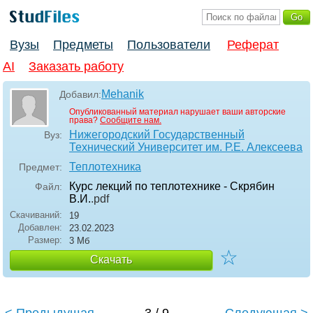
Вузы
Предметы
Пользователи
Реферат
AI
Заказать работу
Mehanik
Добавил:
Опубликованный материал нарушает ваши авторские
права?
Сообщите нам.
Нижегородский Государственный
Вуз:
Технический Университет им. Р.Е. Алексеева
Теплотехника
Предмет:
Курс лекций по теплотехнике - Скрябин
Файл:
В.И.
.pdf
Скачиваний:
19
Добавлен:
23.02.2023
Размер:
3 Мб
☆
Скачать