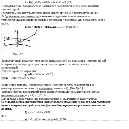
t = f(x) ; ∂t/∂y = ∂t/∂z = 0; ∂t/∂
ι
= 0 (9.6)
Изотермической поверхностью
называется поверхность тела с одинаковыми
температурой.
Рассмотрим две изотермические поверхности (Рис.9.1) с температурами t и t +
∆t.
Градиентом температуры
называют предел отношения изменения
температуры∆tк расстоянию между изотермами по нормали ∆n, когда стремится к
нулю:
gradt = |
gradt
| = lim[∆t/∆n]
= ∂t/∂n (9.7)
∆n→0
Температурный градиент-это вектор, направленной по нормали к изотермической
поверхности в сторону возрастания температуры и численно равный
производной
температуры t по нормали
n
:
*
grad
t = ∂t/∂n
n
,
(9.7
)
o
где:
n
–
единичный вектор.
o
Количество теплоты, проходящее через изотермическую поверхность F в
единицу времени называется
тепловым
потоком – Q, [Вт=Дж/с].
Тепловой поток, проходящий через единицу площади называют
плотностью
2
теплового потока
– q = Q / F, [Вт/м
]
Для твердого тела уравнение теплопроводности подчиняется
закону Фурье
:
||Тепловой поток, передаваемая теплопроводностью,||пропорциональна градиенту
температуры и площади сечения,||перпендикулярного направлению теплового
потока.
Q = -λ·F· ∂t/∂n, (9.8)
или
q
= -λ · ∂t/∂n ·
n
= -λ·
grad
t , (9.9)
o