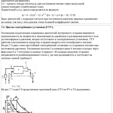
(адиабатное расширение);
5-1 – процесс отвода теплоты q
при постоянном объеме (через выпускной
2
клапан покидают отработанные газы).
Термический к.п.д. цикла определяется по формуле:
γ
γ
-1
η
=
λ
– (
λ
·
ρ
– 1) /
ε
·[(
λ
- 1) +
γ
·
λ
·(
ρ
– 1)] . (7.9)
t
Цикл двигателей с подводом теплоты при постоянном давлении широкое применение
не нашли, так как у этих циклов очень большой коэффициент сжатия.
7.3. Циклы газотурбинных установок (ГТУ).
Основными недостатками поршневых двигателей внутреннего сгорания явяляются
ограниченность их мощности и невозможность адиабатного расширения рабочего тела
до атмосферного давления, котрые отсутствуют в газотурбиннных установках. ГТУ
рабочим телом являются продукты сгорания жидкого или газообразного топлива.
На рис.7.6 дана схема простейшей газотурбинной установки со сгоранием топлива при
постоянном давлении. Топливным насосом 5 и компрессором 4 топливо и воздух через
форсунки 6 и 7 поступают в камеру сгорания 1. Из камеры продукты сгорания
направляются в комбинированные сопла 2, где они расширяются, и поступают на
лопатки газовой турбины 3.
На рис.7.7 и рис7.8 представлены идеальный цикл ГТУ на PV и TS диаграммах.