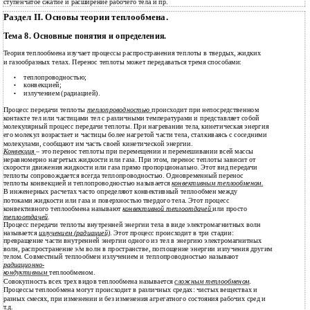
ступенчатое сжатие и расширение рабочего тела и пр.
Раздел II. Основы теории теплообмена.
Тема 8. Основные понятия и определения.
Теория теплообмена изучает процессы распространения теплоты в твердых, жидких
и газообразных телах. Перенос теплоты может передаваться тремя способами:
теплопроводностью;
•
конвекцией;
•
излучением (радиацией).
•
Процесс передачи теплоты
теплопроводностью
происходит при непосредственном
контакте тел или частицами тел с различными температурами и представляет собой
молекулярный процесс передачи теплоты. При нагревании тела, кинетическая энергия
его молекул возрастает и частицы более нагретой части тела, сталкиваясь с соседними
молекулами, сообщают им часть своей кинетической энергии.
Конвекция
– это перенос теплоты при перемещении и перемешивании всей массы
неравномерно нагретых жидкости или газа. При этом, перенос теплоты зависит от
скорости движения жидкости или газа прямо пропорционально. Этот вид передачи
теплоты сопровождается всегда теплопроводностью. Одновременный перенос
теплоты конвекцией и теплопроводностью называется
конвективным теплообменом.
В
инженерных расчетах часто определяют конвективный теплообмен между
потоками жидкости или газа и поверхностью твердого тела. Этот процесс
конвективного теплообмена называют
конвективной теплоотдачей
или просто
теплоотдачей
.
Процесс передачи теплоты внутренней энергии тела в виде электромагнитных волн
называется
излучением (радиацией)
. Этот процесс происходит в три стадии:
превращение части внутренней энергии одного из тел в энергию электромагнитных
волн, распространение э/м волн в пространстве, поглощение энергии излучения другим
телом. Совместный теплообмен излучением и теплопроводностью называют
радиационно-
кондуктивным
теплообменом.
Совокупность всех трех видов теплообмена называется
сложным теплообменом
.
Процессы теплообмена могут происходит в различных средах: чистых веществах и
разных смесях, при изменении и без изменения агрегатного состояния рабочих сред и
т.д.