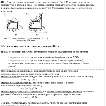
ПТУ. Для этого перед турбиной ставят перегреватель 2 (Рис.7.1), котрый увеличивает
температуру и давление пара. При этом возрастает средняя температура подвода теплоты
в цикле. Диаграмма цикла показана на рис.7.2,
б
Формулы расчета l,
η
, N
остаются без
t
т
изменений.
7.2. Циклы двигателей внутреннего сгорания (ДВС).
Циклы поршневых двигателей внутреннего сгорания подразделяют на три группы:
с подводом теплоты при постоянном объеме (карбюраторные ДВС);
•
с подводом теплоты при постоянном давлении (компрессорные дизели);
•
со смещанным подводом теплоты при постоянном объеме (безкомпрессорные
•
дизели);
Основными характеристиками или параметрами любого цикла теплового
двигателя являются следующие безрамерные величины:
степень сжатия
(отношение удельных объемов рабочего тела в начале и конце сжатия)
ε
=
ν
/
ν
, (7.5)
1
2
степень повышения давления
(отношение давлений в конце и в начале
изохорного процесса подвода теплоты)
λ
= Р
/ Р
, (7.6)
3
2
степень предварительного расширения
или
степень изобарного расширения
(отношение
удельных объемов в конце и в начале изохорного процесса подвода теплоты)
ρ
=
ν
/
ν
. (7.7)
3
2
1). Рассмотрим
цикл ДВС с подводом теплоты при постоянном объеме
на примере
четырехтактного двигателя.