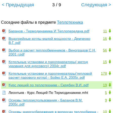
< Предыдущая
3 / 9
Следующая >
Соседние файлы в предмете
Теплотехника
Баранов - Термодинамика И Теплопередача.pdf
11
Водогрейные котлы малой мощности - Демченко
16
В.Г..pdf
Выбор и расчет теплообменников - Виноградов С.Н.
56
2001 г.pdf
Котельные установки и парогенераторы( метод
15
указания для курсового) 2004г..pdf
Котельные установки и парогенераторы(тепловой
178
расчет парового котла) - Бойко Е.А. 2005г..pdf
Курс лекций по теплотехнике - Скрябин В.И..pdf
19
Леонтьев - Курс Лекций По Термодинамике.mht
5
Основы теплоиспользования - Баранов В.М.
9
2005г..pdf
Основы энергосбережения в вопросах теплообмена -
10