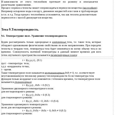
В
зависимости от этого теплообмен протекает по разному и описывается
различными уравнениями.
Процесс переноса теплоты может сопровождаться переносом вещества
(массообмен)
.
Например испарение воды в воздух, движение жидкостей или газов в трубопроводах
и.т.п. и.т.д. Тогда процесс теплообмена усложняется, так как теплота дополнительно
переносится с массой движущегося вещества.
Тема 9.Теплопроводность.
9.1. Температурное поле. Уравнение теплопроводности.
Будем рассматривать только однородные и
изотропные
тела, т.е. такие тела, которые
обладают одинаковыми физическими свойствами по всем направлениям. При передачи
теплоты в твердом теле, температура тела будет изменяться по всему объему тела и во
времени. Совокупность значений температуры в данный момент времени для всех
точек изучаемого пространства называется
температурным полем
:
t = f(x,y,z,τ) , (9.1)
где:t –температура тела;
x,y,z -координаты точки;
τ - время.
Такое температурное поле называется
нестационарным
∂t/∂
ι ≠
0, т.е. соответствует
неустановившемуся тепловому режиму теплопроводности Если температура тела
функция только координат и не изменяется с течением времени, то температурное поле
называется
стационарным
:
t = f(x,y,z) , ∂t/∂
ι
= 0 (9.2)
Уравнение двухмерного температурного поля:
для нестационарного режима:
t = f(x,y,τ) ; ∂t/∂z = 0 (9.3)
для стационарного режима:
t = f(x,y) , ∂t/∂z = 0; ∂t/∂
ι
= 0 (9.4)
Уравнение одномерного температурного
поля: для нестационарного режима:
t = f(x,τ) ; ∂t/∂y = ∂t/∂z = 0; ∂t/∂
ι ≠
0 (9.5)
для стационарного режима: