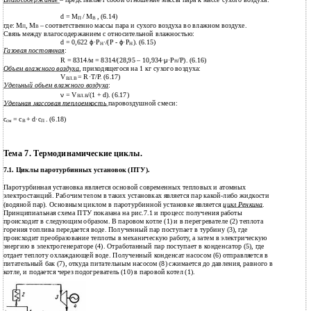
Влагосодержание
– представляет собой отношение массы пара к массе сухого воздуха:
d = М
/ М
, (6.14)
П
В
где: М
, М
– соответственно массы пара и сухого воздуха во влажном воздухе.
П
В
Связь между влагосодержанием с относительной влажностью:
d = 0,622
ϕ
·Р
·/(Р -
ϕ
·Р
). (6.15)
Н
Н
Газовая постоянная
:
R = 8314/м = 8314/(28,95 – 10,934·
μ
·Р
/P). (6.16)
Н
Объем влажного воздуха
, приходящегося на 1 кг сухого воздуха:
V
= R·T/P. (6.17)
ВЛ.В
Удельный обьем влажного воздуха
:
ν
= V
/(1 + d). (6.17)
ВЛ.В
Удельная массовая теплоемкость
паровоздушной смеси:
с
= с
+ d·с
. (6.18)
см
В
П
Тема 7. Термодинамические циклы.
7.1. Циклы паротурбинных установок (ПТУ).
Паротурбинная установка является основой современных тепловых и атомных
электростанций. Рабочим телом в таких установках является пар какой-либо жидкости
(водяной пар). Основным циклом в паротурбинной установке является
цикл Ренкина
.
Принципиальная схема ПТУ показана на рис.7.1 и процесс получения работы
происходит в следующим образом. В паровом котле (1) и в перегревателе (2) теплота
горения топлива передается воде. Полученный пар поступает в турбину (3), где
происходит преобразование теплоты в механическую работу, а затем в электрическую
энергию в электрогенераторе (4). Отработанный пар поступает в конденсатор (5), где
отдает теплоту охлаждающей воде. Полученный конденсат насосом (6) отправляется в
питательный бак (7), откуда питательным насосом (8) сжимается до давления, равного в
котле, и подается через подогреватель (10) в паровой котел (1).