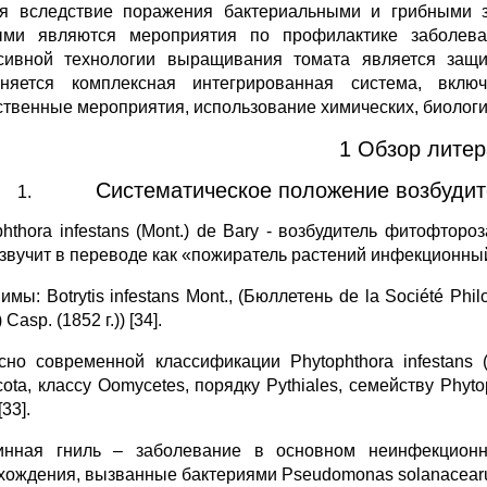
я вследствие поражения бактериальными и грибными з
ми являются мероприятия по профилактике заболев
сивной технологии выращивания томата является защи
няется комплексная интегрированная система, вклю
ственные мероприятия, использование химических, биологич
1 Обзор лите
Систематическое положение возбудит
phthora infestans (Mont.) de Bary - возбудитель фитофтор
 звучит в переводе как «пожиратель растений инфекционный
мы: Botrytis infestans Mont., (Бюллетень de la Société Phil
 Casp. (1852 г.)) [34].
сно современной классификации Phytophthora infestans (
ta, классу Oomycetes, порядку Pythiales, семейству Phytoph
[33].
нная гниль – заболевание в основном неинфекционно
хождения, вызванные бактериями Pseudomonas solanacear