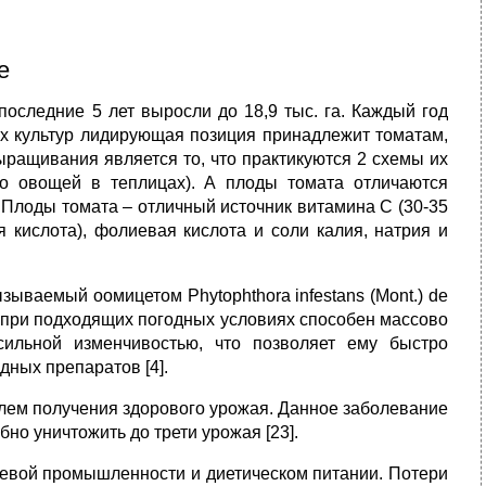
е
оследние 5 лет выросли до 18,9 тыс. га. Каждый год
ых культур лидирующая позиция принадлежит томатам,
ыращивания является то, что практикуются 2 схемы их
во овощей в теплицах). А плоды томата отличаются
 Плоды томата – отличный источник витамина С (30-35
я кислота), фолиевая кислота и соли калия, натрия и
ываемый оомицетом Phytophthora infestans (Mont.) de
. при подходящих погодных условиях способен массово
ильной изменчивостью, что позволяет ему быстро
дных препаратов [4].
блем получения здорового урожая. Данное заболевание
но уничтожить до трети урожая [23].
щевой промышленности и диетическом питании. Потери