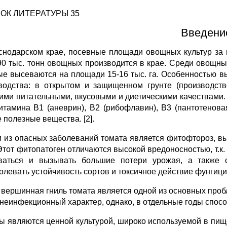
ОК ЛИТЕРАТУРЫ 35
Введени
снодарском крае, посевные площади овощных культур за п
90 тыс. тонн овощных производится в крае. Среди овощн
ые высеваются на площади 15-16 тыс. га. Особенностью в
водства: в открытом и защищенном грунте (производст
ими питательными, вкусовыми и диетическими качествами.
 витамина В1 (аневрин), В2 (рибофлавин), В3 (пантотенова
 полезные вещества. [2].
 из опасных заболеваний томата является фитофтороз, выз
 Этот фитопатоген отличаются высокой вредоносностью, т.к
ваться и вызывать большие потери урожая, а также с
олевать устойчивость сортов и токсичное действие фунгици
 вершинная гниль томата является одной из основных про
 неинфекционный характер, однако, в отдельные годы способ
ы являются ценной культурой, широко используемой в пи