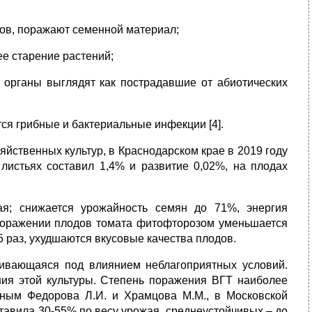
дов, поражают семенной материал;
е старение растений;
 органы выглядят как пострадавшие от абиотических
я грибные и бактериальные инфекции [4].
йственных культур, в Краснодарском крае в 2019 году
истьях составил 1,4% и развитие 0,02%, на плодах
я; снижается урожайность семян до 71%, энергия
 поражении плодов томата фитофторозом уменьшается
-5 раз, ухудшаются вкусовые качества плодов.
вивающаяся под влиянием неблагоприятных условий.
ния этой культуры. Степень поражения ВГТ наиболее
нным Федорова Л.И. и Храмцова М.М., в Московской
тавила 30-55% по весу урожая, среднеустойчивых – до