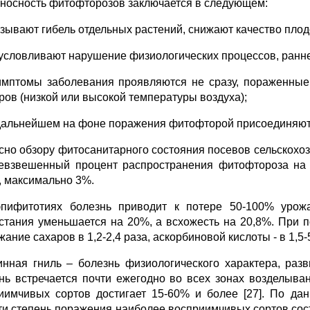
носность фитофторозов заключается в следующем:
ызывают гибель отдельных растений, снижают качество пло
бусловливают нарушение физиологических процессов, ранне
имптомы заболевания проявляются не сразу, пораженные
ров (низкой или высокой температуры воздуха);
 дальнейшем на фоне поражения фитофторой присоединяютс
сно обзору фитосанитарного состояния посевов сельскохозя
евзвешенный процент распространения фитофтороза на л
, максимально 3%.
пифитотиях болезнь приводит к потере 50-100% урожа
стания уменьшается на 20%, а всхожесть на 20,8%. При
ание сахаров в 1,2-2,4 раза, аскорбиновой кислоты - в 1,5
нная гниль – болезнь физиологического характера, раз
нь встречается почти ежегодно во всех зонах возделыва
иимчивых сортов достигает 15-60% и более [27]. По да
ти степень поражения наиболее восприимчивых сортов сос