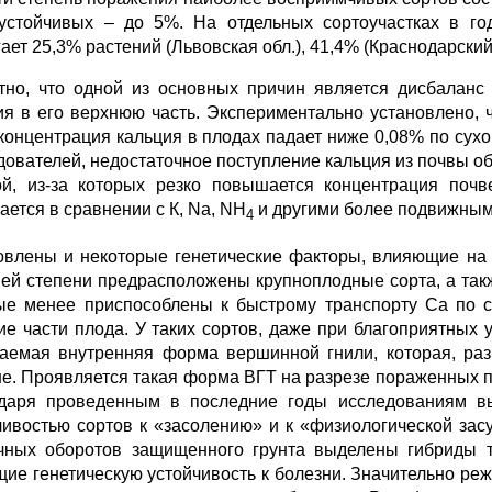
устойчивых – до 5%. На отдельных сортоучастках в го
ает 25,3% растений (Львовская обл.), 41,4% (Краснодарский 
тно, что одной из основных причин является дисбаланс
ия в его верхнюю часть. Экспериментально установлено, 
 концентрация кальция в плодах падает ниже 0,08% по су
дователей, недостаточное поступление кальция из почвы о
ой, из-за которых резко повышается концентрация почв
ается в сравнении с К, Na, NН
и другими более подвижными
4
овлены и некоторые генетические факторы, влияющие на 
ей степени предрасположены крупноплодные сорта, а так
ые менее приспособлены к быстрому транспорту Са по с
ие части плода. У таких сортов, даже при благоприятных
аемая внутренняя форма вершинной гнили, которая, раз
е. Проявляется такая форма ВГТ на разрезе пораженных п
даря проведенным в последние годы исследованиям вы
чивостью сортов к «засолению» и к «физиологической зас
чных оборотов защищенного грунта выделены гибриды то
ие генетическую устойчивость к болезни. Значительно реж