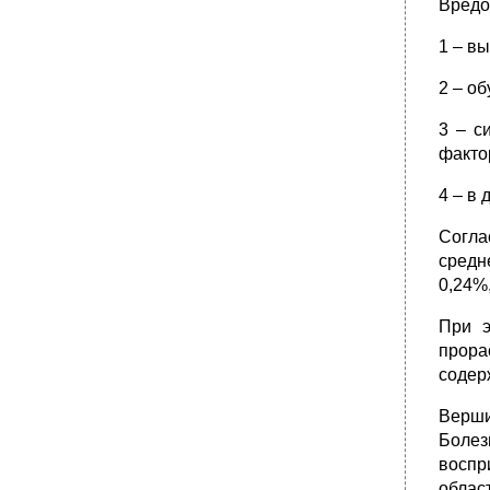
Вредо
1 – в
2 – о
3 – с
факто
4 – в
Согла
средн
0,24%
При э
прора
содерж
Верши
Болез
воспр
облас