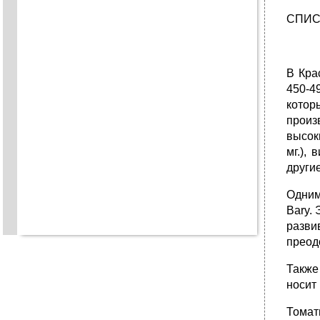
СПИС
В Кра
450-4
котор
произ
высок
мг.),
другие
Одним
Bary.
разви
преод
Также
носит
Томат