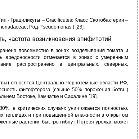
ип - Грациликуты – Gracilicutes; Класс Скотобактерии –
onadaceae; Род-Pseudomonas.) [23].
ь, частота возникновения эпифитотий
транена повсеместно в зонах возделывания томата и
нь вредоносности отмечается в зонах с умеренным
ние распространено в центральных, северных,
отвы) относятся Центрально-Черноземные области РФ,
носность фитофтороза (свыше 50% поражения ботвы)
льнем Востоке, Камчатке и Сахалине [19].
80%, в критических случаях уничтожается полностью.
х теплицах и при повышенной влажности в открытом
аженные растения быстро гибнут. Потеря урожая может