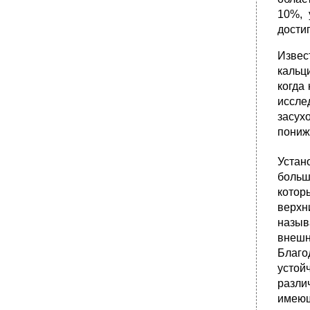
10%, 
достиг
Извес
кальц
когда
иссле
засух
пониж
Устан
больш
котор
верхн
назыв
внешн
Благо
устой
разли
имеющ