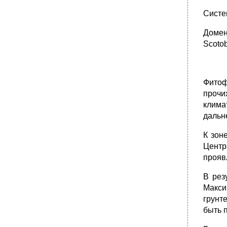
Систе
Домен 
Scoto
Фитоф
прочи
клим
дальн
К зон
Центр
прояв
В рез
Макси
грунт
быть 