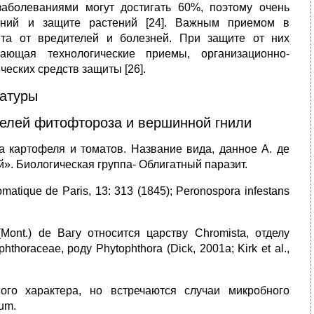
аболеваниями могут достигать 60%, поэтому очень
аний и защите растений [24]. Важным приемом в
та от вредителей и болезней. При защите от них
чающая технологические приемы, организационно-
еских средств защиты [26].
ратуры
елей фитофтороза и вершинной гнили
оза картофеля и томатов. Название вида, данное А. де
». Биологическая группа- Облигатный паразит.
omatique de Paris, 13: 313 (1845); Peronospora infestans
Mont.) de Вагу относится царству Chromista, отделу
thoraceae, роду Phytophthora (Dick, 2001a; Kirk et al.,
го характера, но встречаются случаи микробного
um.