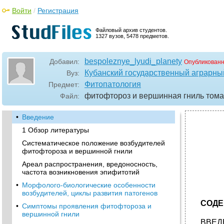
Войти
/
Регистрация
Файловый архив студентов.
1327 вузов, 5478 предметов.
bespoleznye_lyudi_planety
Добавил:
Опубликованн
Кубанский государственный аграрны
Вуз:
Фитопатология
Предмет:
фитофтороз и вершинная гниль тома
Файл:
•
Введение
1 Обзор литературы
Систематическое положение возбудителей
фитофтороза и вершинной гнили
Ареал распространения, вредоносность,
частота возникновения эпифитотий
•
Морфолого-биологические особенности
возбудителей, циклы развития патогенов
СОД
•
Симптомы проявления фитофтороза и
вершинной гнили
ВВЕД