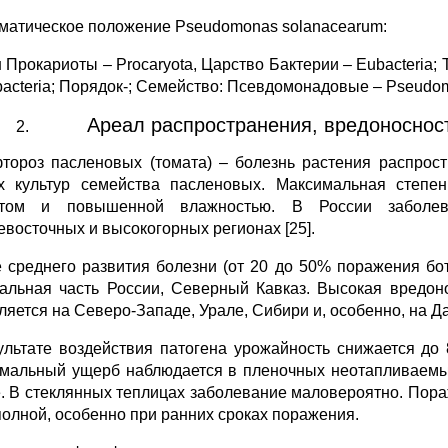
матическое положение Pseudomonas solanacearum:
Прокариоты – Procaryota, Царство Бактерии – Eubacteria; Т
bacteria; Порядок-; Семейство: Псевдомонадовые – Pseudom
Ареал распространения, вредоносност
тороз пасленовых (томата) – болезнь растения распрос
х культур семейства пасленовых. Максимальная степе
атом и повышенной влажностью. В России заболева
евосточных и высокогорных регионах [25].
е среднего развития болезни (от 20 до 50% поражения б
альная часть России, Северный Кавказ. Высокая вредо
ляется на Северо-Западе, Урале, Сибири и, особенно, на Да
ультате воздействия патогена урожайность снижается до 
мальный ущерб наблюдается в пленочных неотапливаемы
е. В стеклянных теплицах заболевание маловероятно. Пор
полной, особенно при ранних сроках поражения.