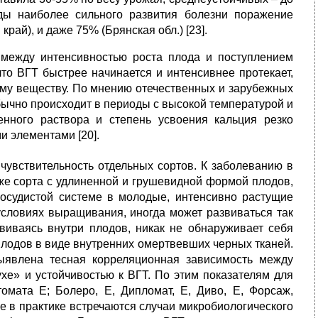
ды наиболее сильного развития болезни поражение
край), и даже 75% (Брянская обл.) [23].
 между интенсивностью роста плода и поступлением
что ВГТ быстрее начинается и интенсивнее протекает,
хому веществу. По мнению отечественных и зарубежных
бычно происходит в периоды с высокой температурой и
енного раствора и степень усвоения кальция резко
 элементами [20].
чувствительность отдельных сортов. К заболеванию в
же сорта с удлиненной и грушевидной формой плодов,
осудистой системе в молодые, интенсивно растущие
 условиях выращивания, иногда может развиваться так
виваясь внутри плодов, никак не обнаруживает себя
лодов в виде внутренних омертвевших черных тканей.
явлена тесная корреляционная зависимость между
ухе» и устойчивостью к ВГТ. По этим показателям для
мата Е; Болеро, Е, Дипломат, Е, Диво, Е, Форсаж,
е в практике встречаются случаи микробиологического