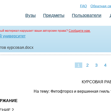
FAQ
Обратная св
Вузы
Предметы
Пользователи
ый материал нарушает ваши авторские права?
Сообщите нам.
й университет
тов курсовая
.docx
1
2
3
4
КУРСОВАЯ РА
На тему: Фитофтороз и вершинная гниль
ЕРЖАНИЕ
ЕНИЕ 2