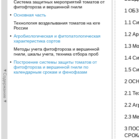
Система защитных мероприятий томатов от
фитофтороза и вершинной гнили
1 ОБ
•
Основная часть
1.1 С
Технология возделывания томатов на юге
России
1.2 А
•
Агробиологическая и фитопатологическая
характеристика сортов
1.3 М
Методы учета фитофтороза и вершинной
гнили, шкалы учета, техника отбора проб
1.4 С
•
Построение системы защиты томатов от
фитофтороза и вершинной гнили по
1.5 С
◄Содержание◄
календарным срокам и фенофазам
2 ОС
2.1 Т
2.2 А
2.3 М
3 ПО
СРОК