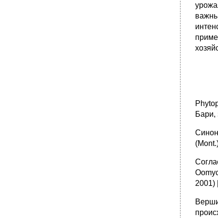
урожа
важны
интен
приме
хозяй
Phyto
Бари,
Синони
(Mont.)
Согла
Oomyco
2001) 
Верши
проис