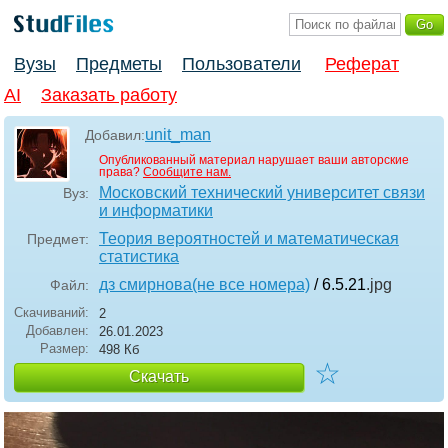
Вузы
Предметы
Пользователи
Реферат
AI
Заказать работу
unit_man
Добавил:
Опубликованный материал нарушает ваши авторские
права?
Сообщите нам.
Московский технический университет связи
Вуз:
и информатики
Теория вероятностей и математическая
Предмет:
статистика
дз смирнова(не все номера)
/ 6.5.21
.jpg
Файл:
Скачиваний:
2
Добавлен:
26.01.2023
Размер:
498 Кб
☆
Скачать