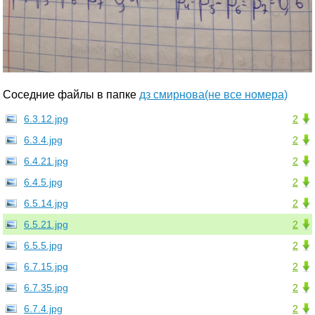
Соседние файлы в папке
дз смирнова(не все номера)
6.3.12.jpg
2
6.3.4.jpg
2
6.4.21.jpg
2
6.4.5.jpg
2
6.5.14.jpg
2
6.5.21.jpg
2
6.5.5.jpg
2
6.7.15.jpg
2
6.7.35.jpg
2
6.7.4.jpg
2