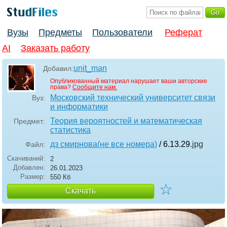
Вузы
Предметы
Пользователи
Реферат
AI
Заказать работу
unit_man
Добавил:
Опубликованный материал нарушает ваши авторские
права?
Сообщите нам.
Московский технический университет связи
Вуз:
и информатики
Теория вероятностей и математическая
Предмет:
статистика
дз смирнова(не все номера)
/ 6.13.29
.jpg
Файл:
Скачиваний:
2
Добавлен:
26.01.2023
Размер:
550 Кб
☆
Скачать