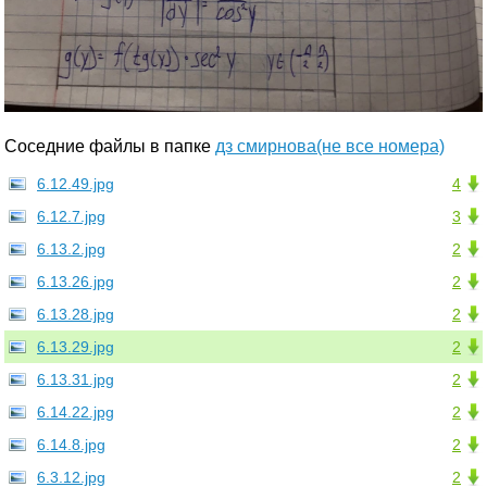
Соседние файлы в папке
дз смирнова(не все номера)
6.12.49.jpg
4
6.12.7.jpg
3
6.13.2.jpg
2
6.13.26.jpg
2
6.13.28.jpg
2
6.13.29.jpg
2
6.13.31.jpg
2
6.14.22.jpg
2
6.14.8.jpg
2
6.3.12.jpg
2