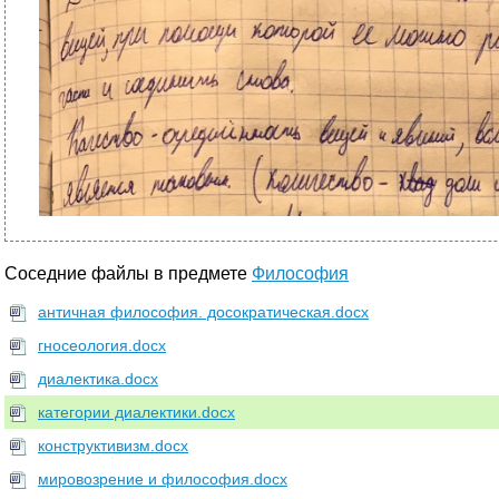
Соседние файлы в предмете
Философия
античная философия. досократическая.docx
гносеология.docx
диалектика.docx
категории диалектики.docx
конструктивизм.docx
мировозрение и философия.docx