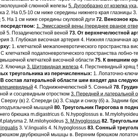
аю околоушной слюнной железы
5. Дугообразно от козелка уха
 уха 2. На 0,5-10 см ниже середины нижнего края глазницы 
ы
5. На 1 см ниже середины скуловой дуги
72. Венозное кр
 посредством:
1. Эмиссарной вены (переднее рваное отве
ной 5. Позадичелюстной веной
73. От верхнечелюстной ар
рия 3. Глубокая височная артерия 4. Нижняя глазничная а
рху:
1. клетчаткой межапоневротического пространства ви
 С клетчаткой подапоневротического пространства лобно-т
одмышечной клетчаткой височной области
75. К внешним о
 2. Ключица
3. Щитовидная железа
4. Перстневидный хрящ 
ных треугольника из перечисленных:
1. Лопаточно-клю
. В состав латеральной области шеи входят два следу
рапециевидный
4. Поднижнечелюстной 5. Сонный
78. Груди
иной и сосцевидным отростком
3. Передней и латеральной 
 Сверху (в) 2. Спереди (а) 3. Сзади и снизу (б) а. Задни
ноподъязычной мышцей
80. Треугольник Пирогова в под
днего брюшка m.digastricus б. N.hypoglossus в. M.mylohyoide
M.platysma 2. M.milohyoideus
3. M.hyoglossus
82. Треугольн
lingualis
3. V.lingualis 4. N.hypoglossus
83. Сонный треугол
м брюшком двубрюшной мышцы в. Верхним брюшком лопато