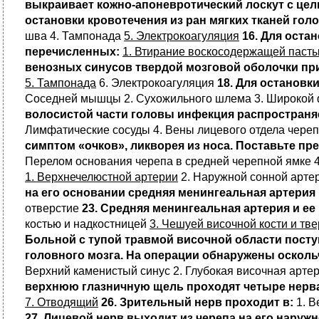
выкраивает кожно-апоневротический лоскут с це
остановки кровотечения из ран мягких тканей го
шва 4. Тампонада
5. Электрокоагуляция
16. Для оста
перечисленных:
1. Втирание воскосодержащей паст
венозных синусов твердой мозговой оболочки пр
5. Тампонада
6. Электрокоагуляция
18. Для остановк
Соседней мышцы 2. Сухожильного шлема 3. Широкой ф
волосистой части головы инфекция распространяе
Лимфатические сосуды 4. Вены лицевого отдела чере
симптом «очков», ликворея из носа. Поставьте пр
Перелом основания черепа в средней черепной ямке 
1. Верхнечелюстной артерии
2. Наружной сонной артер
на его основании средняя менингеальная артерия 
отверстие
23. Средняя менингеальная артерия и ее
костью и надкостницей
3. Чешуей височной кости и тв
Больной с тупой травмой височной области посту
головного мозга. На операции обнаружены осколь
Верхний каменистый синус 2. Глубокая височная арте
верхнюю глазничную щель проходят четыре нерва
7. Отводящий
26. Зрительный нерв проходит в:
1. В
27. Лицевой нерв выходит из черепа на его наруж