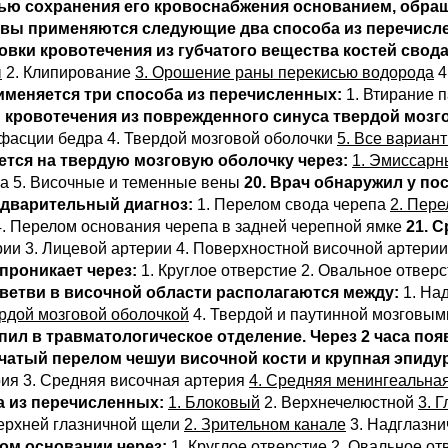
лью сохранения его кровоснабжения основанием, обр
ловы применяются следующие два способа из перечисл
новки кровотечения из губчатого вещества костей сво
ы
2. Клипирование
3. Орошение раны перекисью водорода
4
именяется три способа из перечисленных:
1. Втирание 
и кровотечения из поврежденного синуса твердой моз
асции бедра 4. Твердой мозговой оболочки
5. Все вариан
тся на твердую мозговую оболочку через:
1. Эмиссарн
па 5. Височные и теменные вены
20. Врач обнаружил у п
едварительный диагноз:
1. Перелом свода черепа
2. Пере
4. Перелом основания черепа в задней черепной ямке
21. 
ии 3. Лицевой артерии 4. Поверхностной височной артерии
проникает через:
1. Круглое отверстие 2. Овальное отвер
 ветви в височной области располагаются между:
1. Над
ердой мозговой оболочкой
4. Твердой и паутинной мозговы
пил в травматологическое отделение. Через 2 часа по
чатый перелом чешуи височной кости и крупная эпидур
рия 3. Средняя височная артерия
4. Средняя менингеальна
 из перечисленных:
1. Блоковый
2. Верхнечелюстной
3. 
ерхней глазничной щели
2. Зрительном канале
3. Надглазни
ном основании через:
1. Круглое отверстие 2. Овальное от