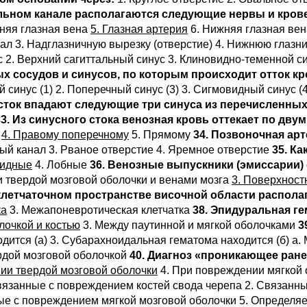
ельном канале располагаются следующие нервы и кро
няя глазная вена
5. Глазная артерия
6. Нижняя глазная ве
ал 3. Надглазничную вырезку (отверстие) 4. Нижнюю глазн
 2. Верхний сагиттальный синус 3. Клиновидно-теменной с
х сосудов и синусов, по которым происходит отток к
 синус (1) 2. Поперечный синус (3) 3. Сигмовидный синус (4
 сток впадают следующие три синуса из перечисленных
33. Из синусного стока венозная кровь оттекает по дву
4. Правому поперечному
5. Прямому
34. Позвоночная ар
й канал 3. Рваное отверстие 4. Яремное отверстие
35. К
видные
4. Лобные
36. Венозные выпускники (эмиссарии)
 твердой мозговой оболочки и венами мозга
3. Поверхност
 клетчаточном пространстве височной области распола
ка
3. Межапоневротическая клетчатка
38. Эпидуральная ге
лочкой и костью
3. Между паутинной и мягкой оболочками
3
одится (а) 3. Субарахноидальная гематома находится (б) а
ердой мозговой оболочкой
40. Диагноз «проникающее ране
ии твердой мозговой оболочки
4. При повреждении мягкой 
вязанные с повреждением костей свода черепа 2. Связанн
ые с повреждением мягкой мозговой оболочки 5. Определя