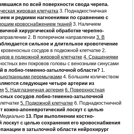
нявшаяся по всей поверхности свода черепа.
ческая жировая клетчатка
3. Поднадкостничная
нием и редкими нагноениями по сравнению с
орошим кровоснабжением тканей
3. Наличием
рвичной хирургической обработке черепно-
направлении 2. В поперечном направлении
3. В
наблюдается сильное и длительное кровотечение
кровеносных сосудов в подкожной клетчатке 2.
удов в подкожной жировой клетчатке
4. Сращениями
ностных вен покровов головы с венозными синусами
ей в лобно-теменно-затылочной области?
1.
ельнотканными перемычками
4. Большим количеством
вляются следующие четыре артерии из
ия
5. Надглазничная артерия
6. Поверхностная
носных сосудов лобно-теменно-затылочной
клетчатке
5. Подкожной клетчатке
6. Поднадкостничной
т кожно-апоневротический лоскут с целью
. Медиально
13. При выполнении костно-
 лоскут с целью сохранения его кровоснабжения
епанации в затылочной области нейрохирург