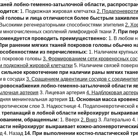
тканей лобно-теменно-затылочной области, распростра
одится:
1. Подкожная жировая клетчатка
2. Подапоневроти
аней головы и лица отличаются более быстрым заживле
 Высокими регенераторными способностями эпителия
2. Х
м многочисленных скоплений лимфоидной ткани
7. При пе
комендуется проводить преимущественно:
1. В любом 
 При ранении мягких тканей покровов головы обычно 
 особенностями из перечисленных:
1. Наличием крупных 
х покровов головы
3. Формированием сети кровеносных сос
и подкожной жировой клетчатки
5. Наличием связей поверх
 сильное кровотечение при наличии раны мягких ткан
м в сосудах
3. Сращением адвентиции сосудов с соединит
кровоснабжения лобно-теменно-затылочной области я
тылочная артерия
3. Лицевая артерия
4. Надблоковая артер
едняя менингеальная артерия
11. Основная масса крове
ротическом слое 3. Надкостнице 4. Подапоневротической 
х трепанаций в лобной области нейрохирург выкраивае
нованием, обращенным:
1. Вверх
2. Вниз
3. Латерально 4
асти нейрохирург выкраивает кожно-апоневротический
д 4. Назад
14. При выполнении костно-пластической тр