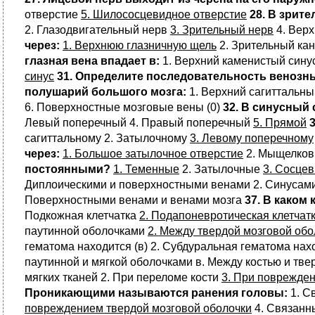
отверстие
5. Шилососцевидное отверстие
28. В зрит
2. Глазодвигательный нерв
3. Зрительный нерв
4. Верх
через:
1. Верхнюю глазничную щель
2. Зрительный кан
глазная вена впадает в:
1. Верхний каменистый синус
синус
31. Определите последовательность венозны
полушарий большого мозга:
1. Верхний сагиттальный
6. Поверхностные мозговые вены (0)
32. В синусный
Левый поперечный 4. Правый поперечный
5. Прямой
сагиттальному 2. Затылочному
3. Левому поперечному
через:
1. Большое затылочное отверстие
2. Мыщелковы
постоянными?
1. Теменные
2. Затылочные
3. Сосце
Диплоическими и поверхностными венами 2. Синусами
Поверхностными венами и венами мозга
37. В каком
Подкожная клетчатка
2. Подапоневротическая клетчат
паутинной оболочками
2. Между твердой мозговой обо
гематома находится (в) 2. Субдуральная гематома нах
паутинной и мягкой оболочками в. Между костью и тв
мягких тканей 2. При переломе кости
3. При поврежден
Проникающими называются ранения головы:
1. С
повреждением твердой мозговой оболочки
4. Связанн