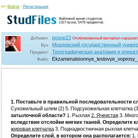
Войти
/
Регистрация
Файловый архив студентов.
1327 вузов, 5478 предметов.
posop23
Добавил:
Опубликованный материал нарушает
Мордовский государственный универс
Вуз:
Топографическая анатомия и операт
Предмет:
Ekzamenatsionnye_testovye_voprosy_
Файл:
1. Поста
вьте в правильной последовательности с
Сухожильный шлем (2) 5. Подсухожильная клетчатка (3)
затылочной области?
1. Рыхлая
2. Ячеистая
3. Мног
вследствие отслойки мягких тканей. Определите к
жировая клетчатка
3. Поднадкостничная рыхлая клетч
Определите слой, в котором она располагается:
1.