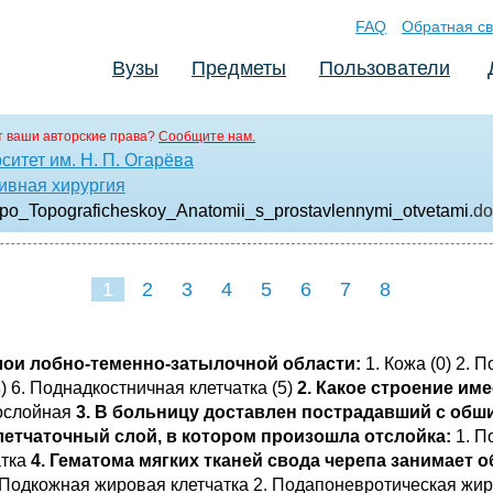
FAQ
Обратная св
Вузы
Предметы
Пользователи
 ваши авторские права?
Сообщите нам.
итет им. Н. П. Огарёва
ивная хирургия
po_Topograficheskoy_Anatomii_s_prostavlennymi_otvetami
.d
1
2
3
4
5
6
7
8
лои лобно-теменно-затылочной области:
1. Кожа (0) 2. 
 6. Поднадкостничная клетчатка (5)
2. Какое строение им
ослойная
3. В больницу доставлен пострадавший с обш
летчаточный слой, в котором произошла отслойка:
1. П
атка
4. Гематома мягких тканей свода черепа занимает 
 Подкожная жировая клетчатка 2. Подапоневротическая жир