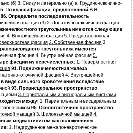
ьно (б) 3. Снизу и латерально (а) а. Грудино-ключично-
85. По классификации, предложенной В.Н.
й
86. Определите последовательность
ришейная фасция (3) 2. Лопаточно-ключичная фасция
нижнечелюстного треугольника имеются следующие
ия 4. Внутришейная фасция 5. Предпозвоночная
Поверхностная фасция
2. Собственная фасция
3.
-трапециевидного треугольника имеются
ючичная фасция 4. Внутришейная фасция
5.
ыре фасции из перечисленных:
1. Поверхностная
сция
91. Поднижнечелюстная железа
опаточно-ключичной фасцией 4. Внутришейной
в виде сильного кровотечения вследствие
ычной
93. Превисцеральное пространство
фасциями
3. Париетальным и висцеральным листками
аходится между:
1. Париетальным и висцеральным
позвоночником
95. Окологлоточное пространство
оточной мышцей
3. Шилоязычной мышцей
4.
ойным медиастинитом как осложнением
ие:
1. Надгрудинное межапоневротическое