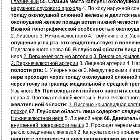
Глазничный
55. Слабые места капсулы околоушно
наружного слухового прохода
4. По ходу наружной сон
толщу околоушной слюнной железы и делится на 
околоушной железе позади ветви нижней челюсти
Важной топографической особенностью околоушно
2. Лицевого
3. Нижнечелюстного 4. Тройничного 5. Уш
опущение угла рта, что свидетельствует о вовлеч
Подглазничного нерва
60. В глубокой области лица
нерв
2. Верхнечелюстную артерию
3. Венозное крыло
2. Верхнечелюстной артерии
3. Лицевой артерии 4. На
полости рта:
1. У корня языка 2. Между первыми и 
нерв проходит через толщу околоушной слюнной
через точку на границе медиальной и средней тре
Язычного
65. При вскрытии гнойного паротита сле
нерва
4. Протока слюнной железы
5. Нижнечелюстного
жевательной области:
1. Височно-крыловидная клетч
проход
67. Глубокая область лица содержит следу
Нижнечелюстной нерв
5. Лицевой нерв
68. Двигател
внутренней поверхности мышц
3. Проходят через мы
рыхло соединена с железой 2. Капсула плотно прилеж
паротите проводятся в двух направлениях из пер