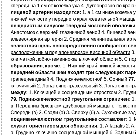
кпереди на 1 см от козелка уха 4. Дугообразно по кр
лицевой артерии находится:
1. а 1 см ниже козелка
нижней челюсти у переднего края жевательной мышц
пещеристым синусом твердой мозговой оболочки
Анастомоз с верхней глазничной веной 4. Лицевой ве
альвеолярная артерия 2. Средняя менингеальная арте
челюстная щель непосредственно сообщается све
расположенным под апоневрозом височной области
3.
клетчаткой лобно-теменно-затылочной области 5. С п
образования, кроме:
1. Нижний край нижней челюсти
передней области шеи входят три следующих пар
трапециевидный
4. Поднижнечелюстной
5. Сонный
77
ключичный
2. Лопаточно-трахеальный
3. Лопаточно-т
между:
1. Ключицей и сосцевидным отростком 2. Груд
79. Поднижнечелюстной треугольник ограничен:
1.
в. Передним брюшком двубрюшной мышцы г. Челюст
Спереди (в) 2. Сзади (а) 3. Сверху (б) а. Сухожилие за
поднижнечелюстном треугольнике составляет:
1. 
служит ориентиром для обнажения:
1. A.facialis
2. A.
а. Грудино-ключично-сосцевидной мышцей б. Задни