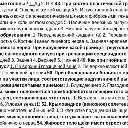
авме головы?
1. Да
2. Нет
43. При костно-пластической т
кутом 4. Отдельно взятой мышцей 5. Искусственной пласт
Связью кожи с апоневротическим шлемом фиброзными тяж
Большим количеством сосудов 5. Наличием венозных выпус
Нижний внутренний квадрант 3. Нижний наружный квадрант
 образования:
1. Передневерхний квадрант (а) 2. Переднени
остка б. Костный канал лицевого нерва в. Задняя черепная
цевого нерва. При нарушении какой границы треуголь
ие сигмовидного синуса при трепанации сосцевидног
едней
3. Задней
4. Верхней 5. Нижней
49. Как при гнойных
нус?
1. По верхней глазничной вене
2. По верхнечелюстной
. По лицевой артерии
50. При обследовании больного в
 на участки лица, соответствующие надглазничной в
проверяется таким приемом:
1. Блуждающего 2. Глазодви
дки, может осложняться тромбофлебитом пещеристого 
 вен, составляющих этот путь:
1. Верхняя глазная вена (
6. Угловая вена (1)
52. Крыловидное (венозное) сплетен
енно жевательной мышцей 3. В клетчатке под щечной мышце
ич мышц половины лица, что указывает на воспаление
ройничного нерва
54. Жировое тело щеки имеет отростки: