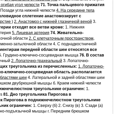
, огибая угол челюсти
71. Точка пальцевого прижатия
3. Позади угла нижней челюсти
4. На середине тела
ыловидное сплетение анастомозирует с
рстие )
2. Анастомоз с нижней глазничной веной
3.
терии отходят все ветви кроме:
1. Нижняя
ртерия
5. Лицевая артерия
74. Жевательно-
сочной области
2. С клетчаточным пространством,
еменно-затылочной области 4. С поднадкостничной
риентирам передней области шеи относятся все
5. Грудино-ключично-сосцевидная мышца
76. В состав
чичный
2. Лопаточно-трахеальный
3. Лопаточно-
ющих треугольника из перечисленных:
1. Лопаточно-
но-ключично-сосцевидная область располагается
областями шеи
4. Латеральной и задней областями шеи
м брюшком двубрюшной мышцы б. Краем нижней челюсти
нижнечелюстном треугольнике ограничен:
1.
us
81. Дно треугольника Пирогова в
ик Пирогова в поднижнечелюстном треугольнике
ьник ограничен:
1. Сверху (б) 2. Снизу (в) 3. Сзади (а)
чно-подъязычной мышцы г. Передним брюшком