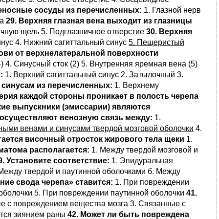
веносные сосуды из перечисленных:
1. Глазной нерв
на
29. Верхняя глазная вена выходит из глазницы
ичную щель 5. Подглазничное отверстие
30. Верхняя
инус 4. Нижний сагиттальный синус
5. Пещеристый
рови от верхнелатеральной поверхности
) 4. Синусный сток (2) 5. Внутренняя яремная вена (5)
:
1. Верхний сагиттальный синус
2. Затылочный
3.
м синусам из перечисленных:
1. Верхнему
терия каждой стороны проникает в полость черепа
акие выпускники (эмиссарии) являются
 осуществляют венозную связь между:
1.
ными венами и синусами твердой мозговой оболочки
4.
гается височный отросток жирового тела щеки
1.
матома располагается:
1. Между твердой мозговой и
9. Установите соответствие:
1. Эпидуральная
. Между твердой и паутинной оболочками б. Между
ние свода черепа» ставится:
1. При повреждении
оболочки 5. При повреждении паутинной оболочки
41.
ые с повреждением вещества мозга
3. Связанные с
ется зиянием раны
42. Может ли быть повреждена