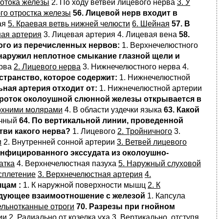
ротока железы
2. По ходу ветвей лицевого нерва
3. У
ого отростка железы
56. Лицевой нерв входит в
ая
5. Краевая ветвь нижней челюсти
6. Шейная
57. В
ная артерия
3. Лицевая артерия 4. Лицевая вена
58.
го из перечисленных нервов:
1. Верхнечелюстного
обнаружил неплотное смыкание глазной щели и
ерва
2. Лицевого нерва
3. Нижнечелюстного нерва 4.
странство, которое содержит:
1. Нижнечелюстной
ьная артерия отходит от:
1. Нижнечелюстной артерии
Проток околоушной слюнной железы открывается в
рхними молярами
4. В области уздечки языка
63. Какой
ычный
64. По вертикальной линии, проведенной
тви какого нерва?
1. Лицевого
2. Тройничного
3.
и
2. Внутренней сонной артерии
3. Ветвей лицевого
инфицированного экссудата из околоушно-
атка
4. Верхнечелюстная пазуха
5. Наружный слуховой
сплетение
3. Верхнечелюстная артерия
4.
цам :
1. К наружной поверхности мышц
2. К
едующее взаимоотношение с железой
1. Капсула
ельнотканные отроги
70. Разрезы при гнойном
ции
2. Радиально от козелка уха
3. Вертикально, отступя