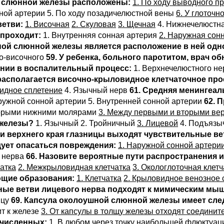
й слюнной железы расположены:
1. По ходу выводного п
ной артерии 5. По ходу позадичелюстной вены
6. У глоточн
ветви:
1. Височная
2. Скуловая
3. Щечная
4. Нижнечелюстн
 проходит:
1. Внутренняя сонная артерия
2. Наружная сон
й слюнной железы является расположение в ней одно
но-височного
59. У ребенка, больного паротитом, врач 
ении в воспалительный процесс:
1. Верхнечелюстного н
 располагается височно-крыловидное клетчаточное про
видное сплетение
4. Язычный нерв
61. Средняя менингеал
ружной сонной артерии 5. Внутренней сонной артерии
62. 
вторыми нижними молярами
3. Между первыми и вторыми ве
 железы?
1. Язычный 2. Тройничный
3. Лицевой
4. Подъяз
ти верхнего края глазницы выходят чувствительные ве
дует опасаться повреждения:
1. Наружной сонной артери
 нерва
66. Назовите вероятные пути распространения 
атка
2. Межкрыловидная клетчатка
3. Окологлоточная клетч
ющие образования:
1. Клетчатка
2. Крыловидное венозное 
ьные ветви лицевого нерва подходят к мимическим мыш
шцу
69. Капсула околоушной слюнной железы имеет сл
ит к железе
3. От капсулы в толщу железы отходят соединит
ечисленных:
1. В любом через точку наибольшей флюктуа