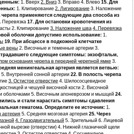
ащенным:
1. Вверх
2. Вниз
3. Вправо 4. Влево
15. Для
енных:
1. Клипирование
2. Лигирование
3. Наложение
да черепа применяются следующие два способа из
. Перевязка
17. Для остановки кровотечения из
пасты 2. Клипирование
3. Наложение шва
4. Перевязка
говой оболочки допустимо использование:
1.
ты
19. При абсцессе в подкожной клетчатке
ые вены
2. Височные и теменные артерии 3.
острадавшего следующие симптомы: экзофтальм,
лом основания черепа в передней черепной ямке
3.
Средняя менингеальная артерия является ветвью:
 5. Внутренней сонной артерии
22. В полость черепа
стие
3. Остистое отверстие
4. Шилососцевидное
костницей и чешуей височной кости 2. Височной
ми оболочками 5. Височным апоневрозом и мышцей
24.
явились и стали нарастать симптомы сдавления
альная гематома. Определите ее источник:
1.
я артерия
5. Средняя мозговая артерия
25. Через
Глазной
4. Глазодвигательный
5. Зрительный 6. Лицевой
чной вырезке (отверстии) 4. Нижней глазничной щели
верстие 3. Остистое отверстие 4. Сосцевидное