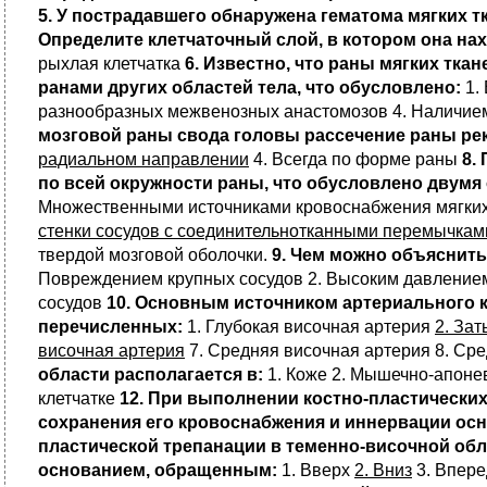
5. У пострадавшего обнаружена гематома мягких 
Определите клетчаточный слой, в котором она нах
рыхлая клетчатка
6. Известно, что раны мягких тк
ранами других областей тела, что обусловлено:
1.
разнообразных межвенозных анастомозов 4. Наличие
мозговой раны свода головы рассечение раны ре
радиальном направлении
4. Всегда по форме раны
8.
по всей окружности раны, что обусловлено двумя
Множественными источниками кровоснабжения мягки
стенки сосудов с соединительнотканными перемычкам
твердой мозговой оболочки.
9. Чем можно объяснить
Повреждением крупных сосудов 2. Высоким давление
сосудов
10. Основным источником артериального 
перечисленных:
1. Глубокая височная артерия
2. За
височная артерия
7. Средняя височная артерия 8. Ср
области располагается в:
1. Коже 2. Мышечно-апонев
клетчатке
12. При выполнении костно-пластически
сохранения его кровоснабжения и иннервации ос
пластической трепанации в теменно-височной обл
основанием, обращенным:
1. Вверх
2. Вниз
3. Впере