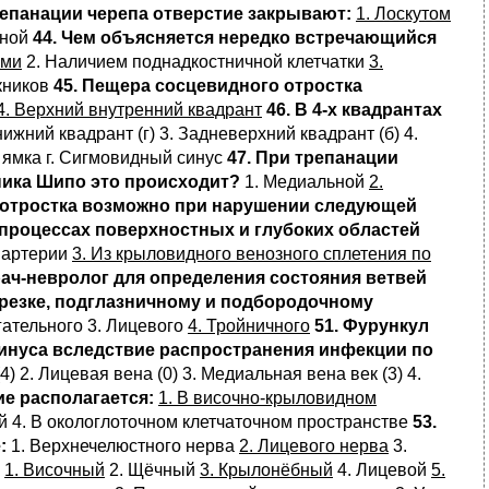
репанации черепа отверстие закрывают:
1. Лоскутом
иной
44. Чем объясняется нередко встречающийся
ами
2. Наличием поднадкостничной клетчатки
3.
кников
45. Пещера сосцевидного отростка
4. Верхний внутренний квадрант
46. В 4-х квадрантах
жний квадрант (г) 3. Задневерхний квадрант (б) 4.
 ямка г. Сигмовидный синус
47. При трепанации
ника Шипо это происходит?
1. Медиальной
2.
о отростка возможно при нарушении следующей
 процессах поверхностных и глубоких областей
 артерии
3. Из крыловидного венозного сплетения по
рач-невролог для определения состояния ветвей
ырезке, подглазничному и подбородочному
гательного 3. Лицевого
4. Тройничного
51. Фурункул
синуса вследствие распространения инфекции по
4) 2. Лицевая вена (0) 3. Медиальная вена век (3) 4.
ие располагается:
1. В височно-крыловидном
й 4. В окологлоточном клетчаточном пространстве
53.
:
1. Верхнечелюстного нерва
2. Лицевого нерва
3.
1. Височный
2. Щёчный
3. Крылонёбный
4. Лицевой
5.