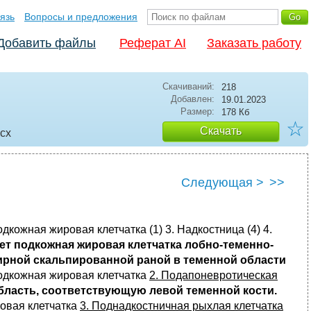
язь
Вопросы и предложения
Добавить файлы
Реферат AI
Заказать работу
Скачиваний:
218
Добавлен:
19.01.2023
Размер:
178 Кб
☆
Скачать
ocx
Следующая >
>>
Подкожная жировая клетчатка (1) 3. Надкостница (4) 4.
еет подкожная жировая клетчатка лобно-теменно-
ирной скальпированной раной в теменной области
одкожная жировая клетчатка
2. Подапоневротическая
область, соответствующую левой теменной кости.
овая клетчатка
3. Поднадкостничная рыхлая клетчатка