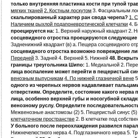
только внутренняя пластинка кости при тупой тр
мягких тканей
2. Костным лоскутом
3. Фасциальным лос
скальпированный характер ран свода черепа?
1. 
Наличием рыхлой подапоневротической клетчатки
4. 
проецируется на:
1. Верхний наружный квадрант 2. 
сосцевидного отростка проецируются следующие
Задненижний квадрант (в) а. Пещера сосцевидного отр
сосцевидного отростка возможно повреждение ли
Передней
3. Задней 4. Верхней 5. Нижней
48. Вскрыт
границы треугольника Шипо:
1. Медиальной 2. Пер
лица воспаление может перейти в пещеристый си
венозным выпусникам
4. По нижней глазничной вене
5
одного из черепных нервов надавливает пальцами
отверстиям. Определите, состояние какого нерва 
лица, особенно верхней губы и носогубной скла
венозному руслу. Определите последовательность
Межвенозные анастомозы (2) 5. Пещеристый синус (5) 
клетчаточном пространстве
2. В клетчатке под собств
У больного после переохлаждения развился парал
Нижнечелюстного нерва 4. Подглазничного нерва 5. Т