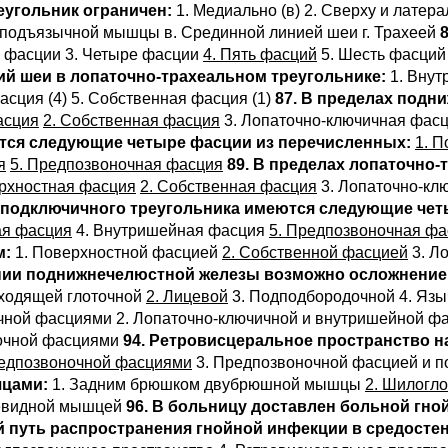
еугольник ограничен:
1. Медиально (в) 2. Сверху и латерал
подъязычной мышцы в. Срединной линией шеи г. Трахеей
и фасции 3. Четыре фасции
4. Пять фасций
5. Шесть фасци
ий шеи в лопаточно-трахеальном треугольнике:
1. Внут
асция (4) 5. Собственная фасция (1)
87. В пределах под
асция
2. Собственная фасция
3. Лопаточно-ключичная фасц
ются следующие четыре фасции из перечисленных:
1. 
я
5. Предпозвоночная фасция
89. В пределах лопаточно
ерхностная фасция
2. Собственная фасция
3. Лопаточно-кл
о-подключичного треугольника имеются следующие чет
ая фасция
4. Внутришейная фасция
5. Предпозвоночная фа
м:
1. Поверхностной фасцией
2. Собственной фасцией
3. Л
ении поднижнечелюстной железы возможно осложнение 
ходящей глоточной
2. Лицевой
3. Подподбородочной 4. Яз
ичной фасциями 2. Лопаточно-ключичной и внутришейной 
ночной фасциями
94. Ретровисцеральное пространство н
редпозвоночной фасциями
3. Предпозвоночной фасцией и 
шцами:
1. Задним брюшком двубрюшной мышцы
2. Шилогл
цевидной мышцей
96. В больницу доставлен больной гн
й путь распространения гнойной инфекции в средостен