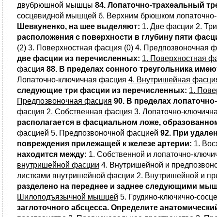
двубрюшной мышцы
84. Лопаточно-трахеальный тр
сосцевидной мышцей б. Верхним брюшком лопаточно-
Шевкуненко, на шее выделяют:
1. Две фасции 2. Тр
расположения с поверхности в глубину пяти фасц
(2) 3. Поверхностная фасция (0) 4. Предпозвоночная ф
две фасции из перечисленных:
1. Поверхностная ф
фасция
88. В пределах сонного треугольника име
Лопаточно-ключичная фасция
4. Внутришейная фасци
следующие три фасции из перечисленных:
1. Пов
Предпозвоночная фасция
90. В пределах лопаточн
фасция
2. Собственная фасция
3. Лопаточно-ключичн
располагается в фасциальном ложе, образованно
фасцией 5. Предпозвоночной фасцией
92. При удал
повреждения прилежащей к железе артерии:
1. Вос
находится между:
1. Собственной и лопаточно-ключ
внутришейной фасции
4. Внутришейной и предпозво
листками внутришейной фасции
2. Внутришейной и п
разделено на переднее и заднее следующими мы
Шилоподъязычной мышцей
5. Грудино-ключично-сос
заглоточного абсцесса. Определите анатомически