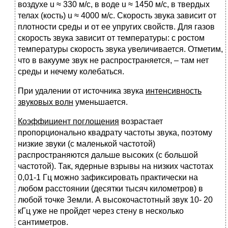
воздухе u ≈ 330 м/с, в воде u ≈ 1450 м/с, в твердых
телах (кость) u ≈ 4000 м/с. Скорость звука зависит от
плотности среды и от ее упругих свойств. Для газов
скорость звука зависит от температуры: с ростом
температуры скорость звука увеличивается. Отметим,
что в вакууме звук не распространяется, – там нет
среды и нечему колебаться.
При удалении от источника звука
интенсивность
звуковых волн
уменьшается.
Коэффициент поглощения
возрастает
пропорционально квадрату частоты звука, поэтому
низкие звуки (с маленькой частотой)
распространяются дальше высоких (с большой
частотой). Так, ядерные взрывы на низких частотах
0,01-1 Гц можно зафиксировать практически на
любом расстоянии (десятки тысяч километров) в
любой точке Земли. А высокочастотный звук 10- 20
кГц уже не пройдет через стену в несколько
сантиметров.