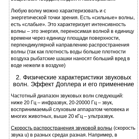
Любую волну можно характеризовать и с
энергетической точки зрения. Есть «сильные» волны,
есть «слабые». Это характеризует интенсивность
волны – это энергия, переносимая волной в единицу
времени через единицу площади поверхности,
перпендикулярной направлению распространения
волны (так как плотность воды больше плотности
воздуха рыбатские шашки наносят больший вред в
воде нежели в воздухе)
2. Физические характеристики звуковых
волн. Эффект Доплера и его применение
Частотный диапазон звуковых волн следующий:
ниже 20 Гц – инфразвук, 20-20000 Гц – звук,
воспринимаемый слуховым аппаратом человека и
многих животных, выше 20 кГц – ультразвук.
Скорость распространения звуковой волны
(скорость
звука u) в разных средах разная. Например, в