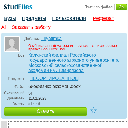
Вузы
Предметы
Пользователи
Реферат
AI
Заказать работу
liliyatimka
Добавил:
Опубликованный материал нарушает ваши авторские
права?
Сообщите нам.
Калужский филиал Российского
Вуз:
государственного аграрного университета
Московский сельскохозяйственной
академии им. Тимирязева
[НЕСОРТИРОВАННОЕ]
Предмет:
биофизика экзамен
.docx
Файл:
Скачиваний:
54
Добавлен:
11.01.2023
Размер:
517 Кб
☆
Скачать