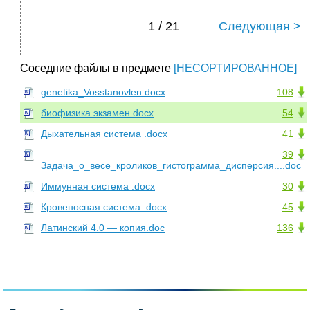
1 / 21
Следующая >
Соседние файлы в предмете
[НЕСОРТИРОВАННОЕ]
genetika_Vosstanovlen.docx
108
биофизика экзамен.docx
54
Дыхательная система .docx
41
39
Задача_о_весе_кроликов_гистограмма_дисперсия....doc
Иммунная система .docx
30
Кровеносная система .docx
45
Латинский 4.0 — копия.doc
136