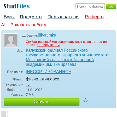
Вузы
Предметы
Пользователи
Реферат
AI
Заказать работу
liliyatimka
Добавил:
Опубликованный материал нарушает ваши авторские
права?
Сообщите нам.
Калужский филиал Российского
Вуз:
государственного аграрного университета
Московский сельскохозяйственной
академии им. Тимирязева
[НЕСОРТИРОВАННОЕ]
Предмет:
физиология
.docx
Файл:
Скачиваний:
123
Добавлен:
11.01.2023
Размер:
7 Мб
☆
Скачать