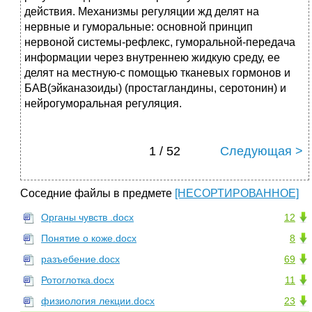
действия. Механизмы регуляции жд делят на
нервные и гуморальные: основной принцип
нервоной системы-рефлекс, гуморальной-передача
информации через внутреннею жидкую среду, ее
делят на местную-с помощью тканевых гормонов и
БАВ(эйканазоиды) (простагландины, серотонин) и
нейрогуморальная регуляция.
1 / 52
Следующая >
Соседние файлы в предмете
[НЕСОРТИРОВАННОЕ]
Органы чувств .docx
12
Понятие о коже.docx
8
разъебение.docx
69
Ротоглотка.docx
11
физиология лекции.docx
23