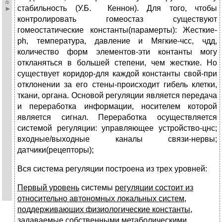
стабильность (У.Б. Кеннон). Для того, чтобы
контролировать гомеостаз существуют
гомеостатические константы(парамерты): Жесткие-
ph, температура, давление и Мягкие-чсс, чдд,
количество форм элементов-эти контанты могу
откланяться в большей степени, чем жесткие. Но
существует коридор-для каждой константы свой-при
отклонении за его стены-происходит гибель клетки,
ткани, органа. Основой регуляции является передача
и переработка информации, носителем которой
является сигнал. Переработка осуществляется
системой регуляции: управляющее устройство-цнс;
входные/выходные каналы связи-нервы;
датчики(рецепторы);
Вся система регуляции построена из трех уровней:
Первый уровень
системы
регуляции состоит из
относительно автономных локальных систем,
поддерживающих физиологические константы,
задаваемые собственными метаболическими