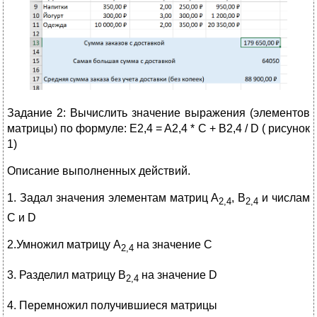
Задание 2: Вычислить значение выражения (элементов
матрицы) по формуле: E2,4 = A2,4 * C + B2,4 / D ( рисунок
1)
Описание выполненных действий.
1. Задал значения элементам матриц A
, В
и числам
2,4
2,4
C и D
2.Умножил матрицу A
на значение C
2,4
3. Разделил матрицу В
на значение D
2,4
4. Перемножил получившиеся матрицы