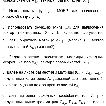
коэффициентов А
, вектора правых частей В
4,4
4,1
2. Использовать функцию МОБР для вычисления
-1
обратной матрицы А
4,4
3. Использовать функцию МУМНОЖ для вычисления
вектор неизвестных Х
. В качестве аргументов
4,1
-1
выбрать обратную матрицу А
(массив1) и вектор
4,4
правых частей В
(массив2).
4,1
4. Задал значения элементам матрицы исходных
коэффициентов А
, вектора правых частей В
4,4
4,1
5. Далее на листе разместил 3 матрицы (C
, D
, E
),
4,4
4,4
4,4
полученные из матрицы А
заменой соответственно 1,
4,4
2 и 3 столбцов на вектор правых частей В
4,1
6. Для матрицы исходных коэффициентов А
и
4,4
полученных выше трех матриц C
, D
, E
вычислил
4,4
4,4
4,4