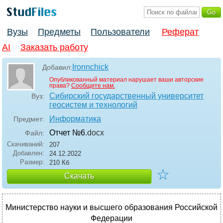
Вузы
Предметы
Пользователи
Реферат
AI
Заказать работу
Ironnchick
Добавил:
Опубликованный материал нарушает ваши авторские
права?
Сообщите нам.
Сибирский государственный университет
Вуз:
геосистем и технологий
Информатика
Предмет:
Отчет №6
.docx
Файл:
Скачиваний:
207
Добавлен:
24.12.2022
Размер:
210 Кб
☆
Скачать
Министерство науки и высшего образования Российской
Федерации