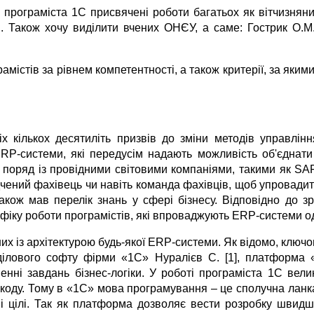
 програміста 1С присвячені роботи багатьох як вітчизняни
.
Також хочу виділити вчених ОНЄУ, а саме: Гострик О.М
амістів за рівнем компетентності, а також критерії, за яки
х кількох десятиліть призвів до зміни методів управлін
P-системи, які передусім надають можливість об'єднати в
оряд із провідними світовими компаніями, такими як SAP 
дчений фахівець чи навіть команда фахівців, щоб упровадит
акож мав перелік знань у сфері бізнесу. Відповідно до зр
цифіку роботи програмістів, які впроваджують ERP-системи о
их із архітектурою будь-якої ERP-системи. Як відомо, клю
 ділового софту фірми «1С» Нуралієв С. [1], платформа
енні завдань бізнес-логіки. У роботі програміста 1С ве
 коду. Тому в «1С» мова програмування – це сполучна ланка
ші цілі. Так як платформа дозволяє вести розробку швидш