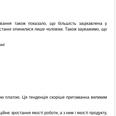
вання також показало, що більшість зацікавлена у
останні опинилися лише чоловіки. Також зауважимо, що
нні
тною платою. Ця тенденція скоріше притаманна великим
не зростання якості роботи, а з ним і якості продукту,