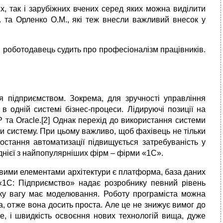
х, так і зарубіжних вчених серед яких можна виділити
. та Орленко О.М., які теж внесли важливий внесок у
ми роботодавець судить про професіоналізм працівників.
ня підприємством. Зокрема, для зручності управління
 одній системі бізнес-процеси. Лідируючі позиції на
та Oracle.[2] Однак перехід до використання системи
и систему. При цьому важливо, щоб фахівець не тільки
остання автоматизації підвищується затребуваність у
днієї з найпопулярніших фірм – фірми «1С».
човими елементами архітектури є платформа, база даних
 «1С: Підприємство» надає розробнику певний рівень
лику вагу має моделювання. Роботу програміста можна
, отже вона досить проста. Але це не знижує вимог до
е, і швидкість освоєння нових технологій вища, дуже