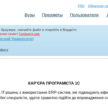
FAQ
Обратная св
Вузы
Предметы
Пользователи
 браузере, скачайте файл и откройте в Ворде!rn
рские права?
Сообщите нам.
еский Университет
.docx
КАР'ЄРА ПРОГРАМІСТА 1С
 IT-рішень є використання ERP-систем, які підвищують ефе
ібні спеціалісти, здатні грамотно підійти до впровадження