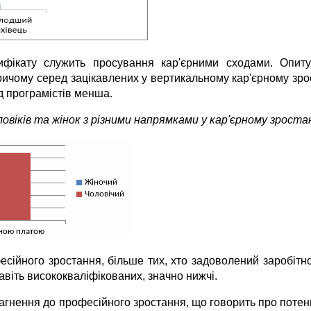
ікату служить просування кар'єрними сходами. Опиту
ричому серед зацікавлених у вертикальному кар'єрному зр
д програмістів менша.
віків та жінок з різними напрямками у кар'єрному зроста
офесійного зростання, більше тих, хто задоволений заробі
навіть висококваліфікованих, значно нижчі.
нення до професійного зростання, що говорить про потенцій