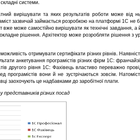
 складні системи.
датний вирішувати та яких результатів роботи може від н
міст зазвичай займається розробкою на платформі 1С не біл
 вже може самостійно вирішувати як технічні завдання, а й
прокладне рішення. Архітектор може розробляти рішення з 
можливість отримувати сертифікати різних рівнів. Наявніс
ьтати анкетування програмістів різних фірм 1С: франчайз
тів другого рівня 1С: Фахівець властиво переважно прові
ред програмістів вони й не зустрічаються зовсім. Натоміс
ці заохочують це надбавками до заробітної плати.
у представників різних посад