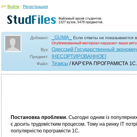
Войти
/
Регистрация
Файловый архив студентов.
1327 вузов, 5478 предметов.
_GUMA_
Добавил:
Если ответы не показываются в
Опубликованный материал нарушает ваши авто
Одесский Государственный экономич
Вуз:
[НЕСОРТИРОВАННОЕ]
Предмет:
Тезисы
/ КАР'ЄРА ПРОГРАМІСТА 1С
Файл:
Постановка проблеми.
Сьогодні одним із популярних
є досить трудомістким процесом. Тому на ринку IT потр
популярністю програмісти 1С.