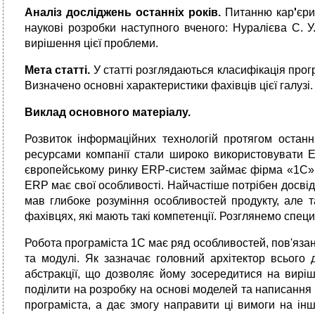
Аналіз досліджень останніх років.
Питанню кар
'
єри
наукові розробки наступного вченого: Нуралієва С. У.
вирішення цієї проблеми.
Мета статті.
У статті розглядаються класифікація прогр
Визначено основні характеристики фахівців цієї галузі.
Виклад основного матеріалу.
Розвиток інформаційних технологій протягом останні
ресурсами компанії стали широко використовувати ER
європейському ринку ERP-систем займає фірма «1С» п
ERP має свої особливості. Найчастіше потрібен досві
мав глибоке розуміння особливостей продукту, але т
фахівцях, які мають такі компетенції. Розглянемо спе
Робота програміста 1С має ряд особливостей, пов'язан
та модулі. Як зазначає головний архітектор всього
абстракції, що дозволяє йому зосередитися на виріш
поділити на розробку на основі моделей та написання
програміста, а дає змогу направити ці вимоги на ін