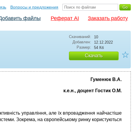
язь
Вопросы и предложения
Добавить файлы
Реферат AI
Заказать работу
Скачиваний:
10
Добавлен:
12.12.2022
Размер:
54 Кб
☆
Скачать
Гуменюк В.А.
к.е.н., доцент Гостик О.М.
ктивність управління, але їх впровадження найчастіше
 системи. Зокрема, на європейському ринку користуються