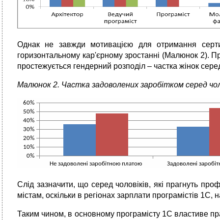
Однак не завжди мотивацією для отримання сертиф
горизонтальному кар'єрному зростанні (Малюнок 2). П
простежується гендерний розподіл – частка жінок сере
Малюнок 2. Частка задоволених заробітком серед чоло
Слід зазначити, що серед чоловіків, які прагнуть пр
містам, оскільки в регіонах зарплати програмістів 1С, 
Таким чином, в основному програмісту 1С властиве праг