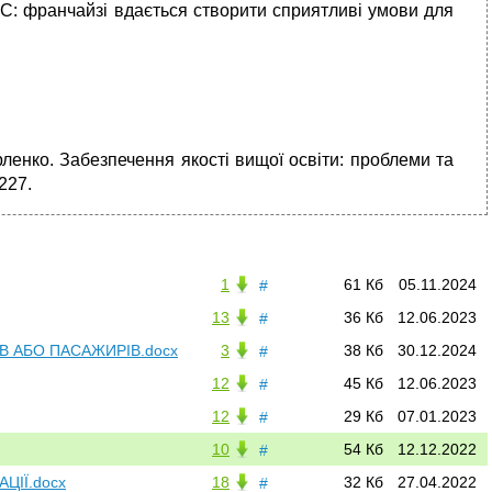
1С: франчайзі вдається створити сприятливі умови для
рленко. Забезпечення якості вищої освіти: проблеми та
227.
1
61 Кб
05.11.2024
#
13
36 Кб
12.06.2023
#
В АБО ПАСАЖИРІВ.docx
3
38 Кб
30.12.2024
#
12
45 Кб
12.06.2023
#
12
29 Кб
07.01.2023
#
10
54 Кб
12.12.2022
#
ЦІЇ.docx
18
32 Кб
27.04.2022
#