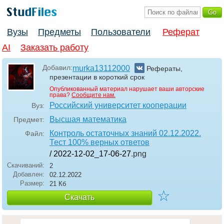
Вузы
Предметы
Пользователи
Реферат
AI
Заказать работу
Добавил:
murka13112000
Рефераты,
презентации в короткий срок
Опубликованный материал нарушает ваши авторские
права?
Сообщите нам.
Российский университет кооперации
Вуз:
Высшая математика
Предмет:
Контроль остаточных знаний 02.12.2022.
Файл:
Тест 100% верных ответов
/ 2022-12-02_17-06-27
.png
Скачиваний:
2
Добавлен:
02.12.2022
Размер:
21 Кб
☆
Скачать