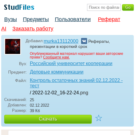
Вузы
Предметы
Пользователи
Реферат
AI
Заказать работу
Добавил:
murka13112000
Рефераты,
презентации в короткий срок
Опубликованный материал нарушает ваши авторские
права?
Сообщите нам.
Российский университет кооперации
Вуз:
Деловые коммуникации
Предмет:
Контроль остаточных знаний 02.12.2022 -
Файл:
тест
/ 2022-12-02_16-22-24
.png
Скачиваний:
25
Добавлен:
02.12.2022
Размер:
39 Кб
☆
Скачать