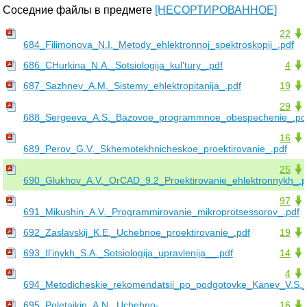
Соседние файлы в предмете
[НЕСОРТИРОВАННОЕ]
22
684_Filimonova_N.I._Metody_ehlektronnoj_spektroskopii_.pdf
686_CHurkina_N.A._Sotsiologija_kul'tury_.pdf
4
687_Sazhnev_A.M._Sistemy_ehlektropitanija_.pdf
19
29
688_Sergeeva_A.S._Bazovoe_programmnoe_obespechenie_.pd
16
689_Perov_G.V._Skhemotekhnicheskoe_proektirovanie_.pdf
25
690_Glukhov_A.V._OrCAD_9.2_Proektirovanie_ehlektronnykh_.p
97
691_Mikushin_A.V._Programmirovanie_mikroprotsessorov_.pdf
692_Zaslavskij_K.E._Uchebnoe_proektirovanie_.pdf
19
693_Il'inykh_S.A._Sotsiologija_upravlenija__.pdf
14
4
694_Metodicheskie_rekomendatsii_po_podgotovke_Kanev_V.S._
695_Poletajkin_A.N._Uchebno-
16