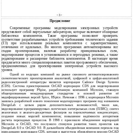
-
-
3
Предисловие
Современные программы моделирования электронных устройств
представляют собой виртуальные лаборатории, которые включают обширные
библиотеки компонентов. Такие программы позволяют проверить
соответствие разрабатываемых устройств требованиям технического задания
(ТЗ) при использовании реальных компонентов с характеристиками,
отличными от идеальных. Во многих программах автоматизированы все
стадии проектирования, включая разработку принципиальных схем,
моделирование процессов в установившихся и переходных режимах, а также
редактирование и расширение библиотек компонентов. В настоящее время
предлагается много специализированных пакетов программного обеспечения,
предназначенных для проектирования электронных устройств высокого
уровня.
Одной из ведущих компаний на рынке сквозного автоматизированного
схемотехнического проектирования аналоговой, цифровой и цифро-аналоговой
радиоэлектронной аппаратуры является корпорация Cadence Design Systems
(CDS). Система проектирования OrCAD корпорации CDS для моделирования
использует программу PSpise, разработанную компанией Microsim, ставшую
общепризнанным международным стандартом и основой развития её
модифицированных версий Spice, HSpice. Начиная с 1996 г, корпорация Microsim
занялась разработкой нового поколения моделирующих программ под названием
DesignLab с целым рядом дополнительных возможностей, таких как,
моделирование программируемых логических интегральных схем (ПЛИС); синтез
аналоговых и аналого-дискретных фильтров на переключаемых конденсаторах;
создание новых моделей компонентов; повышение надёжности алгоритмов
расчета переходных процессов. В 1998 г. произошло объединение корпораций
Microsim и OrCAD, что послужило стимулом развития таких проектов как
DesignLab 8.0 и OrCAD 9.0. В дальнейшем объединённая компания перешла под
юрисдикцию корпорации CDS, которая и выпустила обновлённую версию OrCAD