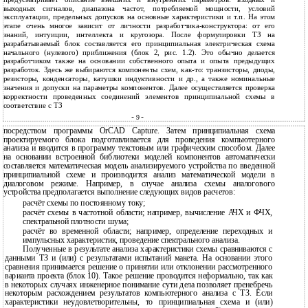
выходных сигналов, диапазона частот, потребляемой мощности, условий
эксплуатации, предельных допусков на основные характеристики и т.п. На этом
этапе очень многое зависит от личности разработчика-конструктора: от его
знаний, интуиции, интеллекта и кругозора. После формулировки ТЗ на
разрабатываемый блок составляется его принципиальная электрическая схема
начального (нулевого) приближения (блок 2, рис. 1.2). Это обычно делается
разработчиком также на основании собственного опыта и опыта предыдущих
разработок. Здесь же выбираются компоненты схем, как-то: транзисторы, диоды,
резисторы, конденсаторы, катушки индуктивности и др., а также номинальные
значения и допуски на параметры компонентов. Далее осуществляется проверка
корректности проведенных соединений элементов принципиальной схемы в
соответствие с ТЗ
-
-
9
посредством программы OrCAD Capture. Затем принципиальная схема
проектируемого блока подготавливается для проведения компьютерного
анализа и вводится в программу текстовым или графическим способом. Далее
на основании встроенной библиотеки моделей компонентов автоматически
составляется математическая модель анализируемого устройства по введенной
принципиальной схеме и производится анализ математической модели в
диалоговом режиме. Например, в случае анализа схемы аналогового
устройства предполагается выполнение следующих видов расчетов:
расчёт схемы по постоянному току;
расчёт схемы в частотной области; например, вычисление АЧХ и ФЧХ,
спектральной плотности шума;
расчёт во временной области; например, определение переходных и
импульсных характеристик, проведение спектрального анализа.
Полученные в результате анализа характеристики схемы сравниваются с
данными ТЗ и (или) с результатами испытаний макета. На основании этого
сравнения принимается решение о принятии или отклонении рассмотренного
варианта проекта (блок 10). Такое решение проводится неформально, так как
в некоторых случаях инженерное понимание сути дела позволяет пренебречь
некоторым расхождением результатов компьютерного анализа с ТЗ. Если
характеристики неудовлетворительны, то принципиальная схема и (или)