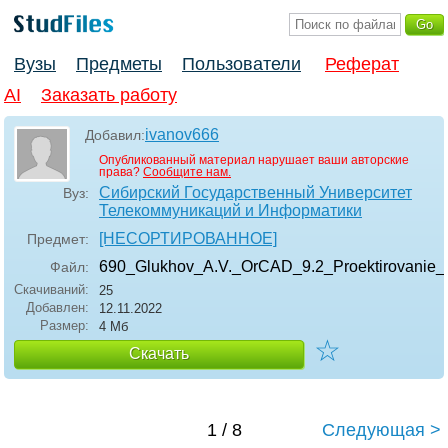
Вузы
Предметы
Пользователи
Реферат
AI
Заказать работу
ivanov666
Добавил:
Опубликованный материал нарушает ваши авторские
права?
Сообщите нам.
Сибирский Государственный Университет
Вуз:
Телекоммуникаций и Информатики
[НЕСОРТИРОВАННОЕ]
Предмет:
690_Glukhov_A.V._OrCAD_9.2_Proektirovanie_
Файл:
Скачиваний:
25
Добавлен:
12.11.2022
Размер:
4 Мб
☆
Скачать
1 / 8
Следующая >