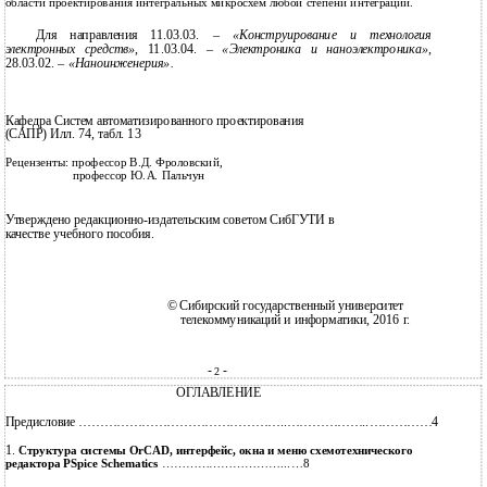
области проектирования интегральных микросхем любой степени интеграции.
Для направления 11.03.03. –
«Конструирование и технология
электронных средств»
, 11.03.04. –
«Электроника и наноэлектроника»
,
28.03.02. –
«Наноинженерия».
Кафедра Систем автоматизированного проектирования
(САПР) Илл. 74, табл. 13
Рецензенты: профессор В.Д. Фроловский,
профессор Ю.А. Пальчун
Утверждено редакционно-издательским советом СибГУТИ в
качестве учебного пособия.
©
Сибирский государственный университет
телекоммуникаций и информатики, 2016 г.
-
-
2
ОГЛАВЛЕНИЕ
Предисловие …………………………………………..………………..……………4
1.
Структура системы OrCAD, интерфейс, окна и меню схемотехнического
редактора PSpice Schematics
…………………………...…8