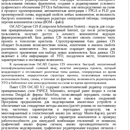
использования типовых фрагментов; создание и редактирование условного
графического обозначения (УГО) в библиотеке, или непосредственно на схеме
в процессе проектирования; автоматическая интеграция с FPGA и PLD для
проектируемой схемы; коррекций свойств любых компонентов; возможность
быстрого изменения с помощью редактора электронной таблицы; генерация
перечня компонентов схемы (BOM – файл).
OrCAD Capture CIS (Component Information System) – модуль для созда-
ния принципиальных схем с поддержкой Internet, где после регистрации
пользователь получает доступ к каталогу компонентов ведущих
фирмпроизводителей. База данных CIS позволяет связать схемную часть
проекта и топологию кристалла. Структурированная база данных CIS
обладает большими возможностями поиска, извлечения и анализа свойств
различных компонентов. Это значительно сокращает время поиска для
повторного применения или выбора новых компонентов. База данных CIS
включает в себя информацию об УГО, посадочном месте, технических
характеристиках и поставщике компонента.
К преимуществам OrCAD Capture CIS относятся: быстрый, интуитивный
полнофункциональный схемный ввод; наличие менеджера проекта, который
координирует и отслеживает различные типы данных, генерируемых во время
проектирования; иерархическая структура проекта, позволяющая повторно
использовать блоки, схемы, и типовые их фрагменты; возможность редактировать
УГО в библиотеке или непосредственно на схеме во время проектирования.
Пакет CDS OrCAD 9.2 содержит схемотехнический редактор создания
принципиальных схем PSPICE Schematics, который ранее входил в состав
системы DesignLab фирмы MicroSim, позволяющий передавать схемы на
моделирование и разработку топологии в виде списков соединений.
Программа предназначена для моделирования аналоговых устройств и
обеспечивает как стандартные методы анализа (расчёт режима по постоянному
току, частотных характеристик и переходных процессов), так и
многовариантный и статистический анализ (по методу Монте-Карло); расчёт
чувствительности схемы к разбросу параметров компонентов и проверку
работоспособности для наихудшей комбинации отклонений от номинала;
графический анализ формы сигнала; анализ производительности по
результатам моделирования; графическое редактирование входных сигналов с