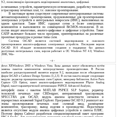
9.2, позволяющую производить моделирование аналоговых, цифровых
и
смешанных устройств, параметрическую оптимизацию, разработку топологии
и
трассировку печатных плат, т.е. сквозное проектирование.
В
настоящее время существуют современные интегрированные системы
автоматизированного проектирования, предназначенные для проектирования
электронных устройств и интегральных микросхем (ИМС), выполняемых на
одном кристалле. Такие ИМС содержат сотни и более электронных
компонентов и выполняются по совмещенной
BiCMOS-технологии. В их
состав входят аналоговые, аналого-цифровые и цифровые устройства. Такие
САПР включают большое число программ, ориентированных на различные
проектные процедуры и разные типы схем.
Система OrCAD является системой моделирования и сквозного
проектирования аналого-цифровых электронных устройств. Последняя версия
OrCAD 16.6 обладает возможностями создания и поддержки баз данных
доступных интегральных схем, версия работает в ОС Windows NT 4.0, Windows
2000, Win-
-
-
4
dows XP,Windows 2003 и Windows Vista. Базы данных могут обновляться путём
замены пакетов компонентов непосредственно производителями. В России
наиболее распространенной является версия 9.2, вышедшая после объединения
фирм OrCAD и Cadence Design Systems [1,2,3]. В состав пакета входят следующие
модули: редактор принципиальных схем Capture; менеджер библиотек Active Parts
Capture CIS Option; пакет аналого-цифрового моделирования PSpice Analog
Digital; пакет параметрической оптимизации PSPICE Аdvanced Аnalysis;
интерфейс связи с пакетом MATLAB PSPICE SLP Soption; редактор
топологий печатных плат CBDesigner; интерактивный трассировщик
SPECCTRA для OrCAD; модуль анализа целостности сигналов и
перекрестных искажений Signal Explorer. Программа OrCAD 9.2 реализует все
этапы проектирования печатных плат: схемный ввод; размещение
компонентов; трассировку; вывод изделия в производство. Недостатком
является отсутствие модуля анализа цифровых устройств и синтеза ПЛИС.
Поэтому фирма Cadence разработала специализированный пакет программ