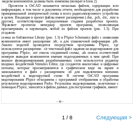
модели компонентов должны быть изменены (возврат в блок 2).
Проектом в OrCAD называется несколько файлов, содержащих всю
информацию, в том числе и документы отчета, необходимую для разработки
принципиальной электрической схемы и всего радиоэлектронного устройства
в целом. Входящие в проект файлы имеют расширения (.dsn, .pcb, .drc, .mnr и
другие), соответствующие определенным стадиям разработки проекта.
Управляет проектом менеджер проекта программа, позволяющая
просматривать и перемещать любой из файлов проекта (рис. 1.3). При
создании
схемы из библиотеки Library (рис. 1.3) в PSpice Schematics файл с символами
компонентов имеет расширение .sib, а для упаковочной информации .plb.
Анализ моделей проводится посредством программы PSpice, где
используются расширения: .cir текстовый файл задания на моделирование для
программы PSpice; .net список соединений схемы; .als cписок соответствий
номеров выводов компонентов именам подсоединенных к ним цепей. При
анализе функционирования разрабатываемых схем используется редактор
входных воздействий Stimulus Editor, где создаются аналоговые и цифровые
сигналы, которые просматриваются в графическом виде на экране и
записываются в файл с расширением .stl для подключения внешних
воздействий к моделируемой схеме. В системе OrCAD программа
моделирования PSpice объединена с программой отображения и обработки
результатов моделирования Probe. Результаты моделирования, полученные с
помощью PSpice, заносятся в файлы данных для построения графиков, имеют
-
-
10
1 / 8
Следующая >