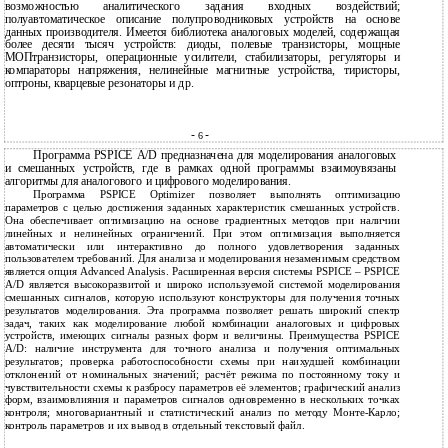
возможностью аналитического задания входных воздействий;
полуавтоматическое описание полупроводниковых устройств на основе
данных производителя. Имеется библиотека аналоговых моделей, содержащая
более десяти тысяч устройств: диоды, полевые транзисторы, мощные
МОПтранзисторы, операционные усилители, стабилизаторы, регуляторы и
компараторы напряжения, нелинейные магнитные устройства, тиристоры,
оптроны, кварцевые резонаторы и др.
-
-
6
Программа PSPICE A/D предназначена для моделирования аналоговых
и смешанных устройств, где в рамках одной программы взаимоувязаны
алгоритмы для аналогового и цифрового моделирования.
Программа PSPICE Optimizer позволяет выполнять оптимизацию
параметров с целью достижения заданных характеристик смешанных устройств.
Она обеспечивает оптимизацию на основе градиентных методов при наличии
линейных и нелинейных ограничений. При этом оптимизация выполняется
автоматически или интерактивно до полного удовлетворения заданных
пользователем требований. Для анализа и моделирования незаменимым средством
является опция Advanced Analysis. Расширенная версия системы PSPICE – PSPICE
A/D является высокоразвитой и широко используемой системой моделирования
смешанных сигналов, которую используют конструкторы для получения точных
результатов моделирования. Эта программа позволяет решать широкий спектр
задач, таких как моделирование любой комбинации аналоговых и цифровых
устройств, имеющих сигналы разных форм и величины. Преимущества PSPICE
A/D: наличие инструмента для точного анализа и получения оптимальных
результатов; проверка работоспособности схемы при наихудшей комбинации
отклонений от номинальных значений; расчёт режима по постоянному току и
чувствительности схемы к разбросу параметров её элементов; графический анализ
форм, взаимовлияния и параметров сигналов одновременно в нескольких точках
контроля; многовариантный и статистический анализ по методу Монте-Карло;
контроль параметров и их вывод в отдельный текстовый файл.