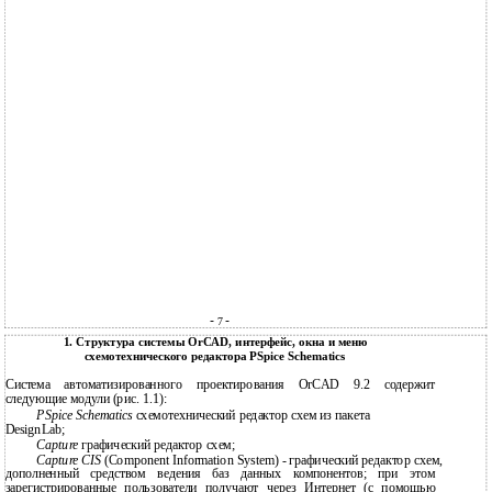
-
-
7
1. Структура системы OrCAD, интерфейс, окна и меню
схемотехнического редактора PSpice Schematics
Система автоматизированного проектирования OrCAD 9.2 содержит
следующие модули (рис. 1.1):
PSpice Schematics
схемотехнический редактор схем из пакета
DesignLab;
Capture
графический редактор схем;
Capture CIS
(Component Information System) - графический редактор схем,
дополненный средством ведения баз данных компонентов; при этом
зарегистрированные пользователи получают через Интернет (с помощью