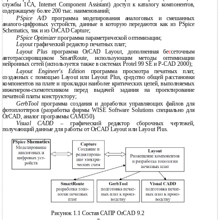
службы 1СА, Internet Component Assistant) доступ к каталогу компонентов,
содержащему более 200 тыс. наименований;
PSpice A/D
программа моделирования аналоговых и смешанных
аналого-цифровых устройств, данные в которую передаются как из PSpice
Schematics, так и из OrCAD Capture;
PSpice Optimizer
программа параметрической оптимизации;
Layout
графический редактор печатных плат;
Layout Plus
программа OrCAD Layout, дополненная бе
с
сеточным
автотрассировщиком SmartRoute, использующим методы оптимизации
нейронных сетей (используется также в системах Protel 99 SE и P-CAD 2000);
Layout Engineer's Edition
программа просмотра печатных плат,
созданных с помощью Layout или Layout Plus, средство общей расстановки
компонентов на плате и прокладки наиболее критических цепей, выполняемых
инженером-схемотехником перед выдачей задания на проектирование
печатной платы конструктору;
GerbTool
программа создания и доработки управляющих файлов для
фотоплоттеров (разработка фирмы WISE Software Solutions специально для
OrCAD, аналог программы САМ350).
Visual CADD
– графический редактор сборочных чертежей,
получающий данные для работы от OrCAD Layout или Layout Plus.
Рисунок 1.1 Состав САПР OrCAD 9.2