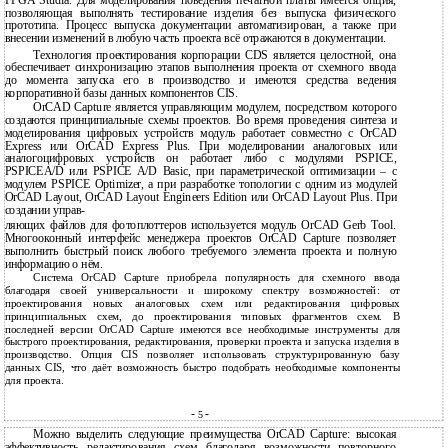
FPGA Studia. Для моделирования поведения печатной платы имеется опция,
позволяющая выполнять тестирование изделия без выпуска физического
прототипа. Процесс выпуска документации автоматизирован, а также при
внесении изменений в любую часть проекта всё отражаются в документации.
Технология проектирования корпорации CDS является целостной, она
обеспечивает синхронизацию этапов выполнения проекта от схемного ввода
до момента запуска его в производство и имеются средства ведения
корпоративной базы данных компонентов CIS.
OrCAD Capture является управляющим модулем, посредством которого
создаются принципиальные схемы проектов. Во время проведения синтеза и
моделирования цифровых устройств модуль работает совместно с OrCAD
Express или OrCAD Express Plus. При моделировании аналоговых или
аналогоцифровых устройств он работает либо с модулями PSPICE,
PSPICEA/D или PSPICE A/D Basic, при параметрической оптимизации – с
модулем PSPICE Optimizer, а при разработке топологии с одним из модулей
OrCAD Layout, OrCAD Layout Engineers Edition или OrCAD Layout Plus. При
создании управ-
ляющих файлов для фотоплоттеров используется модуль OrCAD Gerb Tool.
Многооконный интерфейс менеджера проектов OrCAD Capture позволяет
выполнить быстрый поиск любого требуемого элемента проекта и полную
информацию о нём.
Система OrCAD Capture приобрела популярность для схемного ввода
благодаря своей универсальности и широкому спектру возможностей: от
проектирования новых аналоговых схем или редактирования цифровых
принципиальных схем, до проектирования типовых фрагментов схем. В
последней версии OrCAD Capture имеются все необходимые инструменты для
быстрого проектирования, редактирования, проверки проекта и запуска изделия в
производство. Опция CIS позволяет использовать структурированную базу
данных CIS, что даёт возможность быстро подобрать необходимые компоненты
для проекта.
-
-
5
Можно выделить следующие преимущества OrCAD Capture: высокая
эффективность редактирования схем благодаря возможности повторного