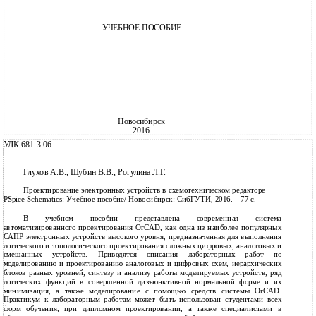
УЧЕБНОЕ ПОСОБИЕ
Новосибирск
2016
УДК 681.3.06
Глухов А.В., Шубин В.В., Рогулина Л.Г.
Проектирование электронных устройств в схемотехническом редакторе
PSpice Schematics: Учебное пособие/ Новосибирск: СибГУТИ, 2016. – 77 с.
В учебном пособии представлена современная система
автоматизированного проектирования OrCAD, как одна из наиболее популярных
САПР электронных устройств высокого уровня, предназначенная для выполнения
логического и топологического проектирования сложных цифровых, аналоговых и
смешанных устройств. Приводятся описания лабораторных работ по
моделированию и проектированию аналоговых и цифровых схем, иерархических
блоков разных уровней, синтезу и анализу работы моделируемых устройств, ряд
логических функций в совершенной дизъюнктивной нормальной форме и их
минимизация, а также моделирование с помощью средств системы OrCAD.
Практикум к лабораторным работам может быть использован студентами всех
форм обучения, при дипломном проектировании, а также специалистами в