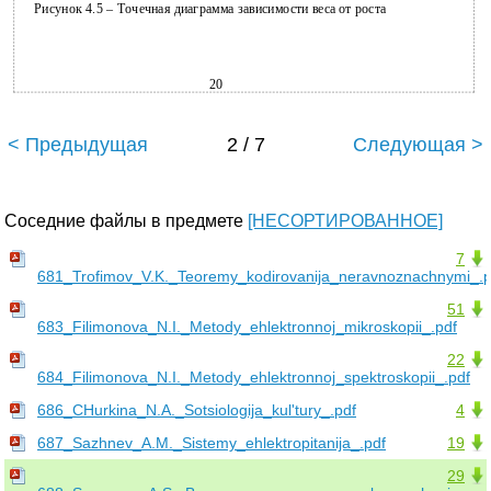
Рисунок 4.5 – Точечная диаграмма зависимости веса от роста
20
< Предыдущая
2 / 7
Следующая >
Соседние файлы в предмете
[НЕСОРТИРОВАННОЕ]
7
681_Trofimov_V.K._Teoremy_kodirovanija_neravnoznachnymi_.p
51
683_Filimonova_N.I._Metody_ehlektronnoj_mikroskopii_.pdf
22
684_Filimonova_N.I._Metody_ehlektronnoj_spektroskopii_.pdf
686_CHurkina_N.A._Sotsiologija_kul'tury_.pdf
4
687_Sazhnev_A.M._Sistemy_ehlektropitanija_.pdf
19
29