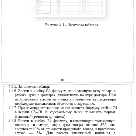
Рисунок 4.1 – Заготовка таблицы
16
4.1.5.
Заполнение таблицы
4.1.6.
Ввести в ячейку C4 формулу, вычисляющую цену товара в
рублях: цену в долларах, умноженную на курс доллара. При
использовании ссылки на ячейку со значением курса доллара
необходимо использовать абсолютную адресацию.
4.1.7.
При помощи автозаполнения скопировать формулу ячейки C4
в
ячейки
C5–C8. К содержимому ячеек применить формат
Денежный (точность до копеек)
4.1.8.
Ввести в ячейку E4 формулу, вычисляющую таможенную
пошлину: в случае, когда цена товара меньше $25, она
составляет 10% от стоимости проданного товара, в противном
случае — 5%. Для расчета таможенной пошлины с