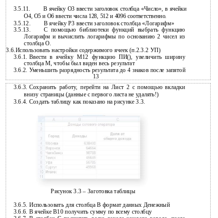
3.5.11.
В ячейку О3 ввести заголовок столбца «Число», в ячейки
О4, О5 и О6 ввести числа 128, 512 и 4096 соответственно.
3.5.12.
В ячейку Р3 ввести заголовок столбца «Логарифм»
3.5.13.
С помощью библиотеки функций выбрать функцию
Логарифм и вычислить логарифмы по основанию 2 чисел из
столбца О.
3.6.Использовать настройки содержимого ячеек (п.2.3.2 УП)
3.6.1.
Ввести в ячейку М12 функцию ПИ(), увеличить ширину
столбца М, чтобы был виден весь результат
3.6.2.
Уменьшить разрядность результата до 4 знаков после запятой
13
3.6.3.
Сохранить работу, перейти на Лист 2 с помощью вкладки
внизу страницы (данные с первого листа не удалять!)
3.6.4.
Создать таблицу как показано на рисунке 3.3.
Рисунок 3.3 – Заготовка таблицы
3.6.5.
Использовать для столбца В формат данных Денежный
3.6.6.
В ячейке В10 получить сумму по всему столбцу