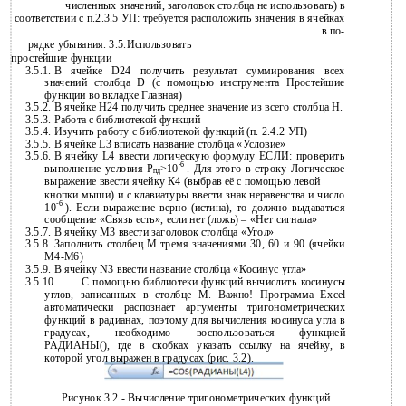
численных значений, заголовок столбца не использовать) в
соответствии с п.2.3.5 УП: требуется расположить значения в ячейках
в по-
рядке убывания. 3.5.Использовать
простейшие функции
3.5.1.
В ячейке D24 получить результат суммирования всех
значений столбца D (с помощью инструмента Простейшие
функции во вкладке Главная)
3.5.2.
В ячейке H24 получить среднее значение из всего столбца Н.
3.5.3.
Работа с библиотекой функций
3.5.4.
Изучить работу с библиотекой функций (п. 2.4.2 УП)
3.5.5.
В ячейке L3 вписать название столбца «Условие»
3.5.6.
В ячейку L4 ввести логическую формулу ЕСЛИ: проверить
-6
выполнение условия
Р
>10
. Для этого в строку Логическое
пд
выражение ввести ячейку К4 (выбрав её с помощью левой
кнопки мыши) и с клавиатуры ввести знак неравенства и число
-6
10
). Если выражение верно (истина), то должно выдаваться
сообщение «Связь есть», если нет (ложь) – «Нет сигнала»
3.5.7.
В ячейку М3 ввести заголовок столбца «Угол»
3.5.8.
Заполнить столбец М тремя значениями 30, 60 и 90 (ячейки
М4-М6)
3.5.9.
В ячейку N3 ввести название столбца «Косинус угла»
3.5.10.
С помощью библиотеки функций вычислить косинусы
углов, записанных в столбце М. Важно! Программа Excel
автоматически распознаёт аргументы тригонометрических
функций в радианах, поэтому для вычисления косинуса угла в
градусах, необходимо воспользоваться функцией
РАДИАНЫ(), где в скобках указать ссылку на ячейку, в
которой угол выражен в градусах (рис. 3.2).
Рисунок 3.2 - Вычисление тригонометрических функций