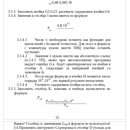
0,88 0,005
№
пр
3.3.3.
Заполнить ячейки
G5-G23: растянуть содержимое ячейки G4.
3.3.4.
Значения в столбце I вычисляются по формуле
3 2
4
10
R
А
св
3.3.4.1.
Число π необходимо вставить как функцию для
вычислений с большой точностью. Для этого в формулу
с клавиатуры нужно ввести ПИ() (скобки оставить
пустыми).
3.3.4.2.
Значение λ нужно ввести как абсолютную ссылку
(п.2.4.1 УП), иначе при автозаполнении программа
выдаст ошибку (т.к. будет ориентироваться на ячейки в
столбце А, следующие за выбранной ячейкой со
значением λ).
3.3.4.3.
После ввода формулы в ячейке I4 появится число
9
15
порядка 10
-10
, это верный результат вычисления.
3.3.4.4.
Растянуть содержимое ячейки на весь столбец.
3.3.5.
Заполнить столбец K, значение в ячейках вычисляется по
формуле
P
пр
2
Р
G
G
V
пд
пд
пд пр
пр
1
А
св
12
Важно! Столбец со значениями G
в формуле не используется!
пд2
3.4.Применить инструмент Сортировка в столбце D (только для