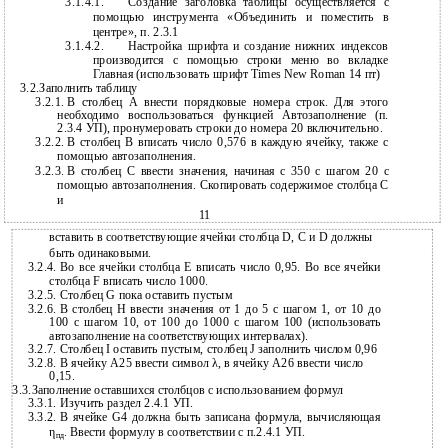
3.1.4.1.
Создание заголовка таблицы осуществляется с
помощью инструмента «Объединить и поместить в
центре», п. 2.3.1
3.1.4.2.
Настройка шрифта и создание нижних индексов
производится с помощью строки меню во вкладке
Главная (использовать шрифт Times New Roman 14 пт)
3.2.Заполнить таблицу
3.2.1.
В столбец А внести порядковые номера строк. Для этого
необходимо воспользоваться функцией Автозаполнение (п.
2.3.4 УП), пронумеровать строки до номера 20 включительно.
3.2.2.
В столбец В вписать число 0,576 в каждую ячейку, также с
помощью автозаполнения.
3.2.3.
В столбец С ввести значения, начиная с 350 с шагом 20 с
помощью автозаполнения. Скопировать содержимое столбца С
и
11
вставить в соответствующие ячейки столбца D, С и D должны
быть одинаковыми.
3.2.4.
Во все ячейки столбца Е вписать число 0,95. Во все ячейки
столбца F вписать число 1000.
3.2.5.
Столбец G пока оставить пустым
3.2.6.
В столбец H ввести значения от 1 до 5 с шагом 1, от 10 до
100 с шагом 10, от 100 до 1000 с шагом 100 (использовать
автозаполнение на соответствующих интервалах).
3.2.7.
Столбец I оставить пустым, столбец J заполнить числом 0,96
3.2.8.
В ячейку А25 ввести символ λ, в ячейку А26 ввести число
0,15.
3.3.Заполнение оставшихся столбцов с использованием формул
3.3.1.
Изучить раздел 2.4.1 УП.
3.3.2.
В ячейке G4 должна быть записана формула, вычисляющая
η
. Ввести формулу в соответствии с п.2.4.1 УП.
пд