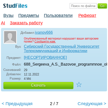
Вузы
Предметы
Пользователи
Реферат
AI
Заказать работу
ivanov666
Добавил:
Опубликованный материал нарушает ваши авторские
права?
Сообщите нам.
Сибирский Государственный Университет
Вуз:
Телекоммуникаций и Информатики
[НЕСОРТИРОВАННОЕ]
Предмет:
688_Sergeeva_A.S._Bazovoe_programmnoe_ob
Файл:
Скачиваний:
29
Добавлен:
12.11.2022
Размер:
4 Мб
☆
Скачать
< Предыдущая
2 / 7
Следующая >