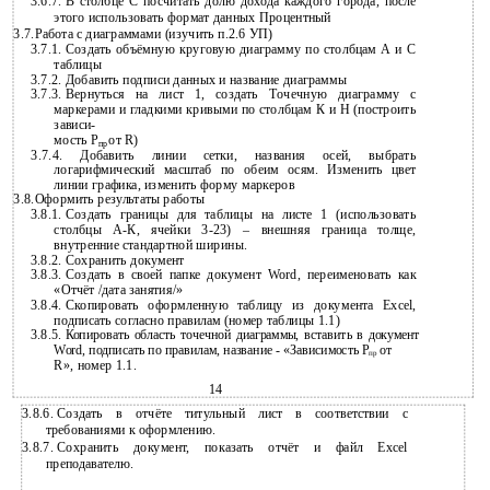
3.6.7.
В столбце С посчитать долю дохода каждого города, после
этого использовать формат данных Процентный
3.7.Работа с диаграммами (изучить п.2.6 УП)
3.7.1.
Создать объёмную круговую диаграмму по столбцам А и С
таблицы
3.7.2.
Добавить подписи данных и название диаграммы
3.7.3.
Вернуться на лист 1, создать Точечную диаграмму с
маркерами и гладкими кривыми по столбцам К и Н (построить
зависи-
мость Р
от R)
пр
3.7.4. Добавить линии сетки, названия осей, выбрать
логарифмический масштаб по обеим осям. Изменить цвет
линии графика, изменить форму маркеров
3.8.Оформить результаты работы
3.8.1.
Создать границы для таблицы на листе 1 (использовать
столбцы
А-К, ячейки 3-23) – внешняя граница толще,
внутренние стандартной ширины.
3.8.2.
Сохранить документ
3.8.3.
Создать в своей папке документ Word, переименовать как
«Отчёт /дата занятия/»
3.8.4.
Скопировать оформленную таблицу из документа Excel,
подписать согласно правилам (номер таблицы 1.1)
3.8.5.
Копировать область точечной диаграммы, вставить в документ
Word, подписать по правилам, название - «Зависимость Р
от
пр
R», номер 1.1.
14
3.8.6.
Создать в отчёте титульный лист в соответствии с
требованиями к оформлению.
3.8.7.
Сохранить документ, показать отчёт и файл Excel
преподавателю.