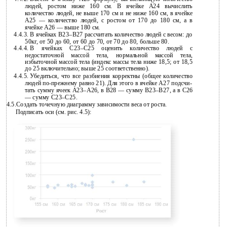
людей, ростом ниже 160 см. В ячейке A24 вычислить
количество людей, не выше 170 см и не ниже 160 см, в ячейке
A25 — количество людей, с ростом от 170 до 180 см, а в
ячейке А26 — выше 180 см.
4.4.3.
В ячейках
В23–В27 рассчитать количество людей с весом: до
50кг, от 50 до 60, от 60 до 70, от 70 до 80, больше 80.
4.4.4.
В ячейках
С23–C25 оценить количество людей с
недостаточной массой тела, нормальной массой тела,
избыточной массой тела (индекс массы тела ниже 18,5; от 18,5
до 25 включительно; выше 25 соответственно).
4.4.5.
Убедиться, что все разбиения корректны (общее количество
людей
по-прежнему равно 21). Для этого в ячейке A27 подсчи-
тать сумму ячеек A23–A26, в B28 — сумму B23–B27, а в C26
— сумму C23–C25.
4.5.Создать точечную диаграмму зависимости веса от роста.
Подписать оси (см. рис. 4.5):