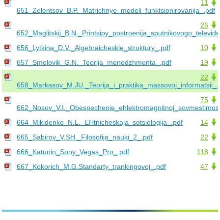
11
651_Zelentsov_B.P._Matrichnye_modeli_funktsionirovanija_.pdf
26
652_Maglitskij_B.N._Printsipy_postroenija_sputnikovogo_televide
656_Lytkina_D.V._Algebraicheskie_struktury_.pdf
10
657_Smolovik_G.N._Teorija_menedzhmenta_.pdf
19
22
658_Markasov_M.JU._Teorija_i_praktika_massovoj_informatsii_.
75
662_Nosov_V.I._Obespechenie_ehlektromagnitnoj_sovmestimost
664_Mikidenko_N.L._EHtnicheskaja_sotsiologija_.pdf
14
665_Sabirov_V.SH._Filosofija_nauki_2_.pdf
22
666_Katunin_Sony_Vegas_Pro_.pdf
118
667_Kokorich_M.G.Standarty_trankingovoj_.pdf
47