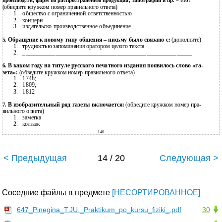
производств, фирм по распространению продукции, типографий и пр. – это:
(обведите кружком номер правильного ответа)
1.
общество с ограниченной ответственностью
2.
концерн
3.
издательско-производственное
объединение
Обращение к новому типу общения – письму было связано с:
(дополните)
5.
1.
трудностью запоминания оратором целого текста
2.
________________________________________________________
В каком году на титуле русского печатного издания появилось слово «га-
6.
зета»:
(обведите кружком номер правильного ответа)
1.
1748;
2.
1809;
3.
1812
В изобразительный ряд газеты включается:
(обведите кружком номер пра-
7.
вильного ответа)
1.
заметка
2.
коллаж
140
< Предыдущая
14 / 20
Следующая >
Соседние файлы в предмете
[НЕСОРТИРОВАННОЕ]
647_Pinegina_T.JU._Praktikum_po_kursu_fiziki_.pdf
30