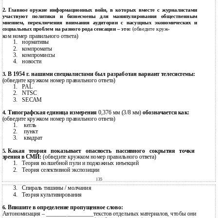
2.
Главное оружие информационных войн, в которых вместе с журналистами
участвуют политики и бизнесмены для манипулирования общественным
мнением, переключения внимания аудитории с насущных экономических и
социальных проблем на разного рода сенсации – это:
(обведите круж-
ком номер правильного ответа)
1.
нормативы
2.
компроматы
3.
компромиссы
4.
новости
В 1954 г. нашими специалистами был разработан вариант телесистемы:
3.
(обведите кружком номер правильного ответа)
1.
РАL
2.
NTSC
3.
SЕСАМ
Типографская единица измерения
0,376 мм (3/8 мм)
обозначается как:
4.
(обведите кружком номер правильного ответа)
1.
кегль
2.
пункт
3.
квадрат
Какая теория показывает опасность пассивного сокрытия точки
5.
зрения в СМИ:
(обведите кружком номер правильного ответа)
1.
Теория волшебной пули и подкожных инъекций
2.
Теория селективной экспозиции
135
3.
Спираль тишины / молчания
4.
Теория культивирования
Впишите в определение пропущенное слово:
6.
Автономизация – ________________текстов отдельных материалов, чтобы они