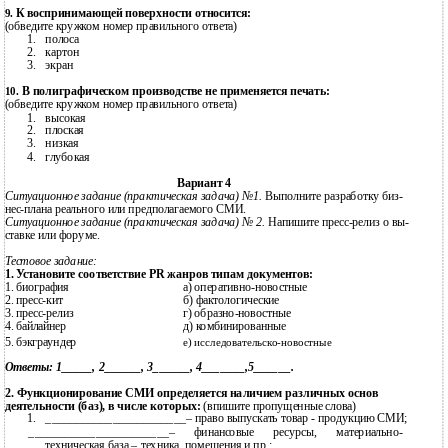
К воспринимающей поверхности относится:
9.
(обведите кружком номер правильного ответа)
1.
полоса
2.
картон
3.
экран
В полиграфическом производстве не применяется печать:
10.
(обведите кружком номер правильного ответа)
1.
высокая
2.
плоская
3.
низкая
4.
глубокая
Вариант 4
Ситуационное задание (практическая задача) №1.
Выполните разработку биз-
нес-плана реального или предполагаемого СМИ.
Ситуационное задание (практическая задача) № 2.
Напишите
пресс-релиз
о вы-
ставке или форуме.
Тестовое задание:
1.
Установите соответствие PR жанров типам документов:
1.
биография
а) оперативно-новостные
2.
пресс-кит
б) фактологические
3.
пресс-релиз
г) образно-новостные
4.
байлайнер
д) комбинированные
5.
бэкграундер
е) исследовательско-новостные
Ответы: 1_____, 2______, 3______, 4_______,5______.
2. Функционирование СМИ определяется наличием различных основ
деятельности (баз), в числе которых:
(впишите пропущенные слова)
1.
_______________________– право выпускать товар - продукцию СМИ;
_______________________– финансовые ресурсы, материально-
техническая база – техника, помещения и пр.;