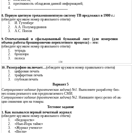
3.
престижность обладания данной информацией;
4.
______________________________
Первую цветную трехкомпонентную систему ТВ предложил в 1900 г.:
8.
(обведите кружком номер правильного ответа)
1.
И. Гутенберг
2.
А.А. Полумордвинов
3.
А.С. Попов
Отпечатанный и сфальцованный бумажный лист (для измерения
9.
объема работы
брошюровочно-переплетного процесса) – это:
(обведите кружком номер правильного ответа)
1.
тетрадь
2.
брошюра
3.
полоса
134
Ризографию включает…
(обведите кружком номер правильного ответа)
10.
1.
цифровая печать
2.
трафаретная печать
3.
глубокая печать
Вариант 5
Ситуационное задание (практическая задача) №1.
Выполните разработку биз-
нес-плана реального или предполагаемого СМИ.
Ситуационное задание (практическая задача) №2.
Напишите
пресс-релиз
об ак-
ции снижения цен на товары.
Тестовое задание
Как назывался первый печатный журнал:
1.
(обведите кружком номер правильного ответа)
1.
«Ведомости»
2.
«Нью-Йорк
таймс»
3.
«Журнал ученого»
4.
«Вести»