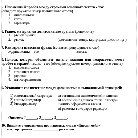
Неизменный пробел между строками основного текста - это:
5.
(обведите кружком номер правильного ответа)
1.
интерлиньяж
2.
кегль
3.
гарнитура
Рынок материалов делится на две группы
(дополните)
6.
1.
рынок бумаги;
2.
рынок _________________ (фотопленки, тонер, картриджи, диски и т.д.).
Как звучит известная фраза:
(вставьте пропущенное слово)
7.
Журналистика – это ___________________ власть.
Полоса, которая обозначает начало издания или подраздела, имеет
8.
пробел в верхней части, - это:
(обведите кружком номер правильного ответа)
1.
концевая полоса
2.
спусковая полоса
3.
рядовая
4.
иллюстрационная
Установите соответствие между должностью и выполняемой функцией:
9.
1)
ответственный секретарь
а) организация экономической политики
2)
главный редактор
б) обеспечение единого стиля иллюстра-
3)
бильдредактор
тивного оформления газеты
в) разметка гонораров редакции
Ответы: 1______, 2______, 3______.
10.
Впишите в определение пропущенные слова:
«Директ-мейл»
– это программа _______________ рассылки