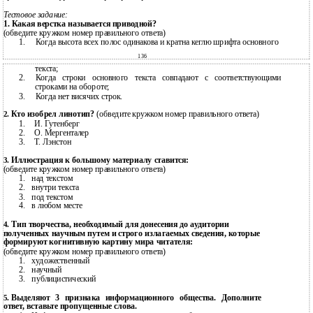
Тестовое задание:
1. Какая верстка называется приводной?
(обведите кружком номер правильного ответа)
1.
Когда высота всех полос одинакова и кратна кеглю шрифта основного
136
текста;
2.
Когда строки основного текста совпадают с соответствующими
строками на обороте;
3.
Когда нет висячих строк.
Кто изобрел линотип?
(обведите кружком номер правильного ответа)
2.
1.
И. Гутенберг
2.
О. Мергенталер
3.
Т. Лэнстон
Иллюстрация к большому материалу ставится:
3.
(обведите кружком номер правильного ответа)
1.
над текстом
2.
внутри текста
3.
под текстом
4.
в любом месте
Тип творчества, необходимый для донесения до аудитории
4.
полученных научным путем и строго излагаемых сведения, которые
формируют когнитивную картину мира читателя:
(обведите кружком номер правильного ответа)
1.
художественный
2.
научный
3.
публицистический
Выделяют 3 признака информационного общества. Дополните
5.
ответ, вставьте пропущенные слова.