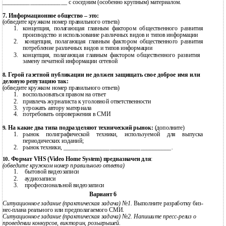
_____________________ с соседним (особенно крупным) материалом.
7. Информационное общество – это:
(обведите кружком номер правильного ответа)
1.
концепция, полагающая главным фактором общественного развития
производство и использование различных видов и типов информации
2.
концепция, полагающая главным фактором общественного развития
потребление различных видов и типов информации
3.
концепция, полагающая главным фактором общественного развития
замену печатной информации сетевой
Герой газетной публикации не должен защищать свое доброе имя или
8.
деловую репутацию так:
(обведите кружком номер правильного ответа)
1.
воспользоваться правом на ответ
2.
привлечь журналиста к уголовной ответственности
3.
угрожать автору материала
4.
потребовать опровержения в СМИ
На какие два типа подразделяют технический рынок:
(дополните)
9.
1.
рынок полиграфической техники, используемой для выпуска
периодических изданий;
2.
рынок техники,
___________________________________.
Формат VHS (Video Home System) предназначен для
:
10.
(обведите кружком номер правильного ответа)
1.
бытовой видеозаписи
2.
аудиозаписи
3.
профессиональной видеозаписи
Вариант 6
Ситуационное задание (практическая задача) №1.
Выполните разработку биз-
нес-плана реального или предполагаемого СМИ.
Ситуационное задание (практическая задача) №2. Напишите пресс-релиз о
проведении конкурсов, викторин, розыгрышей.