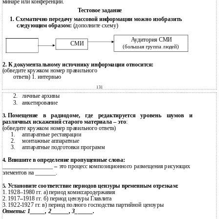
минаре или конференции.
Тестовое задание
1. Схематично передачу массовой информации можно изобразить
следующим образом:
(дополните схему)
Аудитория СМИ
СМИ
(большая группа людей)
2. К документальному источнику информации относится:
(обведите кружком номер правильного
ответа) 1. интервью
131
2.
личные архивы
3.
анкетирование
Помещение в радиодоме, где редактируется уровень шумов и
3.
различных искажений старого материала – это
:
(обведите кружком номер правильного ответа)
1.
аппаратные реставрации
2.
монтажные аппаратные
3.
аппаратные подготовки программ
Впишите в определение пропущенные слова:
4.
_________________
–
это процесс композиционного размещения рисующих
элементов на _______.
Установите соответствие периодов цензуры временным отрезкам:
5.
1.
1928–1980
гг. а) период комиссародержавия
2.
1917
–
1918 гг. б) период цензуры Главлита
3.
1922-1927
гг. в) период полного господства партийной цензуры
Ответы: 1_____, 2______, 3______.