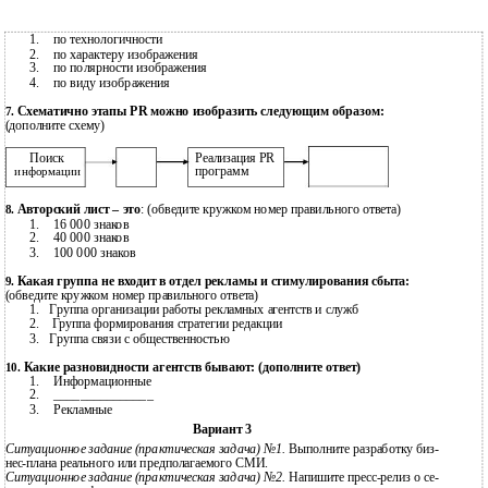
1.
по технологичности
2.
по характеру изображения
3.
по полярности изображения
4.
по виду изображения
Схематично этапы PR можно изобразить следующим образом:
7.
(дополните схему)
Поиск
Реализация PR
программ
информации
Авторский лист – это
: (обведите кружком номер правильного ответа)
8.
1.
16 000 знаков
2.
40 000 знаков
3.
100 000 знаков
Какая группа не входит в отдел рекламы и стимулирования сбыта:
9.
(обведите кружком номер правильного ответа)
1.
Группа организации работы рекламных агентств и служб
2.
Группа формирования стратегии редакции
3.
Группа связи с общественностью
Какие разновидности агентств бывают: (дополните ответ)
10.
1.
Информационные
2.
_______________
3.
Рекламные
Вариант 3
Ситуационное задание (практическая задача) №1.
Выполните разработку биз-
нес-плана реального или предполагаемого СМИ.
Ситуационное задание (практическая задача) №2.
Напишите
пресс-релиз
о се-