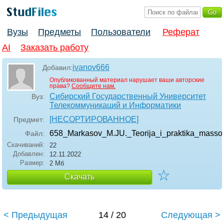
Вузы
Предметы
Пользователи
Реферат
AI
Заказать работу
ivanov666
Добавил:
Опубликованный материал нарушает ваши авторские
права?
Сообщите нам.
Сибирский Государственный Университет
Вуз:
Телекоммуникаций и Информатики
[НЕСОРТИРОВАННОЕ]
Предмет:
658_Markasov_M.JU._Teorija_i_praktika_massov
Файл:
Скачиваний:
22
Добавлен:
12.11.2022
Размер:
2 Мб
☆
Скачать
< Предыдущая
14 / 20
Следующая >