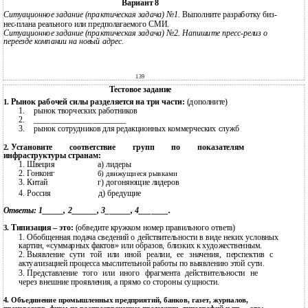
Вариант 8
Ситуационное задание (практическая задача) №1.
Выполните разработку биз-
нес-плана реального или предполагаемого СМИ.
Ситуационное задание (практическая задача) №2. Напишите пресс-релиз о
переезде компании на новый адрес.
139
Тестовое задание
Рынок рабочей силы разделяется на три части:
(дополните)
1.
1.
рынок творческих работников
2.
______________________
3.
рынок сотрудников для редакционных коммерческих служб
Установите соответствие групп по показателям
2.
инфраструктуры странам:
1.
Швеция
а) лидеры
2.
Гонконг
б) движущиеся рывками
3.
Китай
г) догоняющие лидеров
4.
Россия
д) бредущие
Ответы: 1_____, 2______, 3______, 4_______.
Типизация – это:
(обведите кружком номер правильного ответа)
3.
1.
Обобщенная подача сведений о действительности в виде неких условных
картин, «суммарных фактов» или образов, близких к художественным.
2.
Выявление сути той или иной реалии, ее значения, перспектив с
актуализацией процесса мыслительной работы по выявлению этой сути.
3.
Представление того или иного фрагмента действительности не
через внешние проявления, а прямо со стороны сущности.
4.
Объединение промышленных предприятий, банков, газет, журналов,