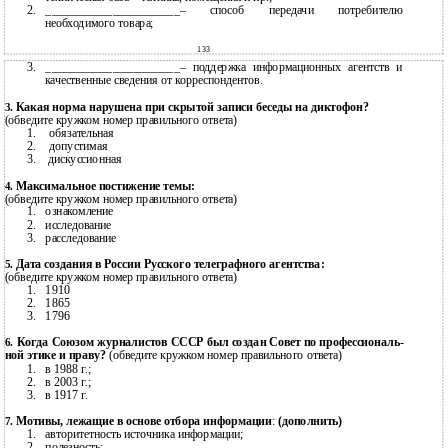
2.
______________________– способ передачи потребителю
необходимого товара;
133
3.
______________________– поддержка информационных агентств и
качественные сведения от корреспондентов.
Какая норма нарушена при скрытой записи беседы на диктофон?
3.
(обведите кружком номер правильного ответа)
1.
обязательная
2.
допустимая
3.
дискуссионная
Максимальное постижение темы:
4.
(обведите кружком номер правильного ответа)
1.
ознакомление
2.
исследование
3.
расследование
Дата создания в России Русского телеграфного агентства:
5.
(обведите кружком номер правильного ответа)
1.
1910
2.
1865
3.
1796
Когда Союзом журналистов СССР был создан Совет по профессиональ-
6.
ной этике и праву?
(обведите кружком номер правильного ответа)
1.
в 1988 г.;
2.
в 2003 г.;
3.
в 1917 г.
Мотивы, лежащие в основе отбора информации
:
(дополнить)
7.
1.
авторитетность источника информации;
2.
полезность;