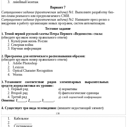
3.
линейный монтаж
Вариант 7
Ситуационное задание (практическая задача) №1.
Выполните разработку биз-
нес-плана реального или предполагаемого СМИ.
Ситуационное задание (практическая задача) №2.
Напишите
пресс-релиз
о
внедрении в работу организации новых программ, систем автоматизации.
Тестовое задание
Темой первой русской газеты Петра Первого «Ведомости» стала:
1.
(обведите кружком номер правильного ответа)
1.
Культурная жизнь России
2.
Северная война
3.
Научная информация
Программа для оптического распознавания образов:
2.
(обведите кружком номер правильного ответа)
1.
Adobe Photoshop
2.
Lexicon
3.
Optical Character Recognition
4.
Worms
Установите соответствие рядов элементарных выразительных
3.
средств журналистики их уровню:
1.
Первый ряд
а) нормативы
2.
Второй ряд
б) фактологические единицы
4.
Третий ряд
д) слой оценочной информации
Ответы: 1_____, 2______, 3______.
4. Существует три вида телевидения:
(впишите недостающий элемент)
138
1.
Кабельное
2.
__________
3.
Спутниковое