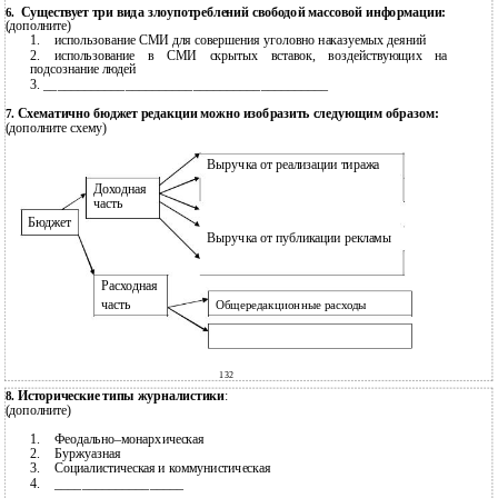
Существует три вида злоупотреблений свободой массовой информации:
6.
(дополните)
1.
использование СМИ для совершения уголовно наказуемых деяний
2.
использование в СМИ скрытых вставок, воздействующих на
подсознание людей
3.
__________________________________________
Схематично бюджет редакции можно изобразить следующим образом:
7.
(дополните схему)
Выручка от реализации тиража
Доходная
часть
Бюджет
Выручка от публикации рекламы
Расходная
часть
Общередакционные расходы
132
Исторические типы журналистики
:
8.
(дополните)
1.
Феодально–монархическая
2.
Буржуазная
3.
Социалистическая и коммунистическая
4.
___________________