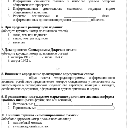
1.
Информация становится главным и наиболее ценным ресурсом
общественного прогресса.
2.
Информационная деятельность становится ведущим видом
общественной практики.
3.
Развитие технической и __________________ базы
информационных процессов определяют ___________общества.
При продаже в розницу цена издания:
6.
(обведите кружком номер правильного ответа)
1.
ниже, чем при подписке
2.
выше, чем при подписке
3.
такая же
Дата принятия Совнаркомом Декрета о печати
7.
(обведите кружком номер правильного ответа)
1. октябрь 1917 г.
2. июль 1924 г.
3. август 1942 г.
137
8. Впишите в определение пропущенное определяемое слово:
_____________– образ газеты, телерадиопрограммы, информационного
вестника, устойчивое представление, которое складывается у пользователя их
информацией о периодическом издании: его характере, позиции и взглядах,
особенностях содержания, оформления и других признаках и чертах.
В
редакционно-издательском маркетинге различают два вида информа-
9.
ционных ниш:
(расшифруйте, что они означают)
1.
Вертикальные (____________________________________________)
2.
Горизонтальные ____________________________________________)
Синоним термина «комбинированные съемки»
:
10.
(обведите кружком номер правильного ответа)
1.
нелинейный монтаж
2.
внутрикадровый монтаж