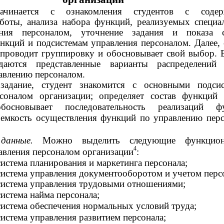
ачинается с ознакомления студентов с содер
боты, анализа набора функций, реализуемых специа
ния персоналом, уточнение задания и показа с
нкций и подсистемам управления персоналом. Далее, 
 проводит группировку и обосновывает свой выбор. 
даются представленные варианты распределений 
авлению персоналом.
задание, студент знакомится с основными подси
соналом организации; определяет состав функций
босновывает последовательность реализаций фу
оемкость осуществления функций по управлению пер
 данные.
Можно выделить следующие функцион
4
авления персоналом организации
:
истема планирования и маркетинга персонала;
истема управления документооборотом и учетом перс
истема управления трудовыми отношениями;
истема найма персонала;
истема обеспечения нормальных условий труда;
истема управления развитием персонала;