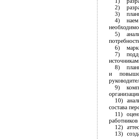
1)
разр
2)
разр
3)
план
4)
наем
необходимо
5)
анал
потребности
6)
марк
7)
подд
источникам
8)
план
и
повыш
руководител
9)
ком
организации
10)
анал
состава пер
11)
оце
работников 
12)
атте
13)
соз