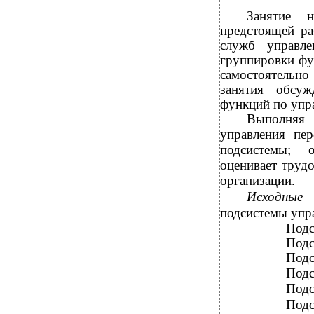
Занятие н
предстоящей ра
служб управле
группировки фу
самостоятельно
занятия обсуж
функций по упр
Выполняя 
управления пер
подсистемы; о
оценивает труд
организации.
Исходные
подсистемы упр
Подс
Подс
Подс
Подс
Подс
Подс