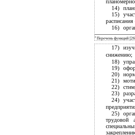
планомерно
14)
план
15)
учас
расписания 
16)
орга
5
Перечень функций [26,
17)
изуч
снижению;
18)
упра
19)
офор
20)
норм
21)
моти
22)
стим
23)
разр
24)
учас
предприяти
25)
орг
трудовой 
специальны
закреплени