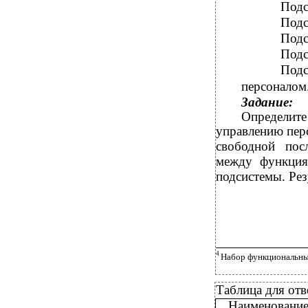
Подс
Подс
Подс
Подс
Подс
персоналом
Задание:
Определите
управлению перс
свободной пос
между функция
подсистемы. Рез
4
Набор функциональных 
Таблица для отв
Наименование