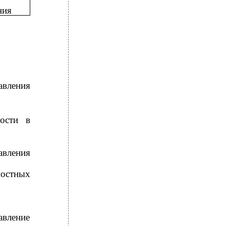
ния
вления
ности в
вления
стных
авление