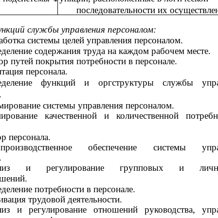
последовательности их осуществле
ункций службы управления персоналом:
аботка системы целей управления персоналом.
деление содержания труда на каждом рабочем месте.
р путей покрытия потребности в персонале.
тация персонала.
еделение функций и оргструктуры службы упра
.
ирование системы управления персоналом.
нирование качественной и количественной потреб
р персонала.
опроизводственное обеспечение системы упра
.
лиз и регулирование групповых и лично
шений.
деление потребности в персонале.
вация трудовой деятельности.
лиз и регулирование отношений руководства, упр