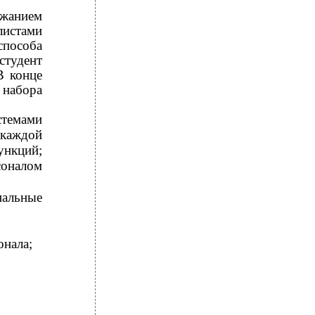
жанием
листами
пособа
студент
В конце
набора
стемами
 каждой
нкций;
соналом
альные
онала;