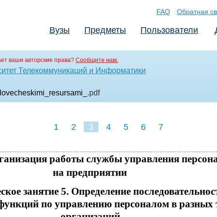
FAQ
Обратная св
Вузы
Предметы
Пользователи
ет ваши авторские права?
Сообщите нам.
ситет Телекоммуникаций и Информатики
lovecheskimi_resursami_
.pdf
1
2
3
4
5
6
7
рганизация работы службы управления персон
на предприятии
ское занятие 5. Определение последовательнос
функций по управлению персоналом в разных 
организаций