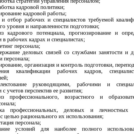
аботка стратегии управления персоналом;
аботка кадровой политики;
ирование кадровой работы;
 и отбор рабочих и специалистов требуемой квалиф
го уровня и направленности подготовки;
из кадрового потенциала, прогнозирование и опре
 в рабочих кадрах и специалистах;
етинг персонала;
ержание деловых связей со службами занятости и 
и персонала;
ирование, организация и контроль подготовки, перепо
ения квалификации рабочих кадров, специали
ей;
плектование руководящими, рабочими и специал
 с учетов перспектив ее развития;
из профессионального, возрастного и образоват
сонала;
нка профессиональных, деловых и личностных к
с целью рационального их использования;
стация персонала;
дание условий для наиболее полного использов