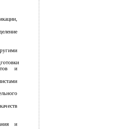
икации,
деление
другими
дготовки
стов и
истами
ельного
ачеств
ания и