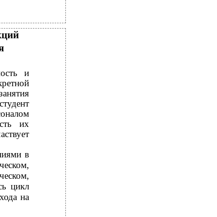
кций
я
ность и
кретной
занятия
студент
соналом
ость их
аствует
ниями в
еском,
ческом,
сь цикл
хода на