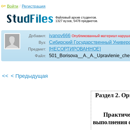
Войти
/
Регистрация
Файловый архив студентов.
1327 вузов, 5478 предметов.
ivanov666
Добавил:
Опубликованный материал наруша
Сибирский Государственный Универ
Вуз:
[НЕСОРТИРОВАННОЕ]
Предмет:
501_Borisova__A._A._Upravlenie_che
Файл:
<<
< Предыдущая
Раздел 2. О
Практиче
выполнения 