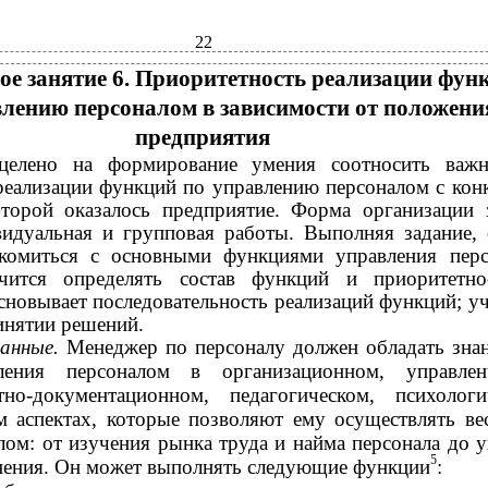
22
ое занятие 6. Приоритетность реализации фун
влению персоналом в зависимости от положени
предприятия
ацелено на формирование умения соотносить важ
реализации функций по управлению персоналом с кон
оторой оказалось предприятие. Форма организации 
идуальная и групповая работы. Выполняя задание, 
акомиться с основными функциями управления пер
учится определять состав функций и приоритетн
сновывает последовательность реализаций функций; уч
инятии решений.
данные.
Менеджер по персоналу должен обладать зна
ления персоналом в организационном, управленч
но-документационном, педагогическом, психологи
м аспектах, которые позволяют ему осуществлять ве
лом: от изучения рынка труда и найма персонала до у
5
нения. Он может выполнять следующие функции
: