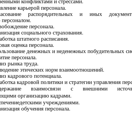
венными конфликтами и стрессами.
вление карьерой персонала.
ласование распорядительных и иных докумен
 персоналом.
обождение персонала.
низация социального страхования.
аботка штатного расписания.
овая оценка персонала.
льзование денежных и неденежных побудительных си
итие персонала.
из рынка труда.
юдение этических норм взаимоотношений.
из кадрового потенциала.
аботка кадровой политики и стратегии управления пер
держание взаимосвязи с внешними источн
ющими организацию кадрами.
печениедетскими учреждениями.
низация обучения персонала.