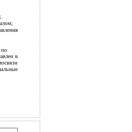
;
алом;
авления
 по
авлен в
мосвязи
нальные