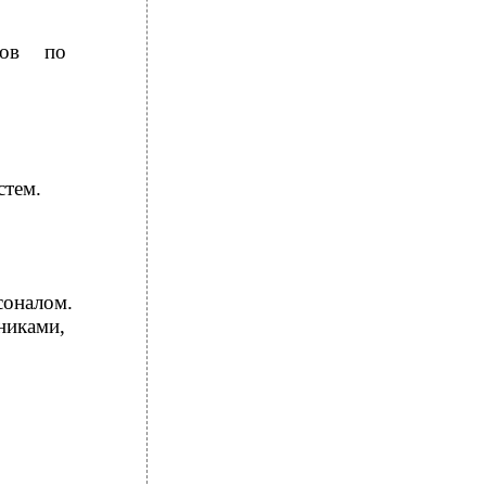
тов по
стем.
соналом.
иками,