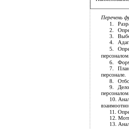
Перечень ф
1.
Разр
2.
Опре
3.
Выбо
4.
Адап
5.
Опр
персоналом
6.
Форм
7.
Пла
персонале.
8.
Отбо
9.
Дел
персоналом
10.
Ана
взаимоотно
11.
Опре
12.
Моти
13.
Ана