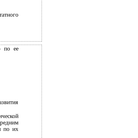
татного
р по ее
азвития
ической
редним
ы по их