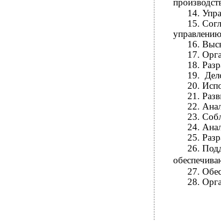
производст
14.
Упра
15.
Сог
управлению
16.
Высв
17.
Орга
18.
Разр
19.
Дел
20.
Испо
21.
Разв
22.
Анал
23.
Собл
24.
Анал
25.
Разр
26.
Под
обеспечива
27.
Обес
28.
Орга