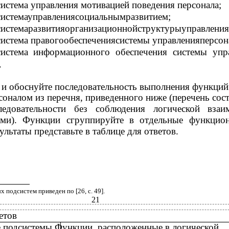
истема управления мотивацией поведения персонала;
истемауправлениясоциальнымразвитием;
истемаразвитияорганизационнойструктурыуправления
истема правогообеспечениясистемы управленияперсон
истема информационного обеспечения системы упр
.
 и обоснуйте последовательность выполнения функций
оналом из перечня, приведенного ниже (перечень сост
ледовательности без соблюдения логической взаи
ми). Функции сгруппируйте в отдельные функцио
ультаты представьте в таблице для ответов.
подсистем приведен по [26, с. 49].
21
етов
 подсистемы Функции, расположенные в логической