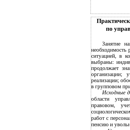
Практическ
по упра
Занятие н
необходимость 
ситуацией, в к
выбраны: индив
продолжает зн
организации; 
реализации; обо
в групповом пр
Исходные 
области управ
правовом, учет
социологическо
работ с персона
пенсию и уволь