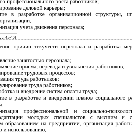
го профессионального роста работников;
ирование деловой карьеры;
тие в разработке организационной структуры, ш
организации;
низация учета движения персонала;
 с. 45-46]
ение причин текучести персонала и разработка ме
вление занятостью персонала;
мление приема, перевода и увольнения работников;
ирование трудовых процессов;
вация труда работников;
улирование труда работников;
аботка и внедрение систем оплаты труда;
тие в разработке и внедрении планов социального р
я;
анизация профессиональной и
социально-психолог
адаптации молодых специалистов с высшим и с
м образованием на предприятии, организация работ
ю и использованию;