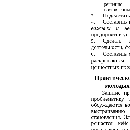
решению
поставленны
Подсчитать
3.
Составить
4.
важных и не
предприятии ус
Сделать
5.
деятельности, ф
Составить 
6.
раскрываются 
ценностных пре
Практическо
молодых
Занятие пр
проблематику 
обсуждаются в
выстраиванию 
становления. З
решается кей
предложенное р