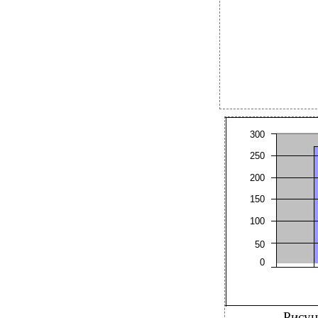
300
250
200
150
100
50
0
Рисун