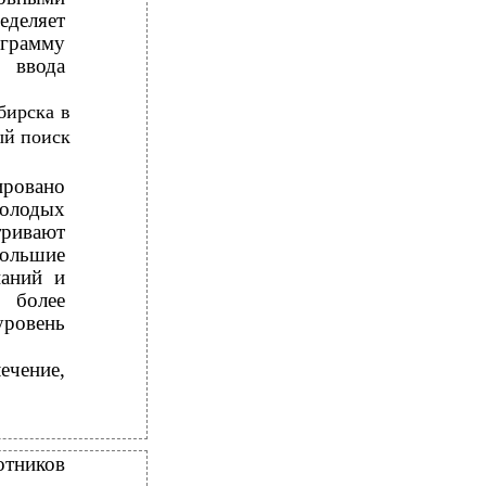
еделяет
ограмму
 ввода
бирска в
ый поиск
ировано
молодых
тривают
большие
наний и
 более
уровень
ечение,
тников