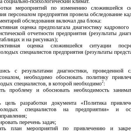
а социально-психологический климат.
ботки мероприятий по изменению сложившейся си
ния персоналом предприятия провела обследование ка
ментарий обследования включал два блока:
ктивная оценка предполагала диагностику кадрового 
истической отчетности предприятия (результаты диаг
таблицах и на рисунках);
ъективная оценка сложившейся ситуации посре
олодых специалистов предприятия (результаты предст
шись с результатами диагностики, проведенной 
соналом, необходимо обосновать политику привле
2
одых специалистов, в которой необходимо
:
ить проблему и обосновать необходимость занима
ь цель разработки документа «Политика привлеч
молодых специалистов на предприятии» и ос
аправления;
ровать перечень задач;
тать план мероприятий по привлечению и закре