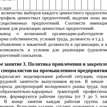
х задач
 количество выборов каждого ценностного предпочтен
 профиль ценностных предпочтений, выделяя зоны
зн
существенных
предпочтений. Соотнести имеющи
ловия для реализации ценностных предпочтений.
 вывод о возможной
организации-работодателе
орма собственности, условия труда, должность и т.д.).
объявление о вакантной должности в организации, в 
возможность и условия для реализации (удовлетв
дпочтений соискателя.
е занятие 3. Политика привлечения и закрепл
 специалистов на промышленном предприяти
едполагает моделирование рабочей ситуации, отр
трудовой занятости выпускников вузов. В начале 
опросы диспропорций молодежного рынка труда; по
образовательно-карьерных траекторий профессион
атем, формируются рабочие группы (от 3 до 5 чел
с. В конце занятия каждая рабочая группа за
ешение. Выполняя задание, студент знакомится с ос