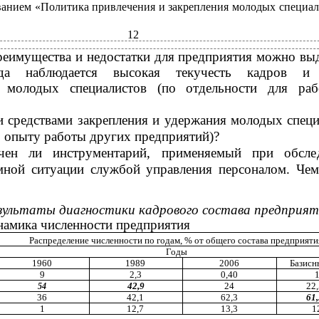
ванием «Политика привлечения и закрепления молодых специал
12
реимущества и недостатки для предприятия можно выд
гда наблюдается высокая текучесть кадров и
ь молодых специалистов (по отдельности для ра
и средствами закрепления и удержания молодых специ
 опыту работы других предприятий)?
очен ли инструментарий, применяемый при обсле
мной ситуации службой управления персоналом. Че
зультаты диагностики кадрового состава предприят
намика численности предприятия
Распределение численности по годам, % от общего состава предприяти
Годы
1960
1989
2006
Базисн
9
2,3
0,40
42,9
24
22
54
36
42,1
62,3
61
1
12,7
13,3
1