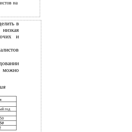
истов на
елить в
 низкая
бочих и
алистов
довании
м можно
ия
я
ый год
1
,50
,50
2