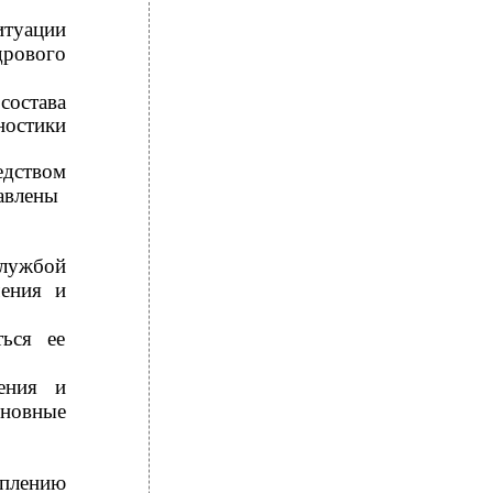
туации
дрового
состава
ностики
дством
авлены
службой
чения и
ться ее
ения и
новные
плению