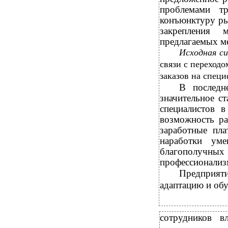
проблемами тр
конъюнктуру ры
закрепления 
предлагаемых м
Исходная с
связи с переход
заказов на спец
В последн
значительное с
специалистов 
возможность ра
заработные пл
наработки ум
благополучных 
профессионализ
Предприяти
адаптацию и об
сотрудников в