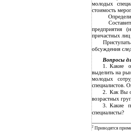
молодых специ
стоимость мероп
Определи
Состави
предприятия (н
причастных лиц 
Приступат
обсуждения сле
Вопросы д
1.
Какие о
выделить на ры
молодых сотру
специалистов. О
2.
Как Вы 
возрастных груп
3.
Какие п
специалисты?
2
Приводятся приме