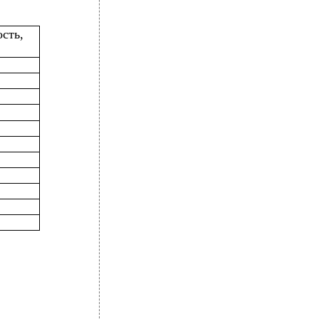
сть,
0
3
0