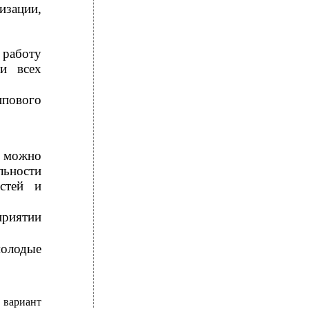
изации,
 работу
ти всех
пового
 можно
льности
стей и
приятии
олодые
 вариант