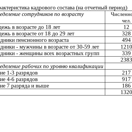
актеристика кадрового состава (на отчетный период)
еделение сотрудников по возрасту
Численно
чел.
ежь в возрасте до 18 лет
12
ежь в возрасте от 18 до 29 лет
328
дники пенсионного возраста
494
дники - мужчины в возрасте от 30-59 лет
121
дники - женщины всех возрастных групп
339
о
238
еделение рабочих по уровню квалификации
ие 1-3 разрядов
217
ие 4-6 разрядов
917
ие 7 разряда и выше
186
о
132