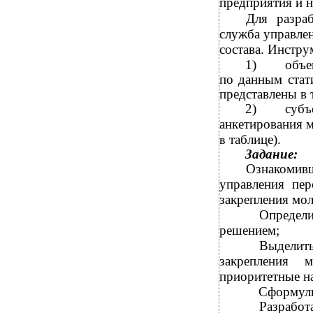
предприятия и н
Для разра
служба управле
состава. Инстру
1)
объе
по данным стат
представлены в 
2)
суб
анкетирования м
таблице).
в
Задание:
Ознакомив
управления пер
закрепления мол
Определ
решением;
Выделит
закрепления 
приоритетные н
Сформули
Разрабо