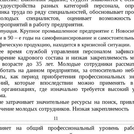
удоустройства разных категорий персонала, опр
нка труда по ряду специальностей, обосновывает пр
молодых специалистов, оценивает возможность
ероприятий в работу предприятия.
итуация
. Крупное промышленное предприятие г. Новоси
ом в 90 – е годы на самофинансирование и самостоятельн
ифическую продукцию, находится в кризисной ситуации.
ее время службой управления персоналом зафикс
тарение кадрового состава и низкая закрепляемость 
в возрасте до 35 лет. Молодые сотрудники рассма
ботать на данном предприятии, за относительно не
аты, как период приобретения профессиональных з
ений, которые впоследствии можно применять в
организациях, где изначально требуется высокий 
ма.
е затрачивает значительные ресурсы на поиск, привл
учение молодых сотрудников. Низкая закрепляемость
11
лияет на общий профессиональный уровень рабо