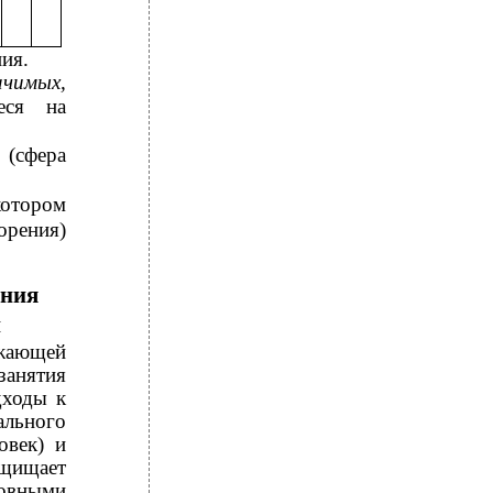
ия.
ачимых,
еся на
 (сфера
котором
орения)
ения
и
ажающей
занятия
дходы к
ального
овек) и
щищает
новными