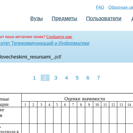
FAQ
Обратная св
Вузы
Предметы
Пользователи
ет ваши авторские права?
Сообщите нам.
ситет Телекоммуникаций и Информатики
lovecheskimi_resursami_
.pdf
1
2
3
4
5
6
7
Оценки значимости
тные
ации
1
2
3
4
5
6
7
8
9
10
11
12
13
14
ее
 в
ь
подхода к