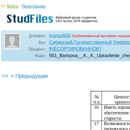
Войти
/
Регистрация
Файловый архив студентов.
1327 вузов, 5478 предметов.
ivanov666
Добавил:
Опубликованный материал наруша
Сибирский Государственный Универ
Вуз:
[НЕСОРТИРОВАННОЕ]
Предмет:
501_Borisova__A._A._Upravlenie_che
Файл:
<<
< Предыдущая
№
Ценнос
п.п.
ориент
16
Иметь хорош
обеспечение
старости
17
Возможност
творческого 