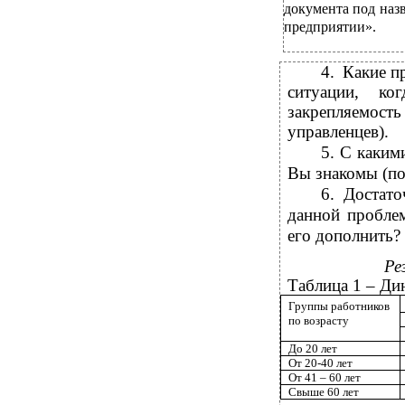
документа под наз
предприятии».
4.
Какие п
ситуации, ко
закрепляемост
управленцев).
5.
С каким
Вы знакомы (по
6.
Достат
данной пробле
его дополнить?
Ре
Таблица 1 – Ди
Группы работников
по возрасту
До 20 лет
От 20-40 лет
От 41 – 60 лет
Свыше 60 лет