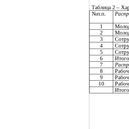
Таблица 2 – Хар
№п.п.
Распр
1
Молод
2
Молод
3
Сотру
4
Сотру
5
Сотру
6
Итог
7
Распр
8
Рабоч
9
Рабоч
10
Рабоч
Итог