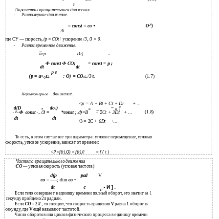
г
Параметры вращательного движения
-
Равномерное движение.
6
= const = со •
О-
)
At
где СУ — скорость,
(р
=
COt \
ускорение
/3, /3 = 0.
-
Равнопеременное движение.
йср
da)
п
Ф const Ф СО;
= const = р ;
dt
dt
р е
(p = a>
t±
; О) = СО
±/3
t.
(1.7)
Q
0
движение.
Неравномерное
<p = A + Bt + Ct + Dr
+ ...
d(D
do.)
„
_ _
~ „ ?
п
l
(1.8)
-^-Ф
const -, /3 =
*const
;.d)=B
+ 2Ct + 3Dt
+ ...
dt
dt
/3 = 2C +
6Dt
+...
To есть, в этом случае все три параметра: угловое перемещение, угловая
скорость, угловое ускорение, зависят от времени:
<P=f{t),Q) = f{t),0
= f { t )
Частота вращательного движения
СО
— угловая скорость (угловая частота)
d(p
pad
V
со
= —-; dim
со -
- И ] .
dt
с
с
Если тело совершает в единицу времени полный оборот, это значит за 1
секунду пройдено 2л радиан.
Если
СО
=
2
Л
, то говорят, что скорость вращения
V
равна
1
оборот
в
секунду, где
V ещё
называют частотой.
Число оборотов или циклов физического процесса в единицу времени