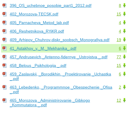
396_OS_uchebnoe_posobie_part1_2012.pdf
8
402_Morozova-TECSK.pdf
15
405_Parnacheva_Metod_lab.pdf
4
406_Reshetnikova_RYiKR.pdf
4
409_Arhipov_Chuhrov-diskr_soobsch_Monografiya.pdf
19
41_Astakhov_v._M._Mekhanika_.pdf
6
457_Andrusevich _Antenno-fidernye _Ustrojstva _.pdf
77
458_Belous _Psikhologija _.pdf
15
459_Zaslavskij, _Borodikhin. _Proektirovanie _Uchastka
6
_.pdf
463_Lebedenko, _Programmnoe _Obespechenie _Ofisa
2
_.pdf
465_Morozova _Administrirovanie _Gibkogo
12
_Kommutatora _.pdf