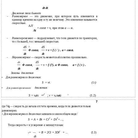
dt dt
Движение тела бывает
-
Равномерное
— это движение, при котором путь изменяется в
единицу времени на одну и ту же величину. Это изменение называется
скоростью.
АЛ'
= const
= v, при этом
а
— и.
At
-
Равнопеременное
— подразумевает, что тело движется по траектории,
то с большей, то с меньшей скоростью.
dS
^
dS
—
Ф const,
— = v = f ( / ) , а = const.
dt
dt
-
Неравномерное
— скорость меняется абсолютно произвольно.
dS
dS
Ф const
,
а = f ( t ) .
—
—-
= v =
f (?), а Ф const,
dt
dt
Законы
движения
•
Для равномерного движения:
S
= vt.
(l.i)
•
движения:
Для равнопеременного
2
at
S = v
t±
;
v = v
±at;
'
(1.2)
0
0
7
где V
q
— скорость до начала отсчета времени, когда тело движется только
равномерно.
• Для неравномерного движения
запишем в самом общем виде/
2
3
S = A + Bt + Ct
+ Dt
+...,
Тогда скорость
v
и ускорение
а
запишутся как:
2
=
—
+ ...
= B + 2Ct + 3Dt
(1.3)
v
dt