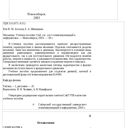
Новосибирск
2003
УДК 531 (075. 8:51)
Ктн В. М. Астахов, Е. А. Шишикина
Механика: Учебное пособие /Сиб. гос. ун-т телекоммуникаций и
информатики. — Новосибирск, 2003. — 30 с.
В
учебном пособии рассматриваются наиболее распространённые
понятия, характеристики и законы механики. Отдельно описываются разделы
механики: такие как кинематика и динамика. Анализируются основные виды
движения: равномерное, равнопеременное и неравномерное как для
вращательного, так и для поступательного движения. Обсуждаются понятия
работы, энергии и мощности, и доказывается взаимосвязь этих характеристик.
Специальное внимание уделяется законам сохранения энергии и импульса.
В
заключении приводится аналоговая таблица характеристик и формул
механики поступательного и вращательного движения.
Учебное пособие предназначено для студентов дневной, заочной и
дистанционной форм обучения направления 654400.
Кафедра физики
Таблиц — 1, рисунков —
25.
Рецензенты: В. Н. Холявко, А. И. Никифоров
Утверждено редакционно-издательским советом СибГУТИ в качестве
учебного пособия
Сибирский государственный университет
©
телекоммуникаций и информатики, 2003 г.
3
Оглавление
1 КИНЕМАТИКА