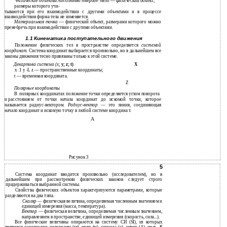
Физические объекты Абсолютно твердое тело
— физический объект,
размеры которого учи-
тываются при его взаимодействии с другими объектами и в процессе
взаимодействия форма тела не изменяется.
Материальная точка
— физический объект, размерами которого можно
пренебречь при взаимодействии с другими объектами.
1.1 Кинематика поступательного движения
Положение физических тел в пространстве определяется
системой
координат.
Система координат выбирается произвольно, но в дальнейшем все
законы движения тесно привязаны только к этой системе.
Декартова система (х;
у; z; t)
X
х .1 у -L z — пространственные координаты;
t — временная координата.
Z
Полярные координаты
В
полярных координатах положение точки определяется углом поворота
и
расстоянием от точки начала координат до искомой точки, которое
называется
радиус-вектором.
Радиус-вектор
— это линия, соединяющая
начало координат и искомую точку в любой системе координа т.
А
Рисунок 3
5
Система координат вводится произвольно (исследователем), но в
дальнейшем при рассмотрении физических законов следует строго
придерживаться выбранной системы.
Свойства физических объектов характеризуются параметрами, которые
разделяются на два типа.
Скаляр —
физическая величина, определяемая численным значением и
единицей измерения (масса, температура).
Вектор
— физическая величина, определяемая численным значением,
направлением в пространстве, единицей измерения (скорость, сила...).
Все физические величины опираются на систему СИ (SI), из которых