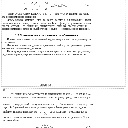
2
dv
,dS.
-„
,„
d
d
S
(1.4)
— = — ( — ) = — - = 2С + 6
Dt +...
dt
dt
dt
dt
Таким образом, получаем, что
S,v,
а
— являются функциями времени,
для неравномерного движения.
Здесь можно отметить, что по виду формулы, описывающей закон
движения, можно определить тип движения. Если в формуле пуги время стоит в
первой степени, то движение равномерное; если во второй степени —
равнопеременное; если в третьей степени и более — неравномерное движение.
1.2
Кинематика вращательного движения
Вращательное движение можно наблюдать на вращении диска, на котором
стоит метка.
Движение метки на диске подчиняется любому из указанных ранее
законов поступательного движения.
Путь, пройденный меткой по траектории, прямо соответствует углу между
радиус-векторами, определяющими начальное и конечное положение метки.
Рисунок 3
8
Если движение осуществляется по окружности, то
углом
поворота
или
называется отношение пути, пройденного по окруж-
угловым
перемещением
S
ности,
к радиусу этой
окружности или
<р =
— \
поскольку
то
г = const,
г
<р ~ S •
Единицей измерения углового перемещения (размерность, в даль-
нейшем dimension) является ф
р _
_ ур
)] (радиан) — безразмерная ве-
т (
а(
[м]
личина. Она обычно пишется как указатель на вращательное движение. Тогда
полный оборот:
2
Ш
„
(1.5)
д> = ~— = 2п.