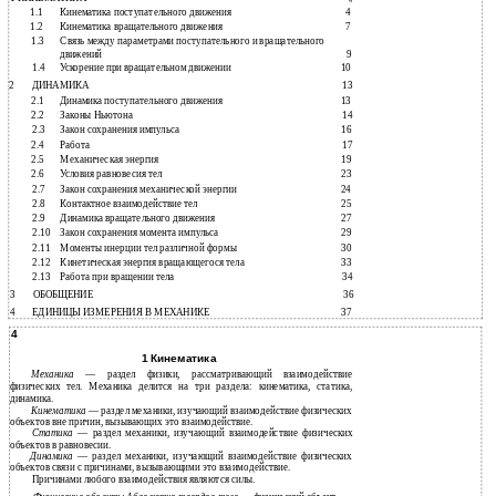
4
1.1
Кинематика поступательного движения
4
1.2
Кинематика вращательного движения
7
1.3
Связь между параметрами поступательного и вращательного
движений
9
1.4
Ускорение при вращательном движении
10
2
ДИНАМИКА
13
2.1
Динамика поступательного движения
13
2.2
Законы Ньютона
14
2.3
Закон сохранения импульса
16
2.4
Работа
17
2.5
Механическая энергия
19
2.6
Условия равновесия тел
23
2.7
Закон сохранения механической энергии
24
2.8
Контактное взаимодействие тел
25
2.9
Динамика вращательного движения
27
2.10
Закон сохранения момента импульса
29
2.11
Моменты инерции тел различной формы
30
2.12
Кинетическая энергия вращающегося тела
33
2.13
Работа при вращении тела
34
3
ОБОБЩЕНИЕ
36
4
ЕДИНИЦЫ ИЗМЕРЕНИЯ В МЕХАНИКЕ
37
4
1 Кинематика
Механика
— раздел физики, рассматривающий взаимодействие
физических тел. Механика делится на три раздела: кинематика, статика,
динамика.
Кинематика
— раздел механики, изучающий взаимодействие физических
объектов вне причин, вызывающих это взаимодействие.
Статика
— раздел механики, изучающий взаимодействие физических
объектов в равновесии.
Динамика
— раздел механики, изучающий взаимодействие физических
объектов связи с причинами, вызывающими это взаимодействие.
Причинами любого взаимодействия являются силы.