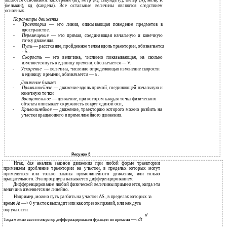
являются основными: килограмм (кг), метр (м), секунда (с), ампер (А), моль, К
(кельвин), кд (кандела). Все остальные величины являются следствием
основных.
Параметры движения
-
Траектория
— это линия, описывающая поведение предметов в
пространстве.
-
Перемещение
— это прямая, соединяющая начальную и конечную
точку движения.
-
Путь
— расстояние, пройденное телом вдоль траектории, обозначается
- 5 .
-
Скорость
— это величина, численно показывающая, на сколько
изменяется путь в единицу времени, обозначается — V.
-
Ускорение
— величина, численно определяющая изменение скорости
в единицу
времени, обозначается — а .
Движение
бывает
-
Прямолинейное
— движение вдоль прямой, соединяющей начальную и
конечную точки:
Вращательное
— движение, при котором каждая точка физического
объекта описывает окружность вокруг единой оси,
-
Криволинейное
— движение, траекторию которого можно разбить на
участки вращающего и прямолинейного движения.
Рисунок 3
Итак,
для
анализа законов движения при любой форме траектории
применяем дробление траектории на участки, в пределах которых могут
применяться или только законы прямолинейного движения, или только
вращательного. Эта процедура называется дифференцированием.
Дифференцирование любой физической величины применяется, когда эта
величина изменяется не линейно.
Например, можно путь разбить на участки AS , в пределах которых за
время
At
—> 0 участок выгладит или как отрезок прямой, или как дуга
окружности.
d
dt
Тогда можно ввести оператор дифференцирования функции по времени -—: