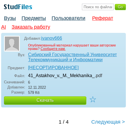
Вузы
Предметы
Пользователи
Реферат
AI
Заказать работу
ivanov666
Добавил:
Опубликованный материал нарушает ваши авторские
права?
Сообщите нам.
Сибирский Государственный Университет
Вуз:
Телекоммуникаций и Информатики
[НЕСОРТИРОВАННОЕ]
Предмет:
41_Astakhov_v._M._Mekhanika_
.pdf
Файл:
Скачиваний:
6
Добавлен:
12.11.2022
Размер:
579 Кб
☆
Скачать
1 / 4
Следующая >