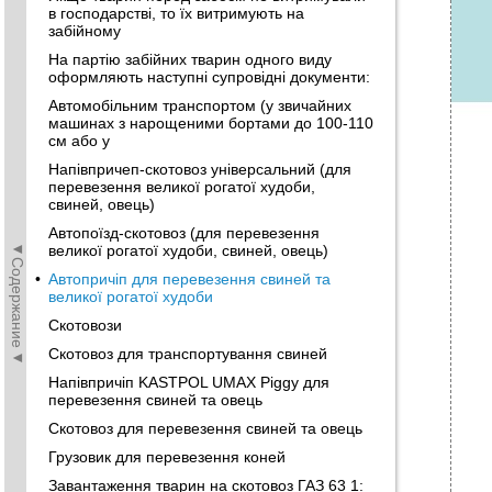
в господарстві, то їх витримують на
забійному
На партію забійних тварин одного виду
оформляють наступні супровідні документи:
Автомобільним транспортом (у звичайних
машинах з нарощеними бортами до 100-110
см або у
Напівпричеп-скотовоз універсальний (для
перевезення великої рогатої худоби,
свиней, овець)
Автопоїзд-скотовоз (для перевезення
◄Содержание◄
великої рогатої худоби, свиней, овець)
•
Автопричіп для перевезення свиней та
великої рогатої худоби
Скотовози
Скотовоз для транспортування свиней
Напівпричіп KASTPOL UMAX Piggy для
перевезення свиней та овець
Скотовоз для перевезення свиней та овець
Грузовик для перевезення коней
Завантаження тварин на скотовоз ГАЗ 63 1: