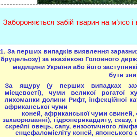
Забороняється забій тварин на м'ясо і
1. За перших випадків виявлення заразних
бруцельозу) за вказівкою Головного держ
медицини України або його заступник
бути зни
. За ящуру (у перших випадках зах
місцевості), чуми великої рогатої 
лихоманки долини Рифт, інфекційної ка
африканської чуми
коней, африканської чуми свиней, си
захворюванні), гідроперикардиту, сказу, 
скрейпі овець, сапу, ензоотичного лімф
енцефаломієліту коней, японського 