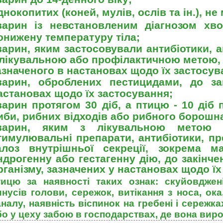
днокопитих (коней, мулів, ослів та ін.), н
варин із невстановленим діагнозом хв
онижену температуру тіла;
варин, яким застосовували антибіотики, а
 лікувальною або профілактичною метою, д
азначеного в настановах щодо їх застосув
варин, оброблених пестицидами, до зак
астановах щодо їх застосування;
варин протягом 30 діб, а птицю - 10 діб 
иби, рибних відходів або рибного борошн
варин, яким з лікувальною метою 
тимулювальні препарати, антибіотики, пр
алоз внутрішньої секреції, зокрема ма
ндрогенну або гестагенну дію, до закінче
рганізму, зазначених у настановах щодо їх
тицю за наявності таких ознак: скуйовджені
инусів голови, сережок, витікання з носа, ока
аналу, наявність віспинок на гребені і сережка
бо у цеху забою в господарствах, де вона вир