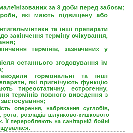
е малеїнізованих за 3 доби перед забоєм;
ороби, які мають підвищену або
нтигельмінтики та інші препарати
о закінчення терміну очікування,
ання;
інчення термінів, зазначених у
після останнього згодовування їм
а;
вводили гормональні та інші
епарати, які пригнічують функцію
ють тиреостатичну, естрогенну,
ння термінів повного виведення з
 застосування;
сть оперення, набрякання суглобів,
, рота, розладів
шлунково-кишкового
х. Її переробляють на санітарній бойні
ощувалася.