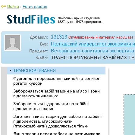
Войти
/
Регистрация
Файловый архив студентов.
1327 вузов, 5478 предметов.
131313
Добавил:
Опубликованный материал нарушает 
Полтавский университет экономики и
Вуз:
Ветеринарно-санитарная экспертиза
Предмет:
ТРАНСПОРТУВАННЯ ЗАБІЙНИХ Т
Файл:
•
ТРАНСПОРТУВАННЯ
Фургон для перевезення свиней та великої
рогатої худоби
Забороняється забій тварин на м'ясо і вони
підлягають знищенню:
Забороняється відправляти на забійні
підприємства тварин:
Заготівля і вивіз тварин для забою на забійні
підприємства, м'ясокомбінати
(птахокомбінати) дозволяються тільки
Якщо тварин перед забоєм не витримували