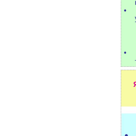
•
•
•