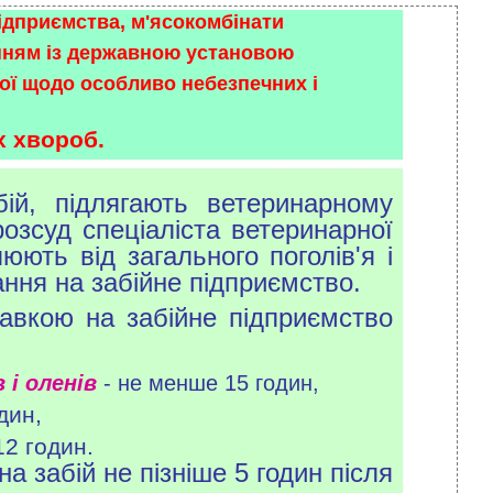
підприємства, м'ясокомбінати
енням із державною установою
ної щодо особливо небезпечних і
х хвороб.
ій, підлягають ветеринарному
озсуд спеціаліста ветеринарної
юють від загального поголів'я і
ання на забійне підприємство.
авкою на забійне підприємство
 і оленів
- не менше 15 годин,
дин,
12 годин.
а забій не пізніше 5 годин після