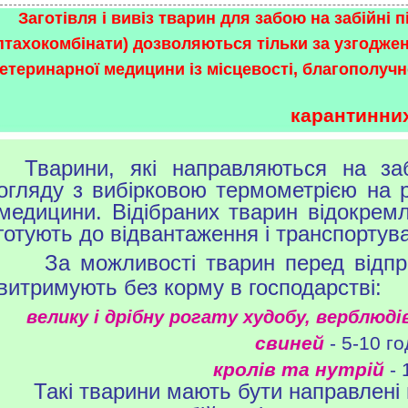
Заготівля і вивіз тварин для забою на забійні 
птахокомбінати) дозволяються тільки за узгодж
етеринарної медицини із місцевості, благополуч
карантинни
Тварини, які направляються на заб
огляду з вибірковою термометрією на р
медицини. Відібраних тварин відокремл
готують до відвантаження і транспортув
За можливості тварин перед відпр
витримують без корму в господарстві:
велику і дрібну рогату худобу, верблюдів
свиней
- 5-10 го
кролів та нутрій
- 
Такі тварини мають бути направлені н