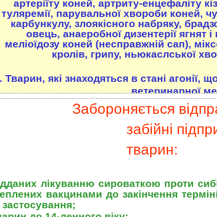
артеріїту коней, артриту-енцефаліту кі
туляремії, парувальної хвороби коней, 
карбункулу, злоякісного набряку, брадзо
овець, анаеробної дизентерії ягнят і
меліоїдозу коней (несправжній сап), мік
кролів, грипу, ньюкаслської хво
. Тварин, які знаходяться в стані агонії, 
ветеринарної м
Забороняється відпр
забійні підп
тварин:
ідданих лікуванню сироваткою проти сибір
еплених вакцинами до закінчення термін
х застосування;
варин до
14-денного віку;