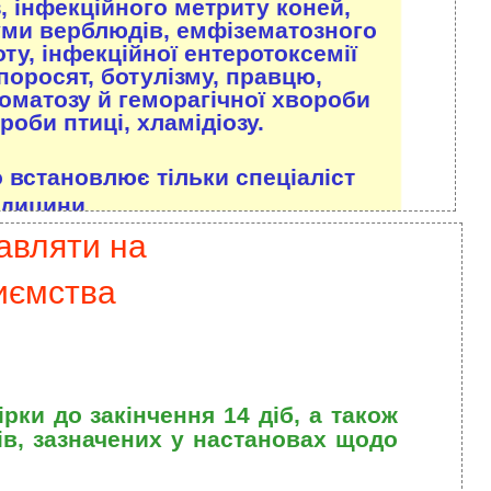
з, інфекційного метриту коней,
чуми верблюдів, емфізематозного
ту, інфекційної ентеротоксемії
 поросят, ботулізму, правцю,
соматозу й геморагічної хвороби
роби птиці, хламідіозу.
що встановлює тільки спеціаліст
едицини.
авляти на
риємства
ки до закінчення 14 діб, а також
ів, зазначених у настановах щодо