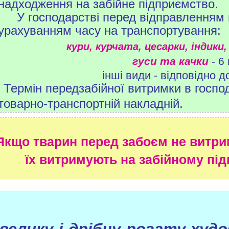
надходження на забійне підприємство.
У господарстві перед відправленням
урахуванням часу на транспортування:
кури, курчата, цесарки, індики
гуси та качки
- 6
інші види - відповідно до
Термін передзабійної витримки в госпо
товарно-транспортній накладній.
Якщо тварин перед забоєм не витрим
їх витримують на забійному підп