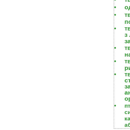
•
о
•
т
п
•
т
з
з
•
т
н
•
т
р
•
т
с
з
а
о
•
п
с
к
а