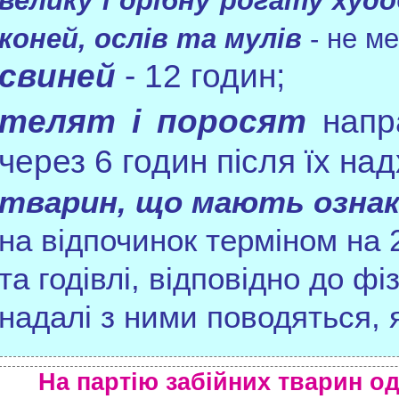
велику і дрібну рогату худо
коней, ослів та мулів
- не м
свиней
- 12 годин;
телят і поросят
напр
через 6 годин після їх на
тварин, що мають озна
на відпочинок терміном на
та годівлі, відповідно до фі
надалі з ними поводяться, 
На партію забійних тварин 