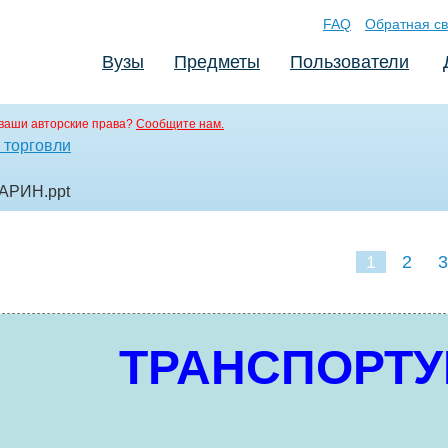
FAQ
Обратная св
Вузы
Предметы
Пользователи
ваши авторские права?
Сообщите нам.
 торговли
ВАРИН
.ppt
1
2
3
ТРАНСПОРТ