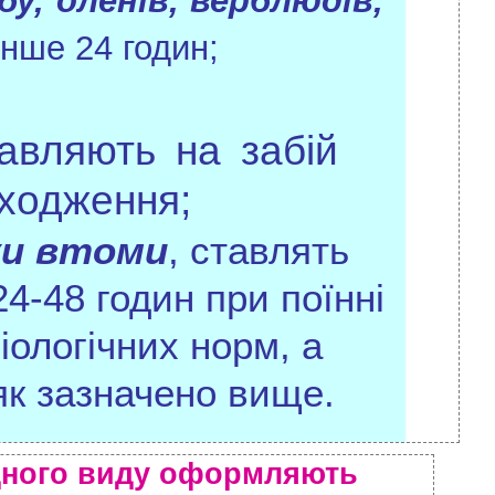
бу, оленів, верблюдів,
енше 24 годин;
авляють на забій
дходження;
ки втоми
, ставлять
24-48
годин при поїнні
зіологічних норм, а
як зазначено вище.
одного виду оформляють