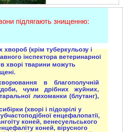
 вони підлягають знищенню:
 хвороб (крім туберкульозу і
авного інспектора ветеринарної
ів хворі тварини можуть
щені.
ворювання в благополучній
худоби, чуми дрібних жуйних,
таральної лихоманки (блутанг),
бірки (хворі і підозрілі у
губчастоподібної енцефалопатії,
ангоїту коней, венесуельського
енцефаліту коней, вірусного