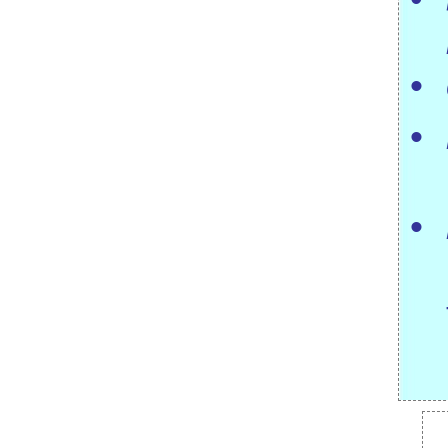
•
•
•