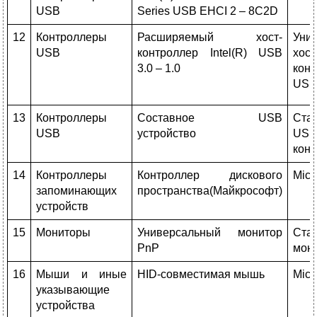
USB
Series USB EHCI 2 – 8C2D
12
Контроллеры
Расширяемый хост-
Уни
USB
контроллер Intel(R) USB
хост
3.0 – 1.0
кон
USB
13
Контроллеры
Составное USB
Ста
USB
устройство
US
кон
14
Контроллеры
Контроллер дискового
Micr
запоминающих
пространства(Майкрософт)
устройств
15
Мониторы
Универсальный монитор
Ста
PnP
мон
16
Мыши и иные
HID-совместимая мышь
Micr
указывающие
устройства