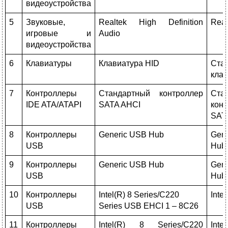
видеоустройства
5
Звуковые,
Realtek High Definition
Real
игровые и
Audio
видеоустройства
6
Клавиатуры
Клавиатура HID
Ста
кла
7
Контроллеры
Стандартный контроллер
Ста
IDE ATA/ATAPI
SATA AHCI
кон
SAT
8
Контроллеры
Generic USB Hub
Gen
USB
Hub
9
Контроллеры
Generic USB Hub
Gen
USB
Hub
10
Контроллеры
Intel(R) 8 Series/C220
Intel
USB
Series USB EHCI 1 – 8C26
11
Контроллеры
Intel(R) 8 Series/C220
Intel