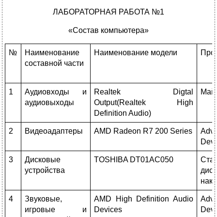
ЛАБОРАТОРНАЯ РАБОТА №1
«Состав компьютера»
№
Наименование
Наименование модели
Про
составной части
1
Аудиовходы и
Realtek Digtal
Май
аудиовыходы
Output(Realtek High
Definition Audio)
2
Видеоадаптеры
AMD Radeon R7 200 Series
Adva
Devi
3
Дисковые
TOSHIBA DT01AC050
Ста
устройства
дис
нако
4
Звуковые,
AMD High Definition Audio
Adva
игровые и
Devices
Devi