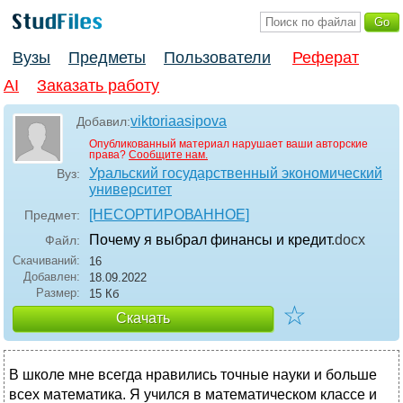
Вузы
Предметы
Пользователи
Реферат
AI
Заказать работу
viktoriaasipova
Добавил:
Опубликованный материал нарушает ваши авторские
права?
Сообщите нам.
Уральский государственный экономический
Вуз:
университет
[НЕСОРТИРОВАННОЕ]
Предмет:
Почему я выбрал финансы и кредит
.docx
Файл:
Скачиваний:
16
Добавлен:
18.09.2022
Размер:
15 Кб
☆
Скачать
В школе мне всегда нравились точные науки и больше
всех математика. Я учился в математическом классе и