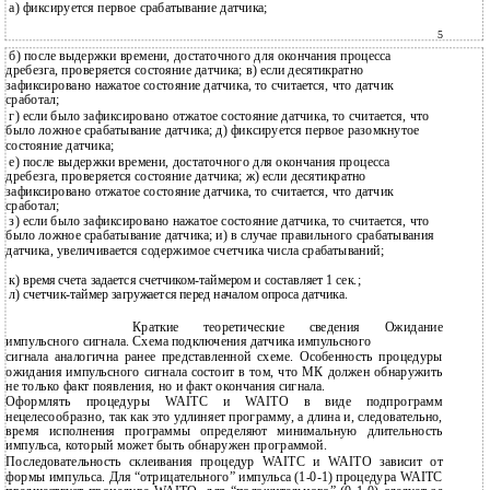
а) фиксируется первое срабатывание датчика;
5
б) после выдержки времени, достаточного для окончания процесса
дребезга, проверяется состояние датчика; в) если десятикратно
зафиксировано нажатое состояние датчика, то считается, что датчик
сработал;
г) если было зафиксировано отжатое состояние датчика, то считается, что
было ложное срабатывание датчика; д) фиксируется первое разомкнутое
состояние датчика;
е) после выдержки времени, достаточного для окончания процесса
дребезга, проверяется состояние датчика; ж) если десятикратно
зафиксировано отжатое состояние датчика, то считается, что датчик
сработал;
з) если было зафиксировано нажатое состояние датчика, то считается, что
было ложное срабатывание датчика; и) в случае правильного срабатывания
датчика, увеличивается содержимое счетчика числа срабатываний;
к) время счета задается счетчиком-таймером и составляет 1 сек.;
л) счетчик-таймер загружается перед началом опроса датчика.
Краткие теоретические сведения Ожидание
импульсного сигнала. Схема подключения датчика импульсного
сигнала аналогична ранее представленной схеме. Особенность процедуры
ожидания импульсного сигнала состоит в том, что МК должен обнаружить
не только факт появления, но и факт окончания сигнала.
Оформлять процедуры WAITC и WAITO в виде подпрограмм
нецелесообразно, так как это удлиняет программу, а длина и, следовательно,
время исполнения программы определяют минимальную длительность
импульса, который может быть обнаружен программой.
Последовательность склеивания процедур WAITC и WAITO зависит от
формы импульса. Для “отрицательного” импульса (1-0-1) процедура WAITC