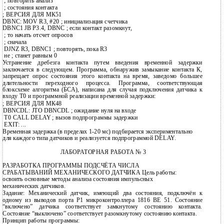
;
повторить анализ
;
состояния контакта
;
ВЕРСИЯ ДЛЯ МК51
DBNC: MOV R3, #20 ; инициализация счетчика
DBNC1 JB P3.4, DBNC ; если контакт разомкнут,
;
то начать отсчет опросов
;
сначала
DJNZ R3, DBNC1 ; повторять, пока R3
не ; станет равным 0
Устранение дребезга контакта путем введения временной задержки
заключается в следующем. Программа, обнаружив замыкание контакта К,
запрещает опрос состояния этого контакта на время, заведомо большее
длительности переходного процесса. Программа, соответствующая
блоксхеме алгоритма (БСА), написана для случая подключения датчика к
входу Т0 и программной реализации временной задержки:
; ВЕРСИЯ ДЛЯ МК48
DBNCDL: JTO DBNCDL ; ожидание нуля на входе
Т0 CALL DELAY ; вызов подпрограммы задержки
EXIT: ...
Временная задержка (в пределах 1-20 мс) подбирается экспериментально
для каждого типа датчиков и реализуется подпрограммой DELAY.
ЛАБОРАТОРНАЯ РАБОТА № 3
РАЗРАБОТКА ПРОГРАММЫ ПОДСЧЁТА ЧИСЛА
СРАБАТЫВАНИЙ МЕХАНИЧЕСКОГО ДАТЧИКА Цель работы:
освоить основные методы анализа состояния импульсных
механических датчиков.
Задание: Механический датчик, имеющий два состояния, подключён к
одному из выводов порта Р1 микроконтроллера 1816 ВЕ 51. Состояние
“включено” датчика соответствует замкнутому состоянию контакта.
Состояние “выключено” соответствует разомкнутому состоянию контакта.
Принцип работы программы: