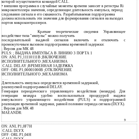
которой осуществляется командой CALL.
• внешняя программа в случайные моменты времени заносит в регистры Ri
микроконтоллера значения, определяющие длительность импульса, период
следования сигнала и его скважность. Разрабатываемая подпрограмма
должна использовать эти значения для формирования сигналов на выходах
портов микроконтроллеров.
Краткие теоретические сведения Управляющее
воздействие типа "импульс" можно получить
последовательной выдачей сигналов включить и отключить с
промежуточным вызовом подпрограммы временной задержки:
; Версия для МК 48
PULS: ; ВЫДАЧА ИМПУЛЬСА В ЛИНИЮ 3 ПОРТА 1
ON: ANL P1,11110111B ;ВКЛЮЧЕНИЕ
ИСПОЛНИТЕЛЬНОГО ;МЕХАНИЗМА
CALL DELAY ;ВРЕМЕННАЯ ЗАДЕРЖКА
OFF: ORL P1,00001000B ;ОТКЛЮЧЕНИЕ
ИСПОЛНИТЕЛЬНОГО ;МЕХАНИЗМА
. . .
Длительность импульса определяется временной задержкой,
реализуемой подпрограммой DELAY.
Генерация периодического управляющего воздействия (меандра). Для
генерации меандра удобно воспользоваться процедурой выдачи
импульсного управляющего воздействия (PULS) и подпрограммой
реализации временной задержки, равной половине периода сигнала (DLYX).
; Версия для МК 48
MAEANDR:
9
ON: ANL P1,0F7H
CALL DLYX
OFF: ORL P1,04H