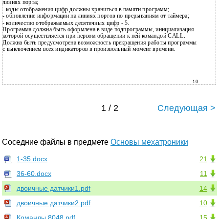
линиях порта;
-
коды отображения цифр должны храниться в памяти программ;
-
обновление информации на линиях портов по прерываниям от таймера;
-
количество отображаемых десятичных цифр - 5.
Программа должна быть оформлена в виде подпрограммы, инициализация
которой осуществляется при первом обращении к ней командой CALL.
Должна быть предусмотрена возможность прекращения работы программы
с выключением всех индикаторов в произвольный момент времени.
10
1 / 2
Следующая >
Соседние файлы в предмете
Основы мехатроники
1-35.docx
21
36-60.docx
11
двоичные датчики1.pdf
14
двоичные датчики2.pdf
10
Команды 8048.pdf
15