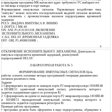
а прикладная программа МК вычисляет адрес требуемого УС выбирает его
из таблицы и передает в порт вывода.
Формирование импульсных сигналов. Управляющее воздействие типа
"импульс" можно получить последовательной выдачей сигналов включить
или отключить с промежуточным вызовом подпрограммы временной
задержки:
PULS: ;ВЫДАЧА ИМПУЛЬСА В ЛИНИЮ
3 ;ПОРТА 1 МК 48
ON: ANL P1,#11110111B ;ВКЛЮЧЕНИЕ
ИСПОЛНИТЕЛЬНОГО ;МЕХАНИЗМА
CALL DELAY ;ВРЕМЕННАЯ ЗАДЕРЖКА
OFF: ORL P1,#00001000B ;
8
ОТКЛЮЧЕНИЕ ИСПОЛНИТЕЛЬНОГО ;МЕХАНИЗМА Длительность
импульса определяется временной задержкой, реализуемой
подпрограммой DELAY.
.
ЛАБОРАТОРНАЯ РАБОТА № 5
ФОРМИРОВАНИЕ ИМПУЛЬСНЫХ СИГНАЛОВ Цель
работы: освоить основные методы программной генерации динамических
сигналов различного типа.
Задание:
1.Сформировать на одном из выводов порта Р2 микроконтроллера 1816ВЕ48
и
1816ВЕ51 одиночный импульсный сигнал, длительность которого
задается содержимым одного из регистров Ri
2. Сформировать на одном из выходов порта Р2 микроконтроллера 1816ВЕ48
и
1816ВЕ51 периодический импульсный сигнал, период которого и
скважность задаются содержимым регистров Ri.
Принцип работы программы:
• программа должна быть оформлена в виде подпрограммы, обращение к