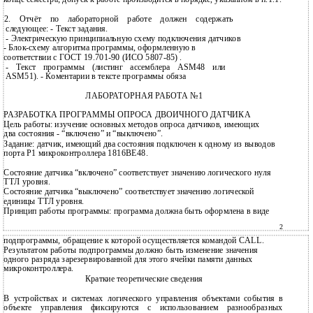
2. Отчёт по лабораторной работе должен содержать
следующее: - Текст задания.
- Электpическую пpинципиальную схему подключения датчиков
- Блок-схему алгоpитма пpогpаммы, офоpмленную в
соответствии с ГОСТ 19.701-90 (ИСО 5807-85) .
- Текст пpогpаммы (листинг ассемблеpа ASM48 или
ASM51). - Коментаpии в тексте пpогpаммы обяза
ЛАБОРАТОРНАЯ РАБОТА №1
РАЗРАБОТКА ПРОГРАММЫ ОПРОСА ДВОИЧНОГО ДАТЧИКА
Цель работы: изучение основных методов опроса датчиков, имеющих
два состояния - “включено” и “выключено”.
Задание: датчик, имеющий два состояния подключен к одному из выводов
порта Р1 микроконтроллера 1816ВЕ48.
Состояние датчика “включено” соответствует значению логического нуля
ТТЛ уровня.
Состояние датчика “выключено” соответствует значению логической
единицы ТТЛ уровня.
Принцип работы программы: программа должна быть оформлена в виде
2
подпрограммы, обращение к которой осуществляется командой CALL.
Результатом работы подпрограммы должно быть изменение значения
одного разряда зарезервированной для этого ячейки памяти данных
микроконтроллера.
Краткие теоретические сведения
В устройствах и системах логического управления объектами события в
объекте управления фиксируются с использованием разнообразных