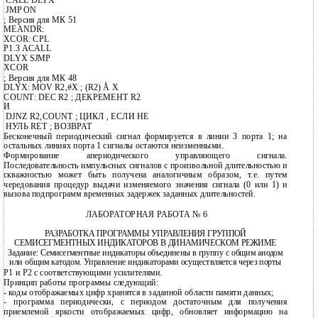
CALL DLYX
JMP ON
;
Версия для МК 51
MEANDR:
XCOR: CPL
P1.3 ACALL
DLYX SJMP
XCOR
;
Версия для МК 48
DLYX: MOV R2,#X ; (R2) Å X
COUNT: DEC R2 ; ДЕКРЕМЕНТ R2
И
DJNZ R2,COUNT ; ЦИКЛ , ЕСЛИ НЕ
НУЛЬ RET ; ВОЗВРАТ
Бесконечный периодический сигнал формируется в линии 3 порта 1; на
остальных линиях порта 1 сигналы остаются неизменными.
Формирование апериодического управляющего сигнала.
Последовательность импульсных сигналов с произвольной длительностью и
скважностью может быть получена аналогичным образом, т.е. путем
чередования процедур выдачи изменяемого значения сигнала (0 или 1) и
вызова подпрограмм временных задержек заданных длительностей.
ЛАБОРАТОРНАЯ РАБОТА № 6
РАЗРАБОТКА ПРОГРАММЫ УПРАВЛЕНИЯ ГРУППОЙ
СЕМИСЕГМЕНТНЫХ ИНДИКАТОРОВ В ДИНАМИЧЕСКОМ РЕЖИМЕ
Задание: Семисегментные индикаторы объединены в группу с общим анодом
или общим катодом. Управление индикаторами осуществляется через порты
P1 и P2 с соответствующими усилителями.
Принцип работы программы следующий:
-
коды отображаемых цифр хранятся в заданной области памяти данных;
-
программа периодически, с периодом достаточным для получения
приемлемой яркости отображаемых цифр, обновляет информацию на