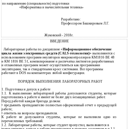
по направлению (специальности) подготовки
«Информатика и вычислительная техника
»
Разработано:
Профессором Башкировым Л.Г.
Жуковский - 2018г.
ВВЕДЕНИЕ
Лабораторные работы по дисциплине «
Информационное обеспечение
»
цикла жизни электронных средств
(CALS-технологии)
выполняются с
использованием программ-эмуляторов микроконтроллеров КМ1816 ВЕ 48
и КМ 1816 ВЕ 51, компилирование и распечатка листингов разработанных
и отлаженных программ может осуществляться как программами
эмуляторами, так и стандартными кросс системами. Все программы
работают в DOS на компьютерах любой конфигурации.
ПОРЯДОК ВЫПОЛНЕНИЯ ЛАБОРАТОРНЫХ РАБОТ
1. Подготовка и допуск к работе
1.1.
К выполнению лабораторной работы допускаются студенты, которые
подготовились к работе и имеют не более двух незащищенных работ.
Перед работой каждая бригада должна:
• предъявить преподавателю полностью оформленный отчет о предыдущей
работе;
• ответить на вопросы преподавателя.
К работе не допускаются студенты, которые не выполнили одно из
перечисленных требований.
1.2.
Лабораторные работы, которые студент пропустил, выполняются в
конце семестра; допуск к работе производится в порядке, указанном в п.1.1.