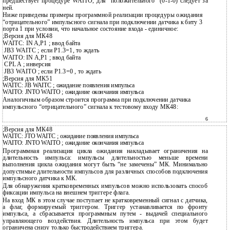
предшествует процедуре WAITO, для “положительного” (0-1-0) следует за
ней.
Ниже приведены примеры программной реализации процедуры ожидания
“отрицательного” импульсного сигнала при подключении датчика к биту 3
порта 1 при условии, что начальное состояние входа - единичное:
;Версия для МК48
WAITC: IN A,P1 ; ввод байта
JB3 WAITC ; если P1.3=1, то ждать
WAITO: IN A,P1 ; ввод байта
CPL A ; инверсия
JB3 WAITO ; если P1.3=0 , то ждать
;Версия для МК51
WAITC: JB WAITC ; ожидание появления импульса
WAITO: JNTO WAITO ; ожидание окончания импульса
Аналогичным образом строится программа при подключении датчика
импульсного “отрицательного” сигнала к тестовому входу МК48:
6
;Версия для МК48
WAITC: JTO WAITC ; ожидание появления импульса
WAITO: JNTO WAITO ; ожидание окончания импульса
Программная реализация цикла ожидания накладывает ограничения на
длительность импульса: импульсы длительностью меньше времени
выполнения цикла ожидания могут быть “не замечены” МК. Минимально
допустимые длительности импульсов для различных способов подключения
импульсного датчика к МК.
Для обнаружения кратковременных импульсов можно использовать способ
фиксации импульса на внешнем триггере флага.
На вход МК в этом случае поступает не кратковременный сигнал с датчика,
а флаг, формируемый триггером. Триггер устанавливается по фронту
импульса, а сбрасывается программным путем - выдачей специального
управляющего воздействия. Длительность импульса при этом будет
ограничена снизу только быстродействием триггера.