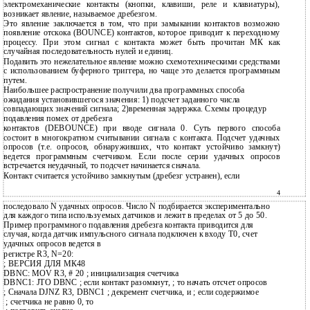
электромеханические контакты (кнопки, клавиши, реле и клавиатуры),
возникает явление, называемое дребезгом.
Это явление заключается в том, что при замыкании контактов возможно
появление отскока (BOUNCE) контактов, которое приводит к переходному
процессу. При этом сигнал с контакта может быть прочитан МК как
случайная последовательность нулей и единиц.
Подавить это нежелательное явление можно схемотехническими средствами
с использованием буферного триггера, но чаще это делается программным
путем.
Наибольшее распространение получили два программных способа
ожидания установившегося значения: 1) подсчет заданного числа
совпадающих значений сигнала; 2)временная задержка. Схемы процедур
подавления помех от дребезга
контактов (DEBOUNCE) при вводе сигнала 0. Суть первого способа
состоит в многократном считывании сигнала с контакта. Подсчет удачных
опросов (т.е. опросов, обнаруживших, что контакт устойчиво замкнут)
ведется программным счетчиком. Если после серии удачных опросов
встречается неудачный, то подсчет начинается сначала.
Контакт считается устойчиво замкнутым (дребезг устранен), если
4
последовало N удачных опросов. Число N подбирается экспериментально
для каждого типа используемых датчиков и лежит в пределах от 5 до 50.
Пример программного подавления дребезга контакта приводится для
случая, когда датчик импульсного сигнала подключен к входу Т0, счет
удачных опросов ведется в
регистре R3, N=20:
; ВЕРСИЯ ДЛЯ МК48
DBNC: MOV R3, # 20 ; инициализация счетчика
DBNC1: JTO DBNC ; если контакт разомкнут, ; то начать отсчет опросов
; Сначала DJNZ R3, DBNC1 ; декремент счетчика, и ; если содержимое
;
счетчика не равно 0, то