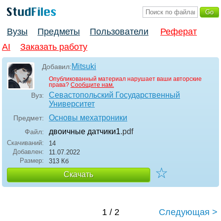
Вузы
Предметы
Пользователи
Реферат
AI
Заказать работу
Mitsuki
Добавил:
Опубликованный материал нарушает ваши авторские
права?
Сообщите нам.
Севастопольский Государственный
Вуз:
Университет
Основы мехатроники
Предмет:
двоичные датчики1
.pdf
Файл:
Скачиваний:
14
Добавлен:
11.07.2022
Размер:
313 Кб
☆
Скачать
1 / 2
Следующая >