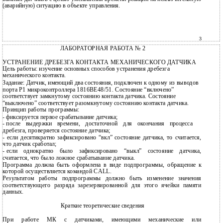
(аварийную) ситуацию в объекте управления.
3
ЛАБОРАТОРНАЯ РАБОТА № 2
УСТРАНЕНИЕ ДРЕБЕЗГА КОНТАКТА МЕХАНИЧЕСКОГО ДАТЧИКА
Цель работы: изучение основных способов устранения дребезга
механического контакта.
Задание: Датчик, имеющий два состояния, подключен к одному из выводов
порта Р1 микроконтроллера 1816ВЕ48/51. Состояние “включено”
соответствует замкнутому состоянию контакта датчика. Состояние
“выключено” соответствует разомкнутому состоянию контакта датчика.
Принцип работы программы:
-
фиксируется первое срабатывание датчика;
-
после выдержки времени, достаточной для окончания процесса
дребезга, проверяется состояние датчика;
-
если десятикратно зафиксировано “вкл” состояние датчика, то считается,
что датчик сработал;
-
если однократно было зафиксировано “выкл” состояние датчика,
считается, что было ложное срабатывание датчика.
Программа должна быть оформлена в виде подпрограммы, обращение к
которой осуществляется командой CALL.
Результатом работы подпрограммы должно быть изменение значения
соответствующего разряда зарезервированной для этого ячейки памяти
данных.
Краткие теоретические сведения
При работе МК с датчиками, имеющими механические или