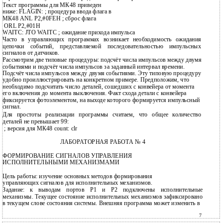
Текст программы для МК48 приведен
ниже: FLAGIN: ; процедура ввода флага в
МК48 ANL P2,#0FEH ; сброс флага
ORL P2,#01H
WAITC: JTO WAITC ; ожидание прихода импульса
Часто в управляющих программах возникает необходимость ожидания
цепочки событий, представляемой последовательностью импульсных
сигналов от датчиков.
Рассмотрим две типовые процедуры: подсчёт числа импульсов между двумя
событиями и подсчёт числа импульсов за заданный интервал времени.
Подсчёт числа импульсов между двумя событиями. Эту типовую процедуру
удобно проиллюстрировать на конкретном примере. Предположим, что
необходимо подсчитать число деталей, сошедших с конвейера от момента
его включения до момента выключения. Факт схода детали с конвейера
фиксируется фотоэлементом, на выходе которого формируется импульсный
сигнал.
Для простоты реализации программы считаем, что общее количество
деталей не превышает 99:
; версия для МК48 count: clr
ЛАБОРАТОРНАЯ РАБОТА № 4
ФОРМИРОВАНИЕ СИГНАЛОВ УПРАВЛЕНИЯ
ИСПОЛНИТЕЛЬНЫМИ МЕХАНИЗМАМИ
Цель работы: изучение основных методов формирования
управляющих сигналов для исполнительных механизмов.
Задание: к выводам поpтов P1 и P2 подключены исполнительные
механизмы. Текущее состояние исполнительных механизмов зафиксиpовано
в текущем слове состояния системы. Внешняя пpогpамма может изменить в
7