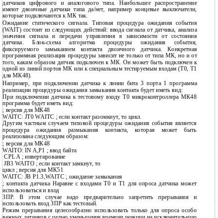
датчиков цифрового и аналогового типа. Наибольшее распространение
имеют двоичные датчики типа да/нет, например концевые выключатели,
которые подключаются к МК так.
Ожидание статического сигнала. Типовая процедура ожидания события
(WAIT) состоит из следующих действий: ввода сигнала от датчика, анализа
значения сигнала и передачи управления в зависимости от состояния
датчика. Блок-схема алгоритма процедуры ожидания события,
фиксируемого замыканием контакта двоичного датчика. Конкретная
программная реализация процедуры зависит не только от типа МК, но и от
того, каким образом датчик подключен к МК. Он может быть подключен к
одной из линий портов МК или к специальным тестируемым входам (Т0, Т1
для МК48).
Например, при подключении датчика к линии бита 3 порта 1 программа
реализации процедуры ожидания замыкания контакта будет иметь вид:
При подключении датчика к тестовому входу Т0 микроконтроллера МК48
программа будет иметь вид:
; версия для МК48
WAITC: JT0 WAITC ; если контакт разомкнут, то цикл.
Другим частным случаем типовой процедуры ожидания события является
процедура ожидания размыкания контакта, которая может быть
реализована следующим образом:
; версия для МК48
WAITO: IN A,P1 ; ввод байта
CPL A ; инвертирование
JB3 WAITO ; если контакт замкнут, то
цикл ; версия для МК51
WAITC: JB P1.3,WAITC ; ожидание замыкания
; контакта датчика Наравне с входами Т0 и Т1 для опроса датчика может
использоваться и вход
ЗПР. В этом случае надо предварительно запретить прерывания и
использовать вход ЗПР как тестовый.
Режим прерывания целесообразно использовать только для опроса особо
важных датчиков с целью уменьшения времени реакции на исключительную