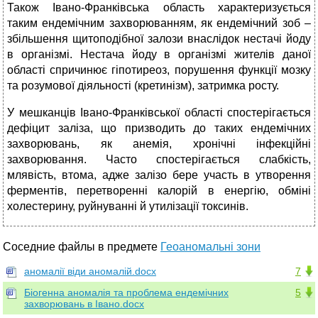
Також Івано-Франківська область характеризується
таким ендемічним захворюванням, як ендемічний зоб –
збільшення щитоподібної залози внаслідок нестачі йоду
в організмі. Нестача йоду в організмі жителів даної
області спричинює гіпотиреоз, порушення функції мозку
та розумової діяльності (кретинізм), затримка росту.
У мешканців Івано-Франківської області спостерігається
дефіцит заліза, що призводить до таких ендемічних
захворювань, як анемія, хронічні інфекційні
захворювання. Часто спостерігається слабкість,
млявість, втома, адже залізо бере участь в утворення
ферментів, перетворенні калорій в енергію, обміні
холестерину, руйнуванні й утилізації токсинів.
Соседние файлы в предмете
Геоаномальні зони
аномалії віди аномалій.docx
7
Біогенна аномалія та проблема ендемічних
5
захворювань в Івано.docx