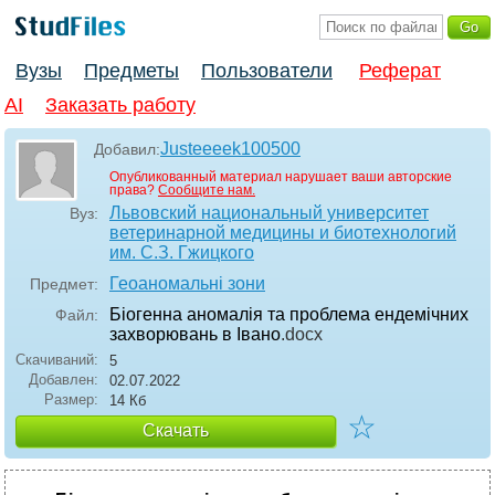
Вузы
Предметы
Пользователи
Реферат
AI
Заказать работу
Justeeeek100500
Добавил:
Опубликованный материал нарушает ваши авторские
права?
Сообщите нам.
Львовский национальный университет
Вуз:
ветеринарной медицины и биотехнологий
им. С.З. Гжицкого
Геоаномальні зони
Предмет:
Біогенна аномалія та проблема ендемічних
Файл:
захворювань в Івано
.docx
Скачиваний:
5
Добавлен:
02.07.2022
Размер:
14 Кб
☆
Скачать