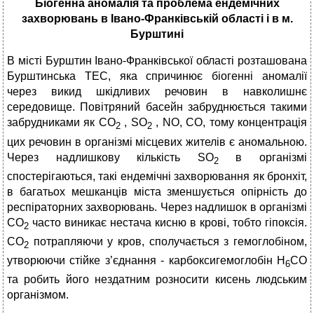
Біогенна аномалія та проблема ендемічних
захворювань в Івано-Франківській області і в м.
Бурштині
В місті Бурштин Івано-Франківської області розташована
Бурштинська ТЕС, яка спричинює біогенні аномалії
через викид шкідливих речовин в навколишнє
середовище. Повітряний басейн забруднюється такими
забрудниками як СО
, SO
, NO, CO, тому концентрація
2
2
цих речовин в організмі місцевих жителів є аномальною.
Через надлишкову кількість SO
в організмі
2
спостерігаються, такі ендемічні захворювання як бронхіт,
в багатьох мешканців міста зменшується опірність до
респіраторних захворювань. Через надлишок в організмі
CO
часто виникає нестача кисню в крові, тобто гіпоксія.
2
СО
потрапляючи у кров, сполучається з гемоглобіном,
2
утворюючи стійке з’єднання - карбоксигемоглобін Н
СО
6
та робить його нездатним розносити кисень людським
організмом.