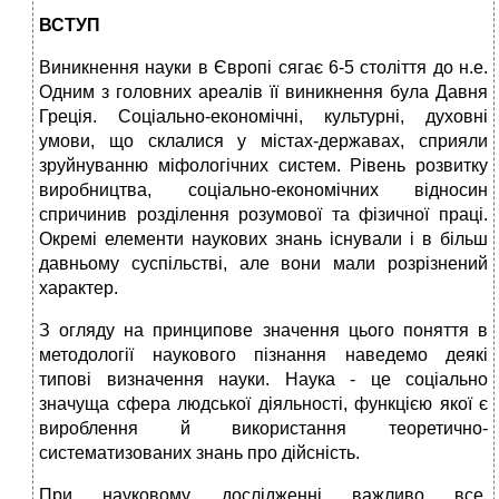
ВСТУП
Виникнення науки в Європі сягає 6-5 століття до н.е.
Одним з головних ареалів її виникнення була Давня
Греція. Соціально-економічні, культурні, духовні
умови, що склалися у містах-державах, сприяли
зруйнуванню міфологічних систем. Рівень розвитку
виробництва, соціально-економічних відносин
спричинив розділення розумової та фізичної праці.
Окремі елементи наукових знань існували і в більш
давньому суспільстві, але вони мали розрізнений
характер.
З огляду на принципове значення цього поняття в
методології наукового пізнання наведемо деякі
типові визначення науки. Наука - це соціально
значуща сфера людської діяль­ності, функцією якої є
вироблення й використання теоре­тично-
систематизованих знань про дійсність.
При науковому дослідженні важливо все.