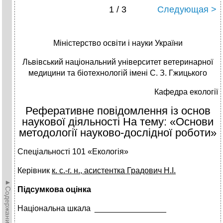
1 / 3
Следующая >
Міністерство освіти і науки України
Львівський національний університет ветеринарної
медицини та біотехнологій імені С. З. Гжицького
Кафедра екології
Реферативне повідомлення із основ
наукової діяльності На тему: «Основи
методології науково-дослідної роботи»
Спеціальності 101 «Екологія»
Керівник
к. с.-г. н., асистентка Градович Н.І
.
►Содержание►
Підсумкова оцінка
Національна шкала ________________