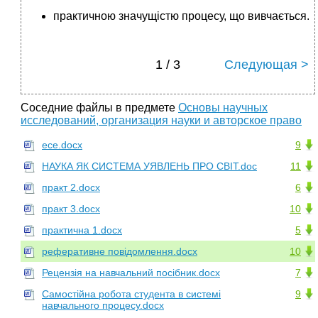
практичною значущістю процесу, що вивчається.
1 / 3
Следующая >
Соседние файлы в предмете
Основы научных
исследований, организация науки и авторское право
есе.docx
9
НАУКА ЯК СИСТЕМА УЯВЛЕНЬ ПРО СВІТ.doc
11
практ 2.docx
6
практ 3.docx
10
практична 1.docx
5
реферативне повідомлення.docx
10
Рецензія на навчальний посібник.docx
7
Самостійна робота студента в системі
9
навчального процесу.docx