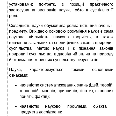
установами; по-третє, з позицій практич­ного
застосування висновків науки, тобто її суспільно її
ролі.
Складність науки обумовила розмаїтість визначень її
предмету. Вихідною основою розуміння науки є сама
наукова діяльність, наукова творчість, а також
вивчення загальних та специфічних законів природи і
суспільства. Метою науки і є пізнання законів
природи і суспільства, відповідний вплив на природу
й отримання корисних суспільству результатів.
Наука, характеризується такими основними
ознаками:
наявністю систематизованих знань (ідей, теорій,
кон­цепцій, законів, принципів, гіпотез, основних
понять, фактів);
наявністю наукової проблеми, об'єкта і
предмета дослідження;