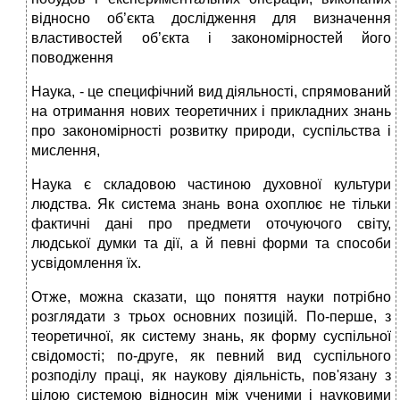
відносно об’єкта дослідження для визначення
властивостей об’єкта і закономірностей його
поводження
Наука, - це специфічний вид діяльності, спрямований
на отримання нових теоретичних і прикладних знань
про за­кономірності розвитку природи, суспільства і
мислення,
Наука є складовою частиною духовної культури
людства. Як система знань вона охоплює не тільки
фактичні дані про предмети оточуючого світу,
людської думки та дії, а й певні форми та способи
усвідомлення їх.
Отже, можна сказати, що поняття науки потрібно
розглядати з трьох основних позицій. По-перше, з
теоретичної, як систему знань, як форму суспільної
свідомості; по-друге, як певний вид суспільного
розподілу праці, як наукову діяльність, пов'язану з
цілою системою відносин між уче­ними і науковими