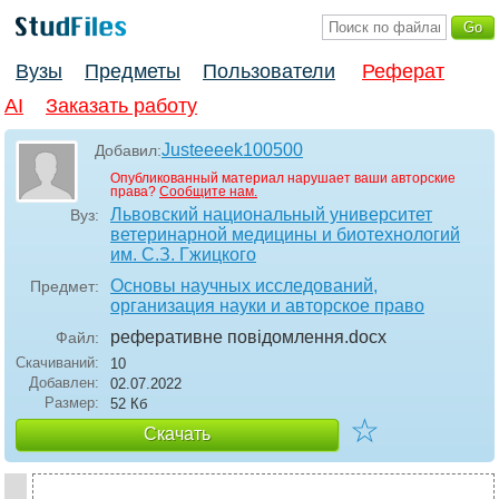
Вузы
Предметы
Пользователи
Реферат
AI
Заказать работу
Justeeeek100500
Добавил:
Опубликованный материал нарушает ваши авторские
права?
Сообщите нам.
Львовский национальный университет
Вуз:
ветеринарной медицины и биотехнологий
им. С.З. Гжицкого
Основы научных исследований,
Предмет:
организация науки и авторское право
реферативне повідомлення
.docx
Файл:
Скачиваний:
10
Добавлен:
02.07.2022
Размер:
52 Кб
☆
Скачать