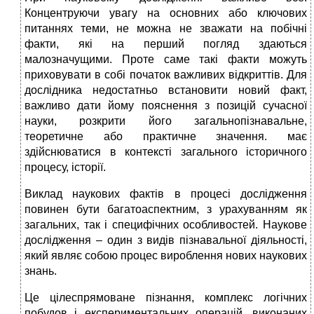
Концентруючи увагу на основних або ключових
питаннях теми, не можна не зважати на побічні
факти, які на перший погляд здаються
малозначущими. Проте саме такі факти можуть
приховувати в собі початок важливих відкриттів. Для
дослідника недостатньо встановити новий факт,
важливо дати йому пояснення з позицій сучасної
науки, розкрити його загальнопізнавальне,
теоретичне або практичне значення. має
здійснюватися в контексті загального історичного
процесу, історії.
Виклад наукових фактів в процесі дослідження
повинен бути багатоаспектним, з урахуванням як
загальних, так і специфічних особливостей. Наукове
дослідження – один з видів пізнавальної діяльності,
який являє собою процес вироблення нових наукових
знань.
Це цілеспрямоване пізнання, комплекс логічних
побудов і експериментальних операцій, виконаних