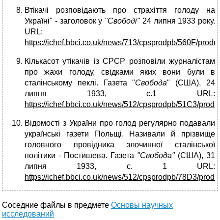
Втікачі розповідають про страхіття голоду на
Україні" - заголовок у
"Свободі"
24 липня 1933 року.
URL:
https://ichef.bbci.co.uk/news/713/cpsprodpb/560F/prod
Кількасот утікачів із СРСР розповіли журналістам
про жахи голоду, свідками яких вони були в
сталінському пеклі. Газета "
Свобода
" (США), 24
липня 1933, с.1 URL:
https://ichef.bbci.co.uk/news/512/cpsprodpb/51C3/prod
Відомості з України про голод регулярно подавали
українські газети Польщі. Називали й прізвище
головного провідника злочинної сталінської
політики - Постишева. Газета
"Свобода"
(США), 31
липня 1933, с. 1 URL:
https://ichef.bbci.co.uk/news/512/cpsprodpb/78D3/prod
Соседние файлы в предмете
Основы научных
исследований