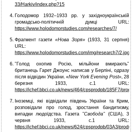
33/Harkiv/index.php?15
Голодомор 1932–1933 рр. у західноукраїнській
громадсько-політичній думці URL:
https://www.holodomorstudies.com/researches/7/
Фрагмент газети
«Нова Зоря»
(1933, 31 серпня)
URL:
https://www.holodomorstudies.com/img/research7/2.jpg
"Голод охопив Росію, мільйони вмирають"
британець Гарет Джоунс написав у Берліні, одразу
після відвідин України. «
New York Evening Post»
, 28
березня 1933, с.1 URL:
https://ichef.bbci.co.uk/news/464/cpsprodpb/185F7/pro
Іноземці, які відвідали південь України та Крим,
розповідали про голод, зростання бандитизму,
випадки людоїдства. Газета
"Свобода"
(США), 3
червня 1933, с.1 URL:
https://ichef.bbci.co.uk/news/624/cpsprodpb/03A3/prod