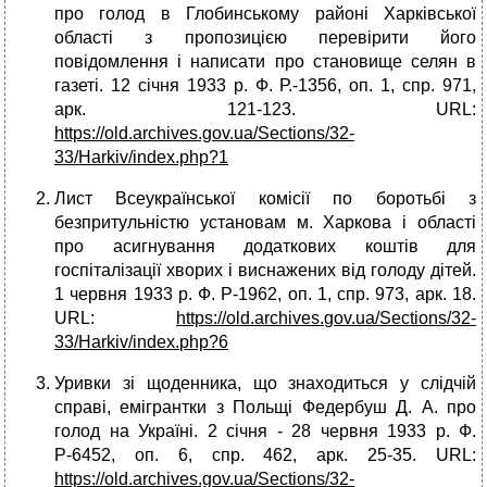
про голод в Глобинському районі Харківської
області з пропозицією перевірити його
повідомлення і написати про становище селян в
газеті. 12 січня 1933 р. Ф. Р.-1356, оп. 1, спр. 971,
арк. 121-123. URL:
https://old.archives.gov.ua/Sections/32-
33/Harkiv/index.php?1
Лист Всеукраїнської комісії по боротьбі з
безпритульністю установам м. Харкова і області
про асигнування додаткових коштів для
госпіталізації хворих і виснажених від голоду дітей.
1 червня 1933 р. Ф. Р-1962, оп. 1, спр. 973, арк. 18.
URL:
https
://
old
.
archives
.
gov
.
ua
/
Sections
/32-
33/
Harkiv
/
index
.
php
?6
Уривки зі щоденника, що знаходиться у слідчій
справі, емігрантки з Польщі Федербуш Д. А. про
голод на Україні. 2 січня - 28 червня 1933 р. Ф.
Р-6452, оп. 6, спр. 462, арк. 25-35. URL:
https://old.archives.gov.ua/Sections/32-