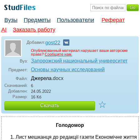
Вузы
Предметы
Пользователи
Реферат
AI
Заказать работу
Добавил:
gost22
Опубликованный материал нарушает ваши авторские
права?
Сообщите нам.
Запорожский национальный университет
Вуз:
Основы научных исследований
Предмет:
Джерела
.docx
Файл:
Скачиваний:
6
Добавлен:
24.05.2022
Размер:
16 Кб
☆
Скачать
Голодомор
Лист мешканця до редакції газети Економічне життя