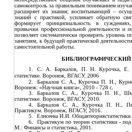
самоконтроль за правильным пониманием изучае
расширяет их знания; воспитывающей – осуще
знаний с практикой, усиливает обратную свя
формирует принципиальность в суждениях,
привычки профессиональной деятельности и п
позволяет систематически проверять уровень п
занятиям, к будущей практической деятельности
самостоятельной работы.
БИБЛИОГРАФИЧЕСКИЙ
1.
С. А. Баркалов, П. Н. Курочка, Е
статистике. Воронеж, ВГАСУ, 2006
2.
Баркалов С. А., Курочка П. Н., Курн
Воронеж: «Научная книга», 2010 - 728 с.
3.
Баркалов С. А., Курочка П. Н., Ш
статистике. Воронеж, ВГАСУ, 2010.
4.
Баркалов С. А., Курочка П. Н., Пе
Практикум. Воронеж, ВГАСУ, 2016.
5.
Елисеева И.И. Общаятеориястатистики.
6.
Практикум по теории статистики - под
М.: Финансы и статистика, 2001.