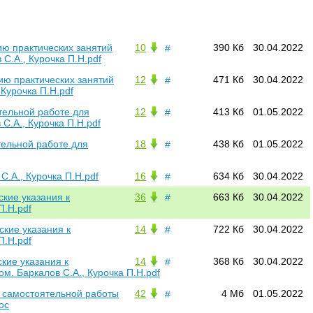
ию практических занятий
10
390 Кб
30.04.2022
#
С.А., Курочка П.Н.pdf
ию практических занятий
12
471 Кб
30.04.2022
#
Курочка П.Н.pdf
тельной работе для
12
413 Кб
01.05.2022
#
С.А., Курочка П.Н.pdf
тельной работе для
18
438 Кб
01.05.2022
#
С.А., Курочка П.Н.pdf
16
634 Кб
30.04.2022
#
ские указания к
36
663 Кб
30.04.2022
#
П.Н.pdf
ские указания к
14
722 Кб
30.04.2022
#
П.Н.pdf
кие указания к
14
368 Кб
30.04.2022
#
. Баркалов С.А., Курочка П.Н.pdf
и самостоятельной работы
42
4 Мб
01.05.2022
#
oc