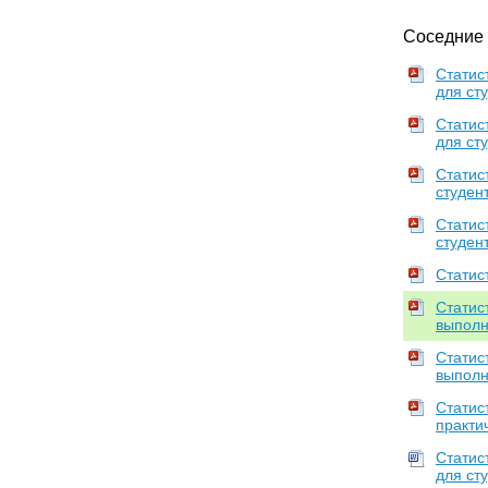
Соседние
Статис
для ст
Статис
для ст
Статис
студен
Статис
студент
Статис
Статис
выполн
Статис
выполн
Статис
практи
Статис
для ст