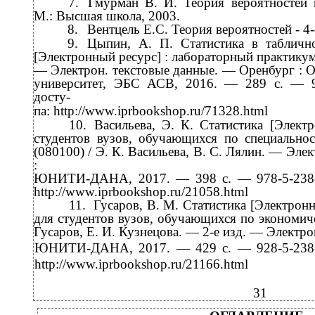
7.
Гмурман В. И. Теория вероятностей и
М.: Высшая школа, 2003.
8.
Вентцель Е.С. Теория вероятностей -
4-
9.
Цыпин, А. П. Статистика в таблично
[Электронный ресурс] : лабораторный практикум 
—
Электрон. текстовые данные. — Оренбург : 
университет, ЭБС АСВ, 2016. — 289 c. —
досту-
па: http://www.iprbookshop.ru/71328.html
10.
Васильева, Э. К. Статистика [Элект
студентов вузов, обучающихся по специально
(080100) / Э. К. Васильева, В. С. Лялин. — Эле
:
ЮНИТИ-ДАНА, 2017. — 398 c. — 978-5-238-
http://www.iprbookshop.ru/21058.html
11.
Гусаров, В. М. Статистика [Электронн
для студентов вузов, обучающихся по экономич
Гусаров, Е. И. Кузнецова. —
2-е изд. — Электро
ЮНИТИ-ДАНА, 2017. — 429 c. — 928-5-238-
http://www.iprbookshop.ru/21166.html
31