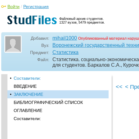
Войти
/
Регистрация
Файловый архив студентов.
1327 вузов, 5479 предметов.
mihail1000
Добавил:
Опубликованный материал наруш
Воронежский государственный техни
Вуз:
Статистика
Предмет:
Статистика. социально-экономическа
Файл:
для студентов. Баркалов С.А., Куроч
•
Составители:
ВВЕДЕНИЕ
<<
< Пр
•
ЗАКЛЮЧЕНИЕ
БИБЛИОГРАФИЧЕСКИЙ СПИСОК
ОГЛАВЛЕНИЕ
Составители: