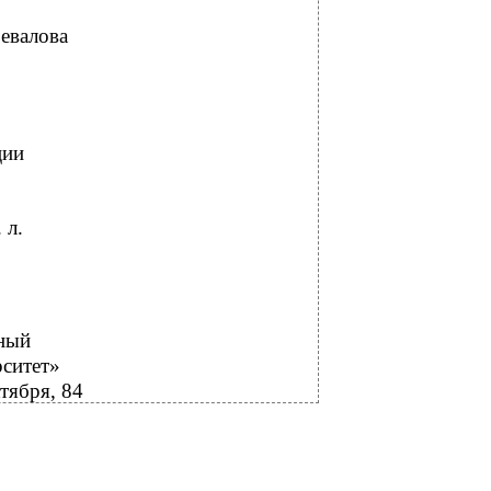
евалова
ции
 л.
ный
рситет»
тября, 84