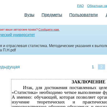
FAQ
Обратная св
Вузы
Предметы
Пользователи
ает ваши авторские права?
Сообщите нам.
ческий университет
я и отраслевая статистика. Методические указания к выпол
ка П.Н
.pdf
едыдущая
1
2
ЗАКЛЮЧЕНИЕ
Итак, для достижения поставленных цел
«Статистика» необходимо четкое выполнение фу
А именно: обучающей, которая позволяет орган
изучение теоретических и практически
непосредственное общение обучаемых и педаг