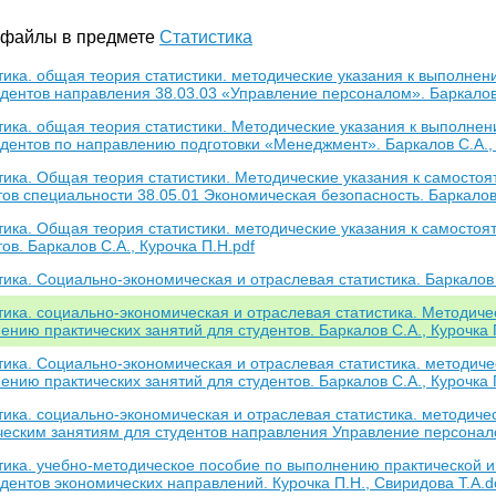
 файлы в предмете
Статистика
тика. общая теория статистики. методические указания к выполнен
удентов направления 38.03.03 «Управление персоналом». Баркалов 
тика. общая теория статистики. Методические указания к выполнен
удентов по направлению подготовки «Менеджмент». Баркалов С.А., 
тика. Общая теория статистики. Методические указания к самостоя
тов специальности 38.05.01 Экономическая безопасность. Баркалов 
тика. Общая теория статистики. методические указания к самостоя
ов. Баркалов С.А., Курочка П.Н.pdf
тика. Социально-экономическая и отраслевая статистика. Баркалов 
тика. социально-экономическая и отраслевая статистика. Методиче
ению практических занятий для студентов. Баркалов С.А., Курочка 
тика. Социально-экономическая и отраслевая статистика. методиче
ению практических занятий для студентов. Баркалов С.А., Курочка 
тика. социально-экономическая и отраслевая статистика. методичес
ческим занятиям для студентов направления Управление персоналом
тика. учебно-методическое пособие по выполнению практической 
удентов экономических направлений. Курочка П.Н., Свиридова Т.А.d