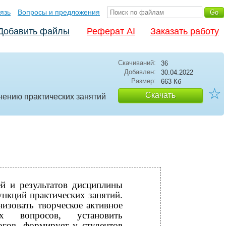
язь
Вопросы и предложения
Добавить файлы
Реферат AI
Заказать работу
Скачиваний:
36
Добавлен:
30.04.2022
Размер:
663 Кб
☆
Скачать
нению практических занятий
ей и результатов дисциплины
нкций практических занятий.
изовать творческое активное
х вопросов, установить
огов, формирует у студентов