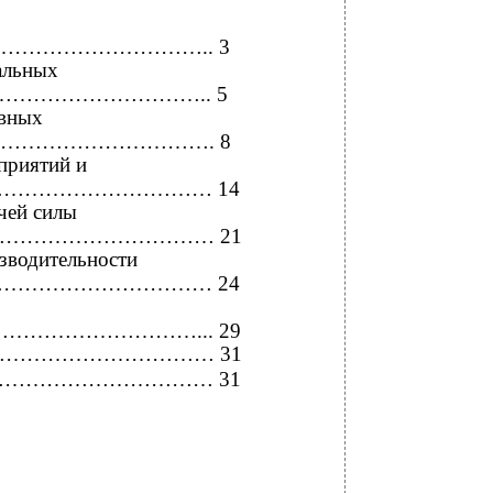
……………………….. 3
альных
………………………….. 5
овных
…………………………. 8
приятий и
……………………………… 14
чей силы
……………………………… 21
изводительности
…………………………… 24
………………………... 29
…………………………… 31
……………………………… 31