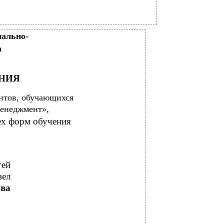
ально-
а
НИЯ
нтов, обучающихся
Менеджмент»,
ех форм обучения
гей
вел
ова