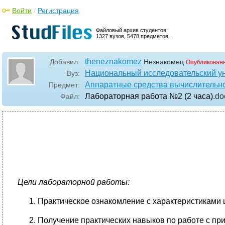
Войти
/
Регистрация
Файловый архив студентов.
1327 вузов, 5478 предметов.
theneznakomez
Добавил:
Незнакомец
Опубликован
Национальный исследовательский у
Вуз:
Аппаратные средства вычислительно
Предмет:
Лабораторная работа №2 (2 часа)
.do
Файл:
Цели лабораторной работы:
Практическое ознакомление c характеристиками 
Получение практических навыков по работе с п