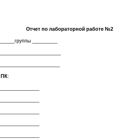
Отчет по лабораторной работе №2
______группы _________
______________________
______________________
 ПК
:
_______________
_______________
_______________
_______________
_______________