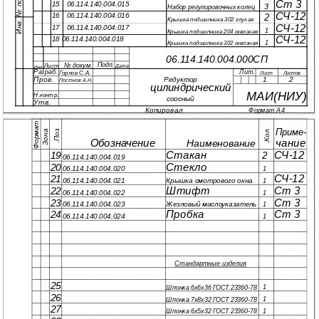
Ст 3
15 06.114.140.004.015
3
Набор регулировочных колец
СЧ-12
16 06.114.140.004.016
2
Крышка подшипника 302 глухая
СЧ-12
17 06.114.140.004.017
1
Крышка подшипника 204 сквозная
СЧ-12
18 06.114.140.004.018
1
Крышка подшипника 302 сквозная
06.114.140.004.000СП
Подп.
№ докум.
Лист
Дата
Изм.
Разраб.
Лит.
Горлов С.А.
Лист
Листов
Пров.
1
2
Редуктор
Постнов А.Н.
цилиндрический
МАИ(НИУ)
Н.контр.
соосный
Утв.
Копировал
Формат A4
Формат
Приме-
з
.
Зона
л
.
чание
Обозначение
Наименование
П
о
К
о
Стакан
СЧ-12
19
2
06.114.140.004.019
Стекло
20
06.114.140.004.020
1
СЧ-12
21
06.114.140.004.021
Крышка смотрового окна
1
Штифт
Ст 3
22
06.114.140.004.022
1
Ст 3
23
06.114.140.004.023
Жезловый маслоуказатель
1
Пробка
Ст 3
24
06.114.140.004.024
1
Стандартные изделия
25
1
Шпонка 6х6х36 ГОСТ 23360-78
26
1
Шпонка 7х8х32 ГОСТ 23360-78
27
1
Шпонка 6х5х32 ГОСТ 23360-78