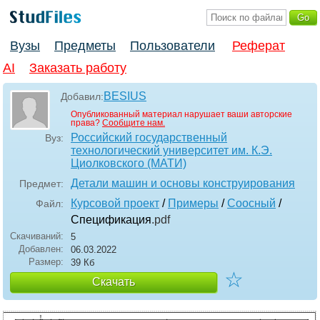
Вузы
Предметы
Пользователи
Реферат
AI
Заказать работу
BESIUS
Добавил:
Опубликованный материал нарушает ваши авторские
права?
Сообщите нам.
Российский государственный
Вуз:
технологический университет им. К.Э.
Циолковского (МАТИ)
Детали машин и основы конструирования
Предмет:
Курсовой проект
/
Примеры
/
Соосный
/
Файл:
Спецификация
.pdf
Скачиваний:
5
Добавлен:
06.03.2022
Размер:
39 Кб
☆
Скачать