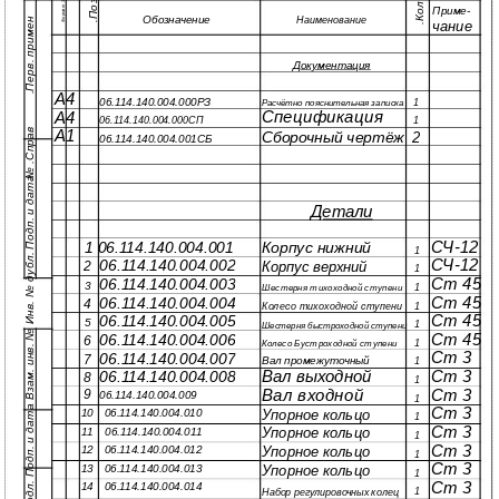
Формат Зона
з
.
л
.
Приме-
Обозначение
Наименование
н
.
чание
П
о
К
о
Документация
А4
П
е
р
в
.
п
р
и
м
е
06.114.140.004.000РЗ
1
Расчётно пояснительная записка
Спецификация
А4
06.114.140.004.000СП
1
в
№
А1
Сборочный чертёж
2
06.114.140.004.001СБ
С
п
р
а
.
Инв. № подл. Подп. и дата Взам. инв. № Инв. № дубл. Подп. и дата
Детали
СЧ-12
Корпус нижний
1 06.114.140.004.001
1
СЧ-12
06.114.140.004.002
Корпус верхний
2
1
Ст 45
06.114.140.004.003
3
1
Шестерня тихоходной ступени
Ст 45
06.114.140.004.004
4
Колесо тихоходной ступени
1
Ст 45
06.114.140.004.005
5
1
Шестерня быстроходной ступени
Ст 45
06.114.140.004.006
6
1
Колесо Бустроходной ступени
Ст 3
06.114.140.004.007
7
Вал промежуточный
1
Ст 3
Вал выходной
06.114.140.004.008
8
1
Вал входной
Ст 3
9
06.114.140.004.009
1
Ст 3
Упорное кольцо
10 06.114.140.004.010
1
Ст 3
Упорное кольцо
11 06.114.140.004.011
1
Ст 3
12 06.114.140.004.012
Упорное кольцо
1
Ст 3
13 06.114.140.004.013
Упорное кольцо
1
Ст 3
14 06.114.140.004.014
1
Набор регулировочных колец