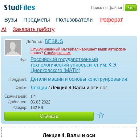
Вузы
Предметы
Пользователи
Реферат
AI
Заказать работу
BESIUS
Добавил:
Опубликованный материал нарушает ваши авторские
права?
Сообщите нам.
Российский государственный
Вуз:
технологический университет им. К.Э.
Циолковского (МАТИ)
Детали машин и основы конструирования
Предмет:
Лекции
/ Лекция 4 Валы и оси
.doc
Файл:
Скачиваний:
12
Добавлен:
06.03.2022
Размер:
142 Кб
☆
Скачать
Лекция 4. Валы и оси