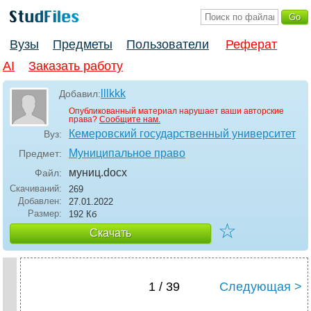
Вузы
Предметы
Пользователи
Реферат
AI
Заказать работу
lllkkk
Добавил:
Опубликованный материал нарушает ваши авторские
права?
Сообщите нам.
Кемеровский государственный университет
Вуз:
Муниципальное право
Предмет:
муниц
.docx
Файл:
Скачиваний:
269
Добавлен:
27.01.2022
Размер:
192 Кб
☆
Скачать
1 / 39
Следующая >