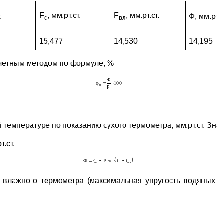
F
, мм.рт.ст.
F
, мм.рт.ст.
.
Ф, мм.рт
c
вл
15,477
14,530
14,195
четным методом по формуле, %
 температуре по показанию сухого термометра, мм.рт.ст. З
.ст.
 влажного термометра (максимальная упругость водяных п