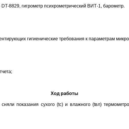
 DT-8829, гигрометр психрометрический ВИТ-1, барометр.
ентирующих гигиенические требования к параметрам микр
тчета;
Ход работы
, сняли показания сухого (tс) и влажного (tвл) термомет