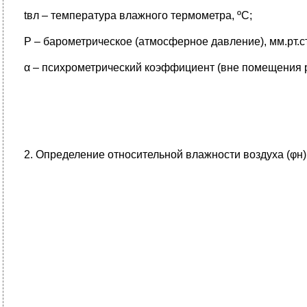
tвл – температура влажного термометра, ºС;
Р – барометрическое (атмосферное давление), мм.рт.ст
α – психрометрический коэффициент (вне помещения р
2. Определение относительной влажности воздуха (φн)