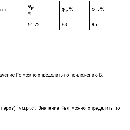
φ
,
р
φ
, %
φ
, %
.ст.
н
m
%
91,72
88
95
начение Fс можно определить по приложению Б.
аров), мм.рт.ст. Значение Fвл можно определить по