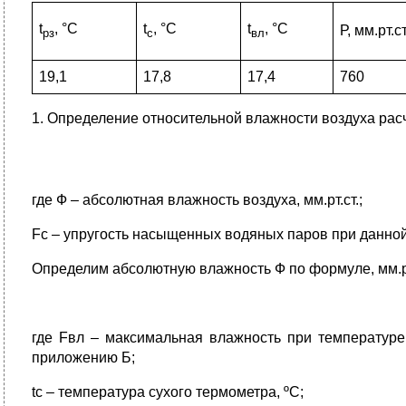
t
, °С
t
, °С
t
, °С
Р, мм.рт.ст
рз
с
вл
19,1
17,8
17,4
760
1.
Определение относительной влажности воздуха рас
где Ф – абсолютная влажность воздуха, мм.рт.ст.;
Fс – упругость насыщенных водяных паров при данной
Определим абсолютную влажность Ф по формуле, мм.рт
где Fвл – максимальная влажность при температуре
приложению Б;
tс – температура сухого термометра, ºС;