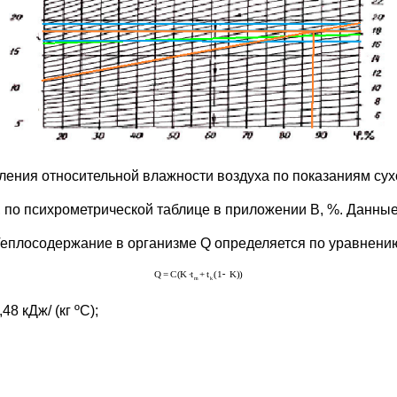
ения относительной влажности воздуха по показаниям сухог
, по психрометрической таблице в приложении В, %. Данные
еплосодержание в организме Q определяется по уравнению
8 кДж/ (кг ºС);