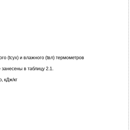
о (tcyx) и влажного (tвл) термометров
 занесены в таблицу 2.1.
, кДж/кг