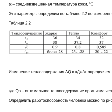
tк – средневзвешенная температура кожи, ºС.
Эти параметры определим по таблице 2.2 по измеренно
Таблица 2.2
Изменение теплосодержания ΔQ в кДж/кг определяем
где Qо – оптимальное теплосодержание организма челов
Определить работоспособность человека можно по рис