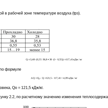
й в рабочей зоне температуре воздуха (tрз).
 по формуле
ека, Qо = 121,5 кДж/кг.
унку 2.2, по расчетному значению изменения теплосодерж