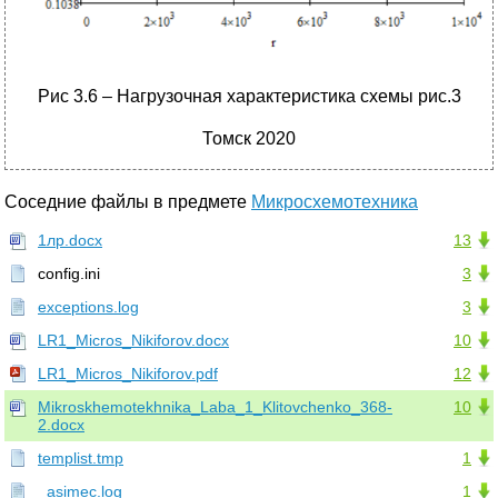
Рис 3.6 – Нагрузочная характеристика схемы рис.3
Томск 2020
Соседние файлы в предмете
Микросхемотехника
1лр.docx
13
config.ini
3
exceptions.log
3
LR1_Micros_Nikiforov.docx
10
LR1_Micros_Nikiforov.pdf
12
Mikroskhemotekhnika_Laba_1_Klitovchenko_368-
10
2.docx
templist.tmp
1
_asimec.log
1