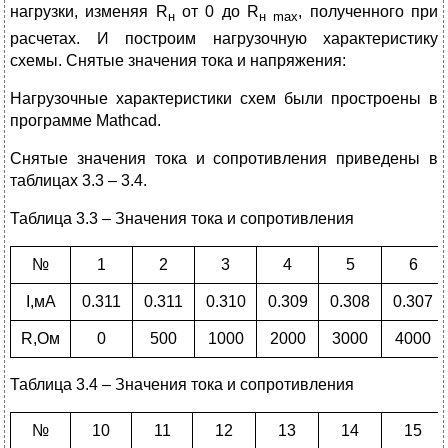
нагрузки, изменяя R
от 0 до R
, полученного при
н
н
max
расчетах. И построим нагрузочную характеристику
схемы. Снятые значения тока и напряжения:
Нагрузочные характеристики схем были простроены в
программе Mathcad.
Снятые значения тока и сопротивления приведены в
таблицах 3.3 – 3.4.
Таблица 3.3 – Значения тока и сопротивления
№
1
2
3
4
5
6
I,мА
0.311
0.311
0.310
0.309
0.308
0.307
R,Ом
0
500
1000
2000
3000
4000
Таблица 3.4 – Значения тока и сопротивления
№
10
11
12
13
14
15