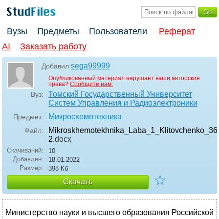
Вузы
Предметы
Пользователи
Реферат
AI
Заказать работу
sega99999
Добавил:
Опубликованный материал нарушает ваши авторские
права?
Сообщите нам.
Томский Государственный Университет
Вуз:
Систем Управления и Радиоэлектроники
Микросхемотехника
Предмет:
Mikroskhemotekhnika_Laba_1_Klitovchenko_36
Файл:
2
.docx
Скачиваний:
10
Добавлен:
18.01.2022
Размер:
398 Кб
☆
Скачать
Министерство науки и высшего образования Российской