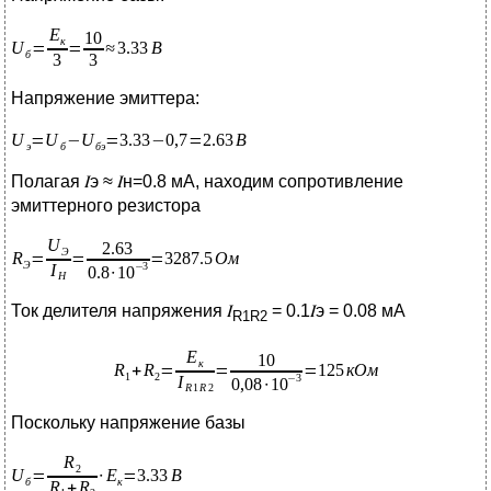
Напряжение эмиттера:
Полагая 𝐼э ≈ 𝐼н=0.8 мА, находим сопротивление
эмиттерного резистора
Ток делителя напряжения 𝐼
= 0.1𝐼э = 0.08 мА
R
1
R
2
Поскольку напряжение базы